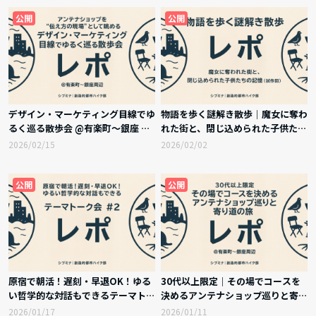
公開
公開
デザイン・マーケティング目線でゆ
物語を歩く謎解き散歩｜魔女に奪わ
るく巡る散歩会 @有楽町〜銀座 実
れた街と、閉じ込められた子供たち
施レポート
の記憶（試作回） 実施レポート
2026/02/15
2026/02/02
公開
公開
原宿で朝活！遅刻・早退OK！ゆる
30代以上限定｜その場でコースを
い哲学的な対話もできるテーマトー
決めるアンテナショップ巡りと寄り
ク会 #2 実施レポート
道の旅 実施レポート
2026/01/17
2026/01/11