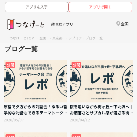
アプリを入手
アプリで開く
全国
趣味友アプリ
つなげーとTOP
全国
東京都
シブミナ
ブログ一覧
ブログ一覧
公開
公開
原宿で夕方からの対話会！ゆるい哲
桜を追いながら梅ヶ丘〜下北沢へ｜
学的な対話もできるテーマトーク会
お洒落さとサブカル感が混ざる街角
#5 実施レポート
や居場所を歩く会 実施レポート
2026/05/07
2026/04/12