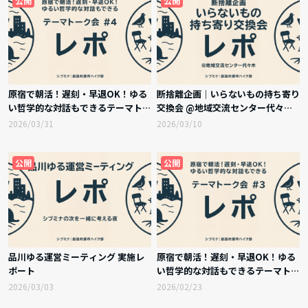
公開
公開
原宿で朝活！遅刻・早退OK！ゆる
断捨離企画｜いらないもの持ち寄り
い哲学的な対話もできるテーマトー
交換会 @地域交流センター代々木
ク会 #4 実施レポート
実施レポート
2026/03/31
2026/03/10
公開
公開
品川ゆる運営ミーティング 実施レ
原宿で朝活！遅刻・早退OK！ゆる
ポート
い哲学的な対話もできるテーマトー
ク会 #3 実施レポート
2026/03/03
2026/02/23