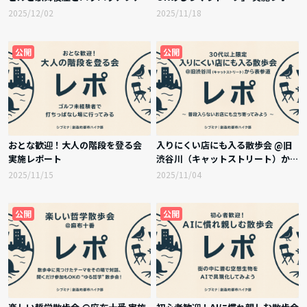
ーデンを巡る 実施レポート
ト
2025/12/02
2025/11/18
公開
公開
おとな歓迎！大人の階段を登る会
入りにくい店にも入る散歩会 @旧
実施レポート
渋谷川（キャットストリート）から
表参道 実施レポート
2025/11/15
2025/11/04
公開
公開