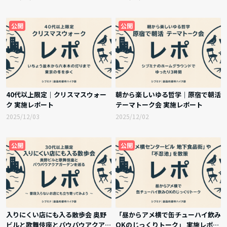
公開
公開
40代以上限定｜クリスマスウォー
朝から楽しいゆる哲学｜原宿で朝活
ク 実施レポート
テーマトーク会 実施レポート
2025/12/03
2025/12/02
公開
公開
入りにくい店にも入る散歩会 奥野
「昼からアメ横で缶チューハイ飲み
ビルと歌舞伎座とパウパウアクアガ
OKのじっくりトーク」 実施レポー