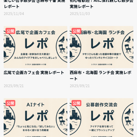
楽しい哲学散歩会 @麻布十番 実施
初心者歓迎！AIに慣れ親しむ散歩会
レポート
実施レポート
2025/11/04
2025/11/03
公開
公開
広尾で企画カフェ会 実施レポート
西麻布・北海園 ランチ会 実施レポ
ート
2025/09/21
2025/09/21
公開
公開