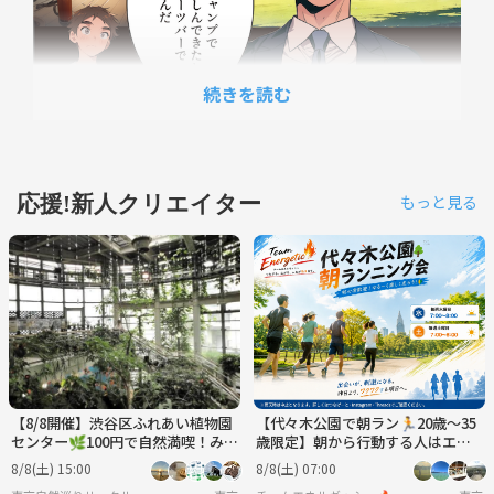
続きを読む
応援!新人クリエイター
もっと見る
【8/8開催】渋谷区ふれあい植物園
【代々木公園で朝ラン🏃20歳～35
センター🌿100円で自然満喫！みん
歳限定】朝から行動する人はエネ
なで楽しむ夏限定・緑の癒やし体
ルギッシュ🔥
8/8(土) 15:00
8/8(土) 07:00
験✨