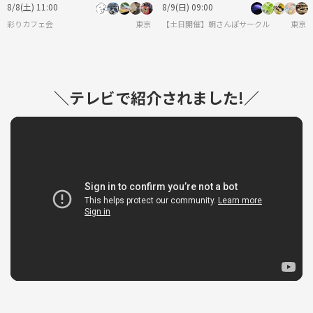
るっと楽しむカフェ会✨
8/8(土) 11:00
8/9(日) 09:00
彩りカフェ会
東京
【土日開催】朝さんぽサークル
東京
＼テレビで紹介されました!／