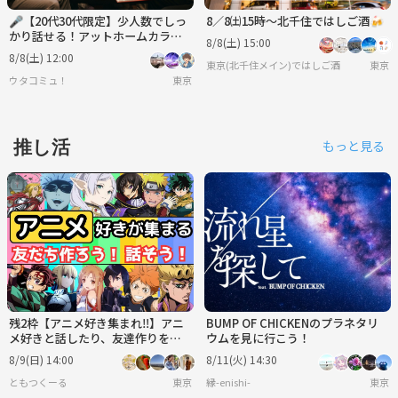
🎤【20代30代限定】少人数でしっ
8／8㈯15時〜北千住ではしご酒🍻
かり話せる！アットホームカラオ
8/8(土) 15:00
ケ交流会♪🥤
8/8(土) 12:00
東京(北千住メイン)ではしご酒
東京
ウタコミュ！
東京
推し活
もっと見る
残2枠【アニメ好き集まれ‼️】アニ
BUMP OF CHICKENのプラネタリ
メ好きと話したり、友達作りをし
ウムを見に行こう！
よう✨️【🔰新規大歓迎】【20代30
8/9(日) 14:00
8/11(火) 14:30
代】
ともつくーる
東京
縁-enishi-
東京