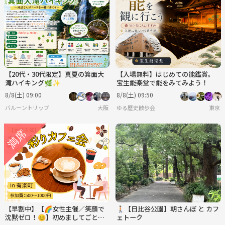
【20代・30代限定】真夏の箕面大
【入場無料】はじめての能鑑賞。
滝ハイキング🌿✨
宝生能楽堂で能をみてみよう！
8/8(土) 09:00
8/8(土) 09:50
バルーントリップ
大阪
ゆる歴史散歩会
東京
【早割中】【🌈女性主催／笑顔で
🚶🏻【日比谷公園】朝さんぽ と カフ
沈黙ゼロ！😊】初めましてごとま
ェトーク