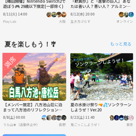
【梅田開催】Nintendo Switch2で
『歎異抄』と『進撃の巨人』 あな
遊ぼう🎮 29歳以下限定(一部除く)
たは善い人？悪い人？ アルミンの
人間観と本当の自分
8/11(火) 14:00
8/12(水) 20:00
Play Lab
大阪
生き方ぷらす
オンライン
夏を楽しもう！🎐
もっと見る
【メンバー限定】八方池山荘に泊
夏の水掛け祭り🔫💦ソンクラーン
まって八方池のリフレクション、
しようぜ！Ver.20
高山植物を見に行こう！
8/8(土) 00:00
8/22(土) 11:40
うら山★（活動休止中）
長野
鬼ごっこしようぜ！
東京