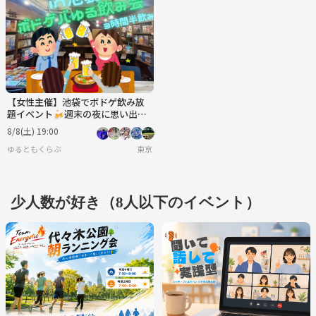
【女性主催】池袋でボドゲ飲み放
題イベント🍻週末の夜に思い出作
り✨ 新規大歓迎！！
8/8(土) 19:00
ゆるともくらぶ
東京
少人数が好き（8人以下のイベント）