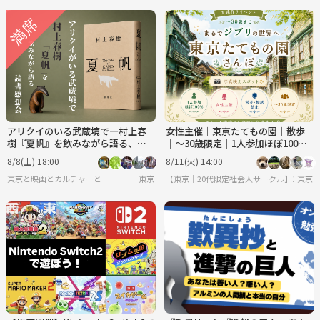
アリクイのいる武蔵境で―村上春
女性主催｜東京たてもの園｜散歩
樹『夏帆』を飲みながら語る、読
｜〜30歳限定｜1人参加ほぼ100%
書感想会
｜友達作り
8/8(土) 18:00
8/11(火) 14:00
東京と映画とカルチャーと
東京
【東京｜20代限定社会人サークル】1人参加
東京