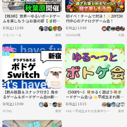
【残3枠】世界一ゆるいボードゲー
初イベ！チームで対決！✨20代30
ムを楽しもう🎲お昼の部【🔰初心
代中心のアナログゲーム会！
者大歓迎】【ルール説明あり⭐️】
8/8(土) 12:00
8/8(土) 13:00
【友達作り！】
ともつくーる
東京
HIHANA隊
大阪
【飲み放題＆スナック付き】鬼ゆ
《500円〜》💐ゆるく遊ぼう💐ボ
るゲーム＆ボードゲーム会in新宿
ードゲーム会🎲 ⭐︎平成生まれ限定
のバー⭐友だち作りのゆったり集
⭐︎
8/8(土) 13:00
8/8(土) 13:15
まり
PITMIL
東京
FAB 〜平成生まれの友達作り〜
東京