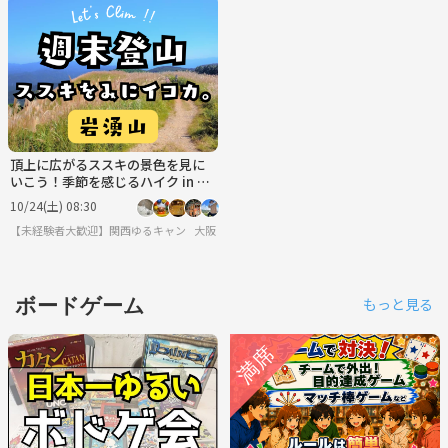
頂上に広がるススキの景色を見に
いこう！季節を感じるハイク in 岩
湧山
10/24(土) 08:30
【未経験者大歓迎】関西ゆるキャン・ゆるハイク
大阪
ボードゲーム
もっと見る