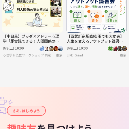
【中目黒】ブッダ×アドラー心理
【西武新宿駅直結 雨でも大丈夫】
学「即実践できる！人間関係の悩
人生を変えるアウトプット読書会
み解決法」ワークショップ-東京
｜本を読み、語り、行動を変えて
8/8(土) 10:00
8/8(土) 10:00
未来を変える会
心理学＆仏教ワークショップ 東京
東京
LIFE_Grind
東京
✧
✦
さあ、はじめよう
趣味友
を見つけよう