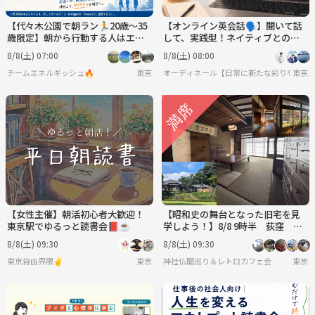
【代々木公園で朝ラン🏃20歳～35
【オンライン英会話🗣️】聞いて話
歳限定】朝から行動する人はエネ
して、実践型！ネイティブとのや
ルギッシュ🔥
りとりで学ぶ英会話🌿
8/8(土) 07:00
8/8(土) 08:00
チームエネルギッシュ🔥
東京
オーディネール【日常に新たな彩りを/20代後
東京
【女性主催】朝活初心者大歓迎！
【昭和史の舞台となった旧宅を見
東京駅でゆるっと読書会📕☕️
学しよう！】8/8 9時半 荻窪 荻
外荘 【常連の方参加費還元】
8/8(土) 09:30
8/8(土) 09:30
東京自由界隈✌️
東京
神社仏閣巡り＆レトロカフェ会
東京