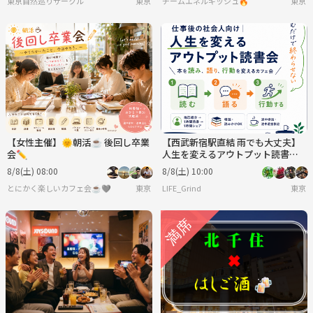
東京自然巡りサークル
東京
チームエネルギッシュ🔥
東京
【女性主催】🌞朝活☕ 後回し卒業
【西武新宿駅直結 雨でも大丈夫】
会✏️
人生を変えるアウトプット読書会
｜本を読み、語り、行動を変えて
8/8(土) 08:00
8/8(土) 10:00
未来を変える会
とにかく楽しいカフェ会☕️🩶
東京
LIFE_Grind
東京