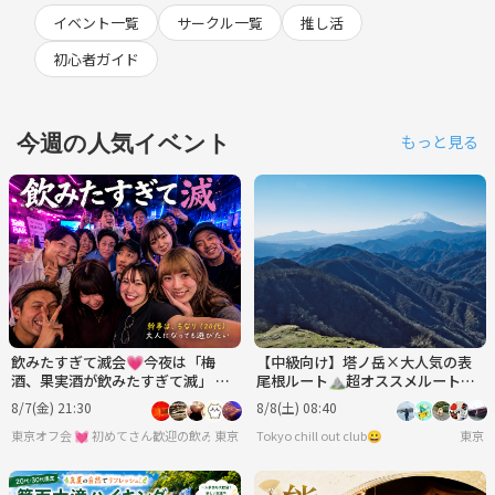
イベント一覧
サークル一覧
推し活
初心者ガイド
今週の人気イベント
もっと見る
飲みたすぎて滅会💗今夜は「梅
【中級向け】塔ノ岳×大人気の表
酒、果実酒が飲みたすぎて滅」 🍺
尾根ルート⛰️超オススメルート✨
男女年齢地位関係なくフラットに
絶景と達成感の登山へ⭐️
8/7(金) 21:30
8/8(土) 08:40
💞
東京オフ会 💓 初めてさん歓迎の飲み会です 💓 男女関係なく純粋に友達作りをしよ
東京
Tokyo chill out club😀
東京