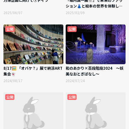
万博企画に向けて①ドイツ
『堀内誠一展🐘』で未来のファッ
ション👗と絵本の世界を体験しよ
う！
2025/06/07
2025/02/09
公開
公開
8/17🖼 「オバケ？」展で納涼ART
和のあかり×百段階段2024 ～妖
集会👻
美なおとぎばなし～
2024/08/17
2024/07/24
公開
公開