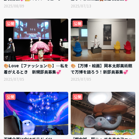
ム飯能で猫宇宙船を征服しよう🐱
議事録】
2025/08/09
2025/07/13
公開
公開
🎨Love【ファッション🎨】─私を
🎨【万博・絵画】岡本太郎美術館
着がえるとき 新規部員募集💞
で万博を語ろう！新部員募集💞
2025/07/05
2025/07/05
公開
公開