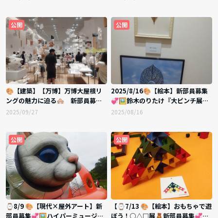
公開
公開
🎨【建築】【万博】万博大屋根リ
2025/8/16🎨【絵本】新部員募集
ングの魅力に迫る🏘️ 新部員募集
💞🖼️鈴木のりたけ『大ピンチ展』
💞
と葉っぱアート🍂
2025/09/27
2025/08/16
公開
公開
⌚8/9 🎨【現代×屋外アート】新
【⌚7/13 🎨【絵本】おもちゃで遊
部員募集💞🖼️ハイパーミュージア
ぼう！○△□展🧸新部員募集💞