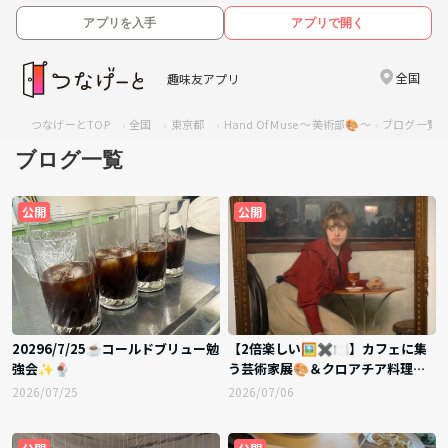
アプリを入手
アプリで開く
全国
趣味友アプリ
つなげーとTOP
全国
東京都
Hand Of Muse 〜美術部🎨〜
ブログ一覧
ブログ一覧
公開
公開
20296/7/25☕️コールドブリュー勉
【2倍楽しい🖼️✖️🍽️】カフェに集
強会✨🍨
う芸術家展🎨＆クロアチア料理🇭🇷
感想会✨@新規募集✨
2026/07/25
2026/07/06