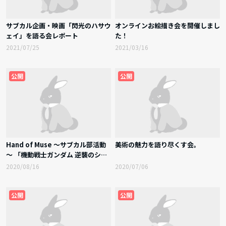
サブカル企画・映画「閃光のハサウ
オンラインお絵描き会を開催しまし
ェイ」を語る会レポート
た！
2021/07/25
2021/03/16
公開
公開
Hand of Muse ～サブカル部活動
美術の魅力を語り尽くす会。
～ 「機動戦士ガンダム 逆襲のシャ
ア」 「機動警察パトレイバー劇場
2020/08/16
2020/07/06
版1」を語る会
公開
公開