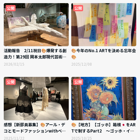
公開
公開
活動報告 2/11祝日🎨爆発する創
🎨今年のNo.1 ARTを決める忘年会
造力！第29回 岡本太郎現代芸術賞
🎨
（TARO賞）企画展 × 絵画部 新メ
2026/02/15
2025/12/08
ンバー大募集🖼️💞
公開
公開
感想【新部員募集】🎨アール・デ
🎨【地方】【ゴッホ】箱根🇯🇵をAR
コとモードファッションwithベル
Tで制するPart2 〜ゴッホ・イン
ギー🇧🇪ランチ💖 🖼️
パクト―生成する情熱〜
2025/11/22
2025/10/25