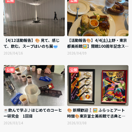
公開
公開
【4/12活動報告】🎨 見て、感じ
【活動報告🎨】4/4(土)上野・東京
て、飲む。スープはいのち展🥣
都美術館🖼️】開館100周年記念ス
ウェーデン🇸🇪絵画展示×イタリア
2026/04/16
2026/04/09
ンティータイム☕️アート好き集ま
れ・新規参加歓迎✨
公開
公開
☕️飲んで学ぶ♪はじめてのコーヒ
🎨 新規歓迎🚶‍♀️🖼 ふらっとアート
ー研究会 1回目
時間🎨東京富士美術館で古典と世
界を楽しもう✨
2026/03/14
2026/03/08