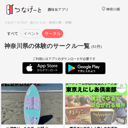
神奈川県
趣味友アプリ
つなげーとTOP
全ジャンル
神奈川県
体験
すべて
イベント
サークル
神奈川県の体験のサークル一覧
(81件)
ご利用にはアプリのダウンロードが必要です