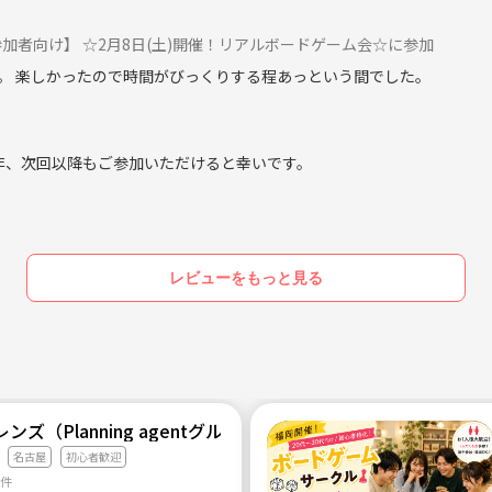
ナーは守ってください。
【初参加者向け】 ☆2月8日(土)開催！リアルボードゲーム会☆に参加
。 楽しかったので時間がびっくりする程あっという間でした。
す。
した方は承認できない場合があります。
非、次回以降もご参加いただけると幸いです。
為などイベントの秩序を大きく乱す行為があった場合、今後の交流参加
レビューをもっと見る
一緒に遊べる友達がほしいと思ったのが設立のきっかけです。
遊べたらいいなと考えています。
同じ趣味を持つ友達が欲しい人、たまたま目に入ったから参加したいな
ンズ（Planning agentグループサークル）
名古屋
初心者歓迎
ほとんどだと思います。ボードゲームはそんな複数人でわいわい楽しく
3件