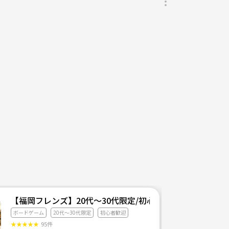
をお断りさせていただく場合がございます。
ど、どんな理由でも構いません。ボードゲームを楽し
【福岡フレンズ】20代〜30代限定/初心者に特化したボド
ボードゲーム
20代〜30代限定
初心者歓迎
できる一つのコミュニケーションツールゲームです。
★
★
★
★
★
95件