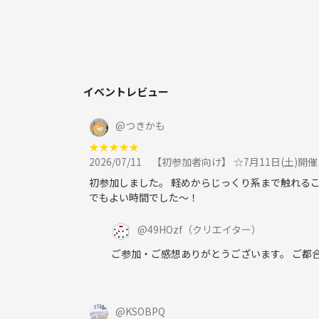
■参加メンバー比率
参加メンバーは20~30代です。
男女比率は男性6:女性4くらいです。
ボードゲーム初心者多めです。
イベントレビュー
■イベント開催時の人数
最近は8〜20人前後と開催日によってばらつきがあ
@
つきかも
人数ごとに分かれてグループを作って遊び、なるべ
★
★
★
★
★
2026/07/11
【初参加者向け】 ☆7月11日(土)
■過去イベント実績
初参加しました。 軽めからじっくり系まで触れるこ
リゾート地でボドゲ合宿(2019年)
でもよい時間でした〜！
年末最後に忘年会(2019年～毎年)
自然豊かな森でボドゲキャンプ(2020年)
@
49HOzf
（クリエイター）
ゲームマーケット参加(2019年、2020年)
ご参加・ご感想ありがとうございます。 ご都
リアル脱出ゲーム(2021年、2022年、2023年)
※コロナの関係で2020年から大きなイベントは自粛
■その他
@
KSOBPQ