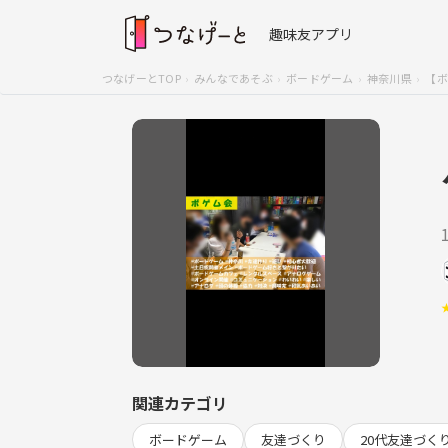
趣味友アプリ
つなげーとTOP
みんなであそぶ
ボードゲーム
神奈川県
【ボ
関連カテゴリ
ボードゲーム
友達づくり
20代友達づく