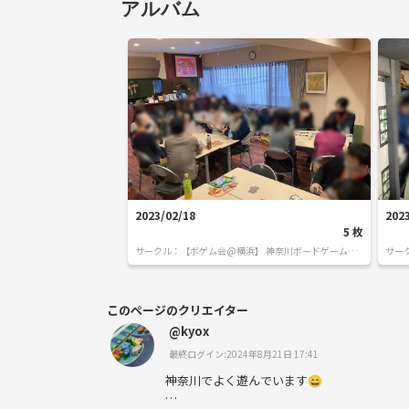
アルバム
2023/02/18
202
5
枚
サークル：
【ボゲム会@横浜】 神奈川ボードゲームサ
サー
ークル
ーク
このページのクリエイター
@kyox
最終ログイン:2024年8月21日 17:41
神奈川でよく遊んでいます😄