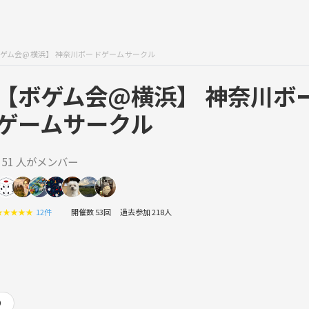
ゲム会@横浜】 神奈川ボードゲームサークル
【ボゲム会@横浜】 神奈川ボ
ゲームサークル
151 人がメンバー
★
★
★
★
★
12件
開催数 53回
過去参加 218人
り