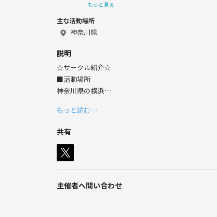
もっと見る
主な活動場所
ボードゲームだけでなく、脱出ゲーム、TRP
ます♟️
神奈川県
よろしくお願いします！
説明
☆サークル紹介☆
■活動場所
神奈川県の横浜
もっと読む…
■活動日
リアルイベントは基本第2土曜日開催
共有
オンラインイベントは不定期開催
その他イベントもメンバー内で不定期開催
■開催場所
ボードゲームカフェ
主催者へ問い合わせ
レンタルスペース
オンライン