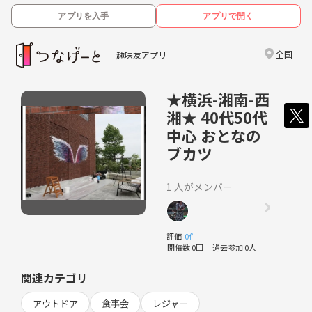
アプリを入手
アプリで開く
全国
趣味友アプリ
★横浜-湘南-西
湘★ 40代50代
中心 おとなの
ブカツ
1 人がメンバー
評価
0件
開催数 0回
過去参加 0人
関連カテゴリ
アウトドア
食事会
レジャー