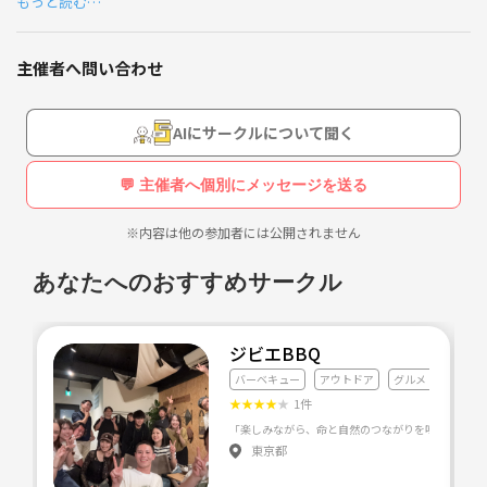
もっと読む…
⭐️プチ仮装食事会
⭐️蝶矢梅酒作り体験
⭐️花火大会鑑賞と手持ち花火
主催者へ問い合わせ
⭐️滝行
⭐️BBQとSUP etc.
AIにサークルについて聞く
ご興味をお持ちの方は質問ページからお問合せください。
💬 主催者へ個別にメッセージを送る
#横浜 #桜木町 #関内 #石川町 #山手 #根岸 #磯子 #新杉田 #洋光台 #港南
※内容は他の参加者には公開されません
台 #本郷台 #大船 #戸塚 #東戸塚 #鎌倉 #北鎌倉 #逗子 #葉山 #横須賀 #藤
沢 #辻堂 #茅ヶ崎 #平塚 #神奈川
あなたへのおすすめサークル
#根岸線 #東海道線 #横須賀線 #市営地下鉄 #京急 #相鉄線 #東横線
ジビエBBQ
#40代 #50代 #アラフォー #アラフィフ #同世代 #同年代 #少人数 #友達作
バーベキュー
アウトドア
グルメ・料理全般
り #仲間探し #リア友
★
★
★
★
★
1件
#アウトドア #お花見 #綺麗な景色 #海遊び #花火 #ランチ #カフェ #飲み
東京都
#ハイキング #美味しいお店 #オフ会