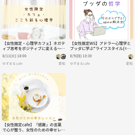
日
月
火
水
木
金
8/30
8/31
9/1
9/2
9/3
9/4
【女性限定・心理学カフェ】ネガテ
【女性限定WS】アドラー心理学と
ィブ思考をポジティブに変える～自
ブッダに学ぶ“ライフスタイル(=性
己肯定感を高める方法
格)”を変えるには
8/11(火) 18:00
8/9(日) 10:30
ゆずまるcafe
愛知
ゆずまるcafe
愛知
【女性限定cafe】「感謝」の言葉
で心が整う、女性のための幸せレッ
スン