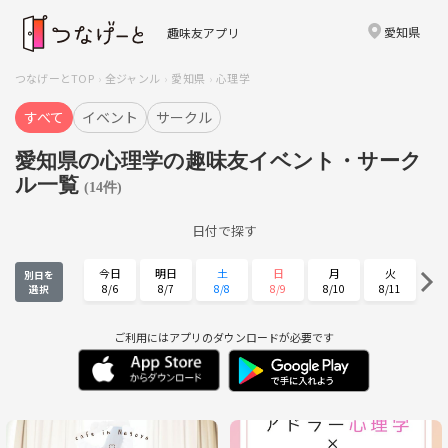
愛知県
趣味友アプリ
つなげーとTOP
全ジャンル
愛知県
心理学
すべて
イベント
サークル
愛知県の心理学の趣味友イベント・サーク
ル一覧
(14件)
日付で探す
今日
明日
土
日
月
火
別日を
8/6
8/7
8/8
8/9
8/10
8/11
選択
水
木
金
土
日
月
8/12
8/13
8/14
8/15
8/16
8/17
ご利用にはアプリのダウンロードが必要です
火
水
木
金
土
日
8/18
8/19
8/20
8/21
8/22
8/23
月
火
水
木
金
土
8/24
8/25
8/26
8/27
8/28
8/29