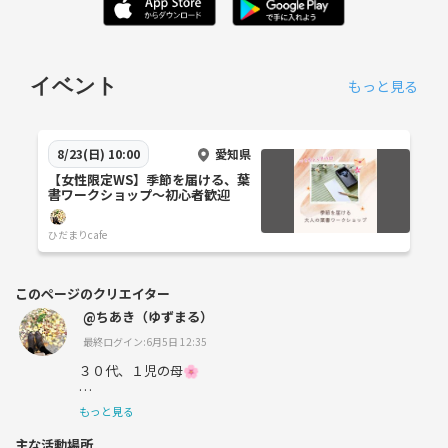
イベント
もっと見る
愛知県
8/23(日) 10:00
【女性限定WS】季節を届ける、葉
書ワークショップ～初心者歓迎
ひだまりcafe
このページのクリエイター
@ちあき（ゆずまる）
最終ログイン:6月5日 12:35
３０代、１児の母🌸
岐阜出身、名古屋市在住
もっと見る
主な活動場所
職業：カウンセラー