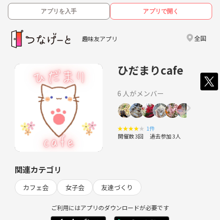
アプリを入手
アプリで開く
全国
趣味友アプリ
ひだまりcafe
6 人がメンバー
★
★
★
★
★
1件
開催数 3回
過去参加 3人
関連カテゴリ
カフェ会
女子会
友達づくり
ご利用にはアプリのダウンロードが必要です