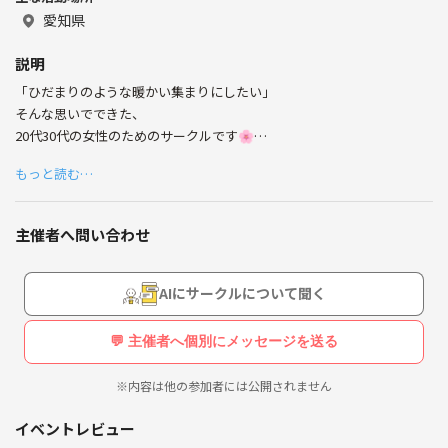
愛知県
説明
休日は子どもとお出かけ☕
「ひだまりのような暖かい集まりにしたい」
アニメ、マンガ好き
そんな思いでできた、
20代30代の女性のためのサークルです🌸
小説は有川浩が好き
もっと読む…
・同年代の友だちが欲しい
よろしくお願いします(*^^*)
・名古屋に引っ越してきて知り合いが少ない
・色々な人と話してみたい
主催者へ問い合わせ
・毎日に変化がほしい
・ちょっと誰かに話を聞いてもらいたい
・心理学、哲学的な学びがしたい
AIにサークルについて聞く
・自分を変えるヒントがほしい
💬 主催者へ個別にメッセージを送る
そんな方向けのカフェ会やイベントを開催☕
※内容は他の参加者には公開されません
ぜひ一度お越しください😊
イベントレビュー