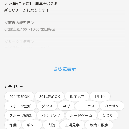
2025年5月で活動1周年を迎える
新しいチームになります！
＜直近の練習日＞
6/28(土)17:00〜19:00 世田谷区
＜サークル概要＞
■活動頻度：月1〜2回ほど
■男女比：ほぼ5:5
■平均年齢：30.5歳(24歳〜37歳)
■レベル感：経験者7:初心者3くらいの割合
さらに表示
■参加費：600円
★ハンデあり★
カテゴリー
・サーブ2回まで / ライン内からOK
20代参加OK
30代参加OK
都庁見学
世田谷
・ポジション固定なし
∟希望があれば対応可能です！
スポーツ全般
ダンス
卓球
コーラス
カラオケ
スポーツ観戦
ボウリング
ボードゲーム
英会話
★アラサー世代多め★
・レギュラー層は26～32歳(アラサー世代)
作曲
ギター
人狼
工場見学
散策・散歩