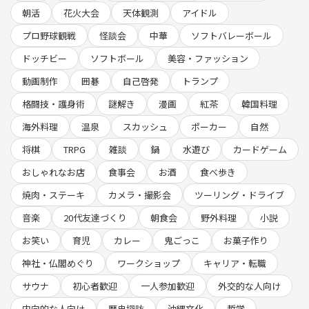
・同年代が多いのですぐに馴染めます◎
朝活
花火大会
天体観測
アイドル
★ブランクがある方も歓迎★
プロ野球観戦
怪談会
中華
ソフトバレーボール
・気軽に参加できるゆるめのレベル感！
ドッチビー
ソフトボール
美容・ファッション
・初参加の方はしっかりフォローします
・おひとりでも安心してお越しください！
動画制作
囲碁
自己啓発
トランプ
格闘技・護身術
謎解き
漫画
紅茶
韓国料理
＜募集要項＞
■24歳～35歳の男女
海外料理
温泉
スカッシュ
ポーカー
自然
■バレーボール経験者(サークル等でも可)
将棋
TRPG
雑談
鍋
水遊び
カードゲーム
※ご応募の際は経歴を簡単に記載してください。
(例)「中学の頃に3年間バレーボール部所属」等
おしゃれなお店
食事会
お酒
食べ歩き
焼肉・ステーキ
カメラ・撮影会
ツーリング・ドライブ
＜お願い＞
■社会人としての一般常識がある方（挨拶ができる / 時間を守る / コミ
音楽
20代友達づくり
朝食会
野外料理
小説
ュニケーションが取れる）のみでお願いします。
お笑い
育児
カレー
鬼ごっこ
お菓子作り
■無断遅刻やドタキャンは他の参加者さんにもご迷惑となるためご遠慮
ください。
神社・仏閣めぐり
ワークショップ
キャリア・転職
■ビジネス/マルチ/宗教/別サークルへの勧誘や連絡先交換の無理強い等
サウナ
初心者歓迎
一人参加歓迎
外交的な人向け
はお控えください。
■経験が浅い方もいるため、経験者の方(特に力の強い男性)は強すぎる
内向的な人向け
歴史探訪
沖縄文化
哲学