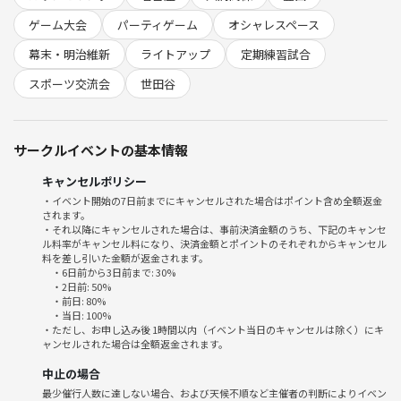
ゲーム大会
パーティゲーム
オシャレスペース
幕末・明治維新
ライトアップ
定期練習試合
スポーツ交流会
世田谷
サークルイベントの基本情報
キャンセルポリシー
・イベント開始の7日前までにキャンセルされた場合はポイント含め全額返金
されます。
・それ以降にキャンセルされた場合は、事前決済金額のうち、下記のキャンセ
ル料率がキャンセル料になり、決済金額とポイントのそれぞれからキャンセル
料を差し引いた金額が返金されます。
・6日前から3日前まで: 30%
・2日前: 50%
・前日: 80%
・当日: 100%
・ただし、お申し込み後 1時間以内（イベント当日のキャンセルは除く）にキ
ャンセルされた場合は全額返金されます。
中止の場合
最少催行人数に達しない場合、および天候不順など主催者の判断によりイベン