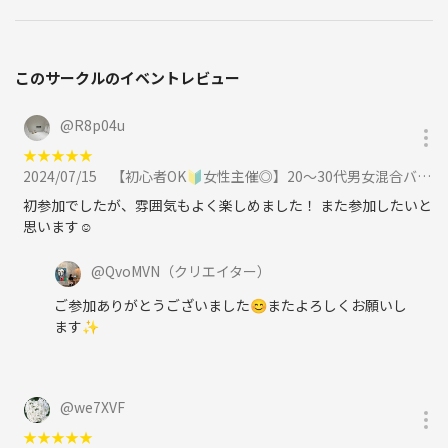
このサークルのイベントレビュー
@
R8p04u
★
★
★
★
★
2024/07/15
【初心者OK🔰女性主催◎】20〜30代男女混合バレーボールしませんか？🏐に参加
初参加でしたが、雰囲気もよく楽しめました！ また参加したいと
思います☺️
@
QvoMVN
（クリエイター）
ご参加ありがとうございました😊またよろしくお願いし
ます✨
@
we7XVF
★
★
★
★
★