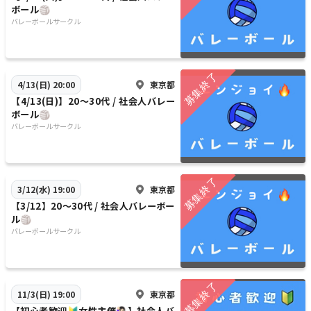
ボール🏐
バレーボールサークル
東京都
4/13(日) 20:00
【4/13(日)】20〜30代 / 社会人バレー
ボール🏐
バレーボールサークル
東京都
3/12(水) 19:00
【3/12】20〜30代 / 社会人バレーボー
ル🏐
バレーボールサークル
東京都
11/3(日) 19:00
【初心者歓迎🔰女性主催🙋🏻‍♀️】社会人バ