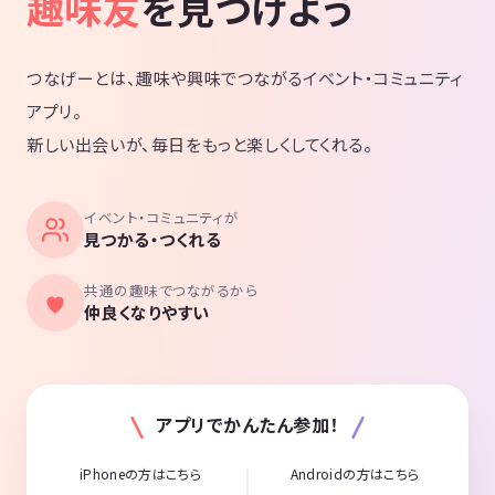
趣味友
を見つけよう
つなげーとは、趣味や興味でつながるイベント・コミュニティ
アプリ。
新しい出会いが、毎日をもっと楽しくしてくれる。
イベント・コミュニティが
見つかる・つくれる
共通の趣味でつながるから
仲良くなりやすい
アプリでかんたん参加！
iPhoneの方はこちら
Androidの方はこちら