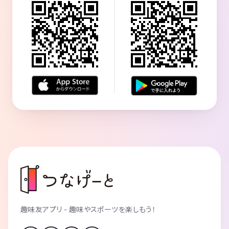
趣味友アプリ - 趣味やスポーツを楽しもう！