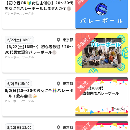
【初心者OK🔰女性主催◎】20〜30代
男女混合バレーボールしませんか？🏐
バレーボールサークル
東京都
6/22(土) 18:00
【6/22(土)18時〜】初心者歓迎！20〜
30代男女混合バレーボール🏐
バレーボールサークル
東京都
6/2(日) 15:40
6/2(日)20〜30代男女混合👫バレーボ
ール＋飲み会🏐🍻
バレーボールサークル
東京都
5/12(日) 18:00