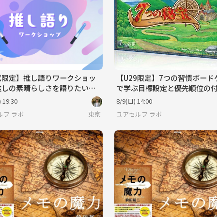
代限定】推し語りワークショッ
【U29限定】7つの習慣ボード
推しの素晴らしさを語りたいの
で学ぶ目標設定と優先順位の
ばい!』しかでてこないあなた
【定員4名】
 19:30
8/9(日) 14:00
ルフ ラボ
東京
ユアセルフ ラボ