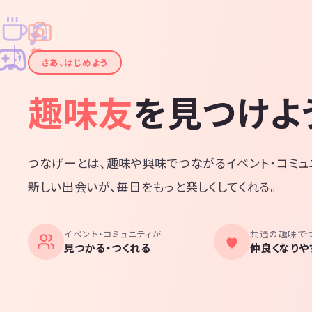
♫
✧
✦
✦
♪
✧
さあ、はじめよう
趣味友
を見つけよ
つなげーとは、趣味や興味でつながるイベント・コミュ
新しい出会いが、毎日をもっと楽しくしてくれる。
イベント・コミュニティが
共通の趣味で
見つかる・つくれる
仲良くなりや