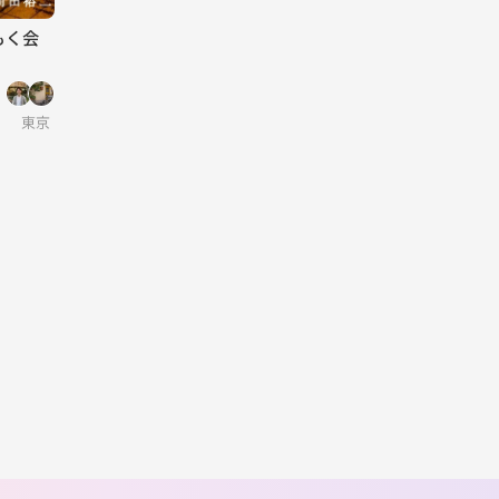
もく会
東京