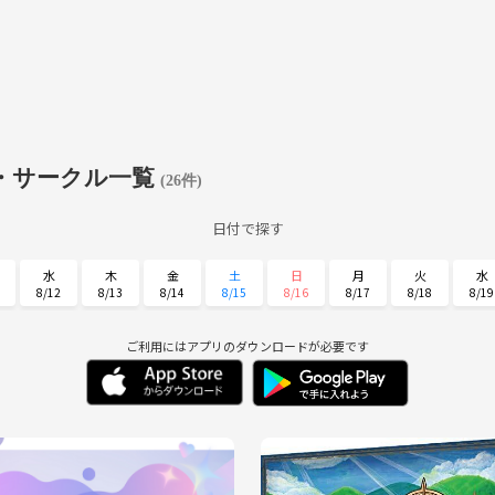
・サークル一覧
(26件)
日付で探す
水
木
金
土
日
月
火
水
8/12
8/13
8/14
8/15
8/16
8/17
8/18
8/19
日
月
火
水
木
金
土
8/30
8/31
9/1
9/2
9/3
9/4
9/5
ご利用にはアプリのダウンロードが必要です