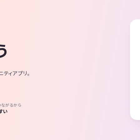
う
ニティアプリ。
つながるから
すい