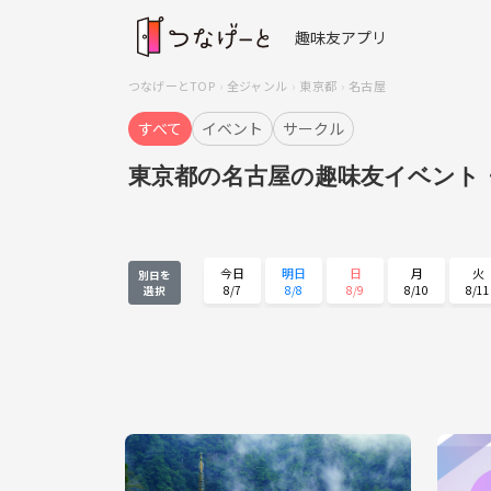
趣味友アプリ
つなげーとTOP
全ジャンル
東京都
名古屋
すべて
イベント
サークル
東京都の名古屋の趣味友イベント
今日
明日
日
月
火
別日を
8/7
8/8
8/9
8/10
8/11
選択
火
水
木
金
土
8/25
8/26
8/27
8/28
8/29