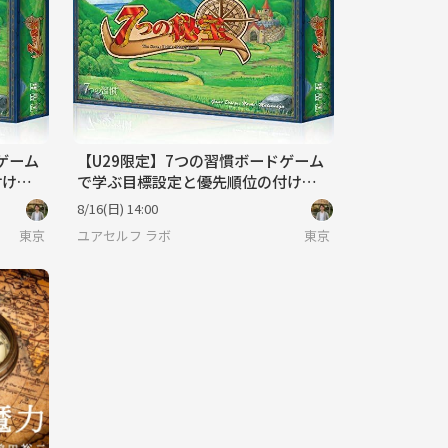
ゲーム
【U29限定】7つの習慣ボードゲーム
付け方
で学ぶ目標設定と優先順位の付け方
【定員4名】
8/16(日) 14:00
東京
ユアセルフ ラボ
東京