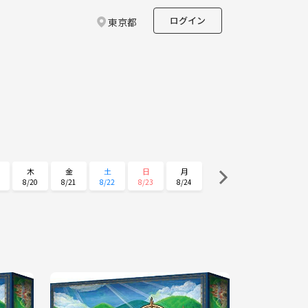
ログイン
東京都
木
金
土
日
月
8/20
8/21
8/22
8/23
8/24