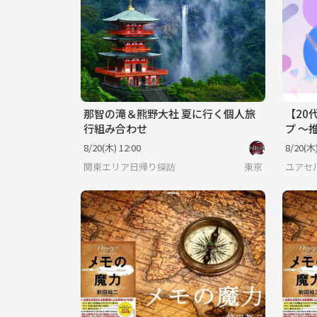
那智の滝＆熊野大社 夏に行く個人旅
【20
行組み合わせ
プ ～
に『や
8/20(木) 12:00
8/20(木)
へ～
関東エリア日帰り探訪
東京
ユアセ