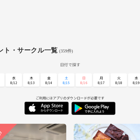
ント・サークル一覧
(359件)
日付で探す
水
木
金
土
日
月
火
水
8/12
8/13
8/14
8/15
8/16
8/17
8/18
8/19
日
月
火
水
木
金
土
8/30
8/31
9/1
9/2
9/3
9/4
9/5
ご利用にはアプリのダウンロードが必要です