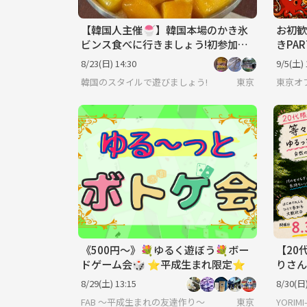
【韓国人主催🍧】韓国本場のかき氷
お初歓
ビンス食べに行きましょう!初参加・
きPA
グルメ仲間歓迎✨
く作
8/23(日) 14:30
9/5(土) 
韓国のスタイルで遊びましょう!
東京
東京オ
《500円〜》💐ゆるく遊ぼう💐ボー
【20
ドゲーム会🎲 ⭐︎平成生まれ限定⭐︎
りさん
8/29(土) 13:15
8/30(日)
FAB 〜平成生まれの友達作り〜
東京
YORIMI