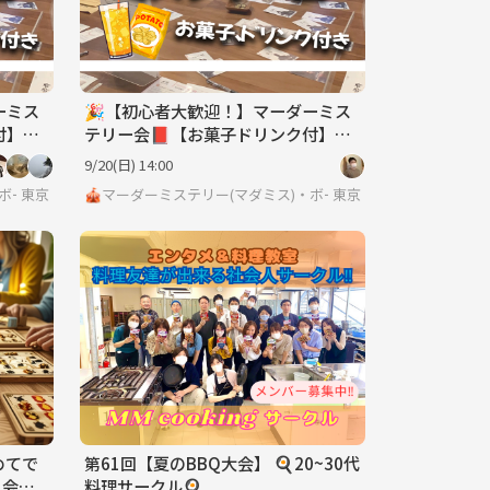
ーミス
🎉【初心者大歓迎！】マーダーミス
付】
テリー会📕【お菓子ドリンク付】
【ボードゲーム、マダミス】
9/20(日) 14:00
・ボードゲーム・脱出ゲーム サークル🎲
東京
🎪マーダーミステリー(マダミス)・ボードゲーム・脱出ゲーム 
東京
めてで
第61回【夏のBBQ大会】 🍳20~30代
会💰
料理サークル🍳