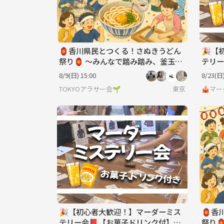
🏮香川県民とつくる！さぬきうどん
🎉【
祭り🏮 〜みんなで踏み踏み、釜玉う
テリー
どん/ぶっかけうどんを食べよう！〜
【ボー
8/9(日) 15:00
8/23(日)
TOKYOアラサー会🌱
東京
🎪マ
🎉【初心者大歓迎！】マーダーミス
🏮香
テリー会📕【お菓子ドリンク付】
祭り