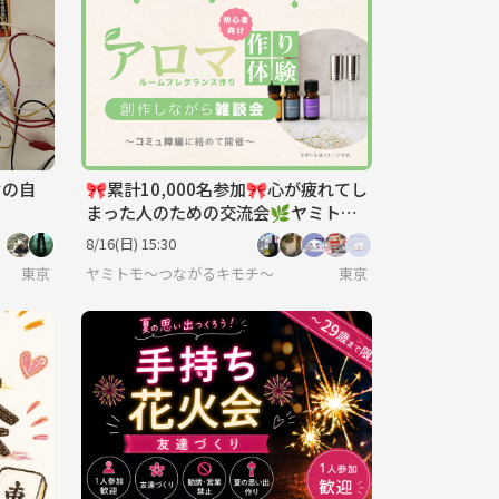
セの自
🎀累計10,000名参加🎀心が疲れてし
まった人のための交流会🌿ヤミトモ
🌿《20代～60代中心》
8/16(日) 15:30
東京
ヤミトモ～つながるキモチ～
東京