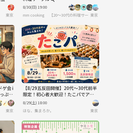
き】
8/30(日) 19:00
東京
mm cooking 【20～30代の料理サークル】
東京
ゲ会 i
【8/29五反田開催】20代〜30代前半
たっぷり
限定！初心者大歓迎！たこパでアッ
トホームな夜を満喫🥢
8/29(土) 18:00
東京
ほな、集まろか。
東京😎20･30･40代集まれ～✨池袋から始める友達作り 🌷ソロ参加✨初めての参加OKの社会人サークルで毎週オフ
東京