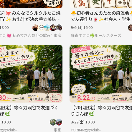
迎 🐙 みんなでクルクルたこ焼
🐣初心者さんのための麻雀会
RTY ✨ お出汁が決め手☆美味し
で友達作り🀄✨社会人・学生
ろうね♪飲み友達いっぱい✨
婦 友達作りサークル🍀
18:00
9/6(日) 16:00
フ会 💓 初めてさん歓迎の飲み会です 💓 男女関係なく純粋に友達作りを
東京
麻雀オフ会☘️ルールスターズ
代限定】等々力渓谷で友達づく
【20代限定】等々力渓谷で友
ぽ🌿
りさんぽ🌿
 10:00
8/22(土) 10:00
-散歩club-
東京
YORIMI-散歩club-