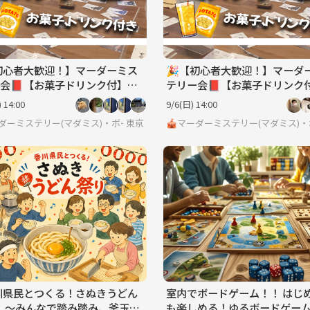
初心者大歓迎！】マーダーミス
🎉【初心者大歓迎！】マーダ
会📕【お菓子ドリンク付】
テリー会📕【お菓子ドリンク
ドゲーム、マダミス】
【ボードゲーム、マダミス】
 14:00
9/6(日) 14:00
ーダーミステリー(マダミス)・ボードゲーム・脱出ゲーム サークル🎲
東京
🎪マーダーミステリー(マダミス)
川県民とつくる！さぬきうどん
室内でボードゲーム！！ はじ
 〜みんなで踏み踏み、釜玉う
も楽しめる！ゆるボードゲーム