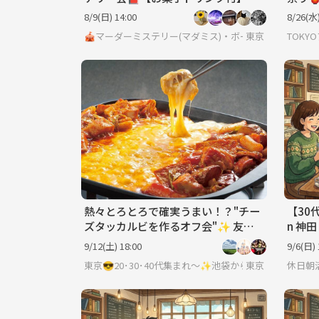
【ボードゲーム、マダミス】
どん/
8/9(日) 14:00
8/26(水)
🎪マーダーミステリー(マダミス)・ボードゲーム・脱出ゲ
東京
TOKY
熱々とろとろで確実うまい！？"チー
【30
ズタッカルビを作るオフ会"✨ 友達
n 神
の輪を広げよう ❥ お初さん大歓迎♪
☕🎲
9/12(土) 18:00
9/6(日) 
東京
休日朝