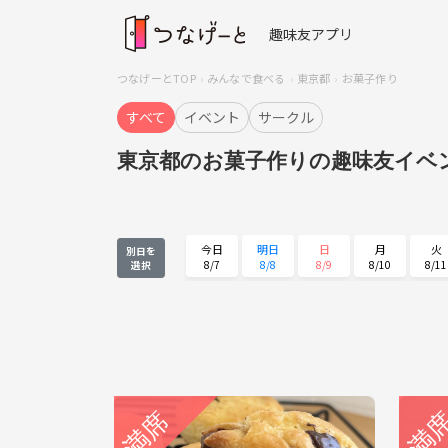
趣味友アプリ
つなげーとTOP
みんなで食べる
東京都
お菓子作り
すべて
イベント
サークル
東京都のお菓子作りの趣味友イベ
今日
明日
日
月
火
別日を
8/7
8/8
8/9
8/10
8/11
選択
火
水
木
金
土
8/25
8/26
8/27
8/28
8/29