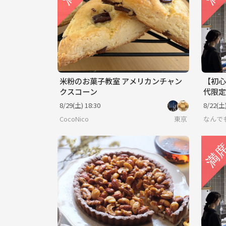
米粉のお菓子教室 アメリカンチャン
【初心
クスコーン
代限定
験！
8/29(土) 18:30
8/22(土)
CocoNico
東京
なんで