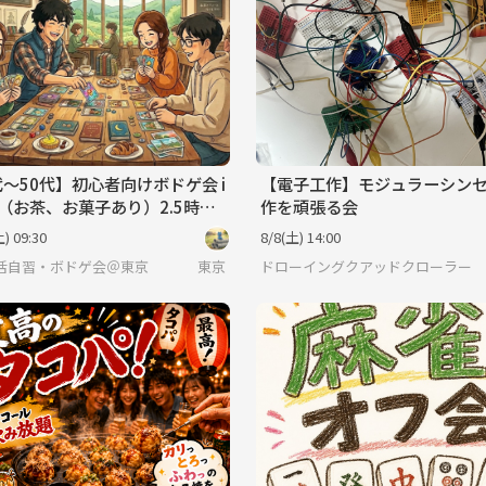
代〜50代】初心者向けボドゲ会 i
【電子工作】モジュラーシン
田（お茶、お菓子あり）2.5時
作を頑張る会
前の部☕🎲
) 09:30
8/8(土) 14:00
活自習・ボドゲ会＠東京
東京
ドローイングクアッドクローラー