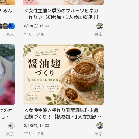
！みん
＜女性主催＞季節のフルーツビネガ
ー作り♪【初参加・1人参加歓迎！】
8/14(金) 14:00
東京
YTサークル
東京
だけのオ
＜女性主催＞手作り発酵調味料♪醤
ましょ
油麹づくり！【初参加・1人参加歓
迎！】
8/19(水) 14:00
東京
YTサークル
東京