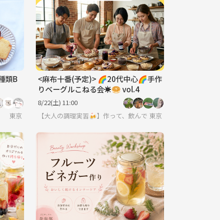
種類B
<麻布十番(予定)> 🌈20代中心🌈手作
りベーグルこねる会☀️🥯 vol.4
8/22(土) 11:00
東京
【大人の調理実習🍻】作って、飲んで、喋って食べる🍙
東京