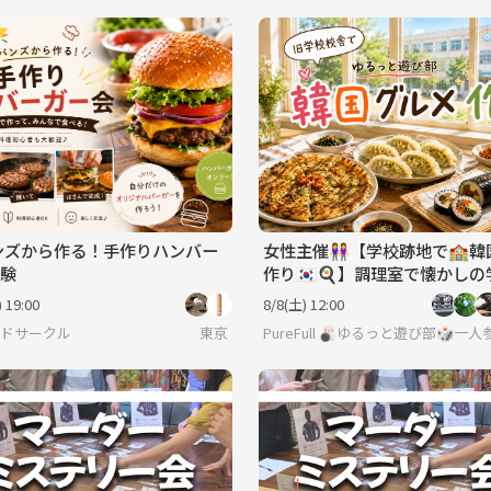
ンズから作る！手作りハンバー
女性主催👭【学校跡地で🏫韓
験
作り🇰🇷🍳】調理室で懐かし
分🏫.*
 19:00
8/8(土) 12:00
｜少人数ゆる交流会
フードサークル
東京
PureFull 🎳ゆるっと遊び部🎲