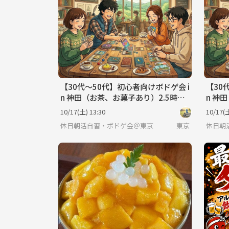
【30代〜50代】初心者向けボドゲ会 i
【30
n 神田（お茶、お菓子あり）2.5時
n 神
間 午後の部☕🎲
間 午
10/17(土) 13:30
10/17(土
休日朝活自習・ボドゲ会＠東京
東京
休日朝