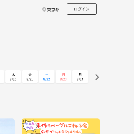
ログイン
東京都
木
金
土
日
月
8/20
8/21
8/22
8/23
8/24