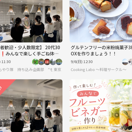
者歓迎・少人数限定】 20代30
グルテンフリーの米粉焼菓子3
❗️みんなで楽しく手ごね体
OXを作りましょう！！
焼き立てベーグル作り
 11:30
9/6(日) 12:30
もやり隊 持ち込み企画部 "もっちー"🕺
東京
Cooking Labo ～料理サークル～