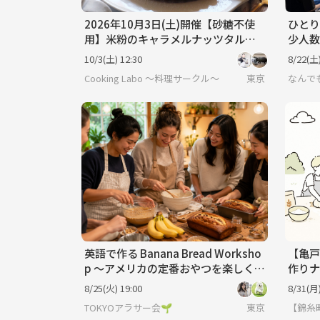
2026年10月3日(土)開催【砂糖不使
ひとり
用】米粉のキャラメルナッツタルト
少人数
を作りましょう！！
で楽し
10/3(土) 12:30
8/22(土)
ーグル
Cooking Labo ～料理サークル～
東京
なんで
英語で作る Banana Bread Worksho
【亀戸
p 〜アメリカの定番おやつを楽しく作
作りナ
ろう〜
8/25(火) 19:00
8/31(月)
TOKYOアラサー会🌱
東京
【錦糸