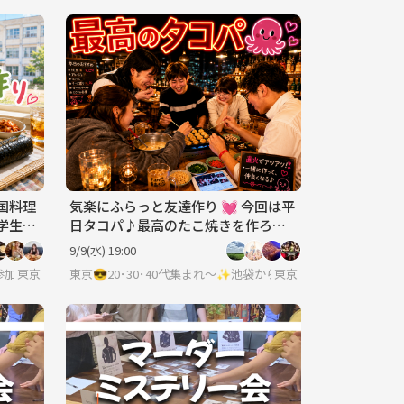
国料理
気楽にふらっと友達作り 💓 今回は平
の学生気
日タコパ♪最高のたこ焼きを作ろ
う！飲み放２時間＋楽しみ放題２時
9/9(水) 19:00
間✨
一人参加でも気軽に気楽に🐥
東京
東京