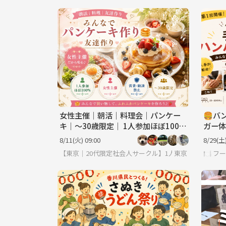
女性主催｜朝活｜料理会｜パンケー
🍔バ
キ｜〜30歳限定｜ 1人参加ほぼ100%
ガー体
｜友達作り
8/11(火) 09:00
8/29(土)
【東京｜20代限定社会人サークル】1人参加ほぼ100％
東京
🍽️ 