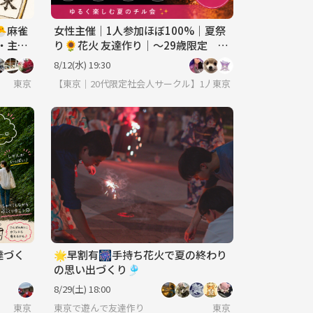
麻雀
女性主催｜1人参加ほぼ100%｜夏祭
・主
り🌻花火 友達作り｜〜29歳限定 友
達作り
8/12(水) 19:30
しよう✨ 転勤で出てきたばかり～友達が欲しい・地方出身者の方～是非来て下
東京
【東京｜20代限定社会人サークル】1人参加ほぼ100％｜少人
東京
達づく
🌟早割有🎆手持ち花火で夏の終わり
の思い出づくり🎐
8/29(土) 18:00
東京
東京で遊んで友達作り
東京