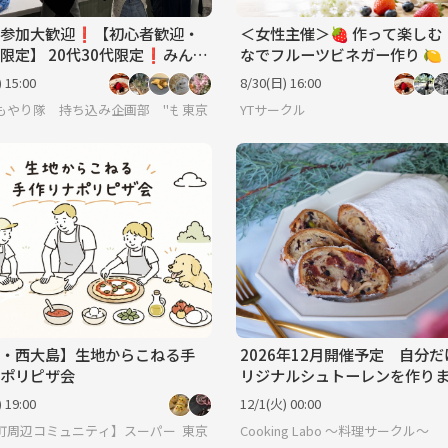
参加大歓迎❗️【初心者歓迎・
＜女性主催＞🍓 作って楽しむ
限定】 20代30代限定❗️みんな
なでフルーツビネガー作り 🍋
く手ごね体験！🥯焼き立てベ
 15:00
8/30(日) 16:00
作り
もやり隊 持ち込み企画部 "もっちー"🕺
東京
YTサークル
・西大島】生地からこねる手
2026年12月開催予定 自分
ポリピザ会
リジナルシュトーレンを作り
う！
 19:00
12/1(火) 00:00
町周辺コミュニティ】スーパーレトリバー
東京
Cooking Labo ～料理サークル～