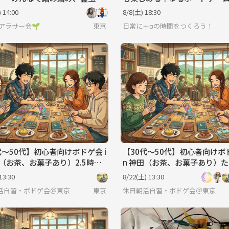
ぶっかけうどんを食べよう！〜
【お菓子・ソフトドリンク付
 14:00
8/8(土) 18:30
ーム サークル🎲
Oアラサー会🌱
東京
日常に＋αの時間をつくろう！
代〜50代】初心者向けボドゲ会 i
【30代〜50代】初心者向けボド
田（お茶、お菓子あり）2.5時間
n 神田（お茶、お菓子あり）
5時間☕🎲
13:30
8/22(土) 13:30
活自習・ボドゲ会＠東京
東京
休日朝活自習・ボドゲ会＠東京