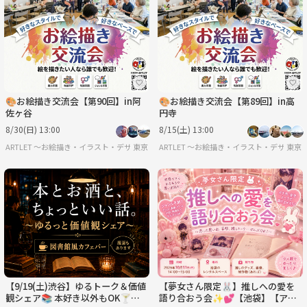
🎨お絵描き交流会【第90回】in阿
🎨お絵描き交流会【第89回】in高
佐ヶ谷
円寺
8/30(日) 13:00
8/15(土) 13:00
ARTLET 〜お絵描き・イラスト・デザイン・映画・漫画・アニメ・アート・クリエイティ
東京
ARTLET 〜お絵描き・イラスト・デザイ
東京
【9/19(土)渋谷】ゆるトーク＆価値
【夢女さん限定🐰】推しへの愛を
観シェア📚 本好き以外もOK🍸本
語り合おう会✨💕【池袋】【アニ