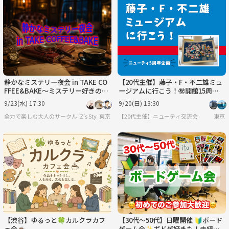
静かなミステリー夜会 in TAKE CO
【20代主催】藤子・F・不二雄ミュ
FFEE&BAKE～ミステリー好きのた
ージアムに行こう！㊗️開館15周年
めの集い～
×ニューティ交流会5周年🤝勝手に
9/23(水) 17:30
9/20(日) 13:30
コラボ企画
全力で楽しむ大人のサークル"Z’s Style"
東京
【20代主催】ニューティ交流会
東京
【渋谷】ゆるっと🍀カルクラカフ
【30代〜50代】日曜開催 🔰ボード
ェ会☕️
ゲーム会✨ボドゲ好きも！未経験