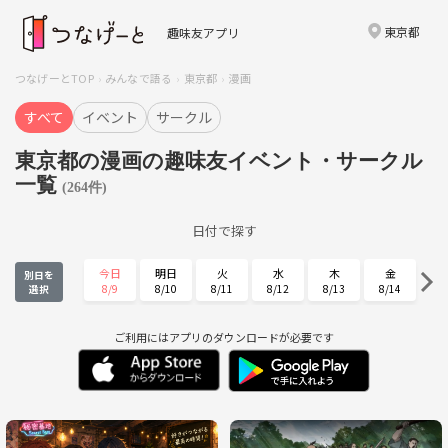
東京都
趣味友アプリ
つなげーとTOP
みんなで語る
東京都
漫画
すべて
イベント
サークル
東京都の漫画の趣味友イベント・サークル
一覧
(264件)
日付で探す
今日
明日
火
水
木
金
別日を
8/9
8/10
8/11
8/12
8/13
8/14
選択
土
日
月
火
水
木
8/15
8/16
8/17
8/18
8/19
8/20
ご利用にはアプリのダウンロードが必要です
金
土
日
月
火
水
8/21
8/22
8/23
8/24
8/25
8/26
木
金
土
日
月
火
8/27
8/28
8/29
8/30
8/31
9/1