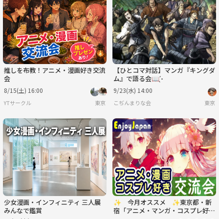
水
木
金
土
日
月
9/2
9/3
9/4
9/5
9/6
9/7
推しを布教！アニメ・漫画好き交流
【ひとコマ対話】マンガ『キングダ
会
ム』で語る会📖 ̖́-
8/15(土) 16:00
9/23(水) 14:00
YTサークル
東京
こぢんまりな会
東京
少女漫画・インフィニティ 三人展
✨ 今月オススメ ✨東京都・新
みんなで鑑賞
宿「アニメ・マンガ・コスプレ好
き」交流会