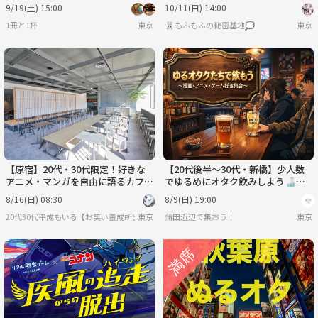
棚カフェバー＊女性主催(男女歓迎)
メ・漫画・ゲーム】【1時間】
9/19(土) 15:00
10/11(日) 14:00
22〜40歳
1冊と1杯
東京
🐰もふもふの秘密基地💭
東京
【原宿】20代・30代限定！好きな
【20代後半〜30代・新橋】少人数
アニメ・マンガを自由に語るカフェ
でゆるめにオタク飲みしよう🍶
ミーティング🎨席替えタイムあり
【8/9(日)19:00〜21:00】
8/16(日) 08:30
8/9(日) 19:00
20代30代平成もいる【お笑い養成所出身】参加しやすさ重視&しゃべりたい😊⭐️行きた
東京
蒲田近辺で集おう！
東京