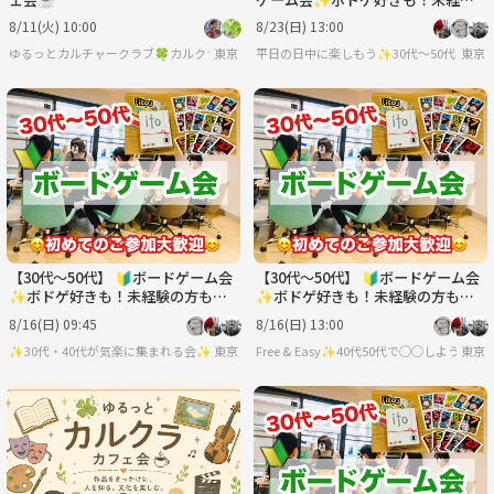
の方も！難しいルールなし🙆‍♀️
8/11(火) 10:00
8/23(日) 13:00
ゆるっとカルチャークラブ🍀カルクラ🍀
東京
平日の日中に楽しもう✨30代〜50代（た
東京
【30代〜50代】 🔰ボードゲーム会
【30代〜50代】 🔰ボードゲーム会
✨ボドゲ好きも！未経験の方も！
✨ボドゲ好きも！未経験の方も！
難しいルールは一切なし🙆‍♀️
難しいルールは一切なし🙆‍♀️
8/16(日) 09:45
8/16(日) 13:00
✨30代・40代が気楽に集まれる会✨
東京
Free & Easy✨40代50代で◯◯しようの会
東京