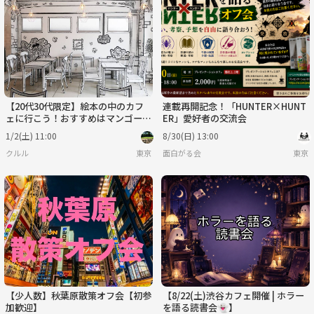
【20代30代限定】絵本の中のカフ
連載再開記念！「HUNTER×HUNT
ェに行こう！おすすめはマンゴーか
ER」愛好者の交流会
き氷🍩🍩
1/2(土) 11:00
8/30(日) 13:00
クルル
東京
面白がる会
東京
【少人数】秋葉原散策オフ会【初参
【8/22(土)渋谷カフェ開催 | ホラー
加歓迎】
を語る読書会👻】