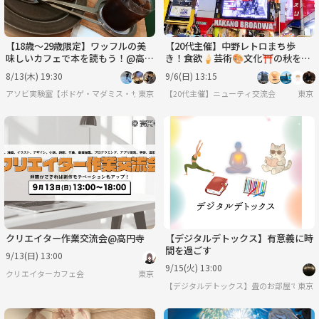
【18歳〜29歳限定】ワッフルの美
【20代主催】中野レトロまち歩
味しいカフェで本を読もう！@高輪
き！食欲🍦芸術🎨文化⛩️の秋を先
ゲートウェイ
取りしよう🍁
8/13(木) 19:30
9/6(日) 13:15
アソビ実験室【ボドゲ・マダミス・サバゲー】
東京
【20代主催】ニューティ交流会
東京
クリエイター作業交流会@高円寺
【デジタルデトックス】有意義に時
間を過ごす
9/13(日) 13:00
9/15(火) 13:00
クリエイターカフェ会
東京
【デジタルデトックス】畳のお部屋でまっ
東京