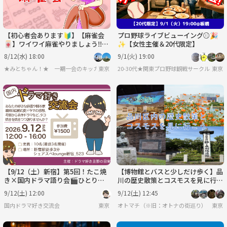
【初心者会あります🔰】【麻雀会
プロ野球ライブビューイング⚾️🎉
🀄️】ワイワイ麻雀やりましょう‼️in
✨【女性主催＆20代限定】
駒込(夜)
8/12(水) 18:00
9/1(火) 19:00
★みとちゃん！★ 一期一会のキッカケを大切に
東京
20-30代★関東プロ野球観戦サークル♪
東京
【9/12（土）新宿】第5回！たこ焼
【博物館とバスと少しだけ歩く】品
き×国内ドラマ語り会🎬ひとり参
川の歴史散策とコスモスを見に行こ
加大歓迎！
う（説明・解説有り）
9/12(土) 12:00
9/12(土) 12:45
国内ドラマ好き交流会
東京
オトマチ（※旧：オトナの街巡り）【年齢限
東京