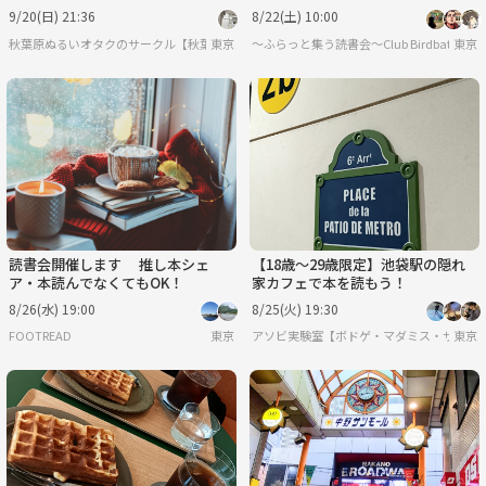
9/20(日) 21:36
8/22(土) 10:00
秋葉原ぬるいオタクのサークル【秋葉原ぬるオタオフ会】
東京
〜ふらっと集う読書会〜Club Birdbath
東京
読書会開催します 推し本シェ
【18歳〜29歳限定】池袋駅の隠れ
ア・本読んでなくてもOK！
家カフェで本を読もう！
8/26(水) 19:00
8/25(火) 19:30
FOOTREAD
東京
アソビ実験室【ボドゲ・マダミス・サバゲ
東京