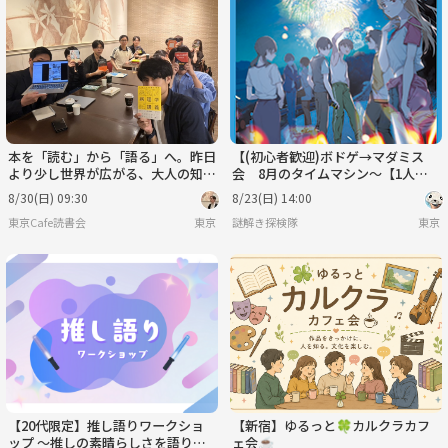
本を「読む」から「語る」へ。昨日
【(初心者歓迎)ボドゲ→マダミス
より少し世界が広がる、大人の知的
会 8月のタイムマシン～【1人参
サードプレイス：東京Cafe読書会
加歓迎】
8/30(日) 09:30
8/23(日) 14:00
東京Cafe読書会
東京
謎解き探検隊
東京
【20代限定】推し語りワークショ
【新宿】ゆるっと🍀カルクラカフ
ップ ～推しの素晴らしさを語りた
ェ会☕️