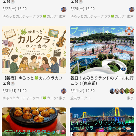
ェ会☕️
ェ会☕️
8/22(土) 16:00
8/29(土) 16:00
ゆるっとカルチャークラブ🍀カルクラ🍀
東京
ゆるっとカルチャークラブ🍀カルクラ🍀
東京
【新宿】ゆるっと🍀カルクラカフ
祝日！よみうりランドのプールに行
ェ会☕️
こう！(東京都)
8/31(月) 21:00
8/11(火) 12:30
ゆるっとカルチャークラブ🍀カルクラ🍀
東京
旅友サークル
東京