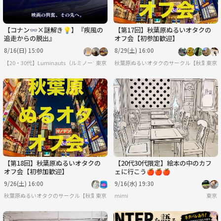
【コナン👓×謎解き💡】『疾風の
【第17回】秋葉原ぬるいオタクの
追走からの脱出』
オフ会【初参加歓迎】
8/16(日) 15:00
8/29(土) 16:00
【20・30代】Luminauts（ルミノーツ）︎✨
東京
秋葉原ぬるいオタクのサークル【秋葉原ぬ
東京
【第18回】秋葉原ぬるいオタクの
【20代30代限定】絵本の中のカフ
オフ会【初参加歓迎】
ェに行こう🍎🍎🍎
9/26(土) 16:00
9/16(水) 19:30
秋葉原ぬるいオタクのサークル【秋葉原ぬるオタオフ会】
東京
mimi
東京