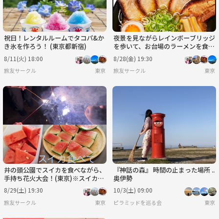
祝日！レンタルルームでタコパ&か
夜景を見ながらレインボーブリッジ
き氷を作ろう！ (東京都新宿)
を歩いて、お台場のラーメンを食べ
よう！(東京都)
8/11(火) 18:00
8/28(金) 19:30
旅友サークル
東京
旅友サークル
東京
井の頭公園でスイカを食べながら、
『神話の森』 時間の止まった場所 ..
手持ち花火大会！(東京)※スイカ食
奥伊勢
べれない人は別の物を用意！
8/29(土) 19:30
10/3(土) 09:00
旅友サークル
東京
ピラミッドを巡る会
東京