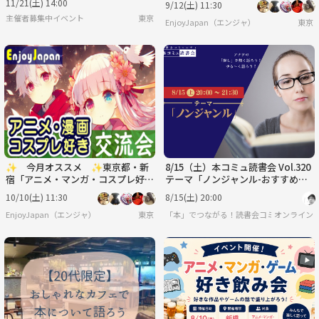
11/21(土) 14:00
9/12(土) 11:30
主催者募集中イベント
東京
EnjoyJapan（エンジャ）
東京
✨ 今月オススメ ✨東京都・新
8/15（土）本コミュ読書会 Vol.320
宿「アニメ・マンガ・コスプレ好
テーマ「ノンジャンル-おすすめの
き」交流会
本を語る会」
10/10(土) 11:30
8/15(土) 20:00
EnjoyJapan（エンジャ）
東京
「本」でつながる！読書会コミュニティ「
オンライン