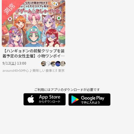
【ハンギョドンの前髪クリップを装
着予定の女性主催】小物ワンポイン
トで楽しむプチコスプレ×ボードゲ
9/12(土) 13:00
ーム✨
around40•50中心♪美味しい食事と楽しい会話♪＋40代50代で思うこと
東京
ご利用にはアプリのダウンロードが必要です