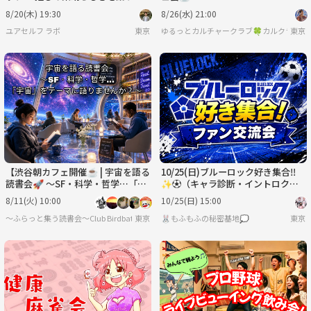
いのに『やばい!』しかでてこない
8/20(木) 19:30
8/26(水) 21:00
あなたへ～
ユアセルフ ラボ
東京
ゆるっとカルチャークラブ🍀カルクラ🍀
東京
【渋谷朝カフェ開催☕️ | 宇宙を語る
10/25(日)ブルーロック好き集合‼️
読書会🚀 〜SF・科学・哲学…「宇
✨️⚽️（キャラ診断・イントロクイ
宙」をテーマに語りませんか？〜】
ズ・推し語り）
8/11(火) 10:00
10/25(日) 15:00
〜ふらっと集う読書会〜Club Birdbath
東京
🐰もふもふの秘密基地💭
東京