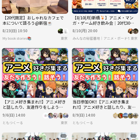
【20代限定】おしゃれなカフェで
【8/10(月)新橋🍹】アニメ・マン
本について語ろう@新宿☕️
ガ・ゲーム好き飲み会｜20代30代
中心✨
8/23(日) 10:50
8/10(月) 20:00
My book stories📚
東京
みんなの秘密基地｜アニメ・ボードゲーム
東京
【アニメ好き集まれ‼️】アニメ好き
当日参加OK‼️【アニメ好き集ま
と話したり、友達作りをしよう
れ‼️】アニメ好きと話したり、友達
✨️【🔰新規大歓迎】【20代30代】
作りをしよう✨️【🔰新規大歓迎】
9/6(日) 14:00
8/9(日) 14:00
【20代30代】
ともつくーる
東京
ともつくーる
東京