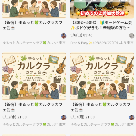
【新宿】ゆるっと🍀カルクラカフ
【30代〜50代】 🔰ボードゲーム会
ェ会☕️
✨ボドゲ好きも！未経験の方も！
難しいルールは一切なし🙆‍♀️
9/6(日) 09:45
ゆるっとカルチャークラブ🍀カルクラ🍀
東京
Free & Easy✨40代50代で◯◯しようの会
東京
【新宿】ゆるっと🍀カルクラカフ
【新宿】ゆるっと🍀カルクラカフ
ェ会☕️
ェ会☕️
8/12(水) 21:00
8/17(月) 21:00
ゆるっとカルチャークラブ🍀カルクラ🍀
東京
ゆるっとカルチャークラブ🍀カルクラ🍀
東京