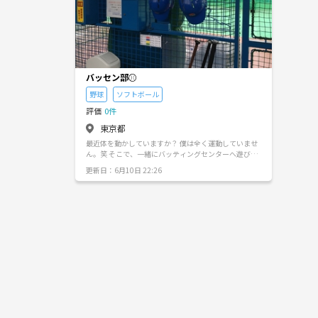
バッセン部⚾️
野球
ソフトボール
評価
0件
東京都
最近体を動かしていますか？ 僕は全く運動していませ
ん。笑 そこで、一緒にバッティングセンターへ遊びに
行きましょう！⚾️ その後行ける方でご飯やカフェへ行
更新日：6月10日 22:26
き仲良くなりましょ〜！！ バッティングセンターで遊
ぶことを通して、運動不足の解消（してる気分）や友
達も作れたらと思っています！！ 【活動拠点】 ・東京
都内（主に23区内になると思います） 【注意】 ・営
業、宗教、マルチ等々の勧誘は一切禁止です🙅‍♂️ そう
いった行為があった場合、出禁とさせていただきま
す。 またそういった行為が見受けられた場合は管理
人までご連絡ください！ 【こんな人にオススメ】 ・最
近全く運動できてない人 ・バッティングセンターへ行
ってみたい人 ・久々にバットを振りたくなった人 ・友
達を作りたい人 もちろん野球・ソフトボール・バッセ
ン初心者🔰大歓迎です🙋‍♂️ 管理人の僕は、小5〜高3ま
で野球をしていた（下手でしたが笑）ので多少教える
こともできるので、野球のことが分からなくても大丈