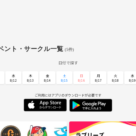
ベント・サークル一覧
(5件)
日付で探す
水
木
金
土
日
月
火
水
8/12
8/13
8/14
8/15
8/16
8/17
8/18
8/19
日
月
火
水
木
金
土
8/30
8/31
9/1
9/2
9/3
9/4
9/5
ご利用にはアプリのダウンロードが必要です