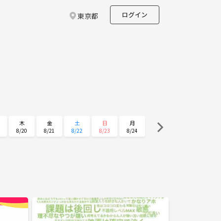
ログイン
東京都
木
金
土
日
月
8/20
8/21
8/22
8/23
8/24