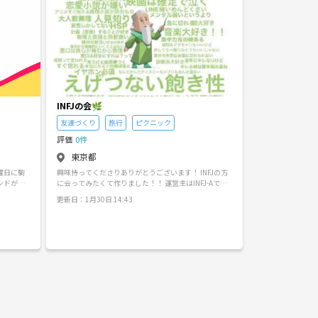
INFJの会🌿
友達づくり
旅行
ピクニック
評価
0件
東京都
曜日に駒
興味持ってくださりありがとうございます！ INFJの方
ンドが取
に会ってみたくて作りました！！ 運営主はINFJ-Aです
、男性1名
（好奇心旺盛タイプ） おねがい ✎＿＿＿＿＿＿＿
更新日：1月30日 14:43
関係なく楽
＿＿＿＿＿＿＿ ・当サークルのイベントは基本少人数
は初回は
制です ・運営主がタバコNGのため、喫煙者さんには窮
。9月と1
屈な思いをさせてしまうかもしれません。ご理解くだ
〜12時3
さい。 ・勧誘、出会い目的の方お断り やってみた
いこと ✎＿＿＿＿＿＿＿＿＿＿＿＿＿＿ ・旅好き会
（国内海外行きたいところに行ってます） ・カフェで
まったり ・ひなたぼっこ（ピクニックとか） ・季節感
じながらお散歩（桜、海、紅葉など） ・体動かす（ソ
フトボールと水泳やってました！※30代前半のため体
力は有限（笑）） ・期間限定のイベントに行く ・ジブ
リ好き会 ・ドラえもんミュージアム行く 語りましょ