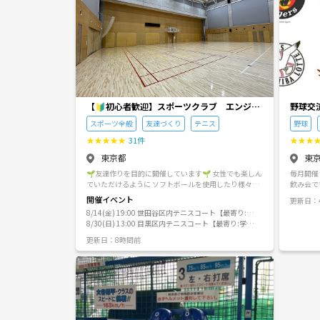
【🔰初心者歓迎】スポーツクラブ エンジョ
野球交
イアブル
スポーツ全般
友達づくり
テニス
野球
★
★
★
★
★
31件
★
★
★
東京都
東
🌱友達作りを目的に開催しています🌱 女性でも楽しん
毎月開催
でいただけるように ソフトボールを使用したり様々な
飲み会で
種目を企画しています☺️ 🌱イベント内容🌱 バスケッ
会議を行
開催イベント
更新日：4
トボール•ドッヂボール•バレーボール•大縄•借り物競走
WBCの観戦も予
8/14(金) 19:00 世田谷区内テニスコート【最寄り:三
•ポートボールなど ※日によって種目を変更しています
頂ければ
軒茶屋駅】※参加者のみお伝えします！
8/30(日) 13:00 目黒区内テニスコート【最寄り:学芸
✨ 🌱持ち物🌱 •室内シューズ （もしない場合なるべく
大学駅】※参加者のみお伝えします！
綺麗で底は拭き取って持ちください🙇‍♂️） \\こんな方に
更新日：8時間前
オススメ🎵// 🔸運動が好きな方 🔸友達が欲しい 🔸引
越しや就職、転職で上京したばかり 🔸共通の趣味の人
と繋がりたい 🔸趣味を広げたい 🔰参加される方のほ
とんどが 20〜30代で1人で参加される方が比較的多め
です✨ ⭐️一緒に運営•企画をお手伝いしてくれる方も
大歓迎です‼️ 少しでも興味がありましたら是非イベン
トページをご覧下さい📝