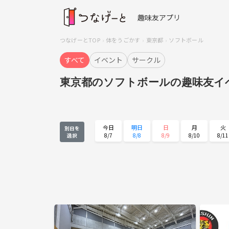
趣味友アプリ
つなげーとTOP
体をうごかす
東京都
ソフトボール
すべて
イベント
サークル
東京都のソフトボールの趣味友イ
今日
明日
日
月
火
別日を
8/7
8/8
8/9
8/10
8/11
選択
火
水
木
金
土
8/25
8/26
8/27
8/28
8/29