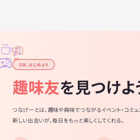
夫です！！ ぜひ、楽しく身体を動かしましょう！👍
♫
✧
✦
✦
♪
✧
さあ、はじめよう
趣味友
を見つけよ
つなげーとは、趣味や興味でつながるイベント・コミュ
新しい出会いが、毎日をもっと楽しくしてくれる。