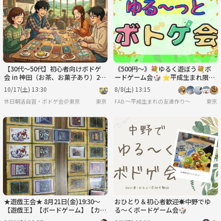
【30代〜50代】初心者向けボドゲ
《500円〜》💐ゆるく遊ぼう💐ボ
会 in 神田（お茶、お菓子あり）2.5
ードゲーム会🎲 ⭐︎平成生まれ限定
時間 午後の部☕🎲
⭐︎
10/17(土) 13:30
8/8(土) 13:15
休日朝活自習・ボドゲ会＠東京
東京
FAB 〜平成生まれの友達作り〜
東京
★遊戯王会★ 8月21日(金)19:30〜
おひとり＆初心者歓迎☀️中野でゆ
【遊戯王】【ボードゲーム】【カー
る〜くボードゲーム会🎲
ドゲーム】【オフ会】