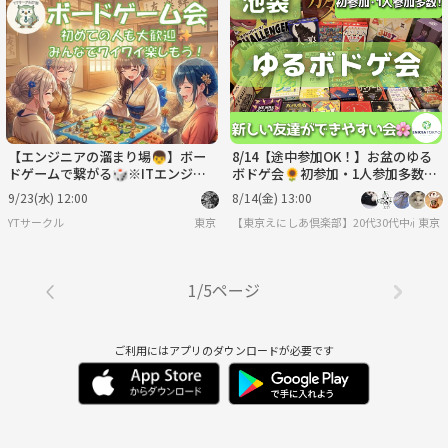
【エンジニアの溜まり場👦】ボー
8/14【途中参加OK！】お盆のゆる
ドゲームで繋がる🎲※ITエンジニ
ボドゲ会🌻初参加・1人参加多数✨
アを目指している方も参加OK💻
夏の交流イベント♫
9/23(水) 12:00
8/14(金) 13:00
YTサークル
東京
【東京えにしあ倶楽部】20代30代中心！社
東京
1/5ページ
ご利用にはアプリのダウンロードが必要です