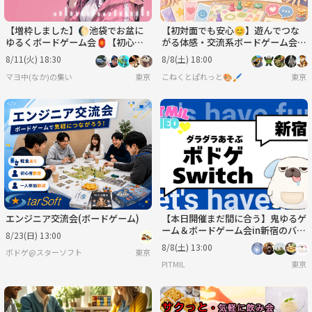
【増枠しました】🌔池袋でお盆に
【初対面でも安心😊】遊んでつな
ゆるくボードゲーム会🏮【初心者
がる体感・交流系ボードゲーム会
大歓迎🔰】
✨
8/11(火) 18:30
8/8(土) 18:00
マヨ中(なか)の集い
東京
こねくとぱれっと🎨🖌️
東京
エンジニア交流会(ボードゲーム)
【本日開催まだ間に合う】鬼ゆるゲ
ーム＆ボードゲーム会in新宿のバー
8/23(日) 13:00
⭐友だち作りのゆったり集まり
8/8(土) 13:00
ボドゲ@スターソフト
東京
PITMIL
東京