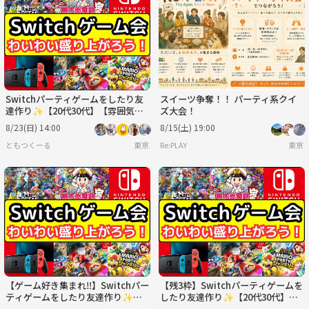
火
水
木
金
土
日
9/1
9/2
9/3
9/4
9/5
9/6
Switchパーティゲームをしたり友
スイーツ争奪！！ パーティ系クイ
達作り✨️【20代30代】【雰囲気重
ズ大会！
視‼️】
8/23(日) 14:00
8/15(土) 19:00
ともつくーる
東京
Re:PLAY
東京
【ゲーム好き集まれ‼️】Switchパー
【残3枠】Switchパーティゲームを
ティゲームをしたり友達作り✨️【2
したり友達作り✨️【20代30代】
0代30代】【雰囲気重視‼️】
【雰囲気重視‼️】