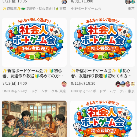
8/21(金) 19:35
8/9(日) 13:00
✨遊戯王✨🐲復帰勢・初心者向け🐢
東京
中野ボードゲーム会
東京
✨新宿ボードゲーム会✨ 🔰初心
✨新宿ボードゲーム会✨ 🔰初心
者、友達作り歓迎🔰初めての方も
者、友達作り歓迎🔰初めての方も
歓迎🥳
歓迎🥳
9/13(日) 14:00
8/11(火) 18:30
UNIX ゆる〜いボードゲームサークル
東京
UNIX ゆる〜いボードゲームサークル
東京