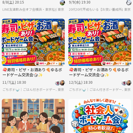
8/8(土) 20:15
9/9(水) 19:30
人中心
LINE友達飲み会オフ会横浜・東京社会人サークル
東京
20代30代平成もいる【お笑い養成所出身】
東京
🍣寿司・ピザ・お酒あり🍕ゆるボ
🍣寿司・ピザ・お酒あり🍕ゆるボ
ードゲーム交流会🎲✨
ードゲーム交流会🎲✨
11/7(土) 18:30
12/5(土) 18:30
ごちボド🍚｜ごはん付きボードゲーム会🎲
東京
ごちボド🍚｜ごはん付きボードゲーム会🎲
東京