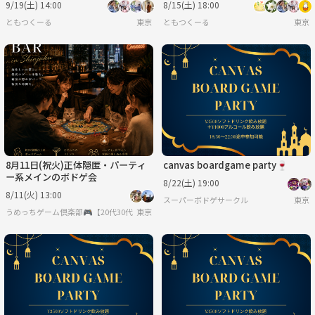
9/19(土) 14:00
8/15(土) 18:00
ともつくーる
東京
ともつくーる
東京
8月11日(祝火)正体隠匿・パーティ
canvas boardgame party🍷
ー系メインのボドゲ会
8/22(土) 19:00
8/11(火) 13:00
スーパーボドゲサークル
東京
うめっちゲーム倶楽部🎮【20代30代限定】
東京