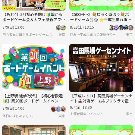
【あと4】8月初心者向け🔰繋がる
《500円〜》💐ゆるく遊ぼう💐ボ
ボードゲーム会＆カフェ懇親アフタ
ードゲーム会🎲 ⭐︎平成生まれ限定
ー付き✨
⭐︎
8/9(日) 13:00
8/29(土) 13:15
初心者向け繋がるボードゲーム会
東京
FAB 〜平成生まれの友達作り〜
東京
【上野駅 徒歩2分‼️】【初心者歓迎
【平成レトロ】高田馬場ゲーセンナ
🔰】第20回ボードゲームイベント
イト🕹対戦ゲーム&プリクラで童心
🎲
回帰
9/4(金) 18:30
8/9(日) 14:00
主催者募集中イベント
東京
休日にはじめまして、
東京