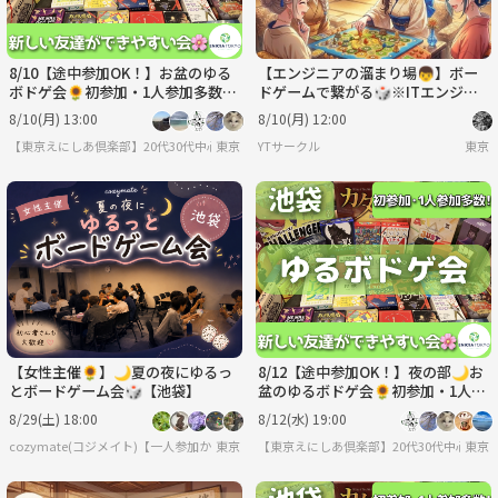
8/10【途中参加OK！】お盆のゆる
【エンジニアの溜まり場👦】ボー
ボドゲ会🌻初参加・1人参加多数✨
ドゲームで繋がる🎲※ITエンジニ
夏の交流イベント♫
アを目指している方も参加OK💻
8/10(月) 13:00
8/10(月) 12:00
【東京えにしあ倶楽部】20代30代中心！社会人のための“もうひとつの居場所”
東京
YTサークル
東京
【女性主催🌻】🌙夏の夜にゆるっ
8/12【途中参加OK！】夜の部🌙お
とボードゲーム会🎲【池袋】
盆のゆるボドゲ会🌻初参加・1人参
加多数✨夏の交流イベント♫
8/29(土) 18:00
8/12(水) 19:00
cozymate(コジメイト)【一人参加から始まる、20〜30代の友達づくり🌈】
東京
【東京えにしあ倶楽部】20代30代中心！社
東京