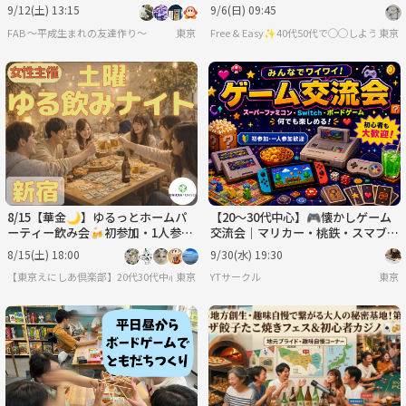
⭐︎
難しいルールは一切なし🙆‍♀️
9/12(土) 13:15
9/6(日) 09:45
FAB 〜平成生まれの友達作り〜
東京
Free & Easy✨40代50代で◯◯しようの会
東京
8/15【華金🌙】ゆるっとホームパ
【20〜30代中心】🎮懐かしゲーム
ーティー飲み会🍻初参加・1人参加
交流会｜マリカー・桃鉄・スマブラ
多数！
で盛り上がろう！
8/15(土) 18:00
9/30(水) 19:30
【東京えにしあ倶楽部】20代30代中心！社会人のための“もうひとつの居場所”
東京
YTサークル
東京