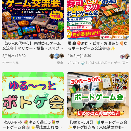
【20〜30代中心】🎮懐かしゲーム
現.❽🍣寿司・ピザ・お酒あり🍕ゆ
交流会｜マリカー・桃鉄・スマブラ
るボードゲーム交流会🎲✨
で盛り上がろう！
8/19(水) 19:30
10/3(土) 18:30
YTサークル
東京
ごちボド🍚｜ごはん付きボードゲーム会🎲
東京
《500円〜》💐ゆるく遊ぼう💐ボ
【30代〜50代】 🔰ボードゲーム会
ードゲーム会🎲 ⭐︎平成生まれ限定
✨ボドゲ好きも！未経験の方も！