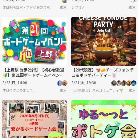
🎀
休日朝活自習・ボドゲ会＠東京
東京
シブミナ
東京
【上野駅 徒歩2分‼️】【初心者歓迎
【20代限定】🫕🧀チーズフォンデ
🔰】第21回ボードゲームイベント
ュ＆ボドゲパーティー🃏
🎲
8/23(日) 14:00
8/21(金) 19:30
休日にはじめまして、
東京
【20代限定】東京コミュニティ🌱
東京