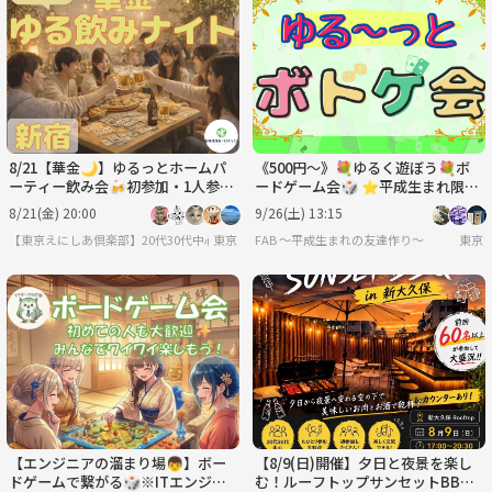
8/21【華金🌙】ゆるっとホームパ
《500円〜》💐ゆるく遊ぼう💐ボ
ーティー飲み会🍻初参加・1人参加
ードゲーム会🎲 ⭐︎平成生まれ限定
多数！
⭐︎
8/21(金) 20:00
9/26(土) 13:15
【東京えにしあ倶楽部】20代30代中心！社会人のための“もうひとつの居場所”
東京
FAB 〜平成生まれの友達作り〜
東京
【エンジニアの溜まり場👦】ボー
【8/9(日)開催】夕日と夜景を楽し
ドゲームで繋がる🎲※ITエンジニ
む！ルーフトップサンセットBBQ