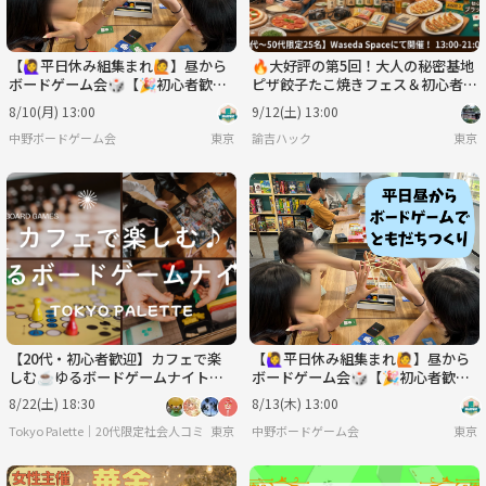
【🙋‍♀️平日休み組集まれ🙋】昼から
🔥大好評の第5回！大人の秘密基地
ボードゲーム会🎲【🎉初心者歓迎
ピザ餃子たこ焼きフェス＆初心者カ
🎉】
ジノ🃏地方創生！地元・趣味自慢
8/10(月) 13:00
9/12(土) 13:00
で繋がる社交場
中野ボードゲーム会
東京
諭吉ハック
東京
【20代・初心者歓迎】カフェで楽
【🙋‍♀️平日休み組集まれ🙋】昼から
しむ☕️ゆるボードゲームナイト🎲
ボードゲーム会🎲【🎉初心者歓迎
✨
🎉】
8/22(土) 18:30
8/13(木) 13:00
Tokyo Palette｜20代限定社会人コミュニティ🌈
東京
中野ボードゲーム会
東京