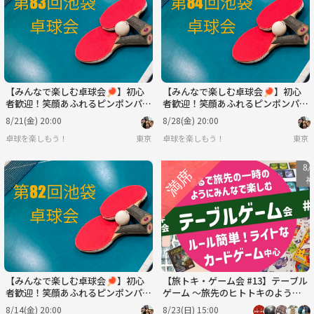
【みんなで楽しむ卓球会🏓】初心
【みんなで楽しむ卓球会🏓】初心
者歓迎！笑顔あふれるピンポンパー
者歓迎！笑顔あふれるピンポンパー
ティー
ティー
8/21(金) 20:00
8/28(金) 20:00
卓球を楽しもう！
東京
卓球を楽しもう！
東京
【みんなで楽しむ卓球会🏓】初心
【旅トキ・ゲーム会 #13】テーブル
者歓迎！笑顔あふれるピンポンパー
ゲーム 〜旅先のヒトトキのように
ティー
みんなでまったりカードゲーム・ボ
8/14(金) 20:00
8/23(日) 15:00