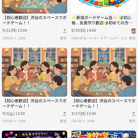
【初心者歓迎】渋谷のスペースでボ
✨新宿ボードゲーム会✨ 🔰初心
ードゲーム！！
者、友達作り歓迎🔰初めての方も
歓迎🥳
9/21(月) 13:00
8/30(日) 14:00
CROSS × JOIN
東京
UNIX ゆる〜いボードゲームサークル
東京
【初心者歓迎】渋谷のスペースでボ
【初心者歓迎】渋谷のスペースでボ
ードゲーム！！
ードゲーム！！
9/5(土) 13:00
9/27(日) 13:00
CROSS × JOIN
東京
CROSS × JOIN
東京