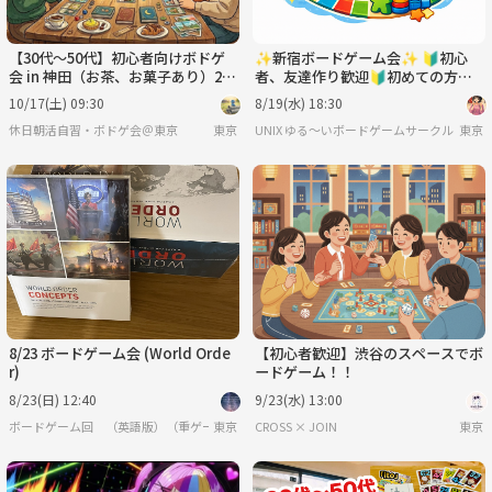
【30代〜50代】初心者向けボドゲ
✨新宿ボードゲーム会✨ 🔰初心
会 in 神田（お茶、お菓子あり）2.5
者、友達作り歓迎🔰初めての方も
時間 午前の部☕🎲
歓迎🥳
10/17(土) 09:30
8/19(水) 18:30
休日朝活自習・ボドゲ会＠東京
東京
UNIX ゆる〜いボードゲームサークル
東京
8/23 ボードゲーム会 (World Orde
【初心者歓迎】渋谷のスペースでボ
r)
ードゲーム！！
8/23(日) 12:40
9/23(水) 13:00
ボードゲーム回 （英語版）（重ゲー）
東京
CROSS × JOIN
東京