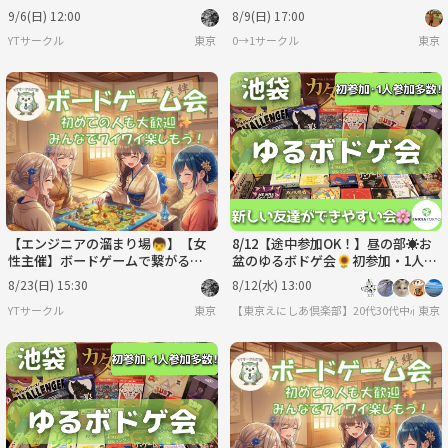
アを目指している方も参加OK💻
パーティー🌅🍻
9/6(日) 12:00
8/9(日) 17:00
YTサークル
東京
0→1サークル
東京
【エンジニアの溜まり場👦】【女
8/12【途中参加OK！】昼の部☀️お
性主催】ボードゲームで繋がる🎲
盆のゆるボドゲ会🌻初参加・1人参
※ITエンジニアを目指している方も
加多数✨夏の交流イベント♫
8/23(日) 15:30
8/12(水) 13:00
参加OK💻
YTサークル
東京
【東京えにしあ倶楽部】20代30代中心！社
東京