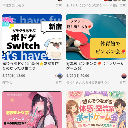
ドゲ〜
卓球を楽しもう！
東京
トリトリ：30-40代の旅ゲート ＜旅行・
東京
鬼ゆるボドゲ会in新宿⭐友だち作
9/21夜 ピンポン会🏓（※ラリー＆
りのゆったり集まり
ゲーム会）
8/15(土) 13:00
9/21(月) 20:00
PITMIL
東京
長く付き合える仲間を作ろう！
東京