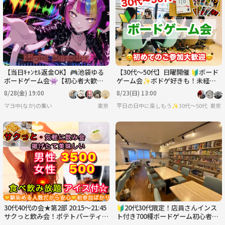
【当日ｷｬﾝｾﾙ返金OK】🎮池袋ゆる
【30代〜50代】日曜開催 🔰ボード
ボードゲーム会👾【初心者大歓迎
ゲーム会✨ボドゲ好きも！未経験
🔰】
の方も！難しいルールなし🙆‍♀️
8/28(金) 19:00
8/23(日) 13:00
マヨ中(なか)の集い
東京
平日の日中に楽しもう✨30代〜50代（た
東京
30代40代の会★第2部 20:15～21:45
🔰20代30代限定！店員さんインス
サクっと飲み会！ポテトパーティ
ト付き700種ボードゲーム初心者歓
ー・アイス付き！食べ飲み放題社会
迎体験会✨