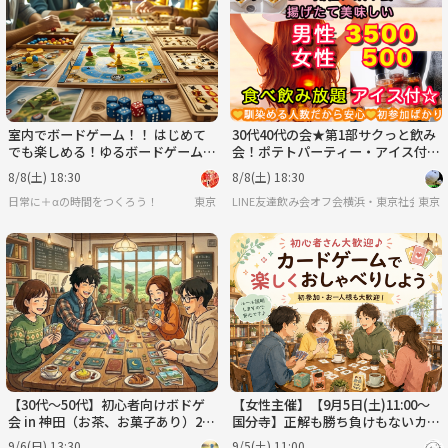
室内でボードゲーム！！ はじめて
30代40代の会★第1部サクっと飲み
でも楽しめる！ゆるボードゲーム会
会！ポテトパーティー・アイス付！
💰【お菓子・ソフトドリンク付
食べ飲み放題社会人中心
8/8(土) 18:30
8/8(土) 18:30
き】
日常に＋αの時間をつくろう！
東京
LINE友達飲み会オフ会横浜・東京社会人サ
東京
【30代〜50代】初心者向けボドゲ
【女性主催】【9月5日(土)11:00～
会 in 神田（お茶、お菓子あり）2.5
国分寺】正解も勝ち負けもないカー
時間☕🎲
ドゲームで楽しくおしゃべりしよう
9/6(日) 13:30
9/5(土) 11:00