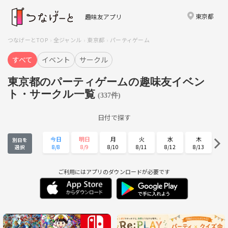
東京都
趣味友アプリ
つなげーとTOP
全ジャンル
東京都
パーティゲーム
すべて
イベント
サークル
東京都のパーティゲームの趣味友イベン
ト・サークル一覧
(337件)
日付で探す
今日
明日
月
火
水
木
別日を
8/8
8/9
8/10
8/11
8/12
8/13
選択
金
土
日
月
火
水
8/14
8/15
8/16
8/17
8/18
8/19
ご利用にはアプリのダウンロードが必要です
木
金
土
日
月
火
8/20
8/21
8/22
8/23
8/24
8/25
水
木
金
土
日
月
8/26
8/27
8/28
8/29
8/30
8/31