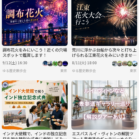
調布花火をみにいこう！近くの穴場
荒川に浮かぶ台船から次々と打ち上
スポットで鑑賞します！
げられる江東花火をみにいきません
か？
9/12(土) 16:30
8/11(火) 18:00
ゆる歴史散歩会
東京
ゆる歴史散歩会
東京
インド大使館で、インドの独立記念
エスパス ルイ・ヴィトンの解説ツ
日を祝う特別な式典に参加してみま
アー＆表参道のギャラリーめぐり