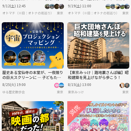
う（説明・解説有り）
説明有）
9/12(土) 12:45
9/19(土) 11:00
オトマチ（※旧：オトナの街巡り）【年齢限定なし、30・40代が多く、50代も可】【歴
東京
オトマチ（※旧：オトナの街巡り）【年齢限
東京
歴史ある宝仙寺の本堂が、一夜限り
【東京みっけ｜路地裏さんぽ編】昭
の巨大スクリーンに ― 子どもたち
和建築を見上げながら歩こう！
が創るプロジェクションマッピング
8/25(火) 19:00
8/15(土) 13:00
ゆる歴史散歩会
東京
東京みっけ
東京