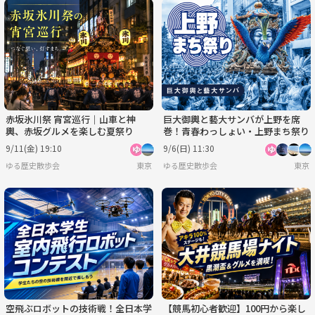
赤坂氷川祭 宵宮巡行｜山車と神
巨大御輿と藝大サンバが上野を席
輿、赤坂グルメを楽しむ夏祭り
巻！青春わっしょい・上野まち祭り
9/11(金) 19:10
9/6(日) 11:30
ゆる歴史散歩会
東京
ゆる歴史散歩会
東京
空飛ぶロボットの技術戦！全日本学
【競馬初心者歓迎】100円から楽し