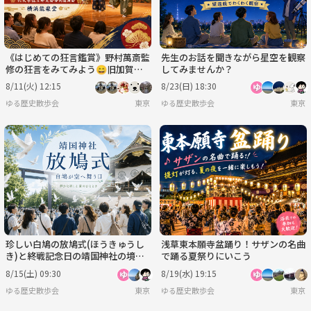
《はじめての狂言鑑賞》野村萬斎監
先生のお話を聞きながら星空を観察
修の狂言をみてみよう😄旧加賀藩
してみませんか？
主前田家の能舞台♪
8/11(火) 12:15
8/23(日) 18:30
ゆる歴史散歩会
東京
ゆる歴史散歩会
東京
珍しい白鳩の放鳩式(ほうきゅうし
浅草東本願寺盆踊り！サザンの名曲
き)と終戦記念日の靖国神社の境内
で踊る夏祭りにいこう
散策をしよう！
8/15(土) 09:30
8/19(水) 19:15
ゆる歴史散歩会
東京
ゆる歴史散歩会
東京