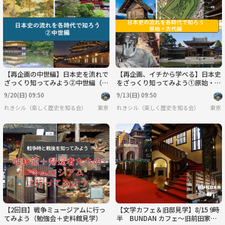
【再企画の中世編】日本史を流れで
【再企画、イチから学べる】日本史
ざっくり知ってみよう②中世編（勉
をざっくり知ってみよう①原始・古
強会）
代編（勉強会）
9/20(日) 09:50
9/13(日) 09:50
れきシル（楽しく歴史を知る会）
東京
れきシル（楽しく歴史を知る会）
東京
【2回目】戦争ミュージアムに行っ
【文学カフェ＆旧邸見学】8/15 9時
てみよう（勉強会＋史料館見学）
半 BUNDAN カフェ～旧前田家本