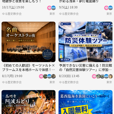
地散歩と夜景を楽しもう！
が彩る浅草・夢灯篭盆踊り
10/17(土) 19:00
9/5(土) 18:30
ゆる歴史散歩会
東京
ゆる歴史散歩会
東京
《初めての人歓迎》モーツァルト×
予測できない災害に備える！防災館
ブラームスを本格ホールで体感！名
の「自然災害体験ツアー」に参加し
曲オーケストラを聴いてみよう
よう
8/17(月) 19:00
8/23(日) 13:45
ゆる歴史散歩会
東京
ゆる歴史散歩会
東京