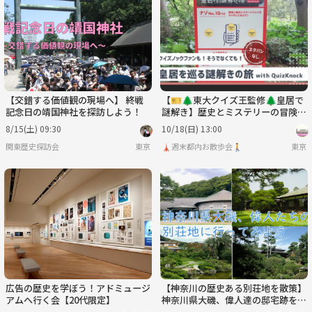
火
水
木
金
土
日
9/1
9/2
9/3
9/4
9/5
9/6
【交錯する価値観の現場へ】 終戦
【🎫🌲東大クイズ王監修🌲皇居で
記念日の靖国神社を探訪しよう！
謎解き】歴史とミステリーの冒険に
出かけよう！
8/15(土) 09:30
10/18(日) 13:00
関東歴史探訪会
東京
🗼週末都内お散歩会🚶
東京
広告の歴史を学ぼう！アドミュージ
【神奈川の歴史ある別荘地を散策】
アムへ行く会【20代限定】
神奈川県大磯、偉人達の邸宅跡を歩
こう（説明・解説有り）