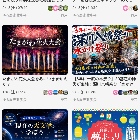
せんか？
（初心者歓迎）
8/15(土) 07:40
8/15(土) 14:30
ゆる歴史散歩会
東京
ゆる歴史散歩会
東京
たまがわ花火大会をみにいきません
【3年に一度の本祭り】50基超の神
か？
輿が集結！深川八幡祭り「水かけ祭
り」を見に行こう
10/3(土) 15:30
8/16(日) 13:00
ゆる歴史散歩会
東京
ゆる歴史散歩会
東京