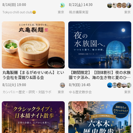
定）増枠
8/16(日) 10:00
8/22(土) 14:30
Tokyo chill out club😀
東京
視点構築実習
東京
丸亀製麺【まるがめせいめん】とい
【期間限定】【団体割引】夜の水族
う会社を深掘り&語る会
園で夕涼み、海の生き物と夏のひん
やり時間を楽しもう🐟✨
8/11(火) 19:00
8/9(日) 16:45
カンパニー歴史・研究・対話ラボ
東京
ゆる歴史散歩会
東京