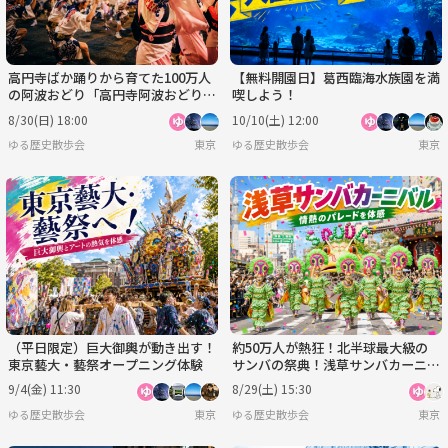
高円寺ばか踊りから育てた100万人
【無料開園日】葛西臨海水族園を満
の阿波おどり「高円寺阿波おどり」
喫しよう！
にいこう！
8/30(日) 18:00
10/10(土) 12:00
ゆる歴史散歩会
東京
ゆる歴史散歩会
東京
（平日限定）巨大御輿が動き出す！
約50万人が熱狂！北半球最大級の
東京藝大・藝祭オープニング体験
サンバの祭典！浅草サンバカーニバ
ルにいってみよう
9/4(金) 11:30
8/29(土) 15:30
ゆる歴史散歩会
東京
ゆる歴史散歩会
東京