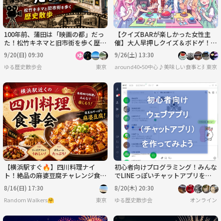
100年前、蒲田は「映画の都」だっ
【クイズBARが楽しかった女性主
た！松竹キネマと旧市街を歩く歴史
催】大人早押しクイズ＆ボドゲ！社
散歩と都内唯一の屋上観覧車
会文学歴史芸能イントロスポーツ科
9/20(日) 09:30
9/26(土) 13:30
学等多岐にわたり出題☆
ゆる歴史散歩会
東京
around40•50中心♪美味しい食事と楽し
東京
【横浜駅すぐ🔥】四川料理ナイ
初心者向けプログラミング！みんな
ト！絶品の麻婆豆腐チャレンジ食事
でLINEっぽいチャットアプリを作
会🍽️
ってみよう！（GAS・Python編）
8/16(日) 17:30
8/20(木) 20:30
Random Walkers🤗
東京
ゆる歴史散歩会
オンライン