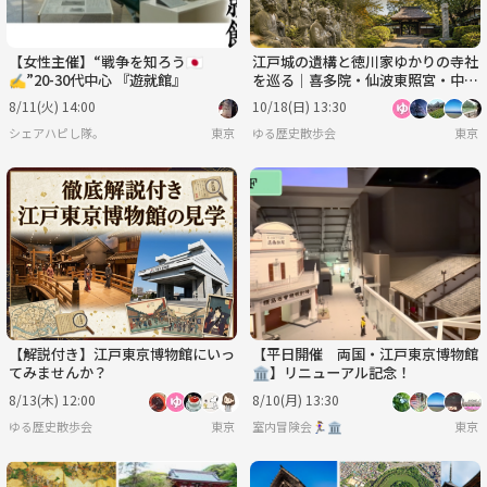
【女性主催】“戦争を知ろう🇯🇵
江戸城の遺構と徳川家ゆかりの寺社
✍️”20-30代中心 『遊就館』
を巡る｜喜多院・仙波東照宮・中院
の歴史散歩
8/11(火) 14:00
10/18(日) 13:30
シェアハピし隊。
東京
ゆる歴史散歩会
東京
【解説付き】江戸東京博物館にいっ
【平日開催 両国・江戸東京博物館
てみませんか？
🏛️】リニューアル記念！
8/13(木) 12:00
8/10(月) 13:30
ゆる歴史散歩会
東京
室内冒険会🏃‍♀️🏛
東京