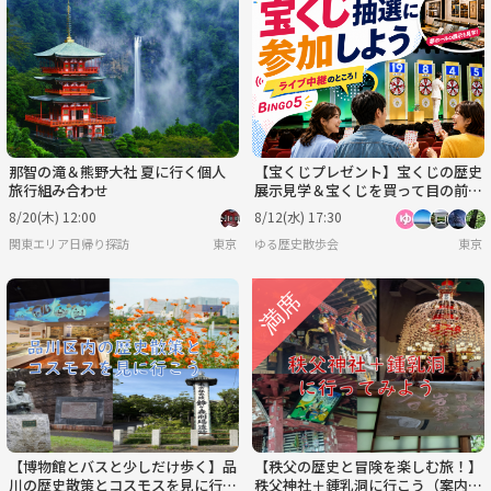
那智の滝＆熊野大社 夏に行く個人
【宝くじプレゼント】宝くじの歴史
旅行組み合わせ
展示見学＆宝くじを買って目の前で
抽せんを観覧しよう！
8/20(木) 12:00
8/12(水) 17:30
関東エリア日帰り探訪
東京
ゆる歴史散歩会
東京
【博物館とバスと少しだけ歩く】品
【秩父の歴史と冒険を楽しむ旅！】
川の歴史散策とコスモスを見に行こ
秩父神社＋鍾乳洞に行こう（案内＋