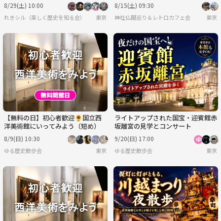
邸！【常連者参加費還元！】
8/29(土) 10:00
8/15(土) 09:30
れきシル（楽しく歴史を知る会）
東京
神社仏閣巡り＆レトロカフェ会
東京
【無料の日】初心者歓迎🌻国立西
ライトアップされた国宝・迎賓館赤
洋美術館にいってみよう（短め）
坂離宮の見学とコンサート
8/9(日) 10:30
9/20(日) 17:00
ゆる歴史散歩会
東京
ゆる歴史散歩会
東京