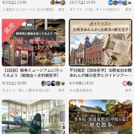
8/15(土) 12:00
10/17(土) 10:00
人見知りさんサークル【20代限定】
東京
オトマチ（※旧：オトナの街巡り）【年齢限
東京
【1回目】戦争ミュージアムに行っ
平日限定【団体見学】法務省旧本館
てみよう（勉強会＋史料館見学）
赤れんが棟の見学とガイドツアー
（希望者は農水省の食堂でランチ
8/22(土) 10:00
8/14(金) 14:10
会）
れきシル（楽しく歴史を知る会）
東京
ゆる歴史散歩会
東京