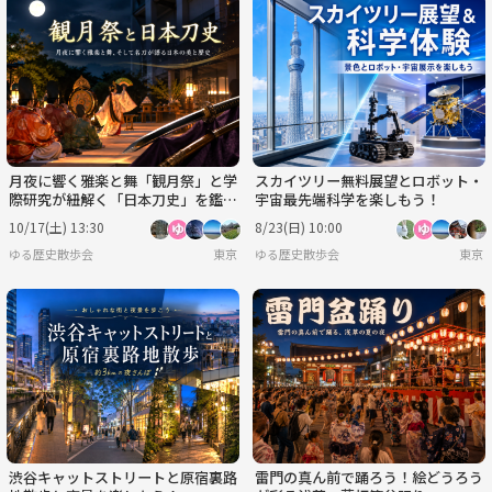
月夜に響く雅楽と舞「観月祭」と学
スカイツリー無料展望とロボット・
際研究が紐解く「日本刀史」を鑑賞
宇宙最先端科学を楽しもう！
しよう！
10/17(土) 13:30
8/23(日) 10:00
ゆる歴史散歩会
東京
ゆる歴史散歩会
東京
渋谷キャットストリートと原宿裏路
雷門の真ん前で踊ろう！絵どうろう