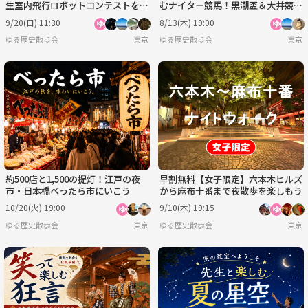
生室内飛行ロボットコンテストを観
むナイター競馬！黒潮盃＆大井競馬
戦しよう
場グルメを満喫
9/20(日) 11:30
8/13(木) 19:00
ゆる歴史散歩会
東京
ゆる歴史散歩会
東京
約500店と1,500の提灯！江戸の夜
早割無料【女子限定】六本木ヒルズ
市・日本橋べったら市にいこう
から麻布十番まで夜散歩を楽しもう
10/20(火) 19:00
9/10(木) 19:15
ゆる歴史散歩会
東京
ゆる歴史散歩会
東京