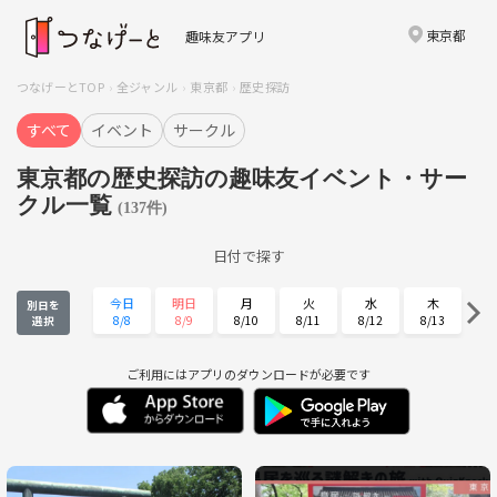
東京都
趣味友アプリ
つなげーとTOP
全ジャンル
東京都
歴史探訪
すべて
イベント
サークル
東京都の歴史探訪の趣味友イベント・サー
クル一覧
(137件)
日付で探す
今日
明日
月
火
水
木
別日を
8/8
8/9
8/10
8/11
8/12
8/13
選択
金
土
日
月
火
水
8/14
8/15
8/16
8/17
8/18
8/19
ご利用にはアプリのダウンロードが必要です
木
金
土
日
月
火
8/20
8/21
8/22
8/23
8/24
8/25
水
木
金
土
日
月
8/26
8/27
8/28
8/29
8/30
8/31