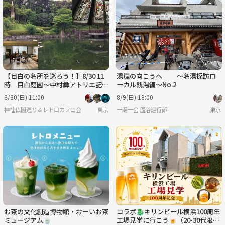
【目白の名所を巡ろう！】8/30 11
湯煙の向こうへ 〜名湯探訪ロ
時 目白庭園～中村彝アトリエ記念
ーカル銭湯編〜No.2
館～目白聖公会【常連参加費還元】
8/30(日) 11:00
8/9(日) 18:00
神社仏閣巡り＆レトロカフェ会
東京
一湯一会 温浴巡行部
東京
お茶の文化創造博物館・おーいお茶
コラボ🐉キリンビール横浜100周年
ミュージアム🍵
工場見学に行こう🍺（20-30代限