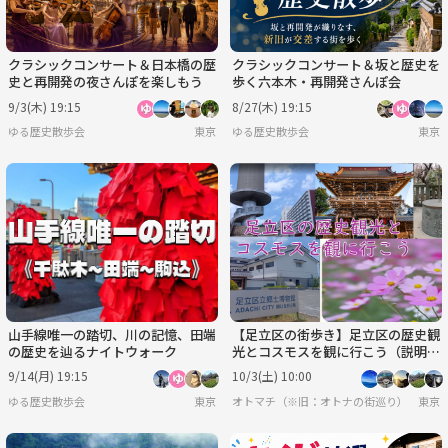
クラシックコンサート＆日本橋の歴
クラシックコンサート＆坂と歴史を
史と再開発の夜さんぽを楽しもう
歩く六本木・再開発さんぽ会
9/3(木) 19:15
8/27(木) 19:15
ゆる歴史散歩会
東京
ゆる歴史散歩会
東京
山手線唯一の踏切、川の記憶、田端
【足立区の街歩き】足立区の歴史観
の歴史を辿るナイトウォーク
光とコスモスを観に行こう（説明・
解説有り）
9/14(月) 19:15
10/3(土) 10:00
ゆる歴史散歩会
東京
オトマチ（※旧：オトナの街巡り）【年齢限
東京