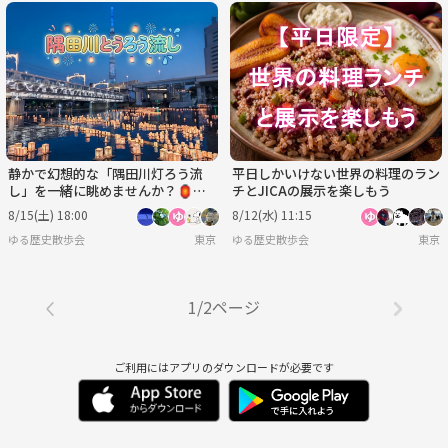
静かで幻想的な「隅田川灯ろう流
平日しかいけない世界の料理のラン
し」を一緒に眺めませんか？🏮🏮
チとJICAの展示を楽しもう
🌙
8/15(土) 18:00
8/12(水) 11:15
ゆる歴史散歩会
東京
ゆる歴史散歩会
東京
1/2ページ
ご利用にはアプリのダウンロードが必要です