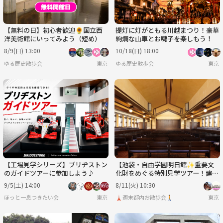
【無料の日】初心者歓迎🌻国立西
提灯に灯がともる川越まつり！豪華
洋美術館にいってみよう（短め）
絢爛な山車とお囃子を楽しもう！
8/9(日) 13:00
10/18(日) 18:00
ゆる歴史散歩会
東京
ゆる歴史散歩会
東京
【工場見学シリーズ】ブリヂストン
【池袋・自由学園明日館✨重要文
のガイドツアーに参加しよう♪
化財をめぐる特別見学ツアー！建築
好き歓迎／
9/5(土) 14:00
8/11(火) 10:30
ほっと一息つきたい会
東京
🗼週末都内お散歩会🚶
東京