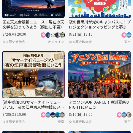
国立天文台最新ニュース｜現在の天
夜の目黒川が光のキャンバスに！プ
文学を知ってみよう（顔出し不要）
ロジェクションマッピングと夢まつ
りを楽しむショートイベント
8/24(月) 20:30
8/21(金) 19:15
ゆる歴史散歩会
オンライン
ゆる歴史散歩会
東京
(途中参加OK)サマーナイトミュー
アニソンBON DANCE！豊洲夏祭り
ジアム｜夜の江戸東京博物館にいこ
NIGHTにいこう
う【団体割引あり】
8/28(金) 19:00
8/16(日) 18:00
ゆる歴史散歩会
東京
ゆる歴史散歩会
東京