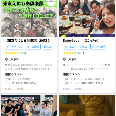
値上げをしてます。 ご了承下さいませ🙇
す。
してください。 ◆ゆる山★のグループ登
ントへの勧誘
「行きたい」「やってみたい」と思った
山とは・・・ ・10名を超える日もあり大
ことを、思いつきで実施することがあり
人数で行動することが多いです。 ・3-5人
ます。 O＆A Q：なぜ自然科学を土台にす
のグループを作り少人数で歩くことが多
るのか？ A：主催者の思想的な偏りで
いです。 ・30分から1時間経過するとグ
す。 私は科学を愛しています。 価値観は
ループのメンバーを入れ替えます。 ・こ
自由でも、事実は自由ではないと考えて
れを何度か繰り返し、いろいろな方とお
いるので、自然科学を土台にしていま
話しできるようにしています。 ・大人数
す。 哲学や価値観の問題に「絶対的な正
は苦手・・・という方でも少人数のグル
解」があるとは思っていません。 ただ、
ープで歩くので大丈夫だったという声も
少なくとも何が事実として分かっている
【東京えにしあ倶楽部】20代30代
EnjoyJapan（エンジャ）
多数いただいています。 ◆その他 ・事故
のかを無視したまま議論することには、
中心！社会人のための“もうひと
やトラブル等につきましては、すべて自
ボードゲーム
初心者歓迎
飲み会
カフェ会
交流会
初心者歓迎
あまり興味がありません。 「何を信じた
つの居場所”
己責任でのご参加をお願いいたします。
いか」を考える前に、まず「何が分かっ
★
★
★
★
★
345件
★
★
★
★
★
627件
個人間のトラブルは主催者は関与いたし
ているのか」を大切にしたい。 そのた
ませんので予めご了承ください。 ◆禁止
め、自然科学を一つの共通基盤として扱
東京都
東京都
事項 以下に該当する方は、今後のイベン
っています。 Q：つなげーとは、もとも
◆東京えにしあ倶楽部について ・社会人
◆◇━━━━━━━━━━━━━◇◆ ◆
ト参加をお断りし、サークルから退会し
と出会いや交流を目的とした側面の強い
になってから友達を作る機会が減った ・
EnjoyJapanとは ◆◇━━━━━
ていただく場合があります。サークルの
サービスだと思うが、Agora Caféは個人
新しい趣味や楽しみを見つけたい ・上京
━━━━━━━━◇◆ 「 運命は偶然から
雰囲気を大切にしておりますので、ご理
情報の交換禁止など、人間関係に対する
開催イベント
開催イベント
して新しいつながりがほしい ・休日をも
」をコンセプト として、「 楽しいを自ら
解のほどお願いいたします。 ・社会人と
ルールが厳しすぎないか？ A：主催者
8/9(日) 13:00 渋谷駅
8/8(土) 11:30 【 花のある棲家 】
っと充実させたい ・気軽に遊べる仲間が
創っていく 」を活動テーマにしている、
してふさわしくない身なり・風貌・言動
は、人間が好きではありません。人間関
8/10(月) 13:00 池袋駅周辺
8/8(土) 18:30 【集合場所】東京メトロ
いたらいいな そんな人たちが集まる、 あ
18歳の方からご参加頂ける社会人サーク
の方 ・サークルまたは個人の活動への勧
係もあまり好きではありません。 ...とい
銀座線「浅草駅５番出口」より「浅草
たたかくて、ちょっと帰ってきたくなる
ルです。 👉イベント運営を主体としたサ
誘を行う方 ・宗教・ネットワークビジネ
更新日：1時間前
更新日：1時間前
うと誤解されそうですが、「仲良くなる
水上バス乗船場B1広場」公衆トイレ前
居場所を目指したコミュニティです。 イ
ークルなので、イベント作りにご興味の
ス・他サークル等への勧誘を目的とされ
こと」や「コミュニティ化」が前提にな
ベントを通じて顔見知りが増え、気づけ
ある方は気軽にお声がけください♪😊 ▼
る方 ・主催者の指示に従わず、運営にご
る空間に、少し息苦しさを感じていま
ば「また来たいな」と思える。 そんな地
エンジョイジャパンのイベント一覧▼ htt
協力いただけない方 ・他の参加者から苦
す。 Agora Caféでは、誰と仲が良いか、
元みたいな安心感を、みんなで少しずつ
ps://tunagate.com/circle/76505/event
情が多い方 ・参加申し込み後のキャンセ
どんな肩書きか、どんな立場かよりも、
作っています。 まずは気軽に一度、遊び
s/ ▍ご挨拶✨ 皆さん、はじめまして！こ
ルが多い方 ・その他、主催者がサークル
「今ここで何を考えるか」を大切にした
に来てみてください😊 ⭐️ 複数回参加す
んにちわ♪ 当企画をご覧頂きまして誠に
メンバーとしてふさわしくないと判断し
いと考えています。 そのため、個人情報
る方向けに、お得な特典付きサブスクプ
有難うございます！ 月に40回程のイベン
た方 ・類似したサークルを運営している