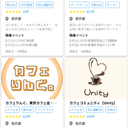
クルでは、「ボードゲーム」はあくまで
みになる企画を作ろう！」というところ
したいコミュニティ
ょう!! (注意事項です。つなげーと規約も
飲み会
20代限定
初心者歓迎
ボードゲーム
飲み会
ポーカー
【みんなと楽しい時間を過ごす】ための
からつけました。 【こんな人にイベント
守ろう) ・友達作りをコンセプトにしてま
「手段」です。 このサークルは、「ボー
に参加してほしい！】 ・楽しいことをし
★
★
★
★
★
16件
★
★
★
★
★
822件
す。男性だけ、女性だけでも開催致しま
ドゲームを通じてみんなと楽しい時間を
たい ・新しいことをしてみたい ・思い出
す。 ・個人都合における返金は致しませ
東京都
東京都
過ごすこと」を目的とします。 ボードゲ
を誰かと共有したい ・経験、体験を大切
ん。 ・各種勧誘の禁止(他グループ、マル
ームで「遊ぶこと/勝つこと」に熱中する
にしたい ・会社の人間関係以外で話せる
はじめまして！ みきやと申します！ 社
東京に出てきたけど友達がいない… そん
チ･ネットワーク、仮想通過･絵画販売勧
あまり、他の人を嫌な気持ちにすること
人を作りたい 1人での参加も、友達との
会人の20,30代をメインで友達が欲しい
な時に東京で遊んで友達作りサークル 〜
誘、宗教等) ・営業、ナンパ、喧嘩、セク
がないよう、ひとりひとりに意識しても
参加も、どちらも大歓迎です👌 ❗️注意事
方や新しい出会いが欲しい方などが楽し
本サークルの大切にしていることと、サ
ハラをされる方、第三者から見て不快な
開催イベント
開催イベント
らえると嬉しいです！ ゲーム選びも、自
項❗️ 皆さまに楽しく気持ちよくイベント
く遊べるコミュニティになります♪ スポ
ークル誕生について〜 🎯【本サークルの
行為をする方は、幹事の判断でお帰り頂
分だけで決めず、みんなで選びましょ
に参加していただくため下記のルールを
8/11(火) 19:00 浜松町
8/8(土) 18:00 新宿区四谷三丁目駅徒歩
ーツや飲み会など様々なイベントを企画
大切にしていること】 大人でも、気軽
く事がございます。 また、そのような場
う。 ルール説明も、みんながちゃんと理
守っていただくことをお願い申し上げま
8/15(土) 12:00 木場公園
7秒のレンタルスペース
8/9(日) 18:00 新宿区 四谷3-7-22 四谷
していきますので、ぜひ一緒に楽しみま
に“新しい友達”をつくれる場所をつく
合の返金無し。 💛大人のマナーを守って
解できるまでゆっくり丁寧にやりましょ
す。 ・集合時間等は原則遵守でお願いし
三丁目ビル 4F アソベル
しょう！ １人参加でも友達と一緒に参加
る！ 遊びを通して友達作りの "居場所" を
✨ 有意義な日にしましょう!!💚
更新日：1時間前
更新日：4時間前
う。 主催が、皆さんが楽しめるように徹
ます。もしやむおえない事情で遅くなる
でも大丈夫です♪ １人で参加される方や
提供する 私たちは、年齢や職業に関係な
底サポートします。 このサークルを通じ
などあれば必ず主催にご連絡ください。
初めて来られる方が多く、半分以上が初
く、誰もが安心してつながれる“居場
て、少しでも参加者の方が「楽しい！」
・貴重品の保管は各自でお願いします。
対面となっております👬 フレンドリーな
所”を創ることを理念としています。 た
を見つけてくれたらなによりです！
盗難及び紛失は一切の責任を負いかねま
方が多いのでどなたでも仲良く楽しめる
だ人を集めるのではなく、 共通の遊びを
す。 ・イベント内において宗教やMLM等
かと思います☺️ 【禁止事項】 ネットワー
きっかけに自然と仲良くなれる、 あたた
への勧誘を始め営業行為や執拗なナンパ
クビジネス・宗教・他サークル・その他
かいコミュニティを大切にしています。
行為等は一切禁止とさせていただきま
ビジネスの勧誘行為、強引な連絡先交換
⸻ 🌱【サークル誕生について 〜主催
す。もしそのようなことが発覚した場合
を一切禁止とします。 上記行為とみなさ
者のエピソード〜】 ◆ 東京に来たとき、
その時点でお帰りいただきつなげーと運
れる場合は、イベント中でもお帰りいた
知り合いも友達もいなかった 実は、私自
営に報告の上今後のイベントの参加を禁
だき、コミュニティを退会させていただ
身が東京に出てきたとき、 本当に誰ひと
止とさせていただきます。 ・連絡先の交
きます。 最後までお読みいただき、あり
り知り合いや友達がいませんでした。 仕
換は双方の同意の上お願いします。 ・公
がとうございます！ 一緒に楽しいコミュ
事と家の往復だけで終わる毎日。 週末に
カフェりんぐ。東京カフェ会・飲
カフェコミュニティ【Unity】
共の施設を使うこともあります。他者の
ニティを作るため、ご協力よろしくお願
遊ぶ相手もいない。 「このままじゃつま
み会
迷惑にならないよう参加者自身で配慮お
カフェ会
飲み会
フットサル
カフェ会
初心者歓迎
交流会
いします🥰❣️
らないな…」 そう思いながらも、どう動
願いします。
けばいいかわからなかった時期がありま
★
★
★
★
★
539件
★
★
★
★
★
144件
した。 そんな中で出会ったのが、ボード
東京都
東京都
ゲームやポーカーでした。 ⸻ ◆ “遊
び”があったから、友達ができていった