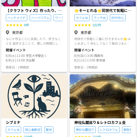
問題ありません。キャンセルの際に「す
では〜 ・東北4県の夏祭り・夏花火をキ
みません」などの謝罪も不要です。気に
ャンピングカーで巡ったり、 ・日本でイ
せずキャンセルして頂いて大丈夫です。
ンド人の祭に参加して身体中カラフルに
【クラフト ウィズ】作ったり、観
🌟そーとれる🌟同世代で気軽にご
当日だとキャンセル料が発生することに
包まれたり、 ・瀬戸内海の猫島や兎島
たり、食べたり‎🪽
飯会
ハンドメイド
ハーバリウム
ワークショップ
カフェ会
ランチ会
40代中心
注意してください。 🔴キャンセルの場合
で、🐈や🐇に360度囲まれたり、 ・東京
確認するメッセージが増えてしまうのメ
の世界各国の料理を食べにいくグループ
★
★
★
★
★
4件
★
★
★
★
★
101件
ッセージでの連絡はお控えください。イ
を作ったり・・・ たとえば国外では〜 ・
東京都
東京都
ベントページのチケット画面の「キャン
南米アタカマの満点の夜空をみんなで見
セルする場合」というところから手続き
上げたり、 ・メキシコの様々な世界遺産
なにか作ることに没頭したり、好きなこ
同世代で気軽にご飯に行きませんか🌟 は
してください。キャンセル手続きなしで
でラジオ体操してみたり、 ・ワゴン車チ
とを 追求することで、癒しの時間にして
じめまして 何もしてなくて毎日つまんな
当日こないというのは絶対におやめくだ
ャーターしてスリランカ半周したり、 ・
きたわたくし。 ひとりで作ったりしてて
いから 出掛けたりご飯 行ったりしたいん
開催イベント
開催イベント
さい。キャンセル理由は空白でかまいま
みんなでエチオピアの火山登ってマグマ
も何か寂しい…笑 なので、 私の振り幅が
ですが、友達も彼女もいなくて一緒に出
せん。 🔴ポイントバックについて 多くの
8/8(土) 11:00 学芸大学駅近く
8/9(日) 13:00 西麻布
を覗いたり・・・ 目指すは普通では味わ
広くなり過ぎた欲張り経験から、、 学生
掛けたりご飯に行ってくれる人が誰もい
イベントでポイントバックによる割引が
8/8(土) 15:00 渋谷駅
8/11(火) 13:00 表参道
えないような体験・冒険・発見、 人生の
～社会人まで広くゆるくワークショップ
なかったので😭このサークルを作りまし
あります。複数の割引が重複する場合は
経験値が、”1” 増えるような企画を目指
の企画を始めました🤗✨ 参加される年齢
た お店とか詳しくないし不慣れな部分が
更新日：1時間前
更新日：1時間前
大きいほうが作用されます。ポイントバ
してきました。 軽い企画が多い つなゲー
層は20代の方が多めです！ ワークショッ
いっぱいだと思いますが 友達みたいにみ
ックの作業はイベント終了後、２日以内
ト ではこんな冒険企画はなかなか難しい
プのイベントを通して、お友達も出来た
んなで行きたいところに行って食事や会
にされます。ダイレクトメッセージに通
でしょうが、 少しずつ仲間を増やしてい
ら嬉しいって思います🫶 気になる方は、
話を楽しめたら嬉しいです🍡 サークル名
知が届くため確認ができない場合は管理
つか実現させてみたいです。 他のサーク
サークルイベントの詳細をご覧ください
の🌟そーとれる🌟はフランス語で『キリ
人までお問い合わせください。 🔴身内ノ
ルで見るような友達100人とか、登録者
っ！！ ＊＊＊ 【経歴】 ・トータルコーデ
ギリス』、参加費をもらって完璧にアテ
リについて 当イベントは基本的には過度
⚫︎⚫︎人とかは興味ないです。 一緒に語れ
ィネーター ファッションコーデ、空間レ
ンドする感じではなく(そもそも完璧なア
な身内ノリはNGとさせていただいており
る仲間、冒険できる仲間が1人でも拡がれ
イアウト、テーブルコーデ、フラワーア
テンドとか出来ない😢)、参加費をもらわ
ます。 新規の方が入りやすい環境を徹底
ばいいなと思います。 主な活動場所、拠
レンジメントetc... ・リンパドレナージュ
なくて友達感覚で行きたいところに行っ
していますのでお気軽にご参加くださ
点は東京近辺ですが、気持ちは「地球」
いわゆるリンパ流し。おうちでもカンタ
て みんなで楽しむ感じです✨ サークルの
い。 🔴撮影について どのイベントでも写
です。 つなげーとで海外企画、過去例が
ンにお顔周り～全身を流し ・ブロウリフ
スタンスは、来てくれた人みんなで話し
真撮影をします。SNS等に投稿する場合
あるか知りませんが、やってみたいです
ター（ミラのブロウリフト認定講師） 似
たいから毎回４人の少人数、賑やかな感
はモザイク加工をします。 🔴迷惑行為に
→ 2025年2月＆GWで実現しました！ 関
合わせ眉毛メンテナンス ・フェムケアイ
じではなく ゆったりした感じで、飲み会
シブミナ
神社仏閣巡り＆レトロカフェ会
ついて 営業、勧誘、迷惑行為がある場合
心を持ってくださる方がいれば、それだ
ンストラクター（日本フェムテック協会
ではなくランチ会やカフェ会がほとんど
はつなげーとに報告の上、今後のイベン
けで嬉しいです。
カフェ会
初心者歓迎
散歩
神社仏閣巡り
レトロカフェ
御朱印
認定資格） 性を理解し、デリケートゾー
で、たくさんの人と知り合いたいから
ト参加が不可となります。なお、該当者
ンのお手入れや自分の身体と向き合うた
色々な人に来てもらいたい感じです🍭 少
★
★
★
★
★
109件
★
★
★
★
★
210件