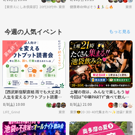
【東京えにしあ倶楽部】20代30代中心！社会人のための“もうひとつの居場所”
東京
健康寿命伸ばそう🧘‍♀️🏃‍♂️💪🏻🔥
東京
今週の人気イベント
もっと見る
【西武新宿駅直結 雨でも大丈夫】
土曜の夜は、みんなで楽しもう💓
人生を変えるアウトプット読書会
今回は"中華PARTY"食べて飲んで
｜本を読み、語り、行動を変えて
騒いで楽しもう 💓 飲み放＋楽しみ
8/8(土) 10:00
8/8(土) 21:00
未来を変える会
放題
LIFE_Grind
東京
東京