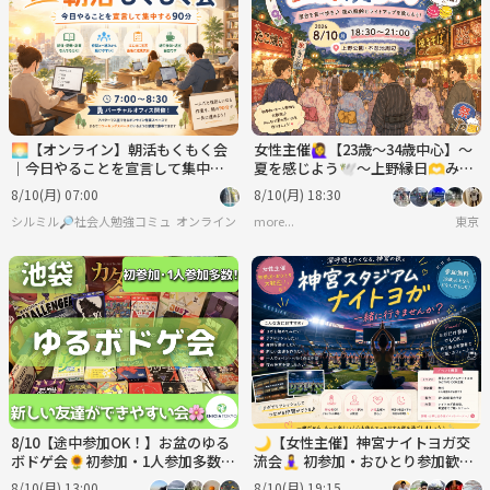
🌅【オンライン】朝活もくもく会
女性主催🙋‍♀️【23歳～34歳中心】～
｜今日やることを宣言して集中す
夏を感じよう🕊️～上野縁日🫶みん
る90分
なで夏祭りにいき隊🏮🍧🫶
8/10(月) 07:00
8/10(月) 18:30
シルミル🔎社会人勉強コミュニティ
オンライン
more...
東京
8/10【途中参加OK！】お盆のゆる
🌙【女性主催】神宮ナイトヨガ交
ボドゲ会🌻初参加・1人参加多数
流会🧘‍♀️ 初参加・おひとり参加歓迎
✨夏の交流イベント♫
✨
8/10(月) 13:00
8/10(月) 19:15