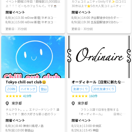
イベント開催10年目！開催数10,000回以
カフェコミュニティUnityです✨ 口コミ1
初めは勇気を出して参加したイベントで
上！！！ どーもカフェりんぐ。です☕️ カ
30件以上で⭐︎5の大人気コミュニティで
したが、 同じゲームをプレイするうち
フェ会や交流会っていろんな出会いがあ
す！ 【こんな方へオススメ】 「土日に何
開催イベント
開催イベント
に、自然と会話が生まれ、 そこから飲み
ってめちゃくちゃ楽しい！ 普段出会わな
となくこの時間の使い方で良いのか
に行ったり、別のイベントに誘われたり
8/8(土) 13:30 reDine 新宿/ネオヨコチ
8/8(土) 14:00 渋谷駅徒歩6分のダーツ
い職業の方や面白い話が聞けたり、趣味
な、、？」 「人生もっとたくさんの人と
と、 気づけばたくさんの友達ができてい
ョウ
8/8(土) 15:00 reDine 新宿/ネオヨコチ
バー
8/9(日) 19:30 五反田駅徒歩5分のレン
友ができたりめちゃくちゃ刺激的✨ でも
充実させたい！」 「職場と家以外のサー
ました。 「遊びを共有する」と、初対面
ョウ
タルスペース 東京都品川区西五反田1-
営業目的や、宗教の勧誘が多い会もあっ
ドプレイスがほしい。」 職場やこれまで
更新日：35分前
更新日：30分前
でも距離が一気に縮まる。 これは強く実
26-10東京モリスビル第７ ５階
て嫌になることもありました😭 じゃ自分
の繋がり以外で、濃い繋がりを求めてい
感したことです。 この体験が、今の活動
が主催になればそういうのを排除できる
る方にオススメです✨ 【テーマ】 「出会
の原点になっています。 ⸻ ◆ 自分が
し、本当に楽しく素敵な会ができる！ と
い×成長 = 楽しい！」 20代を中心に、新
寂しかったからこそ、同じ思いの人を救
2017年に立ち上げました！ 変なやつはや
しい経験や体験を全力で楽しむ仲間と出
いたい 東京って人口は多いのに、 「ひと
っつけるのでもし何かあったら主催にご
会い、成長できる場をつくっています。
りぼっちだ」と感じている人は意外と多
相談ください！ たくさんの出会い楽しみ
単なる出会いではなく、一生ものの濃い
い。 私自身がそうだったからこそ、 “一
ましょう☺️ ✨定期イベント✨ 【新宿】
繋がりを目指しています！ 【コミュニテ
人で来ても絶対に浮かない場所” “初参加
毎日 10:30〜、13:30〜、15:00〜、16:
ィの特徴】 ただ一時の出会いではなく、
でも自然になじめる環境” これを作りた
30〜 カフェ会☕️ ✨イベント一覧✨ 日
皆さんにとって価値観が響き合う一生も
いと思うようになり、今現在は2000人程
本酒の会🍶 フットサルの会⚽️ キャンプの
ののコミュニティを目指してきます！ 内
のメンバーがいるコミュニティになりま
会🏕️ 読書の会📘 海好きの会🏝️ 楽しいイ
輪感は一切なしで初参加も大歓迎✨ 何度
した！ ⸻ ✨【サークルが大切にする
ベントが盛りだくさん！ お気軽にご参加
か参加してみると、コミュニティメンバ
Tokyo chill out club😀
オーディネール【日常に新たな彩
３つの価値観】 ① 一人参加でも安心 主催
ください☺️ 埼玉でもイベントやってま
ーと濃い絆を結べます！ 【企画内容につ
りを/20代後半〜30代中心(40代
が「元・ぼっち参加者」なので、 初参加
ZORN
ハイキング
登山
友達づくり
20代友達づくり
す！ カフェりんぐ。埼玉 https://tunaga
いて】 カフェ会、大規模交流会、ダー
少々)の集い】
の不安は誰より理解しています。 だから
te.com/circle/91641/member_invitatio
ツ、フットサルなど、、 主体的な方が多
★
★
★
★
★
419件
★
★
★
★
★
160件
こそ、誰も取り残さない運営を大切にし
ns/6b5l15Jm 現在大宮をメインに開催
いため、皆さんから要望のあった企画を
ています。 ② 遊びを通じた自然なつなが
東京都
東京都
中！ 埼玉の方はぜひこちらもよろしくお
たくさんやってます！ Q：どんな方が多
り ボードゲーム、ポーカー、謎解き、食
願いいたします☺️ イベント主催してみた
いですか A：23〜27歳、好奇心旺盛で何
チルアウト。。。エナジードリンク？ 違
フランス語で日常を意味する
事会、飲み会など、 “共通体験”を通して
い方も募集してます！ 興味ある方は参加
事も楽しめる、向上心のある仲間想いの
うんです！ 僕の大好きな新小岩のラッパ
「オーディネール」 日常に新
人との距離が縮まる場を作っています。
した際に主催に声かけてみてね☺️
方が多いです Q：初めて参加のときでも
ーZORNのChillOutという曲のMVでのリ
たな彩りを加え、 より素敵な時間
③ 東京にもう一つの居場所を 家、職場や
開催イベント
開催イベント
入りやすいですか A：リピーターも多い
ラックスした休日と言う世界観に憧れて
を過ごせる、 そんなサークルにし
学校以外に、「ここに来れば誰かに会え
ですが、初参加の方も毎回多数いらっし
8/8(土) 8:40 神奈川県塔ノ岳
8/15(土) 13:00 中央区
名前を付けてみました。 ※チルアウトと
ていきます 日常の中にある小さな
る」「話せる」 そんな第3の居場所を提
ゃいます。まったく内輪感のない、みん
8/9(日) 10:00 御岳山
8/29(土) 15:45 神田
は・・・くつろぐ、落ちつく、のんびり
特別な瞬間、 そういった日常を探