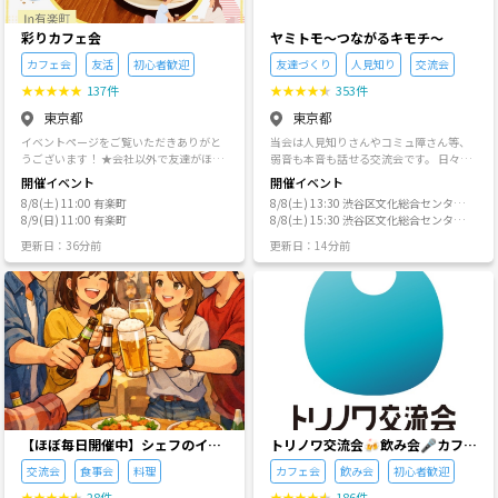
【活動実績】 ドッジボール、フットサ
イトアップなど自然が中心 ・カフェ会・
する気が無い方、特定の方としかコミュ
葉・文化的文脈などを踏まえ、人間の営
対しては、開催予定はご案内できませ
ル、バスケ、バレーボール、皇居ラン、
食事会・小さなイベントも開催 ・無理に
ニケーションを取らない方には楽しんで
みや解釈に関する主張を検討します。 も
ん。 みなさん100%おひとり参加ですか
ボルダリング、ボーリング、ボードゲー
話さなくてOK、景色を楽しむだけでも参
いただけ無い可能性が高いです。 ※イベ
彩りカフェ会
ヤミトモ～つながるキモチ～
ちろん、何を科学と呼び、何を疑似科学
ら、心配はご無用です。 女性も多数ご参
ム、BBQ、焼肉パーティー、お花見、ハ
加できます 「散歩以上、旅行未満」 そん
ントによっては極力男女比バランス調整
と呼ぶかについて、完全に確定した基準
加になっています。やさしいレギュラー
カフェ会
友活
初心者歓迎
友達づくり
人見知り
交流会
ロウィンパーティー、クリスマスパーテ
な心地よさを大切にしています。 🌿 楽し
を試みます。 調整中に対象でない方が申
があるわけではありません。 その線引き
メンバーが、温かく迎えてくれます。 仲
ィ… など♪ 【禁止事項】 ネットワーク
めること ・四季の花めぐり（桜・紫陽
し込まれる事もありますが、その際は申
★
★
★
★
★
137件
★
★
★
★
★
353件
自体も、今なお議論の対象です。 そのた
間に入れないといったご心配はまったく
ビジネス・宗教・他サークル・その他ビ
花・紅葉など） ・海岸・公園・山麓のゆ
込をキャンセル処理にて無効といたしま
め当サークルは、ここで述べる立場を絶
ありません😃 ◆その他 ・年会費、月会費
東京都
東京都
ジネスの勧誘行為、強引な連絡先交換を
ったり散歩 ・神社仏閣めぐり、季節のお
すのでご注意ください。
対的な真理としてではなく、対話を成り
等はまったくありません。ご安心くださ
一切禁止とします。 上記行為とみなされ
祭り・ライトアップ ・カフェ休憩、ラン
イベントページをご覧いただきありがと
当会は人見知りさんやコミュ障さん等、
立たせるための運用上の約束として採用
い。 ・外部の大小イベントやサークル・
る場合は、イベント中でもお帰りいただ
チ・夕食会 ・小さな体験イベント（ミニ
うございます！ ★会社以外で友達がほし
弱音も本音も話せる交流会です。 日々を
します。 「私はそう感じる」「私はそう
グループへの引き抜き・勧誘および、 こ
き、コミュニティを退会させていただき
遠足・おでかけ企画） あなたの日常
い！ ★気軽に誰かと話したい！ ★まずは
前向きに過ごせるよう友達づくりや、気
考える」という個人の感覚や価値観は尊
の交流会を温床にした独自グループの生
開催イベント
開催イベント
ます。 最後までお読みいただき、ありが
に“ちょっとした非日常”をお届けしま
人と出会う場に行ってみたい！ そんな方
楽に雑談を楽しみましょう！ 開催場所は
重します。 しかし、「実際にそうであ
成、ナンパ等の目的による参加は固くお
とうございます！ 一緒に楽しいコミュニ
す。 📌 安心して参加するためのルール
8/8(土) 11:00 有楽町
8/8(土) 13:30 渋谷区文化総合センター
はぜひ【彩りカフェ会】で友活・人脈作
カフェの一角などではなく、会場を貸し
る」「社会はこうである」「人間はこう
断りします。 営業、政治、宗教活動もも
ティを作るため、ご協力よろしくお願い
・最少催行人数：3名 ・前日20時の時点
8/9(日) 11:00 有楽町
大和田 2F（学習室2）
8/8(土) 15:30 渋谷区文化総合センター
りしませんか？ 初めまして！ 彩りカフェ
切っていますので、リラックスして会話
いうものだ」と語る場合には、その主張
ちろん禁止です。 ・当日無断欠席をする
します🥰❣️
で2名以下の場合は中止します。 ・遅刻
大和田 2F（学習室2）
会主催者のあやのと申します！ 【彩りカ
ができます。 お飲み物やプロフィールカ
がどのような根拠に支えられているのか
ような非常識な人もお断りします。 ・ご
更新日：36分前
更新日：14分前
について 必ずイベントメッセージでご連
フェ会】は「初めましてごとまるっと楽
ードも用意しておりますので、お気軽に
を問います。 また、解釈は自由な思いつ
参加にあたり、写真や年齢、生年月日な
絡ください。 ❌ 禁止・お断り行為 ・宗
しむカフェ会」 をコンセプトとした笑顔
ご参加下さい。 ⚠️注意 当会は医療・カウ
きではありません。 資料、文脈、言葉の
どのご提供は求めていませんので、ご安
教・ビジネス・ネットワーク商法の勧誘
広がる交流会を目指し、丸ノ内・銀座を
ンセリング等のメンタルヘルス支援を目
使われ方、他の可能な読みとの比較に耐
心ください。 ・もちろん私から何かを売
・ナンパ、しつこい接触行為 ・マナー違
中心に活動しております！ カフェ会は、
的とした会ではありません。あくまで友
えうるものとして扱います。 論理とは、
り込んだり、勧誘したりすることは絶対
反・迷惑行為 ・無断キャンセル ・主催者
普段の生活では出会えない人たちと気軽
達づくりを目的とした交流会です。 宗
前提と結論の関係が矛盾なく説明できる
にありません。ご安心ください。 ・タバ
に無断での同伴参加 ・当日現金払いや、
に話せる場所です。 彩りカフェ会は、少
教・ビジネス等の勧誘行為は固く禁止し
ことを指します。 当サークルでは、都市
コについては分煙を徹底し、お席での喫
支払い未完了での参加 安心して参加でき
人数でゆったり過ごせるのが魅力。「最
ております。 そのような行為を発見、ま
伝説・陰謀論・スピリチュアル・疑似科
煙はご遠慮いただいています。 喫煙さ
る場を守るため、発覚時は以降の参加を
初は緊張してたけど、いつの間にか笑っ
たは通報をいただいた場合は該当の参加
学など、十分な根拠や検討可能性を持た
れる方は別の場所でお願いをします。 話
ご遠慮いただきます。 🎥 写真撮影につい
てた！」そんな感想も多くいただいてい
者の出禁措置を取らせていただいており
ない言説を、事実的知識としては扱いま
題はライトなものから真面目なテーマま
て ・写真を撮る場合があります ・SNS投
ます☺️ このカフェ会はテーマが決まって
ますので、ご理解のほど宜しくお願い致
せん。 個人として信じる自由は尊重しま
で。 最近の話題から始まって、住んでい
稿の際は顔がわからないよう配慮します
いないので話題は毎回フリースタイル！
します。 すべての参加者様が、安心して
すが、検証可能性を欠いたまま断定した
るエリアの話、オススメのお店、料理と
・写りたくない方はお気軽にお知らせく
話題の広がり方はその日次第✨ その日そ
楽しく交流していただける場を守るため
り、事実として広めたりすることは、本
【ほぼ毎日開催中】シェフのイベ
かお菓子の話。 昔好きだった歌手のこ
トリノワ交流会🍻飲み会🎤カフェ
ださい 🌱 このサークルを始めた理由 歩
の場のメンバーでつくる空気は毎回違っ
の対応となりますので、何卒ご理解とご
サークルの趣旨とは異なります。 ③この
と、スポーツの話題、お酒の話など。 真
ントサークル
会☕️カラオケ会☕️など👨‍👩‍👧🐦
くことは、心と体をそっと整えてくれる
交流会
食事会
料理
カフェ会
飲み会
初心者歓迎
て、一つとして同じ会がないのがカフェ
協力のほどよろしくお願いいたします。
場は、議論における勝敗や優劣を目的と
面目な話では、仕事の悩み、家族や子供
力があります。季節の移ろいを感じなが
会の醍醐味でもあります🌈 主催はどんな
しません。 重要なのは結論の一致ではな
のこと、健康管理の方法は？、肩こり解
★
★
★
★
★
28件
★
★
★
★
★
186件