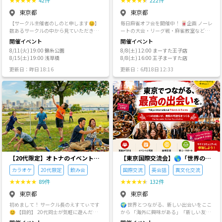
ご協力をお願いします。 ⸻ 最後に GR
プローチ ○発言を否定する、暴言など ○
ANDIRは、 「友達を作る場所」でも、
他の方が迷惑・不快に感じる行為全般 な
東京都
東京都
「イベントに参加する場所」でもありま
ど ・以下の行為、または傾向が見られる
【サークル主催者のしのと申します😊】
毎日麻雀オフ会を開催中！ 🀄️企画 ノーレ
せん。 忙しい毎日の中で、 少しだけ休日
参加者も注意、または出入禁止などの処
数あるサークルの中から見ていただきあ
ートの大会・リーグ戦・麻雀教室など、
が楽しみになったり。 「また来よう。」
置をさせて頂く場合があります。 ○遅
りがとうございます！ 私自身、社会人に
沢山の楽しい企画で麻雀を打てます。 🔰
そう思える居場所になれたら嬉しいと思
刻・ドタキャン・申込後のキャンセルが
開催イベント
開催イベント
なってから「職場以外の友達を作りた
気軽に参加が可能 初心者の方(点数計算が
っています。 お会いできる日を楽しみに
多い ※以下の場合はサークル退会措置の
8/11(火) 19:00 錦糸公園
8/8(土) 12:00 まーすた王子店
い」と思い、このサークルを立ち上げま
出来ないなど)も多いので、気軽にご参加
しています🌿
判断材料とします ◇15分以上の遅刻が複
8/15(土) 19:00 浅草橋
8/8(土) 16:00 王子まーすた店
した🚪✨ 「初めてで緊張する」「一人で
ください。 全く麻雀が打てない方の為の
数回ある ◇遅刻時に事前に連絡が無い ◇
参加しても大丈夫かな？」という方の気
麻雀教室もあるので、麻雀を始めたい方
予約が必要なイベントで、イベント参加
更新日：昨日 18:16
更新日：6月18日 12:33
持ちがよくわかるので、誰もがフラット
も大歓迎です！ 麻雀が好きが集まって毎
受付終了時間以降のキャンセル ◇3回連
に楽しめる温かい雰囲気づくりを大切に
日楽しく打ってます。お話ししながら打
続でイベント参加申込後のキャンセル ◇
しています。 皆さんと一緒に新しい趣味
てたり、麻雀以外に遊びにいったりもす
連続でなくても、累計のキャンセル回数
を見つけたり、楽しい時間を共有できた
るので気の合う仲間が出来ます！ 🀄️ルー
が多い ◇キャンセル理由に納得感が得ら
ら嬉しいです！ ぜひお気軽に遊びに来て
ルスターズとは？ 15年以上続く日本最大
れない ○連絡無しでの遅刻、不参加 ○他
くださいね✨
のノーレート麻雀オフ会サークル。延べ5
の予定と重なっているにも関わらず、参
000人以上が参加。 麻雀プロやMリーガ
加表明をしておき、後から他の予定を優
ーも多数参加しており、毎日楽しい麻雀
先するためにキャンセル ◯プロフィール
オフ会を開催しています。 🧑‍🎓麻雀教室 イ
やイベント参加時に攻撃的な言動、排他
チから麻雀を覚えてたい方の為の特別教
的な思想、他の人を否定する発言など ◯
室～中級者教室、プロ試験受験教室、麻
初対面の人に対してすぐにタメ口、質問
雀プロ教室まで幅広く開催。 🀄️タイトル
【20代限定】オトナのイベントコ
が過度に多いなど、馴れ馴れしい、距離
【東京国際交流会】🌎「世界の人
戦 年に1回の麻雀オフ会日本一決定戦を
が近すぎると思われる接し方をする ○参
ミュニティ♪
と繋りたい」違う世界見てみたい
カラオケ
20代限定
飲み会
国際交流
英会話
異文化交流
始め、4ヶ月に1度の雀帝戦、各リーグ戦
加費設定の詳細についてしつこく確認を
方は必見 ※英語喋れなくてもご
(雀星戦、最強リーグ、雀剛リーグ、ひよ
する ○イベント毎に定めている参加費・
★
★
★
★
★
89件
★
★
★
★
★
132件
参加いただけます。
こリーグなど) タイトル戦決勝大会では小
実費、キャンセル料を払わない ○メッセ
東京都
東京都
林剛プロなど著名な麻雀プロも参戦しま
ージ、コメントなどで不適切な対応・内
す！ ☘️開催場所 池袋を中心に新宿、渋
容が見られる ○他の参加者からの評判が
初めまして！ サークル長のえすてぃです
🌍 世界とつながる、新しい出会いをここ
谷、大塚、王子、九段下、綱島、大宮、
よくない など 【クリエーター自己紹介】
😊 【目的】 20代同士が気軽に遊んだ
から 「海外に興味がある」「新しい友達
国分寺など 💻公式HP https://maajan.j
40代の都内の会社員で、経理の仕事をし
り、飲んだりして、和気あいあいとした
を作りたい」 そんなあなたにぴったりの