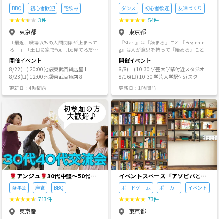
を深めていく場です。 ただし、知識を軽
是非 共催しましょう☺️
もダンスを楽しみ隊】
る空気づくりを大切にしています。 そし
られる ・明日からずっとつながりが続い
BBQ
初心者歓迎
宅飲み
ダンス
初心者歓迎
友達づくり
視しているわけではありません。 むし
て、慣れてきた方が今度は新しい方に優
てく そんな素敵な未来が待っている居場
ろ、考えるためには学ぶ姿勢が必要だと
★
★
★
★
★
3件
★
★
★
★
★
54件
しく声をかけてくれる。 そんなあたたか
所を、皆で楽しみながら創っていきまし
考えています。 荀子の『勧学』には、
い循環が生まれる場所でありたいと思っ
ょう♪ ◆◇━━━━━━━━━━━━━
東京都
東京都
「吾嘗終日而思矣。不如須臾之所學也」
ています。 ここを、自分の居場所のひと
◇◆ ◆ 今までの実績 ◆◇━━━━
（一日中考え続けても、わずかな時間学
「最近、職場以外の人間関係が止まって
『Start』は『始まる』こと 『Beginnin
つとして感じてもらえたら嬉しいです。
━━━━━━━━━◇◆ ▍｢友達作り｣ 企
ぶことには及ばない） という言葉があり
る…」 「土日に家でYouTube見てるだけ
g』は人が意思を持って『始める』こと
◆安心して楽しんでいただくために 皆さ
画の業績 ❶ EnjoyJapan交流会とし
ます。 自分の頭で考えることは大切で
で終わるの、もったいないかも？」 そん
🌈 みんながみんなの 最初の一歩を応援す
んが気持ちよく過ごせるよう、以下の行
て、2022年5月に第1回の開催を行い40
開催イベント
開催イベント
す。 しかし、自分の頭だけで考えること
な20代・30代が中心に集まって、とにか
る場所⭐️ 『大人になってもダンスがした
為は禁止しています。 ・しつこいナン
名程の方にご参加頂きました。 ❷ 月間で
が、必ずしも深い思考であるとは限りま
8/22(土) 20:00 池袋東武百貨店屋上
8/8(土) 10:30 学芸大学駅付近スタジオ
く**「ゆる〜く、おもしろく」**過ごす
い✨』 『新しいことを始めたいけどきっ
パ、セクハラ、暴言などの迷惑行為 ・宗
多い時には、東京近郊などで合計1000名
せん。 先人の知恵、偉人達が気づいた学
8/23(日) 12:00 池袋東武百貨店８F
8/16(日) 10:30 学芸大学駅付近スタジ
場所を提供するサークルです😊 難しいこ
かけがない』 『ダンススタジオに通う程
教、MLM、ネットワークビジネス、保
以上の方にご参加して頂いております。
問、科学的知見、社会的背景、他者の経
オ
とは抜きにして、まずは「乾杯！」から
の自信はない でもダンスをやってみたい
険・不動産・金融商材等の勧誘 ・他イベ
❸ 2023年にはカフェ会など、1年間で累
更新日：4時間前
更新日：1時間前
験。 そうしたものに触れ、「巨人の肩に
始めませんか？ ---------- ▼ どんなことして
❗️』 そんな一般の方とダンスを繋ぐ架け
ントや他サークルへの引き抜き行為 ・参
計10000名以上の方にご参加頂きまし
立つ」ことで、私たちはより遠くまで考
るの？ ◎宅飲み風パーティー スーパーで
橋になりたくて始めました🌈✨ 素人さん
加後を含む営業・勧誘行為 ・過度な香
た。 ❹ 現在では、東京・神奈川・千葉・
えることができます。 そのため当サーク
買ってきたお酒とおつまみを囲んで、ダ
大歓迎❗️むしろ素人さんの為に作りまし
水、体臭、口臭などへの配慮不足 ・ゲー
大阪etcへカフェ会・交流会の開催が拡が
ルでは、必要に応じて主催者や参加者が
ラダラ喋るだけ。これが一番楽しい笑 豪
た✨コンセプトはズバリ、【ダンスを楽
ムを傷つける行為 ・無許可での写真・動
っています。 ▍どんな方が参加している
知識を共有し、学ぶことを積極的に大切
華な食事や珍しいお酒をラグジュアリー
しむ】 目標は『趣味or特技はダンスで
画のSNS投稿 ・主催者の注意に従わない
の？ ● ご参加頂いている方の年齢 凡そ
にします。 知らないことがあるのは問題
な空間で...とか一切ナシ！ その代わり、
す』って言える人を増やすこと⭐️ 15年以
行為 迷惑行為が確認された場合は、途中
「20代～30代」の方が中心です。 「大学
ではありません。 大切なのは、知識の多
量はたくさんあります ◎アウトドア的な
上プロ活動していた経験と3歳〜70歳ま
退出・今後の参加をお断りする場合があ
生」の方や「50代・60代」の方のご参加
さではなく、知識に対して開かれている
遊び 季節に合わせてBBQしたり、ちょっ
で幅広くレッスンしてきた経験が有るの
ります。 安心して参加できる場をみんな
もありますので、比較的に幅広い年齢層
ことです。 わからないことを、わからな
と外に遊びに行ったり。 ◎ぶっちゃけト
で、どんな方でも楽しく踊れると思いま
で守っていきましょう😊 あなたの“ちょ
の方のご参加を頂いております。 ● 男性
いまま持ち込み、そこから一緒に考え、
ーク 仕事の話から「みんな新NISAとかど
す🎶 ジャンルは ロック、ハウス、ヒップ
っとした居場所”になれたら嬉しいです。
と女性との比率 企画によって異なります
学んでいく。 そのような場として、ご参
うしてる？」みたいな、ちょっと気にな
ホップ、KPOP、ブレイク、ワック、ソウ
ご参加、お待ちしています！
が平均すると、 凡そ「男性２：女性１」
加いただければと思います。 ※もっと
る将来の話まで、フラットに共有してま
ル、ジャズ、ポップ、ガールズ、R&Bな
🌹アンジュ🌹30代中盤～50代前
という参加比率になっています。 女子会
イベントスペース「アソビバとマ
も、主催者である私自身も、知らないこ
す。 ---------- ▼ このサークルの良いところ
どなど 色々対応出来るので、リクエスト
を開催している影響かもしれませんが、
半の友達作りサークル
ナビバ」
とだらけです。 立派な顔をして知識の重
食事会
麻雀
BBQ
ボードゲーム
ポーカー
イベント
◎一人参加でも寂しくない 運営がめちゃ
も有れば言ってください✨ まずはお気軽
日によっては女性の方が多い時もありま
要性を語っていますが、実際のところ、
くちゃウェルカム体質＋内輪ノリが嫌い
にご連絡、ご参加ください😊
す。 ● ご参加頂いている方の雰囲気 時間
★
★
★
★
★
713件
★
★
★
★
★
73件
日々勉強不足だなと反省することばかり
なので、人見知りさんも安心してくださ
帯によって傾向があるように感じており
です。 私も含めて知らなかったことを知
東京都
東京都
い。一人にさせません笑 ◎「働く」をち
ます。 ・「朝活」のイベントでは、学び
り、考え方の癖に気づき、少しずつ見え
ょっと楽しく 月曜日、会社に行くのが少