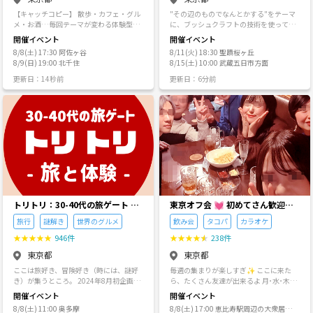
うことがなかった人たちと気軽に出会え
【キャッチコピー】 散歩・カフェ・グル
"その辺のものでなんとかする"をテーマ
るので、不安な気持ちはあると思います
メ・お酒…毎回テーマが変わる体験型コ
に、ブッシュクラフトの技術を使って、
がぜひ一度お越しいただき、当サークル
ミュニティ！ 一人参加OK、また帰ってこ
リュック一つでできる身軽なキャンプや
開催イベント
開催イベント
の雰囲気を感じてもらえたらと思います
れる居場所です😊 ⸻ 【サークル紹介
焚火をするサークルです。 ▼ブッシュク
✨ ━━━━━━━━━━━━━━━━ ≪
8/8(土) 17:30 阿佐ヶ谷
8/11(火) 18:30 聖蹟桜ヶ丘
文】 東京を中心に、散歩やカフェ巡り、
ラフトとは、「趣味として楽しむアウト
イベント参加対象者≫ ◆性別を公開して
8/9(日) 19:00 北千住
8/15(土) 10:00 武蔵五日市方面
グルメ開拓、お酒イベントなどを開催し
ドアサバイバル術」という表現をされた
いる方 ◆40代～50代半ば(30代の方も可
ています。 たまに鎌倉・川越など、東京
りします。 サバイバルといっても狩猟や
更新日：14秒前
更新日：6分前
能なイベントあり) ◆日本語を話せる方
以外にもプチ遠征します。 一回きりのイ
自給自足といった意味ではありません。
━━━━━━━━━━━━━━━━ 性別
ベントではなく、「また来たい」と思え
焚火のおこしかたから始まり、キャンプ
を公開する方法 ①マイページの右上の
る居場所を目指しています。 一人参加が
ギアの代わりに自然にあるものから工作
【設定】の歯車をタップする ②登録情報
ほとんどなので、初参加でも安心です。
物を作りだしたり、非日常の中で知識や
設定の〈性別〉を【公開する】にしてい
⸻ 【主催者の想い】 社会人になって
技術が身につくちょぴりたくましいキャ
る方 ━━ ━━ ━━ ━━ ━━ ━━ ━━
も、気軽に集まれる居場所を作りたいと
ンプです。 ▼日本ではそこまでメジャー
🌹キャンセルについて🌹 キャンセルされ
思い始めました。 毎回テーマを変え、色
ではないので、複数の関連資格を持ち、
る場合は、イベントページの参加チケッ
んな体験を楽しめるコミュニティです。
南米アマゾン帰りの主催がきちんと講座
ト画面から、ご自身でキャンセル処理を
ワイワイ系もゆる系も、どんな雰囲気で
の時間を作ったり、おいしい焚火飯を食
お願いします。主催者側ではキャンセル
もOK。まずは気軽に遊びに来てください
べたり、火を囲んで深い話をしたり、大
処理は行っておりません。よろしくお願
😊 ⸻ 【イベント例】 • 月1：都内散歩
がかりな道具は持ち込まず、自然の中で
いいたします🙇 ━━ ━━ ━━ ━━ ━━
＋カフェ • 月1：テーマ飲み会（日本酒・
楽しむ活動をしています。 ▼主な活動▼
トリトリ：30-40代の旅ゲート ＜
東京オフ会 💓 初めてさん歓迎の
━━ ━━ ※他サークルのクリエーター様
グルメなど） • 2ヶ月に1回：小旅行（鎌
◆焚火会 河川敷等で、焚火飯やお酒を飲
旅行・世界のグルメ・謎解き・新
飲み会です 💓 男女関係なく純粋
のイベントへの参加はお断りすることが
旅行
謎解き
世界のグルメ
飲み会
タコパ
カラオケ
倉・川越など） ⸻ 【参加しやすさ】 •
みながら火を囲んで交流会をしていま
たな体験＞
に友達作りをしよう✨ 転勤で出て
あります。ご了承ください。 ✱メンバー
一人参加歓迎 • 人見知りOK • 勧誘なし •
す。仕事帰りに手ぶらで参加でき、アウ
★
★
★
★
★
946件
★
★
★
★
★
238件
申請やイベントお申込みをしていただい
きたばかり～友達が欲しい・地方
少人数制で安心 参加者より 同世代の友達
トドア初心者でも楽しめます。 ◆ブッシ
ても、プロフィールやアイコン、トーク
東京都
出身者の方～是非来て下さいね♪
東京都
ができた リフレッシュできた etc お声を
ュクラフト メインの会。都内のアクセス
ルームでの会話などを拝見した結果、当
いただいてます✨ よいきっかけづくりが
の良い秘境でブッシュクラフトスタイル
毎週遊べるほんとうの友達作りを
ここは旅好き、冒険好き（時には、謎好
毎週の集まりが楽しすぎ✨ ここに来た
サークルに合わないと判断した場合は、
できる様な時間となるように活動してい
のグループキャンプを行います。 初心者
しよう✨
き）が集うところ。 2024年8月初企画
ら、たくさん友達が出来るよ 月･水･木
参加をお断りすることがあります。決し
ます😊 禁止事項 ・勧誘・営業行為 ・ナ
の方も多く、焚き火の起こし方やロープ
（オンライン）、9月初リアル企画。 先
は、ご飯会中心！ 金･土･日は飲み会たく
て個人を否定するものではありませんの
開催イベント
開催イベント
ンパ ・その他参加者に迷惑をかける その
を使って自分で寝床を作れるようになる
日1周年を迎えることができたこと、感謝
さん～朝まで飲んだり歌ったり～✨ ♥♥
で、ご理解のほどよろしくお願いしま
様な行為をされた方、また他のイベント
など、本格的な技術を遊びながら学べま
8/8(土) 11:00 奥多摩
8/8(土) 17:00 恵比寿駅周辺の大衆居酒
です。 ⚫︎ 本サークルは以下メンバーを中
本当の友達作りをしよう ♥♥ 転勤で来た
す。理由に関してはお答えできません。