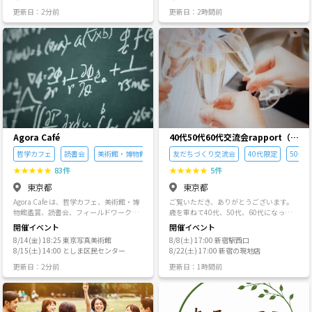
供します。 ⸻ 💬【最後に】 このサー
なが楽しめる雰囲気です Q：どんな企画
すると言う意味です 2025年3月にサーク
していきましょう
クルは、 ただ遊んで終わりの集まりでは
更新日：2分前
更新日：2時間前
をやりますか A：カフェ会、交流会メイ
ルを立ち上げ地道に活動しています 実は
ありません。 「誰かとつながることが、
ンで、メンバーの発案でフットサルやボ
当初は皇居ランのイベントを行なってい
こんなに楽しいんだ」 そう再発見できる
ドゲなど多種多様なイベントをやります
ましたが、徐々にハイキング・登山がメ
場所です。 東京に来て孤独だった自分
Q：イベントはどんな雰囲気ですか A：誰
インになっていきました。 女性の参加も
が、 "遊び" をきっかけに人生が変わった
が初めましてなのかわからないくらい、
イベントによっては多く、女性の参加者
ように。 次はあなたの番です。 一緒に、
とにかく皆さん話やすく、すぐに仲良く
の方が多い会もあります。 また運動不足
ちょっと楽しい毎日をつくりましょう。
なります。人柄の良さに磨きをかけてい
の解消やダイエット目的の方も一定数い
る方ばかりで、変な勧誘をする人もいな
らっしゃいますので、そういったきっか
いです笑 もしいれば共有いただいて、参
けにもなるかなと思います 何かに特化す
加禁止としています 【運営者紹介（一
る事は考えていないので色々なイベント
部）】 さやか 出身:埼玉 趣味:カフェ巡
をやっていきたいです！ 万人に支持され
り、ランニング🥣 一言:Unityのみんなと
る事を目指していませんので気に入らな
Agora Café
40代50代60代交流会rapport（ラ
一緒に、全員が楽しめる場をつくります
い方はスルーしていただいて結構です。
ポール）[新宿]
😆 みんなで楽しみましょ〜！！ やぶっき
哲学カフェ
読書会
美術館・博物館鑑賞
友だちづくり交流会
40代限定
50代
また、会社みたいな運営はしたくないの
ー 出身:福島 趣味:カフェ巡り、グルメ開
で、極力ラフな感じでやっていきたいで
★
★
★
★
★
83件
★
★
★
★
★
5件
拓、フットサル、アニメ 一言:美味しいも
す！ お客様感覚では無く一緒に楽しい時
の巡るのが大好きで年間300店舗以上開
東京都
東京都
間を共有していただける方にご参加頂き
拓しています！ お互い成長できる関係値
たいです。 毎週よくイベントをやれます
Agora Cafe は、哲学カフェ、美術館・博
ご覧いただき、ありがとうございます。
が理想です✨ にょっき（楠） 出身:群馬
ね！とよく言われますが、 皆さんの楽し
物館鑑賞、読書会、フィールドワークな
歳を重ねて40代、50代、60代になってく
仕事:プログラマー 趣味:生け花🥀、音楽
そうな表情を見れたら何より嬉しいの
どを通じて学びを深める学術探究サーク
ると、仕事以外の友人・知人がとても少
性格:ノリ重視 【イベント参加者の声】 U
開催イベント
開催イベント
と、何かを始めたい、新しい発見や経験
ルです。「対話」「探究」「教育」を活
なくなっているとか、 そんな方も多いの
さん：めっちゃ楽しかった。すごく馴染
をしたいという方を応援したいからです!
8/14(金) 18:25 東京写真美術館
8/8(土) 17:00 新宿駅西口
動の柱とし、哲学・歴史・芸術・宗教・
ではないでしょうか。 と思って、仲間を
みやすくてこんなにいい雰囲気のサーク
そのお手伝いが出来る事、きっかけ作り
8/15(土) 14:00 としま区民センター
8/22(土) 17:00 新宿の現地店
科学など幅広いテーマを扱います。 【Ag
募集しているサイトを探しても、若い世
ルあったんですね！ Iさん：初めて参加し
がやりがいだと考えています！ 単なる素
ora Caféの目的と方針】 ・目的 当サーク
代中心のイベントばかりで、自分なんか
ましたが、すぐに仲良くなれました。絶
更新日：2分前
更新日：1時間前
人なので至らぬ点も多々あるかと思いま
ルは、自然科学的態度を一つの土台とし
歓迎されないかも・・・ もう自分の行く
対また来ます！
すが、 何卒よろしくお願いします🙇‍♂️ 皆さ
ながら、人間・社会・価値・意味につい
ところってないんじゃないのかな
まとお会い出来る日を楽しみにしていま
て対話し、思索する場です。 一方で、美
あ。。。 私も首都圏に住む50代のサラリ
す −−−−−−−−−−−−−−−−−−−−−−−−−−−−−
しさ、感情、愛、人生の意味といった、
ーマンです。 同世代のみなさん、美味し