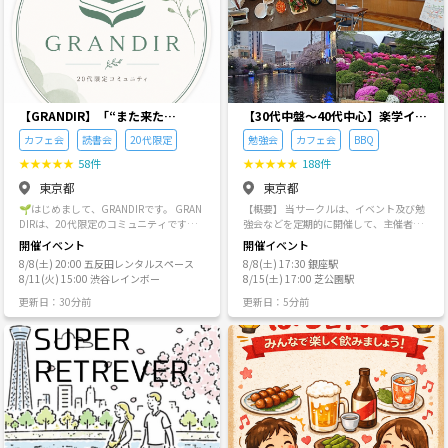
ってます！ 球技が苦手な私でもチームに
毎回の参加人数：平均10〜20名程度（大
す。 ——————————————— 色々固
貢献できるスポーツがドッジボールなの
型イベントでは30〜50名規模） ⭐️コラ
いことや窮屈に感じることも記載しまし
で、開催してます！笑 頑張ってボールを
ボ実績：5IMPACT様 CROSS ROAD様 な
たが、参加された皆さん全員に楽しんで
かわします！ ドッジボールって懐かしい
どとの共同主催実績あり ■ トリノワ交流
頂くためですので、【ルール】と【禁止
ですよね✨ 大人になった今やると、めち
会の特徴 ⭐️女性主催者による安心感のあ
事項】などを記載致しました🙇最後まで
ゃくちゃ楽しいです！ 運動不足解消、ス
る運営 ⭐️初参加・1人参加でも安心のフ
お読みいただきありがとうございます。
トレス発散、友達作り、気分転換になり
レンドリーな雰囲気 ⭐️自然な会話と交流
よろしくお願いいたします🙇
ます！
が生まれるよう、毎回テーマや企画に工
【GRANDIR】「“また来た
【30代中盤〜40代中心】楽学イベ
夫を凝らしています ⭐️おしゃれなカフェ
い”が、自然と増えていくコミュ
ント・勉強会コミュニティ
カフェ会
読書会
20代限定
勉強会
カフェ会
BBQ
や夜景スポットなど、場所にもこだわっ
ニティ
た開催 ■ こんな方におすすめ ⭐️新しい
★
★
★
★
★
58件
★
★
★
★
★
188件
友達や価値観の近い仲間と出会いたい ⭐️
東京都
東京都
週末を楽しく過ごしたい ⭐️初めてでも参
加しやすいイベントを探している ⭐️飲み
🌱はじめまして、GRANDIRです。 GRAN
【概要】 当サークルは、イベント及び勉
会やパーティーが好きだけど、落ち着い
DIRは、20代限定のコミュニティです。
強会などを定期的に開催して、主催者、
た雰囲気も大事にしたい ⭐️SNSやLINE公
社会人になると、 新しい友達ができる機
参加者同士が交流を深めながら、様々な
開催イベント
開催イベント
式からも最新情報を発信中！ ♪皆さまの
会は少しずつ減っていきます。 「休日を
体験、学びが得られ、知識・情報の交換
ご参加を、主催チーム一同お待ちしてい
8/8(土) 20:00 五反田レンタルスペース
8/8(土) 17:30 銀座駅
もっと楽しみたい。」 「新しい趣味を見
の場、友人・仲間作りができる事を目的
ます♪
8/11(火) 15:00 渋谷レインボー
8/15(土) 17:00 芝公園駅
つけたい。」 「一人でも気軽に出かけら
としたサークルです。 なお、他のつなげ
れる場所がほしい。」 そんな想いを持っ
ーと参加者の方々からのご意見も頂き、3
更新日：30分前
更新日：5分前
た方が、自然と集まる場所です。 ⸻ G
0代中盤以上も参加しやすいサークルのご
RANDIRが大切にしていること 私たちが
要望があったため、当サークルは主催者
大切にしているのは、 イベントの数で
と年代の近い「30代中盤〜40代中心」と
も、参加人数でもありません。 「また会
させて頂きますが、それ以外の年齢の方
いたい。」 そう思える人との出会いで
もそれを予めご了承頂ければ、参加自体
す。 カフェでゆっくり話したり、 一緒に
はOKです。 【補足・注意事項】 ・当コ
本を読んだり、 ご飯を食べたり、 謎解き
ミュニティのイベントの参加者同士での
で笑ったり。 特別なことをしなくても、
トラブルにつきましては、当コミュニテ
誰かと過ごす時間が少しだけ毎日を豊か
ィでは一切負いかねますので、予めご了