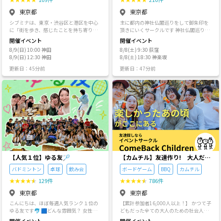
の情報(つなげーと名、氏名、迷惑内容)
めのアドバイス。 ワークショップ企画を
人数で 参加費をもらわない友達感覚のサ
は複数のサークルオーナー間で共有され
東京都
東京都
きっかけに下記の大型会場にて… ・東京
ークルだし、誰にでも苦手なタイプがあ
ています。 🔴遅刻の場合 遅刻の連絡は個
ドームシティでのハンドメイドマルシェ
ってお互いに苦手なタイプだと会話や食
シブミナは、東京・渋谷区と港区を中心
主に都内の神社仏閣巡りをして御朱印を
別連絡（ダイレクトメッセージ）ではな
出店 →テクスチャーアート作品 ・東京ビ
事を楽しめないと思うので 誰でもウェル
に「街を歩き、感じたことを持ち寄り、
頂きにいくサークルです 神社仏閣巡りは
くイベントメッセージで連絡ください。
ッグサイトでのハンドメイドマルシェ出
カムではありませんがご了承ください
日常に小さな創造性のスイッチを入れ
土日祝がほとんどです 平日はレトロカフ
集合後に移動をするイベントの場合、遅
開催イベント
開催イベント
店 →アロマストーン ☆メイクアップアー
🥺 苦手なタイプの方はごめんなさい
る」ことをテーマにした小さなコミュニ
ェに行ったりします 主に土日に活動して
刻すると合流は困難です。合流できない
ティストさん、ヘアメイクさんなどとい
😢 僕がどんな人間で何が苦手かはプロ
8/9(日) 10:00 神田
8/8(土) 9:30 荻窪
ティです。 散歩で街の“外側”を観察し、
います！
場合の責任は負えません。ダイレクトメ
っしょにお仕事させてもらった事もあ
フィールやサークル.イベントを見ていた
8/9(日) 12:30 神田
8/8(土) 18:30 神楽坂
気になったお店や施設では対話会・カフ
ッセージは大量にあるので余裕があると
り！ ☆ テーブルコーディネートの経験を
だけたらなんとなく分かると思います
ェ会・ランチ会、ときには断捨離交換会
きに確認しています。 🟢よくある質問 い
更新日：45分前
更新日：47分前
活かして、板前さんのお料理を更に美し
が、ざっくり言うと子供で見た目はまあ
やオリジナルのボドゲ会やAI勉強会など
つからやってますか？ 👉️2025年4月から
くするお仕事も！ #ZINE #ペーパークラ
まあかも😆 あとパッと思い浮かぶ ご遠
—— メンバーの好奇心から生まれた多彩
です。 どれくらい開催しているですか？
フト #テクスチャーアート #ハーバリウム
慮いただきたい方はこんな感じです ✨み
なイベントを内包しています。 そこで得
👉週3～6回開催しています。 全部一人で
#スワッグ など。。
んなで会話や食事を楽しむ気がない方 ✨
た発見をまた次の散歩へ。 街の外側と内
やってるんですか？ 👉ほぼ一人でやって
社会人としてふさわしくない服装・身だ
側を行き来しながら、新しい視点を育て
います。まれに別の人が主催することが
しなみの方、着物などフォーマル過ぎる
る循環を楽しみます。 難しい準備や専門
あります。 男女比はどれくらいですか？
方 ✨初対面の相手にタメ口・騒がしい・
知識はいりません。 健康のために歩きた
👉平均して10人中3〜4人が女性という感
馴れ馴れしいなど サークルに合わない方
い人、交友に使える店をリサーチしたい
じです。もちろんばらつきがあります。
✨同世代じゃない方✨フレネミー と、い
人、深い対話で自分を掘り下げたい人な
年齢層はどれくらいですか？ 👉20代を中
ろいろ書きましたが『このお店に行って
ど、入り口は自由。 20代から50代まで、
心に,30代が多く、40代以上がちらほら
みたい』『みんなでご飯食べて話がした
初参加・おひとり参加も大歓迎です。 初
という感じです。 初参加はどれくらいで
い』『その街でしたいことがあるから そ
参加の方はもちろん、サークル主催者様
すか？ 👉平均すると10人中2〜4人が初
【人気１位】ゆる友🏸
【カムチル】友達作り! 大人だけ
の前にランチしたい』『余暇を楽しみた
のご参加も大歓迎！ 企画ごとにテーマや
参加という感じです。もちろんばらつき
どはしゃぎたい ～カムバックチル
い』『息抜きしたい』など、気軽に来て
バドミントン
卓球
飲み会
ボードゲーム
BBQ
カムチル
スタイル、所要時間・参加費はさまざま
があります。 全員と話したいんですけ
ドレン～ 【累計参加者16000人
いただけたら嬉しいです✨ 🪴お知らせ
です。 気になるイベントがあれば、どう
ど。 👉10人を超えると全員としっかり話
★
★
★
★
★
129件
★
★
★
★
★
786件
🪴 サークルの年齢幅は同世代がいいので
以上！】
ぞ気軽にご参加ください。
しをするのは難しいと思います。また
40代中心です 女性が１人にならないよう
東京都
東京都
『全員と交流を持ちたいと思っていない
に男女バランスは調整させていただきま
人』もいたり、『連絡先を集める目的の
こんにちは、ほぼ毎週人気ランク１位の
【累計参加者16,000人以上！】 かつて子
すので ご了承ください⭐️ プロフィールに
参加者』もいるのでこちらからはそのよ
ゆる友です🐬 🟦どんな雰囲気？ 女性や
どもだった全ての大人のための社会人サ
性別表記してない方は性別を、名前が初
うな働きかけはしません。 🟢サークルの
初参加の方が多いのが特徴で、アットホ
ークル✨ **カムバックチルドレン（カム
期設定の方は当日に呼んで欲しい呼び方