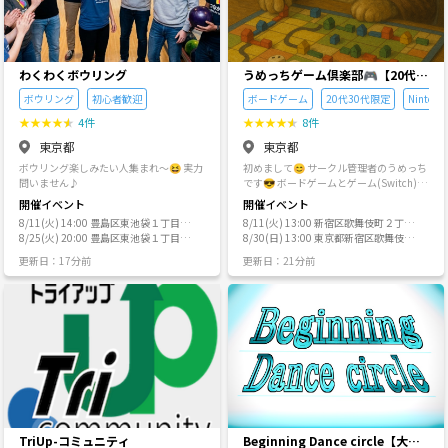
の交換や過度な私的交流を前提にしない
ランもご用意しています！ ◆イベントに
トを開催していますので、今日・明日に
方（クリエイター含む）、または今後同
ことで、できるだけフラットに参加でき
ついて 飲み会・アウトドア・ボードゲー
でも色々なイベントが探せると思います
様のサークルを立ち上げる予定の方
る場を守ろうとしています。 もちろん、
ム・スポーツなど、 さまざまなイベント
✨ ▍参加者さんへの想い❣ 折角ご参加
人として自然に関係が生まれること自体
を毎週開催しています。 中でも人気なの
頂いた皆さんには ❶ 期待していた出会い
を否定したいわけではありません。 （私
は、初心者歓迎のボードゲーム会🎲 「や
につながる機会 ❷ 期待していた何かが得
わくわくボウリング
うめっちゲーム倶楽部🎮【20代3
自身、気の合う友人のような存在がほし
ってみたいけど難しそう…」 「ルールが
られるキッカケ どちらか１つでもお土産
0代限定】
いと思う気持ちは、それなりにありま
ボウリング
初心者歓迎
ボードゲーム
20代30代限定
Nintend
わからなくて不安…」 そんな方でも大丈
として手に入れてお帰り頂きたいという
す。） ただ、「出会い」や「つながり」
夫。 スタッフが丁寧にルール説明しなが
想いがあります。 イベントは企画者だけ
★
★
★
★
★
4件
★
★
★
★
★
8件
が強く前提化された瞬間に、安心して話
ら進めるので、 初めてでも安心して楽し
では完成せず、参加者さんと共に創ると
せなくなる人がいることも事実だと思っ
東京都
東京都
めます。 もちろん経験者の方も大歓迎で
いう側面があります。 その為には、皆さ
ています。 また、ナンパ目的の参加や、
す！ 開催は主に金曜の夜・土日 場所は新
んからのご協力も頂きながら１つ１つの
場の空気を壊すような方をできるだけ避
ボウリング楽しみたい人集まれ〜😆 実力
初めまして😊 サークル管理者のうめっち
宿・渋谷・池袋エリアが中心です。 ゲー
企画を丁寧に行っていきたいと考えてい
けるため、あえて強めの文言・ルール設
問いません♪
です😎 ボードゲームとゲーム(Switch)が
ムは、気軽に楽しめるライトなものを多
ます。 良い企画を作り➤良い方々が集ま
定にしています。 実際には、常識的な範
趣味で ボードゲームについては数えて無
開催イベント
開催イベント
くご用意しています。 ・パーティー系 ・
り➤良い出会いとキッカケの場を創る、
囲での交流まで過度に取り締まりたいわ
いですが100個以上は持ってると思いま
協力系 ・チーム戦 ・騙し合い系 ・正体隠
そんな想いを強く抱いています。 ▍協力
8/11(火) 14:00 豊島区東池袋１丁目４
8/11(火) 13:00 新宿区歌舞伎町２丁目
けではありません。 （とはいえ、場の趣
す🎲 既に100名ほど在籍しているコミュ
匿系 など 持ち込みも大歓迎です♪ イベ
者･仲間･コラボ募集🌞 エンジョイジャパ
３−６ ３階
8/25(火) 20:00 豊島区東池袋１丁目４
１４−８ メトロプラザ２ 3階
8/30(日) 13:00 東京都新宿区歌舞伎町
旨を逸脱している場合は、容赦なく対応
ニティですが もう少し新しい方を向かい
ントの雰囲気は公式Instagramから👇 東
ンでは、共に楽しく色々なチャレンジが
３−６ ３階
２丁目１４−８ メトロプラザ２ 3階 BAR
します。） 少し不器用で、やや偏った運
入れたくてこちらでも サークルを作らせ
更新日：17分前
更新日：21分前
京えにしあ倶楽部 Instagram https://ww
できる仲間やコラボ頂ける方を探してい
ATHENA
営方針かもしれません。 それでも、「人
て頂きました✨ 皆さんお喋り好きな方が
w.instagram.com/enisia_tokyo?igsh=M
ます。 社会人サークルやイベントを開催
間関係」より先に自由に思考できる空間
多いので黙々とゲームをやりたい方より
Tg3azJoaXh5aTZrOQ%3D%3D&utm_so
している方、企業様や個人の方でも構い
を置きたい。その考えで運営していま
ワイワイ会話しながら楽しみたい方向け
urce=qr ◆えにしあが大切にしているこ
ません。 出会いを応援する社会人サーク
す。 Q.参加にあたって哲学などの知識は
のサークルとなります☺️ 宜しくお願いし
と 「みんなの居場所をつくる」 これが、
ルを始めとして、今後色々なイベントを
必要か？ A：参加にあたって、専門的な
ます🙇‍♂️ 【イベント実績】 ボドゲ会🎲 マ
東京えにしあ倶楽部の一番大切にしてい
計画しています。 想いに共感して頂いた
知識は必要ありません。 哲学に詳しくな
ダミス会🕵️‍♂️ 飲み会🍷 スプラ会🔫 マリカ
る想いです。 初めてのサークル参加っ
方・少しでもご興味のある方は、いつで
くても、本をたくさん読んでいなくて
会🚗 軽井沢旅行☃️ 脱出ゲーム😎 ホーム
て、少し緊張しますよね。 「馴染めなか
も気軽にお声がけ下さい♪ ▍感謝のこと
も、初めての方でも、そのままご参加い
パーティー🏠 スポッチャ🎳 など 【禁止
ったらどうしよう」 「輪に入れなかった
ば🙏 最後までお読み頂き本当に有難うご
ただけます。 当サークルは、知識の量を
事項】 ネットワークビジネス勧誘🆖 宗教
ら…」 そんな不安を感じるのは当然で
ざいます！ 少しでもご興味をもって頂け
競う場ではありません。 ひとつの問いに
勧誘🆖 ビジネス勧誘🆖 連絡先の強要行為
す。 代表自身も、同じ気持ちをたくさん
ましたら、ぜひ１度お試しに参加してみ
ついて、自分の言葉で考え、他の参加者
🆖 【サークル運営者、イベント主催の
経験してきました。 だからこそ、新しく
て下さい♪ ・貴方にとって明るい未来の
の考えに耳を傾けながら、少しずつ思考
方】 年齢層、イベントの趣旨が近い方は
TriUp-コミュニティ
Beginning Dance circle【大人
来る方、一人参加の方が安心して楽しめ
扉が開く ・新しいキッカケが１つでも得