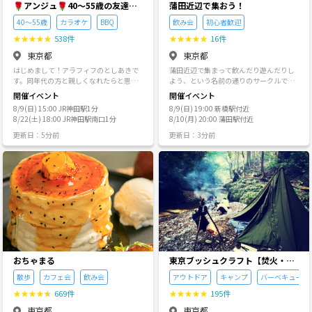
🌹アンジュ🌹40～55歳の友達作
蒲田近辺で集おう！
りサークル
40～55歳
カラオケ
BBQ
飲み会
初心者歓迎
★
★
★
★
★
538件
★
★
★
★
★
16件
東京都
東京都
はじめまして！アラフィフのとしあきで
蒲田近辺で集まって飲んだり遊んだりし
す。同年代の方と親しくなれたらと思
よう、という名前の通りのサークルです
い、この会を立ち上げました。このサー
❗️ なかなか蒲田近辺のイベントが無いの
開催イベント
開催イベント
クルを通して、何でも気軽に話せる友達
で、ならば自分で開催するか…とこのサ
8/9(日) 15:00 JR神田駅1分
8/9(日) 19:00 新橋駅付近
に出会ってほしいと思っています 40～55
ークルを立てました🔆 なので、お店の予
8/22(土) 18:00 JR神田駅南口1分
8/10(月) 20:00 蒲田駅付近
歳の会とは別に、35～49歳の会も運営し
約と会計は担当しますが、私もいち参加
ていますので、40代の方はそちらも合わ
者として会を楽しませていただきます✨️
更新日：5分前
更新日：3分前
せてよろしくお願いします🙇 🍃────
＝主な開催場所＝ 蒲田・新橋 たまに大
──────────────────
森・大井町・川崎・鶴見・横浜 …基本的
──────────🍃 数あるサークル
にJR京浜東北線か京急線沿いで開催しま
の中から、ご覧いただきありがとうござ
す🙌 ＝サークルの方向性＝ 大勢の人と交
います！こちらのサークルは、対象が40
流して自己実現だか人脈作りがあーだこ
～55代半ばの方ですが、イベントによっ
ーだで…とかいう意識高めな目的は特に
ては30代の方も対象となります。 立食パ
立てず、少人数でただ気楽に飲んだり遊
ーティー、食事会、カラオケ、麻雀、散
んだりする会にしたいなと思ってます🌟
策、お花見、BBQなど。 初参加の方も
そこで運良く気の合う仲間とか友達と出
3〜4割ほどいらっしゃいます。 特徴は初
会えたらラッキーだよね〜というスタン
参加の方が溶け込みやすい雰囲気で、内
スです、気軽にご参加ください🤘
輪で盛り上がるサークルではありません
おちゃまる
東京ブッシュクラフト【焚火・キ
✮初参加の方もよく来て下さる方も和や
ャンプ・サバイバル】
散歩
カフェ会
飲み会
アウトドア
キャンプ
バーベキュー
かにお話しできる雰囲気だと思います(^
^) ぜひ気軽に参加して頂きたくさんの方
★
★
★
★
★
669件
★
★
★
★
★
195件
と交流してほしいと思っています☆ 会社
東京都
東京都
や普段のルーティンの中では、本来出会