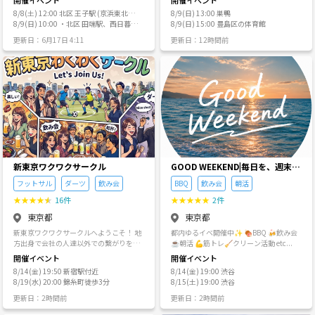
開催イベント
開催イベント
成り立ち 2019年4月 青森から東京に上京
ームで和気あいあいとしています^^ 毎
チル）**です！🙌 🌟サークルの目的 ・
を教えてください 友達感覚がいいし、主
8/8(土) 12:00 北区 王子駅 (京浜東北
8/9(日) 13:00 巣鴨
して、共通の趣味友達1人 2024年5月 バ
回、おひとりで初参加の方がいっしゃい
童心に返りたい ・新しいことに挑戦した
催として不慣れな部分や至らぬ点がいっ
線・南北線・東京さくらトラム)から徒
8/9(日) 10:00 ・北区 田端駅、西日暮里
8/9(日) 15:00 豊島区の体育館
レーボールのイベントを開催してみる 20
ます🏸 主にバドミントン、卓球、飲み会
い ・遊びを通じて友達を作りたい ・体を
ぱいあると思いますので、参加費の500
歩orバス、バイク可、車不可☓
駅 (山手・京浜東北線・千代田線)
25年4月 自分の趣味でイベントを企画し
などをやっています 🟨男女比は？年齢層
動かしたい ・仕事と関係ない人と話した
円は会計のときにお返しします🍰 同じお
更新日：6月17日 4:11
更新日：12時間前
てみると、同じような価値観の方と知り
は？ 回によりますが、おおむね男女比は
い 主な年齢層は 20〜30代、男女比は 6：
店でイベントを開催する場合、そのお店
合い つなげーとでイベント企画してみる
5:5～7:3くらい^^ 主に20～40代の方が
4 🚫ご参加をお断りする方 ・ネットワー
に行ったことがない方の参加を優先させ
🟢サークル名『ともつくーる』の由来 と
多く、中学生、高校生、大学生、社会人1
クビジネス、営業、勧誘目的の方 ❌ ・ナ
ていただきますのでご了承ください 今ま
もだちをつくる＝ともつくーるです。 覚
0代～60代まで幅広くいらっしゃいます
ンパ目的の方 ❌ しつこい方がいたら、す
では他のサークルとお店が被らないよう
えてもらえるような名前をつけてみまし
🌝 🟩外国人も参加できますか？ 外国の
ぐにスタッフにご相談ください。 🏫カム
にチェックしてたけど、お店が被るのは
た。
方もたくさんいらっしゃいます^^ 特に中
チル名物イベント「学校に泊まろう」 カ
問題ないみたいだから気にするのはやめ
国・韓国・ベトナム・マレーシアの方が
ムチルといえばコレ！✨ 廃校や貸切の学
ました🍀 少人数のサークルで出来るだけ
多めです。旅行・ワーホリの方もいます^
校を舞台に 1泊2日の非日常体験を楽しみ
色々な方に来ていただきたいので、連日
^
ます。 🏃 体育館で運動会 🍛 調理実習で
の参加や ひと月間の参加回数が多い場合
カレー作り 🎤 夜はラジオや文化祭ノリの
は他の方の参加を優先させていただくこ
企画 🎇 手持ち花火やボードゲームでお泊
とがありますのでご了承ください あとイ
まり会 まるで修学旅行のような時間を、
新東京ワクワクサークル
ベント開催 間近にキャンセルが発生した
GOOD WEEKEND|毎日を、週末
大人になった今だからこそ全力で楽しめ
場合は最少催行人数に関わらずイベント
に。
フットサル
ダーツ
飲み会
BBQ
飲み会
朝活
ます！🌙 🎲そのほかの活動 ・ボルダリ
を実施することがありますのでご了承く
ング（未経験歓迎！ルール＆マナーも丁
ださい🌀 少人数のサークルなのでキャン
★
★
★
★
★
16件
★
★
★
★
★
2件
寧に）🧗 ・ボードゲーム（70種類以上！
セルは出来るだけ直前にならないように
東京都
東京都
初心者歓迎）🃏 ・マーダーミステリー
してください、キャンセルが多い方のイ
（推理好き集まれ！）🕵️ ・ピクニック
ベントへの参加はご遠慮させていただき
新東京ワクワクサークルへようこそ！ 地
都内ゆるイベ開催中✨️ 🍖BBQ 🍻飲み会
（ナイトピクニックも開催）🌸 ・BBQ
ます あと最近 直前キャンセルが増えてい
方出身で会社の人達以外での繋がりを作
☕朝活 💪筋トレ🧹クリーン活動 etc...
（みんなでワイワイ！）🔥 ・キャンプ
て、キャンセル料 発生期間をすこし前に
るために立ち上げました！ 食べ放題企
開催イベント
開催イベント
（大自然の中で非日常体験）🏕️ ・演劇
設定することにしたのでご了承ください
画、ダーツ、フットサル、飲み会などみ
（初心者大歓迎！演劇に触れてみよう）
8/14(金) 19:50 新宿駅付近
8/14(金) 19:00 渋谷
🌿 つなゲートをしてなければ会うことも
んなが楽しめる様なイベントにしていき
👤 ・アカペラ/合唱（歌でつながる仲間
8/19(水) 20:00 錦糸町徒歩3分
8/15(土) 19:00 渋谷
ないと思うので、いろいろな方と知り合
ます✨ また一緒にサークルを盛り上げた
づくり）🎤 ・季節イベント（花見/海/ハ
えたら嬉しいです 🪴禁止事項🪴 営業・
い人も常に募集しています♪ 一緒に楽し
更新日：2時間前
更新日：2時間前
ロウィン/クリスマス/スノボなど）🎄 ・
勧誘・ナンパ 他の参加者が不快に思うこ
みましょう😊
特別企画（謎解き街歩き/脱出ゲームな
と 連絡なしの不参加 イベント外でのトラ