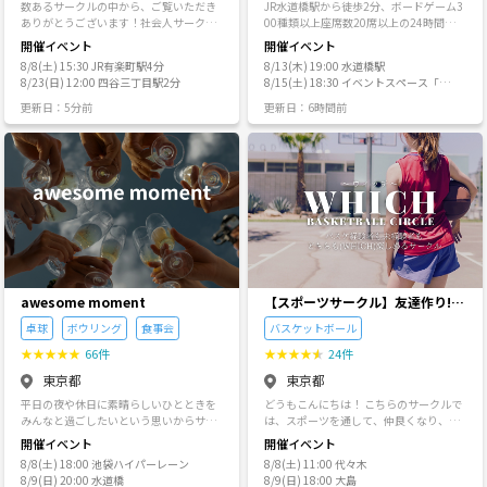
たい気持ちが強い方やとても前向きでポ
数あるサークルの中から、ご覧いただき
JR水道橋駅から徒歩2分、ボードゲーム3
る範囲を広げていく場にできればと思っ
しだけマシになるような、そんな仲間が
ジティブな方にご参加頂く傾向がありま
ありがとうございます！社会人サークル
00種類以上座席数20席以上の24時間稼働
ています。知識も、思考のあり方も、参
見つかります。 ◎変な勧誘なし 法人代表
す。 ・「午前」のイベントでは、主婦の
アンジュは30代中盤～50代前半の友達作
のフリースペースになります。そちらの
加者の皆さんと一緒に増やしていけたら
開催イベント
開催イベント
が主催してるので、変な勧誘とかの心配
方やフリーランス・個人事業主・起業さ
りサークルです✮ 立食パーティー、食事
スペースを使い、 ポーカー会、ボードゲ
嬉しいです。
は一切ナシ。むしろ積極排除。安心して
8/8(土) 15:30 JR有楽町駅4分
8/13(木) 19:00 水道橋駅
れている方が多く、優しい方が多い印象
会、麻雀、散策、お花見、BBQなど。 初
ーム会、 各種交流会、勉強会、 グルメ会
遊びに来てください！ ---------- 【こんな
8/23(日) 12:00 四谷三丁目駅2分
8/15(土) 18:30 イベントスペース「ア
があります。 ・「昼間」のイベントで
参加の方も3〜4割ほどいらっしゃいま
など定期的に開催しております。
人、大歓迎！】 ◎とりあえず誰かと喋り
ソビバとマナビバ」
は、会社員の方や学生さんが多くなる傾
す。 特徴は初参加の方が溶け込みやすい
更新日：5分前
更新日：6時間前
たい、笑いたい。 ◎職場以外の「普通に
向があると感じます。 ・「夕方」のイベ
雰囲気で、内輪で盛り上がるサークルで
仲良い友達」が欲しい。 ◎難しい話は苦
ントでは、本当に色々なタイプの方がご
はありません✮初参加の方もよく来て下
手だけど、人生ちょっと良くしたい欲は
参加頂くので一様に言えませんが、比較
さる方も和やかにお話しできる雰囲気だ
ある😊 ◎お酒が好き、またはお酒の席の
的大人数のご参加を頂く傾向です。 ・
と思います(^^) ぜひ気軽に参加して頂き
雰囲気が好き！ ---------- 【最後に】 「どん
「読書会」のイベントでは、学びに前向
たくさんの方と交流してほしいと思って
な人がいるのかな…」って不安かもです
きな素敵な方のご参加が多いと感じてお
います☆ 会社や普段のルーティンの中で
が、みんな最初は一人でした！ あんまり
ります。 ▍お客様の声🎀 ✨２０代女性
は、本来出会うことがなかった人たちと
構えず、ふらっと遊びに来る感覚でOKで
✨「★★★★★」 今回は友だちづくりを
気軽に出会えるので、不安な気持ちはあ
す。 一緒に「おもしろい休日」をアップ
目的に参加。 最初のテーブルは同性同士
ると思いますがぜひ一度お越しいただ
デートしていきましょう〜！🍻✨ ----------
でそこまで緊張することなく話すことが
き、当サークルの雰囲気を感じてもらえ
【主催】 アップデート株式会社 コミュニ
できました。その後カードを使ってのシ
たらと思います✨ 🔴以下の40～55歳の
ティ事業部
ャッフルが2回あり、色んな人と交流でき
交流会も主催していますので、40代の方
awesome moment
【スポーツサークル】友達作り!
て良かったです。時間があっという間に
はそちらも併せてよろしくお願いしま
スポーツの良さを分かち合いた
感じるくらい。。。 自己紹介カード？は
卓球
ボウリング
食事会
バスケットボール
す。 https://tunagate.com/circle/93543
い！
既に項目があるもので書きやすかった
━━━━━━━━━━━━━━━━ ≪イ
★
★
★
★
★
66件
★
★
★
★
★
24件
し、見やすかったように感じました。 参
ベント参加対象者≫ ◆性別を公開してい
加している人はみんな積極的にコミュニ
東京都
東京都
る方 ◆30代中盤～50代前半 ◆日本語を
ケーションをとっており、楽しい時間を
話せる方 ━━━━━━━━━━━━━━
平日の夜や休日に素晴らしいひとときを
どうもこんにちは！ こちらのサークルで
過ごせました！ ✨３０代男性✨「★★★
━━ 性別を公開する方法 ①マイページの
みんなと過ごしたいという思いからサー
は、スポーツを通して、仲良くなり、ス
★★」 このようなイベントへは初めての
右上の【設定】の歯車をタップする ②登
クル名をawesome momentにしました✨
ポーツの良さを分かち合うサークルとな
参加でしたが、主催者の方がしっかりサ
開催イベント
開催イベント
録情報設定の〈性別〉を【公開する】に
✨ 今後、卓球をメインにボウリング、飲
ってます！ そんな僕もバスケが大好き
ポートしてくださり、楽しく参加するこ
する ━━━━━━━━━━━━━━━━
8/8(土) 18:00 池袋ハイパーレーン
8/8(土) 11:00 代々木
み会なども検討しています♪ みなさんと
で、スポーツを通してたくさんの人と仲
とができました。 また、他の参加者の方
〈メンバー申請〉〈サークルルール〉
8/9(日) 20:00 水道橋
8/9(日) 18:00 大島
一緒に楽しみたいです😊 よろしくお願い
良くなれたので、その良さを皆さんと分