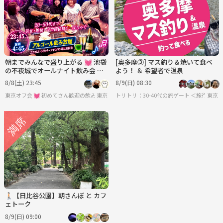
朝までみんなで盛り上がる 💓 池袋
[奥多摩③] マス釣り＆焼いて食べ
の不夜城でオールナイト飲み会 🍾
よう！ ＆ 希望者で温泉
５時間飲み放題 🥂 20～40代まで参
8/8(土) 23:45
8/9(日) 08:30
加♪
東京オフ会 💓 初めてさん歓迎の飲み会です 💓 男女関係なく純粋に友達作りをしよ
東京
トリトリ：30-40代の旅ゲート ＜旅行・
東京
🚶🏻【日比谷公園】朝さんぽ と カフ
ェトーク
8/9(日) 09:00