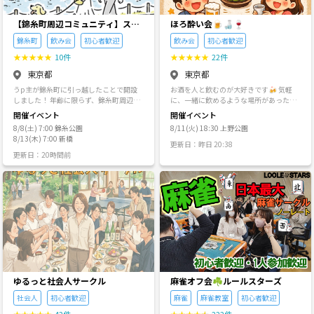
にしてくれる。 そんなコミュニティを目
承ください。 ・参加費のお支払いについ
指しています。 ⸻ こんな方におすす
ての詳細、キャンセルポリシーなどは、
めです🌿 ✔ 一人でも参加できるコミュ
各イベント毎に設定するため、参加する
【錦糸町周辺コミュニティ】スー
ほろ酔い会🍺🍶🍷
ニティを探している ✔ 社会人になって友
際にご確認頂く様、お願いします。 な
パーレトリバー
錦糸町
飲み会
初心者歓迎
飲み会
初心者歓迎
達が減ったと感じる ✔ 休日をもっと充実
お、参加チケットに設定している参加費
させたい ✔ 新しい趣味を見つけたい ✔
はコミュニティ運営費用とさせて頂きま
★
★
★
★
★
10件
★
★
★
★
★
22件
落ち着いた雰囲気が好き ✔ 無理なく自然
す。 ・イベントの参加者の申込み状況次
東京都
東京都
につながれる場所がほしい ⸻ 初参
第では、男女比を調整させて頂く場合も
加・一人参加について GRANDIRでは、
ありますが、ご理解の程、宜しくお願い
うp主が錦糸町に引っ越したことで開設
お酒を人と飲むのが大好きです🍻 気軽
初参加・一人参加の方がほとんどです。
します。 また、女性参加者が1名で居づ
しました！ 年齢に限らず、錦糸町周辺で
に、一緒に飲めるような場所があったら
「輪に入れるかな…」 「人見知りだけど
らい雰囲気とならないように、できる限
遊べる方、飲める方、なんとなく運動し
楽しいと思いサークルをつくりました✨
開催イベント
開催イベント
大丈夫かな…」 そんな不安を感じながら
り配慮したいと思います。 ※少人数のイ
たい方など、是非ともご参加ください😌
私はたくさん飲みますが笑 アルコールが
来られる方もたくさんいます。 だからこ
ベント、勉強会の場合は調整が難しい場
8/8(土) 7:00 錦糸公園
8/11(火) 18:30 上野公園
本サークルのテーマは 『人生のスキマ
苦手な方は、状況に合わせてお会計も柔
そ、 誰でも安心して参加できる雰囲気づ
合もあること、予めご了承ください。 ・
8/13(木) 7:00 新橋
に、気づきと情熱を』 と設定しておりま
軟に考慮しますのでご安心ください☺️ 一
更新日：昨日 20:38
くりを一番大切にしています。 無理に盛
当サークルにおいて同じ方のイベント参
す🔥 仕事やプライベートのルーティンが
緒にゆるく飲んだり話したりできる方、
更新日：20時間前
り上がる必要も、 頑張って話しかける必
加は月2回まででお願いします。 また、
繰り返してしまいがちな中で、 いつもの
気軽にどうぞ🍺 興味ある方はコメントや
要もありません。 自分のペースで楽しん
同じ内容の企画、同じ飲食店でのイベン
光景の中に変化と達成を加えていく為
メッセージお待ちしてます🙌 ⚠️注意事項
でいただければ大丈夫です☺️ ⸻ イベ
ト参加申込は1回限りでお願いします。
に、サークル活動を継続しております🤩
恐れ入りますが、個人的な営業や宗教、
ントについて GRANDIRでは、 📚 読書会
（自習会は例外） ※こちらからイベント
・予定がなくなったので、近所で遊びた
ネットワークビジネス等への勧誘目的の
☕ カフェ会 🍽 ご飯会 🎯 ダーツ 🧩 謎解
を中止にした場合は、参加申込はカウン
い ・週末は予定入れて、メリハリつけた
ご連絡は、控えていただけますと幸いで
き 🎲 ボードゲーム など、様々なイベン
トしません。 ・イベントにおいて以下の
い ・生活習慣グダってきたので整えたい
す。
トを開催しています。 「今日はこれに参
行為を禁止します。禁止行為が発覚した
・隙間時間に予定を入れたい などをお求
加してみようかな。」 そんな気持ちで気
場合、当コミュニティからの退会、事務
めの方におすすめです🌱 初めて参加大歓
軽に来てもらえたら嬉しいです。 ⸻ G
局への連絡、他のイベント主催者への情
迎なので、お気軽にお越しくださいませ
RANDIRのお約束 安心して楽しめるコミ
報共有等の対応をさせて頂く場合もあり
🙂 ※ヘッダーやイラストには以下サイト
ュニティを目指すため、 ・営業・勧誘・
ます。 ○マルチ商法、ネットワークビジ
の画像を使用しております🙌 https://loo
宗教活動・ネットワークビジネス目的で
ネスへの勧誘 ○宗教、商品販売等の勧
sedrawing.com/
ゆるっと社会人サークル
麻雀オフ会☘️ルールスターズ
の参加は禁止しています。 ・他の参加者
誘・営業目的、自身主催や他のイベント
が不快になる行為は禁止しています。 ・
への勧誘目的での参加 ○犯罪・暴力行為
社会人
初心者歓迎
麻雀
麻雀教室
初心者歓迎
誰もが安心して過ごせる雰囲気づくりに
○セクハラ・ナンパ・異性への過度なア
★
★
★
★
★
42件
★
★
★
★
★
222件