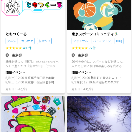
0代 ❺ これらはイベントによって変動
は上級者メンバーを連れて食料を現地調
します、また年代は感覚です ⚫︎ お断り事
達しながら無人島に3泊して生還しまし
項 ・宗教、マルチビジネス、各種営業に
た。 2023年。南米ペルーのジャングルで
は全く興味ありませんし、主催サークル
ディスカバリーチャンネルごっこしてき
で促すことも絶対にありません。 これ
ました。部族と一緒に泥水啜りながら捕
らを目的とする方は、とても迷惑なので
まえたカエルや魚を食べて、自分でおう
かかわらないでいただきたいです。 ・生
ち建てて、夜はサルと鳥と虫の合唱を聞
活の余白という限られた時間の中でサー
ともつくーる
きながら寝てました。 鬼ごっこサークル
東京スポーツコミュニティ🏃‍♂️
クル運営をする中、将来のトラブルはで
も運営しています。 【もう少し詳しく】
きる限り未然に防止したいと考えていま
アニメ
カラオケ
友達作り
フットサル
バドミントン
BBQ
歴史をたどれば、火は元々人類が活きて
す。 よって、サークル間での共有され
いく上での必須科目であり、都会の人は
★
★
★
★
★
489件
★
★
★
★
★
77件
た情報をもとにお会いする前段階での参
本当の自然から離れすぎてしまっていま
加お断り（ブロックリスト登録）、 も
東京都
東京都
す。 土も触らなくなってしまった現代人
しくは当サークル参加時の様子や参加者
に、整備されていない。でもある程度安
趣味を通じて『東京』でいろいろなイベ
20代を中心に、スポーツなどを通して、
からの情報をもとにその後の参加お断り
全は担保されている自然で過ごす自由な
ントで遊んだり『友達作り』『アニメ』
人との出会いや日常の楽しみを広げるコ
（ブロックリスト登録）とする場合があ
体験をここではできます。 そしてブッシ
『カラオケ』『ゲーム』『スポーツ』な
ミュニティです😁 東京・飯田橋・錦糸町
ります。 ・時には、間違った情報をもと
開催イベント
開催イベント
ュクラフトの魅力は、知識と経験と技術
どを楽しむサークルです！ ✅️同じ趣味で
を中心に、 スポーツ・交流イベントなど
に判断してしまうことはあるかもしれま
8/8(土) 12:00 東京都千代田区岩本町2
8/8(土) 20:00 錦糸町の屋外ミニコート
を積めばどんどん少ない荷物になってい
友達を作りたい ✅️楽しい1日を過ごした
を開催しています！ ━━━━━━━━━
せんが、リスク軽減のためにご理解いた
丁目7-2 神田YTビル 6階
8/8(土) 17:00 東京都千代田区岩本町2
（錦糸町駅 徒歩5分）
8/13(木) 19:30 西早稲田のスタジオ
くところです。自然に頼る考えや身に付
い ✅️1人でも気軽に参加したい ✅️好きな
━━━━━━ ☘️コミュニティ 約200名
だければ幸いです。 全く心当たりがな
丁目7-2 神田YTビル 6階
（西早稲田駅 徒歩2分、東新宿駅 徒歩1
いたスキルは一生モノです。 私のルーツ
ことで盛り上がりたい ✅️お出かけするき
（男性：約120名・女性：約80名） ほと
くそのような状況になっている可能性が
更新日：56分前
更新日：43分前
0分）
である旅と似ていて限られた道具や資
っかけがほしい という方にぴったりです
んどが20代です👫 ━━━━━━━━━━
ある場合はご連絡ください。 （ブロッ
源、頭と能力を使って切り開いていく様
✨️ アニメ、カラオケ（Jpop・アニソ
━━━━━ ✨活動実績 ・累計100回以上
クで連絡が難しい場合はどなたか経由で
はとても生きている感じがします。 この
ン・ボカロ・邦ロック）、TVゲーム、ボ
開催 ・累計600名以上が参加 これまで
ご連絡をください） _______________
面白い感覚を多くの人に知ってほしいな
ードゲーム、スポーツなど趣味に触れな
に、 フットサル、バドミントン、 バスケ
サークル代表のしんは、つなゲートでは
と思って活動しています。 焚き火や自然
がら楽しみます✨️ 🔴チケットについて
ットボール、バレーボール、 皇居ラン、J
まだ初心者ですが、 以前、現在は終了し
の中で寝る経験を通して、たくましくな
基本的には早い申込みがお得なようにし
-POPエクササイズ、 ピクニック、お花
てる別サイトでいくつか企画者として
りながら レベルの高い遊びをするために
ています。キャンセルは前日まで無料で
見、花火、BBQ、読書会など、 様々なイ
様々なイベントを作り、 そこで出会った
一緒に成長していきましょう！ “the mor
なので「いけたらいきたい」というので
ベントを開催しています🏃‍♂️
メンバーと国内外、100以上の旅や遊び
e you know, the less you carry” (知れば知
あれば申し込み、後からキャンセルでも
の企画を立ててきました。 たとえば国内
るほど身軽になる。)