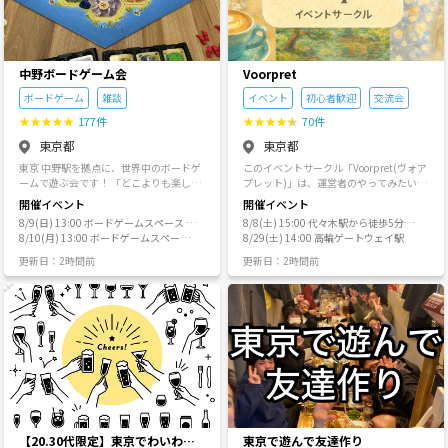
役割分担～おもてなしの心♪ 😊メンバー
一番リピーターが多いのは料理会。ちょ
が中心となって仕切る🌟 🐁「今」やりた
っと変わった料理を中心にやります。 楽
いことを形にする！ 🎃季節毎に様々な文
しいので皆さんリピートしてくれます
化祭的な催し物！ 💛💙毎日楽しめるオフ
が、メニュー数が多いので毎回時間ギリ
会を開催💜💚 ★初めてはほとんどが1人
ギリです A: 街歩き系、イベント系は少人
中野ボードゲーム会
Voorpret
参加！ ★慣れてきたら友達と一緒に～♪
数がオススメ。人数多くなると、このサ
ボードゲーム
雑談
イベント
初心者歓迎
交流会
★仲間が沢山で毎日お誘いが止まらない
ークルの特徴は消える傾向に A:国際イベ
ｗ ★楽しいをみんなで共有していこう♪
ント系：代々木公園で行う外国フェスへ
★
★
★
★
★
177件
★
★
★
★
★
70件
💗 東京 ❥池袋から友達作りを始めよう
の出没率はとても高いです。少人数で行
東京都
東京都
💗 10年後も20年後も仲良しの友達を作
くと楽しめます A: スポーツ観戦：主催の
ろう✨ ❶ 毎日楽しく活動する！ コンセ
趣味の世界です。サッカーのJリーグ、バ
東京 中野駅を拠点に、世界中のボードゲ
このイベントサークル「Voorpret(ヴォア
プトは”友達作り” 飲み友/趣味友、相談
スケのWリーグの試合観戦。 Q: なぜ外国
ームで遊ぶ会です！ 「どこよりも楽し
プレット)」は、運営者のやってみたいを
相手や運命の相手なんかも！？色々な人
人が来る？ A: 結局主催が（半分）外国人
く、分かりやすく、丁寧に」をモットー
形にするため立ち上げたサークルです！
開催イベント
開催イベント
達で楽しく活動中♪♪ ❷ オフ会企画！ タ
だと外国人と仲良くなりやすいのでそれ
に、ボードゲームが初めての人も、詳し
私たちは日々の生活の中で、仕事・友
コパや手作り餃子、 その場で作るハンバ
が話題になってランダムにやってきてい
8/9(日) 13:00 ボードゲームスペース B
8/8(土) 15:00 代々木駅から徒歩5分の
い人も、みんなが楽しめるサークルを目
人・ネットなどを通していろんなことを
ーグ会等の手作り系☆ 正月🎍ハロウィン
る可能性がある Q: 注意していることは？
OARDWAY(ボードウェイ)
8/10(月) 13:00 ボードゲームスペース
レンタルスペース
8/29(土) 14:00 高輪ゲートウェイ駅
指します。 サークルからのお願い事は下
知ることができます。 その中で、私た
🎃クリスマス🎄 カウントダウン🍾等の
A: MLM、宗教勧誘、ビジネス勧誘。なん
BOARDWAY(ボードウェイ)
記のとおりです。 ①「みんなが楽しめて
ちは「面白そうだな」「やってみたい
更新日：2時間前
更新日：2時間前
季節の催し物☆ その他、メンバーがやり
かよくわからない飲み会勧誘 主催の私に
いるか」を"みんな"で意識する ボードゲ
な」と思うことに数多く出会いました。
たい企画を実現♪ ❸ オフ会メンバーだけ
も持ちかけてくる人が多いので、他にも
ームは自分1人だけでは楽しめません。
でも、その中には理由があってまだや
でお店貸切♪ 盛上り過ぎても大丈夫!! 必
いるんだろうなと。 禁止してます A: たま
みんなが互いに一緒に遊ぶ人のことを大
っていないものがたくさんあります。
ず貸切で開催♪ ２店貸切で行き来自由の
に「私と親しい」などと言って参加者を
事にすれば、とっても楽しい会にできる
そういったものをイベントとして運営す
オフ会も☆ 週末は朝まで飲もう♪ 勿論...
勧誘してくる人がいるらしいですが、 基
はず！ ②ぜひボードゲーム友達をたくさ
ることで、”新しい発見をたくさんの人と
✨初めてさん/１人で/友達と参加大歓迎
本公式に”副主催”または”ゲスト主催”と
ん見つけてください。でも、無理強いは
一緒に楽しみたい！”というコンセプトの
✨ 木の温もりあるロッジのような居酒
認定しているメンバー以外からのサーク
しないでください。 もちろんボードゲー
もと運営いたします。 私たちがが見つ
屋☆ 朝まで楽しめる大人なダイニング
ルイベントへの勧誘以外は怪しいと思っ
ム以外にも趣味の合う友達ができれば最
けた新しい「面白そう」「やってみた
バー☆ ✨どちらかで集まったり両方貸切
てください。何かあれば問い合わせを
高です。 ただ、距離の縮め方は人それぞ
い」を一緒に体験しましょう✨ 【「Voor
った等 ✨毎日集まったメンバーで楽しん
れです。 連絡先交換の際など、必ず「も
pret(ヴォアプレット)」とは？】 →オラ
でます♪ 案内 🦆 https://youtu.be/3Py9
しよろしければ...」と、相手が断れるよ
ンダ語で、「お楽しみの前のわくわくす
V2clO0A 🍀 大人の立振る舞いで楽しもう
うな選択肢を残してください。 ③本サー
る感じを表す言葉」のことです！ 「楽し
【20.30代限定】東京でわいわい
東京で遊んで友達作り
🍀 ルールを守って楽しいオフ会にしまし