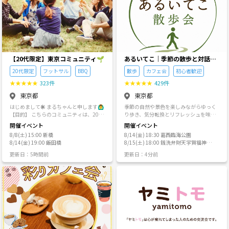
−−−−− ※異性との出会い目的ではイベン
科学のみでは還元しきれない問いも、人
いものでも食べながら、私たちの世代で
トを行っていませんので、最初から出会
間にとって重要な探究対象として扱いま
これからつながっていける 友人・知人を
い目的の方は参加NGです サークルに相
す。 本サークルは、異なる視点を持つ他
見つけませんか？ 週末に「40代、50代、
応しくないと思われる方には対処させて
者との対話や学習を通じて、自らの前提
60代限定の友だちづくり交流会」を新宿
いただく事もございます。 ※キャンセル
や思考及び知識を更新していくことを目
で定期的に開催し、 私たち世代の出会い
は致し方無いですがあまりに目立つ方は
的とします。 ・方針 ① 他者に強要しない
の場をつくっていますので、ぜひ一度遊
今後の参加をお断りさせていただく可能
限り、思想信条は尊重されます この場で
びにいらしてください！ 親睦が深まるよ
性もございます。 ※イベントの行程はあ
は、宗教・政治・倫理観・人生観を含
う、大人数にならないようにします。 ◆
【20代限定】東京コミュニティ🌱
​​あるいてこ｜季節の散歩と対話を
くまでも予定ですし、時間も目安です。
め、各人の思想信条そのものを否定しま
内容 40代、50代、60代友だちづくり交
楽しむ会
一部内容が変更になる、時間が早くもし
20代限定
フットサル
BBQ
散歩
カフェ会
初心者歓迎
せん。 ただし、自らの価値観を絶対視
流会 美味しいもの飲んだり食べたりしな
くは遅く終わる可能性は十分ありえます
し、他者へ強制・誘導・支配しようとす
がら、親睦を深めましょう！ 顔と顔を合
★
★
★
★
★
323件
★
★
★
★
★
429件
のでご了承下さい。 −−−−−−−−−−−−−−−
る行為は認めません。 「自分とは異なる
わせた、本当のコミュニケーションにこ
−−−−−−−−−−−−−−−−−− ↓お願い ・ハイ
東京都
東京都
考えを持つ人が存在する」という前提の
だわっている交流会です。 ◆場所 新宿の
キングや登山に行くイベントが多いで
もとで、対話を行います。 ②「事実」と
一般的な居酒屋 お酒が飲めなくてもかま
はじめまして☀️ まるちゃんと申します🙆‍♂️
季節の自然や景色を楽しみながらゆっく
す。屋外での運動なので不測の事態は誰
して語ることには条件がある この場で
いません。 ソフトドリンクで参加してい
【目的】 こちらのコミュニティは、20代
り歩き、気分転換とリフレッシュを味わ
にでもあり得ます。 ご不安な方は保険等
は、自由に考えることを歓迎します。 美
る方も少なくありません。 ◆開催曜日・
限定で、友達が欲しい方、新しい出会い
う“大人のおでかけコミュニティ”です。
の加入をご検討下さい。 ・ハイキングや
開催イベント
開催イベント
しさ、感動、意味、価値観、生き方のよ
時間 ＜土曜日＞ 17:00〜20:00 （ご希望
が欲しい方などが楽しく遊べるコミュニ
✨ こんな方にぴったり ・「自然の中で深
登山はなるべく体力が無い方や、初心者
うに、簡単には証明できない問いも大切
の方には、二次会あり） 女性も多くいら
8/8(土) 15:00 新橋
8/14(金) 18:30 葛西臨海公園
ティを目的としています🍀 スポーツや飲
呼吸したい」 ・「気軽にどこかへおでか
の方でも参加しやすい場所やコースを選
に扱います。 証明できないものを無価値
っしゃいますから、終了が極端に遅くな
8/14(金) 19:00 飯田橋
8/15(土) 18:00 銭洗弁財天宇賀福神
み会など、色々なイベントを企画してい
けしたい」 ・「知らない景色を誰かと一
んでいるつもりですが、せめてシューズ
だとは考えません。 ただし、自由に考え
らないようにしています。 ※日曜日およ
社、佐助稲荷神社
きますので、一緒に楽しみましょう😍
緒に楽しみたい」 ひとつでも当てはまる
は適した物のご準備をお願いいたしま
更新日：5時間前
更新日：4分前
ることと、根拠なく断定することは別の
び平日は、今のところ開催しておりませ
【参加者】 １人参加でも、友達と一緒に
方、大歓迎です🌱 📍 活動エリア 神奈川
す。 ・行き先の情報はあくまでも私個人
ものです。 ある主張を「事実」や「正
ん。 ◆参加費 5,000円～5,500円 ◆参加
参加でも、大丈夫です♪♪ 参加者は１人
が中心。ときどき 東京でも開催 していま
の主観です。感じ方は人それぞれなので
解」として語る場合には、その主張を支
資格 40歳くらい〜69歳くらいの社会的良
で参加される方や初めて来られる方が多
す。 🌸 どんなサークル？ ・大人の気分
気になる方は事前のリサーチをした上で
える根拠と論理を求めます。 自然科学で
識のある方（時間や約束を守れる方） 性
く、毎回参加者も変わっており、半分以
転換にぴったりのおでかけサークル ・参
のご参加をお願いいたします。 −−−−−−−
は、観察・実験・検証・反証可能性など
別は問いません。未婚既婚も問いませ
上が初対面となっております👬 雰囲気は
加者の9割以上が“おひとり参加” ・初参
−−−−−−−−−−−−−−−−−−−−−−−−- ↓運営
を通じて、自然現象に関する主張を検討
ん。 ◆参加申込（エントリー） 参加ご希
とてもフレンドリーなので、どなたでも
加の方も安心の落ち着いた雰囲気 ・年齢
に関して ※当サークルは交流型を目指し
します。 社会科学では、統計・調査・比
望の方は、「参加希望します」と書いて
仲良く楽しめるかと思います☺️☺️ 【メン
層は20〜50代。特に30〜40代が中心 ・
ています 一定人数以上の場合はグループ
較・制度分析・先行研究などを通じて、
送信ください。 折り返し具体的な開催
バー】 1000名程度（男性：600名、女
男女比はイベントごとにバラつくが、お
に分けての行動を行う事を基本としてい
社会に関する主張を検討します。 人文科
日・場所をご案内させていただきます。
性：400名） 20代限定となってます‼️
おむね半々 ・季節の花・紅葉・夜景・ラ
ます。 ですが極度に受け身な方や交流を
学では、文献・史料・歴史・思想・言
参加希望の旨が書かれていないメールに