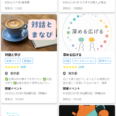
でしていると報告があった場合はイベン
す。初参加だと勇気がいるかもしれませ
8/8(土) 17:00 奥多摩
屋
8/8(土) 19:30 カラオケの鉄人🎤恵比寿
心に運営されています。 ・クリエイター
よ～っとか、新しい友達の場所が欲し
━━ ━━ ━━ ━━ ━━ ━━ ━━ ≪強制
トの参加キャンセルと次回以降当サーク
んが、泊りがお勧めです。 ◆時々 ・普通
駅前店
兼 代表：しん16 ・クリエイター（料理イ
い！ って人には特におススメ✨新たな楽
退会について≫ 他のメンバー様からクレ
更新日：1分前
更新日：1時間前
ルのイベント参加ができなくなります。
のキャンプ(初心者～) ・フォーカストビ
ベントほか）：シンジ ・クリエイター
しい毎日がやってくるよ✨ ♦♦ ここに集
ーム等があったメンバー様は、退会して
バーク(初級者～) ・自給自足亀五郎ごっ
（横浜イベントほか）：クミコ ・クリエ
合 ♦♦ 池袋メインで楽しんでるよ！ 💟
いただくことがあります。その際の詳細
こ(中級者～) ・無人島生活(今のところ上
イター（謎解イベントほか）：Mari ・期
💟 集まりの企画 💟💟 🍳集まったメンバ
などについてはお答え致しておりませ
級者～) ▼過去の雰囲気です →https://tu
間限定のゲストクリエイターの方 ・ほ
ーで作る手作り系オフ会 タコパ🐙餃子
ん。ご了承下さい。 ━━ ━━ ━━ ━━
nagate.com/blogs/BOg79vO8 ディスカ
か、いつも支えてくださるみな様 上記ク
🥟ハンバーガー🍔鍋🍲等 🎤みんなで合
━━ ━━ ━━ 《ご質問やご相談につい
バリーチャンネルが好きな人にはこの上
リエイターのみなさんはほぼここで出会
唱～カラオケ飲み会✨ 🌸季節系オフ会
て》 【質問・問い合わせに行く】ボタン
なくピッタリです。潔癖症の方にはあま
った仲間。 そんな仲間がまた増えること
正月🎍ハロウィン🎃クリスマス🎄
からお気軽にメールしてください☆彡 で
り向いてないかもしれません。 大自然で
を願っています。 ⚫︎ サークルコンセプト
カウントダウン🍾等 🤔メンバーで企画す
きるだけ早めに返信いたします。
のキャンプは一般的には大がかりな荷物
2024：Trick or Trip -人生に遊び心（tric
るオフ会 メンバーがやりたい企画を実
——————————————— 色々固いこ
と、遠出しなければできませんが、調べ
k）と冒険心（trip）を- 2025：30-40代
現♪ 🍀 大人の立振る舞いで楽しもう 🍀
とや窮屈に感じることも記載しました
つくして都内での開催を実現していま
の旅ゲート -次の旅が見つかる場所- 202
ルールを守って楽しいオフ会にしましょ
が、参加された皆さん全員に楽しんで頂
す。持ち物欄を参考に少ない荷物で済む
6：30-40代の旅ゲート -旅と体験- ⚫︎ 対
う!! (注意事項です。つなげーと規約も守
くためですので、【ルール】と【禁止事
対話と学び
深める広げる
ので、車も必要なく、都心在住であって
象年齢と参加傾向について（2025年よ
ろう) ・友達作りコンセプト、男女関係無
項】などを記載致しました🙇最後までお
も、手軽に学びと自然のアクティビティ
友達づくり
勉強会
対話
ディスカッション
哲学カフェ
り） ・各サークルにおいて、ある程度タ
く楽しもう ・個人都合における返金無し
読みいただきありがとうございます。よ
を体験できます。 ★キーワード 焚火、ブ
ーゲットの年齢層があった方が、参加し
ですよ～ ・各種勧誘の禁止(他グループ、
ろしくお願いいたします
★
★
★
★
★
59件
★
★
★
★
★
25件
ッシュクラフト、キャンプ、ソロキャ
やすく、また参加してお話もしやすと思
マルチ･ネットワーク、仮想通過･絵画販
ン、グランピング、サバイバル、ディス
東京都
東京都
いますし、参加者からも同様の声をいた
売勧誘、宗教等) ・営業、ナンパ、喧嘩、
カバリーチャンネル、無人島、かめ五
だきます。 ・そこで当サークルでは、メ
セクハラをされる方、第三者から見て不
✅ 仕事以外の繋がりを作りたい ✅ 対話
日ごろ通り過ぎてしまうような事柄を対
郎、旅、ナイフ ★主催について。 ゲーム
インを35〜45歳、そこから拡げて 30
快な行為をする方は、幹事の判断でお帰
が好き ✅他者の視点で世界を広げたい そ
話を通じて言葉にする会であり、簡単そ
のRPGなどが好きで、冒険やサバイバル
代・40代を対象としています。 ・配信企
り頂きま～すまた、そのような場合の返
んな私たちのためのサークルです^^ お気
うで難しいことに楽しみながら向き合う
に興味を持つ。 オーストラリアのジャン
開催イベント
開催イベント
画は制限を設けませんが、配信内で対象
金無しです みんなで楽しめる集まりにな
軽にぜひ一度ご参加ください🙌 ------- "自
会です🙋‍♂️ -------------------- より"気軽な対
グルで、様々な国籍の人と2カ月テント生
年齢のある企画のご案内をすることをご
るように協力してね！
10/3(土) 10:00 渋谷駅付近（詳細はお
9/6(日) 10:00 渋谷駅付近（詳細はお申
己理解"のイベントはこちらのサークルも
話"はこちらのサークルもご覧ください
活をした経験や、 アラビア人相手に交渉
理解ください。 ・参加者傾向（2024年1
申込み後にご連絡します）
込み後にご連絡します）
ご覧ください👇 https://tunagate.com/c
👇 https://tunagate.com/circle/91265
して馬を手に入れ、馬に乗って単独でア
更新日：49分前
更新日：49分前
2月以降集計） 男女比率 男性 ❹：
ircle/93387
フリカを300km旅をするなど、そういう
女性 ❻ （ただし、謎ゲートは男女比率反
ことが好きな人間。 身に着けた技術で、
転） リピート率 新規 ❷：リピート ❽
ここ数年で200名以上の方を自然に連れ
年代比率 20代 わずか： 30代 ❺：4
て行ったり、講習をしています。 2022年