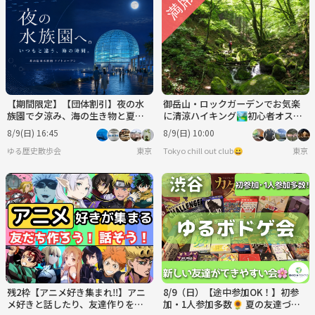
【期間限定】【団体割引】夜の水
御岳山・ロックガーデンでお気楽
族園で夕涼み、海の生き物と夏の
に清涼ハイキング🏞初心者オスス
ひんやり時間を楽しもう🐟✨
メコース🔰
8/9(日) 16:45
8/9(日) 10:00
ゆる歴史散歩会
東京
Tokyo chill out club😀
東京
残2枠【アニメ好き集まれ‼️】アニ
8/9（日）【途中参加OK！】初参
メ好きと話したり、友達作りをし
加・1人参加多数🌻 夏の友達づく