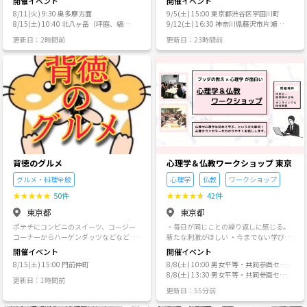
開催イベント
開催イベント
とはできません。参加者から複数のクレ
催 ⭐️SNSなどからも最新情報を発信中！
つなげーとを通じて “自然を楽しむ仲間”
い友達を作るの難しくないですか？ 2年
たします。 キャンセルされる方はサイト
いて】 哲学カフェ mini 人数：６人 日
ご心配はまったくありません🤗 参加され
ームが起きた場合は理由の如何を問わず
♪皆さまのご参加を、主催チーム一同お
8/11(火) 9:30 奥多摩方面
9/5(土) 15:00 東京都渋谷区宇田川町
が集まったアウトドアコミュニティで
ほど前に連休が続いたのに誰とも会う予
上でのキャンセル手続き頂くか、 もしく
時：平日夜 場所：喫茶店 少人数でゆっく
た皆さまに、良い出会いがありますよう
以後のご参加をお断りします。また理由
待ちしています♪
8/15(土) 10:40 北八ヶ岳（坪庭、縞枯
9/12(土) 16:30 神奈川県藤沢市片瀬海
す。 登山・ハイキング・街歩き・キャン
定がなくて、友達がどれだけ大事か痛感
は主催者まで直接ご連絡ください。 でき
りと対話を行う形式です。 テーマは設け
心を込めて開催します。 参加希望のご連
等の説明をいたしません。 【中止につい
山）
岸
プ・サイクリングなど、ひとりではなか
しました😢 そこから主につなげーとでで
る限りイベント開始30分前までにご協力
更新日：2時間前
更新日：23時間前
ていますが、堅苦しい議論の場ではな
絡をいただいた方には、24時間以内に返
て】 地震、台風などの災害や悪天候時に
なか踏み出せない体験を気軽に安心して
きた友人と月１くらいで都内で飲み会、
をお願いいたします。 無断キャンセルが
く、自由度の高い対話の場です。 そのた
信を差し上げますので ぜひご参加くださ
は皆様の安全を確保するために当社の判
楽しめます。 つなげーとでサークルを立
ボードゲーム会、BBQなどをしています
続く方は今後の申し込みをお断りするこ
め、本会では場の雰囲気や参加者同士の
いね🎵
断により当会は中止されます。中止の場
ち上げてから新しい仲間ができ、自然の
🍺 たまに屋形船で飲んだり、近場で旅行
とがあります。 ※注意事項 お店へのカフ
話しやすさを重視し、テーマ内容や主催
合はメッセージにてご連絡させていただ
中で豊かな時間を過ごせるようになりま
をしています(去年は草津に行きました
ェ会のお問い合わせはご遠慮いただきま
者の年齢（29歳）などを踏まえて参加対
きますので、極端に天候が悪い時は確認
した。 初めての参加でもあたたかく迎え
♨️) 令和8年1月には男女13人で千葉の館
すようお願いいたします。 ※下記、必ず
象年齢を設定することもあります。 雑
してください。 【免責事項】 運営では当
られる安心感があり、「つなげーとがあ
山のヴィラに男女別々で泊まりました😊
ご確認をお願いいたします。 以下の方は
談・相談・個人的な経験談も歓迎してお
会の予約、参加、中止等で起きる事故、
ったからこそ、登山を始められた」とい
BBQしたり、夜まで飲んで話したりとて
判明次第、今後のお申し込み及びご参加
り、話題が派生したり脱線することも対
トラブル、損害について保証することは
う声もたくさんいただいています。 YURU
も良い思い出です😁 みんな落ち着いてい
をお断りさせていただきます。 ・無断キ
話の一部として尊重しています。 大人数
ありません。また参加者間で起きた係争
YAMA★は、つなげーとの仕組みに支えら
る方ばかりです。 年をとっても末永く付
ャンセルを2度された方 ・他の参加者へ
で話すことが苦手な方にも参加しやすい
等に仲裁に入ることはありません。 【よ
れ活動を行っています。 つなげーとの仕
き合える友達ができたらと思ってます😄
の迷惑行為及び、投資や宗教などの強引
形式です。 哲学カフェ 人数：９〜１３人
くある質問】 Q. 持ち物はありますか？
組み＝コミュニティをつくり、人とつな
人数はいつも10名前後で、年齢幅は30代
な勧誘行為をする方 →カフェ会後の個人
場所：貸会議室又は飲食店 具体的なテー
A. 参加料金のみでOKですが、持ち込み
がり、充実した時間を共有できることに
～40代まで幅広です。 男女比は半々を目
間での交流につきましては関与いたしま
背徳のグルメ
心理学＆仏教ワークショップ 東京
マについて対話を行う標準形式です。 聴
も可能です。 Q. 連絡先交換はできます
感謝しています。 これからもつなげーと
指しています。 男性ばかりだと女性が来
せんが、お相手への最低限の配慮はお願
き手だけに徹して参加することも可能な
か？ A. 相手方の了承があれば、交換し
グルメ・料理全般
心理学
仏教
ワークショップ
を活用して、自然と仲間を大切にしなが
づらいと思うので、男女比は調整してい
いいたします。 ※またご自身主催のイベ
ので、とりあえず色んな人の考えに触れ
ていただいて問題ございません。 Q. キ
ら楽しいアウトドア活動を続けていきま
ます。 内輪の雰囲気は全くありません、
ントをカフェ会内で告知をすることはご
てみたいという人に合っています。 テー
★
★
★
★
★
50件
★
★
★
★
★
42件
ャンセルできますか？ A. キャンセル可
す。 ◆活動内容 ・主に関東周辺でグルー
良い人ばかりなのでアットホームな雰囲
遠慮ください。 ※なお、その場で発覚し
マによっては、美術館・博物館・宗教施
能です。 Q. ドタキャンにペナルティー
東京都
東京都
プ登山を楽しんでいます。 ・登山以外に
気です😊 初参加の方大歓迎です✨ 独身
た場合はご退席いただき参加費の返金を
設などを実際に訪れ、体験を通して考え
はありますか？ A. 無断キャンセルが多
飲み会・デイキャンプ・ドライブ・サイ
でも既婚でも全然だいじょぶです、あく
いたしません。 ・暴言や誹謗中傷をする
る企画を行う場合があります。 問いを深
ポテチにコンビニのスイーツ、コージー
・毎日が同じことの繰り返しに感じる。
い方は以後のイベントへご参加をお断り
クリングなどの活動もしています。 ・
まで友達を作るのが目的です(既婚の方も
方 ・ナンパをする方 ・一方的な勧誘をす
めることを重視しています。 哲学カフェs
コーナーからハーゲンダッツなどなど 美
新たな刺激がほしい ・今までない学びを
する場合があります。
女性比率が高いため女性の方も安心して
来ています) なお、勧誘等は絶対ありませ
る方 友達・人脈作りを目的としておりま
ymposium 人数：２０人前後 場所：貸会
味しいと分かっているが、、食べ過ぎ注
得て、スキルアップや、いい人間関係づ
開催イベント
開催イベント
ご参加いただけると思います。 ◆最近
ん。 そういう方はすぐ呼ばないようにし
すのでご理解とご協力の程よろしくお願
議室 抽象的・根源的なテーマについて、
意⚠️ そんな背徳感があるグルメを全種類
くりに役立てたい ・職場以外の友達がほ
は・・・ はじめのコンセプトであったゆ
ています。 気軽に参加してください😄
8/15(土) 15:00 門前仲町
8/8(土) 10:00 男女平等・共同参画セン
いいたします。 カフェで気軽にお話しま
多角的に考察する形式です。 グループに
食べ比べたらどうなるのか？！ 子どもの
しい そんな気持ちに応えられるよう、こ
るい山行から行き先が変わりつつありま
【禁止事項】 ●ナンパ目的で女性にしつ
ター（中目黒駅・徒歩9分）
8/8(土) 13:30 男女平等・共同参画セン
しょう★ 皆様のご参加お待ちしておりま
分かれ、メンバーを入れ替えながら複数
ような気持ちと、全種類買い揃える大人
の勉強会では、いろいろな職種の方が参
更新日：1時間前
す。最近では少し長いコースや難しいコ
こく連絡先を聞く、セクハラ行為等 ●喧
ター（中目黒駅・徒歩9分）
す！！
回対話を行います。 最後に全体で、それ
の嗜みを、 背徳のグルメは提供致しま
加されて交流を深めていただくととも
更新日：55分前
ースにもチャレンジしています。 初参加
嘩、暴言、参加者を不快にさせる行為 ●
ぞれのグループで出た問いや意見を共有
す！ 昨今、世の中の物価上昇により会の
に、日常に生かせる心理学を紹介しま
の方はイベントページのレベルを参考に
マルチ等の勧誘行為 ●他サークル、イベ
します。 また、これ以外にも、主催者が