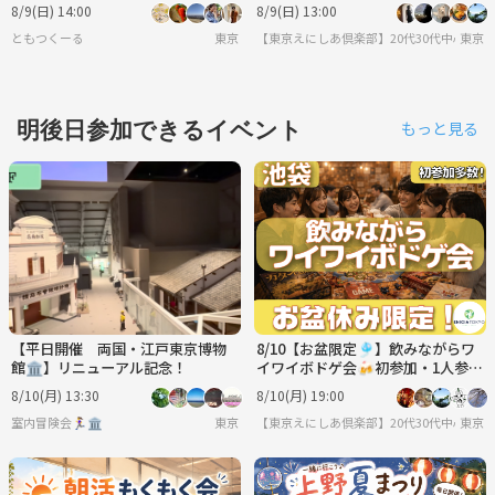
よう✨️【🔰新規大歓迎】【20代30
り ゆるボドゲ会🎲
8/9(日) 14:00
8/9(日) 13:00
代】
ともつくーる
東京
【東京えにしあ倶楽部】20代30代中心！社
東京
明後日参加できるイベント
もっと見る
【平日開催 両国・江戸東京博物
8/10【お盆限定🎐】飲みながらワ
館🏛️】リニューアル記念！
イワイボドゲ会🍻初参加・1人参加
多数✨夏の交流イベント♫
8/10(月) 13:30
8/10(月) 19:00
室内冒険会🏃‍♀️🏛
東京
【東京えにしあ倶楽部】20代30代中心！社
東京