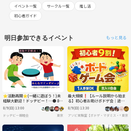
イベント一覧
サークル一覧
推し活
初心者ガイド
明日参加できるイベント
もっと見る
⭐︎活動再開⭐︎(一緒に遊ぼう！)未
最大規模❗️【ルール説明から始ま
経験大歓迎！ドッヂビー！…● 8月
る】初心者お助けボドゲ会｜途中
9日(日)13:00〜
参加OK 8/9
8/9(日) 13:00
8/9(日) 13:30
ドッヂビー親睦会
東京
アソビ実験室【ボドゲ・マダミス・サバゲ
東京