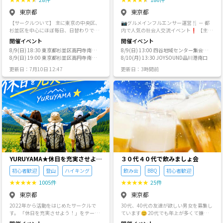
ら歩くことで、忙しい日々にも「小さな
人とも打ち解けるのが得意な現役ベビー
く、「なぜその考えに至ったのか」を相
消のやり方、私たち世代からの結婚につ
幸せ」や「深呼吸できる瞬間」が生まれ
東京都
東京都
シッター！ 初対面でも沈黙ゼロで「話し
互に理解し合うことです。 他者の意見を
いての話など。 自身の生活から介護問
ます。 「今日はいい1日だった」そんな
やすい！」「面白い！」とよく言われま
論破することではなく、異なる視点の背
題、生前贈与や遺産相続の難しさなど、
【サークルついて】 主に東京の中央区、
📷グルメインフルエンサー運営🍴 － 都
時間を誰かと共有したくて、このサーク
す♪ 笑いのツボも浅く、自然と場があた
景を辿ることに価値を置きます。 【人間
私たち世代が直面する問題について話す
杉並区を中心にほぼ毎日、日替わりでイ
内で人気の社会人交流イベント❗ 【主
ルを始めました。あなたもよかったら、
たまる空気作りが得意です✨ 人見知りさ
関係のルールについて】 ・個人情報(連絡
こともあります。 （まだまだ書ききれな
ベントを開催してます！ 常連の方を含め
催】トリノワ交流会🐦は、都内を中心に
いっしょに歩いてみませんか？
開催イベント
開催イベント
んもおひとりさまも大歓迎🌼 皆さんにお
先等)の交換は推奨していません。ただ
いほどの話題が盛りだくさん！） という
て、月間で200名から350名程がイベント
毎週開催している、グルメ🍴🍰🍛エンタ
会いできるのを楽しみにしています^ ^ 主
8/9(日) 18:30 東京都杉並区高円寺南3
8/9(日) 13:00 四谷地域センター集会室
し、複数回の参加を通じて参加者同士が
わけで毎回大変盛り上がっており、一度
に参加していただいます！おひとりで参
メ🎤⚾️で繋がる社会人向け交流コミュニ
催者プロフィール 名前：あやの 性別：女
丁目57-10 ASOBIBA
8/9(日) 19:00 東京都杉並区高円寺南3
４
8/10(月) 13:30 JOYSOUND品川港南口
自然に親しくなることまでを否定するも
参加されるとまた参加される方も少なく
加される方が多いですがもちろん、ご友
ティです👨‍👩‍👧‍👦 【"美味しい"食で出会いを広
年齢：26歳 出身：東京生まれ（埼玉育
丁目57-10 ASOBIBA
のではありません。複数回、当サークル
ありません。 毎回楽しいのはもちろんの
人、同僚、ご家族を誘っての参加もOK！
げよう】 【一人でできないことをみんな
更新日：7月10日 12:47
更新日：3時間前
ち） ■主催者について紹介！ もともとは
にて顔を合わせたことのある方と双方の
こと、この年代ならではの深い話もでき
初めての方とリピーターが半々の割合な
でやろう】 が合言葉です⭐️ 飲み会🍺カ
保育士として働いていましたが、「もっ
合意がある場合については、これを黙認
て、私個人も大変勉強になっています😊
のではじめて参加される方も大歓迎で
フェ会☕️季節のパーティー🍾🎃など、ア
と自分らしく自由なスタイルで働いてみ
します。 ・「匿名性を保ったままこの場
とにかく職場では話せないことを、本音
す！ 【運営について】 東京都23区内を中
ットホームで気軽に参加できる場を提供
たい！」と思い、フリーランスのベビー
にいたい」と伝えられた場合は、その意
で遠慮なく話せるのがこの交流会の魅力
心に出張調理をしており和食、イタリア
し、20代〜40代の幅広い層にご好評をい
シッターに転職しました。 子どもたちと
思を必ず尊重してください。その際、理
かもしれません。 10年後、20年後にひと
ン、フレンチ、居酒屋料理長など現場経
ただいています。 また、スイーツ会🍰野
過ごす毎日は今も私の大好きな時間です
由を尋ねることも禁止します。その意思
りになってしまわないために 災害があれ
験を活かし和洋中様々なものを提供して
球観戦会⚾️ボルダリング会♦️サウナ会♨️
が、「保育以外の世界も見てみたいな」
に対して圧力をかける行為——不満げな
ば助け合い、病気になれば励まし合い、
います。 【こんな人におすすめです】 ・
などなど主催者の個性を活かしたイベン
と軽い気持ちでカフェ会に参加。 最初は
態度を取る、嫌な顔をする、理由を尋ね
喜びも悲しみも いっしょに歳をとってい
仕事終わりや休日に楽しい時間を過ごし
トも多数主催しております✨ ■ 開催実績
少し緊張しましたが、話すうちにどんど
ることは、個人情報を執拗に求める行為
ける友だちがいるって素晴らしいことで
たい ・友人、繋がりを増やしたい ・美味
⭐️累計イベント数：約450回 ⭐️累計参加
ん盛り上がって、「純粋に面白い！」と
と同等とみなし、運営が厳正に対処しま
す！ ご連絡をお待ちしております🤗 ------
しいご飯が食べたい こんな思いにこたえ
者数：1,700名以上 ⭐️毎回の参加人数：
感じました。その経験から、「誰でも気
す。悪質な場合や迷惑行為が認められる
--＜主催者からの近況連絡＞-------- 8月で
るイベントです！ もちろん「目的は特に
平均10〜20名程度（大型イベントでは3
軽に話せる場所を作りたい」と考え、
場合には、警察等の関係機関へ相談する
通算294回目の開催を迎えました。 良識
なし、ただ参加したい」人も大歓迎で
0〜50名規模） ⭐️コラボ実績：ミセスペ
YURUYAMA★休日を充実させよ
３０代４０代で飲みましょ会
【彩りカフェ会】を始めました☕️✨ 話す
ことがあります。 「連絡先交換を迷いが
ある皆さん方に支えられ、安定した開催
す！ 【禁止事項とご利用規約】 参加者の
様 5IMPACT様 CROSS ROAD様 などとの
う！（グループ登山サークル）
のが好きな人も聞くのが好きな人も、
生じる程度の関係であれば交換しないで
を続けてこられました。 感謝の気持ちで
初心者歓迎
登山
ハイキング
飲み会
BBQ
初心者歓迎
皆様に楽しく安全にお過ごしいただくた
共同主催実績あり ■ トリノワ交流会の特
「ちょっと誰かと話したいな」という時
ください」 ・会の外で形成された人間関
いっぱいです。 これまで多くの皆さんが
め下記の禁止事項を設けてます。参加者
徴 ⭐️女性主催者💁‍♀️による安心感のある運
★
★
★
★
★
1005件
★
★
★
★
★
25件
に、気軽に立ち寄れる場になれば嬉しい
係や、その中で生じたトラブル・対立に
参加され、毎回大変盛り上がっており、
の皆様は、参加者間、参加者と当会スタ
営 ⭐️初参加・1人参加でも安心のフレン
です🌻 ★費用 500円～1,000円 ※飲食代
ついて、運営は一切関与しません。これ
参加者の皆さんが、次々に貴重なご縁を
東京都
東京都
ッフ間において、パワハラやセクハラ、
ドリーな雰囲気 ⭐️自然な会話と交流が生
別 ※決済方法：現金、Paypay のいずれ
らの問題を会に持ち込もうとする行為が
作っていっている様子が伺えます。 ぜひ
暴言、大声、差別的な発言、悪口、嫌が
まれるよう、毎回テーマや企画に工夫を
2022年から活動をはじめたサークルで
30代、40代の友達が欲しい男女を募集し
か ★定員：5名程度 ★時間 1時間程度を
あった場合、事情の如何を問わず、当事
この輪の中に入ってください😃 レギュラ
らせ、いじめ、過度な勧誘や営業、執拗
凝らしています ⭐️おしゃれなカフェや夜
す。 「休日を充実させよう！」をテーマ
ています😊 20代でも年上が多くて嫌でな
予定しております！ キャンセルにつきま
者双方を同様に扱い、今後の参加をお断
ーメンバーが初参加の方を温かく迎えて
に連絡先を聞く事、進行の妨害をするこ
景スポットなど、場所にもこだわった開
に活動をしています。 YURUYAMA★は、
ければ来てくださいw 大人になって新し
して 開始30分前までのご協力をお願いい
りします。 【哲学カフェの開催形式につ
くれますので、 仲間に入れないといった