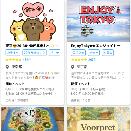
ど）🕹️ 💬ひとこと ただ遊ぶだけじゃな
ブルには責任を負いかねますのでご了承
い。 童心に返って全力で楽しむ大人のサ
ください 安心して交流できる場作りのた
ークル、それがカムチル！
め、プロフィール内容.やり取り.過去の言
動状況などを参考に主催者判断で参加を
お断りする場合があります
東京😎20･30･40代集まれ～✨池
EnjoyTokyo★エンジョイトーキ
袋から始める友達作り 🌷ソロ参加
ョー 〜気持ちだけでも国際
カラオケ
20代友達づくり
パーティー
国際交流
街歩き
料理会
✨初めての参加OKの社会人サー
派〜
★
★
★
★
★
452件
★
★
★
★
★
267件
クルで毎週オフ会🌷アットホーム
な集まりです🍀 純粋に友達作り
東京都
東京都
✨飲み友作りしよう❗️地方出身者
友達作りオフ会を開いて20年以上✨ 様々
基本的にほぼ全ての活動はアルバムに写
✨引っ越して来た人✨大人になっ
な人が集まってま～す🙆 東京💘池袋から
真を載っけているので是非参考にしてく
全世界に向けて活動中☘️ ～～～～～～～
ださい ・半分🇹🇼の私が勝手に色々イベン
てもいつも楽しめる青春友達✨仲
開催イベント
開催イベント
～～～～～～～～～～～～ 毎月１０００
トを企画して実行するサークルです ・ほ
間作りたい人大歓迎です🎵
8/8(土) 18:00 JR池袋駅西口から徒歩3
8/8(土) 18:30 千駄ヶ谷駅
人以上のメンバーが参加✨ 週末も平日も
ぼ100%外国人が来ます（私です） ・な
分♪西一番街カドビル４F⭐Nomushik
8/8(土) 21:00 池袋駅西口から徒歩3分
8/10(月) 19:00 神宮球場
色んな幹事がオフ会開きます♪ 20代･30
ぜか毎回海外の方が1-2名ランダムに参加
A⭐ビル正面を向いて左側にあるエレベ
♪NomushikA
代･40代～年令問わず歓迎😊 東京都･埼玉
します Q：どんな活動が多いか？ A：街
更新日：2時間前
更新日：4分前
ーターで４階へ✨
県･神奈川県･千葉県･茨城県･群馬県･栃木
歩き・料理会・イベント参加等々。毎年
県･山梨県にメンバーがいます。中には静
新たなものを検索中 去年は７つの花火大
岡県から参加するメンバーも😲転勤や出
会に行きました。 Q: 英語できなくてもO
張で来ました～って人も良くいるよ!! 大
K? A: OK! 日本語がかなりできる海外の人
歓迎でーす♪ 男女･年令･地位関係無く平
と、日本人が合わせて95％占めます。
等に楽しもう✨ 🌸🌸 オフ会のコンセプ
5%が日本語あまり上手くない外国人参加
ト 🌸🌸 🍳みんなで作る！手作り感♪ 🦆
者です Q:どんなイベントがおすすめ？ A: