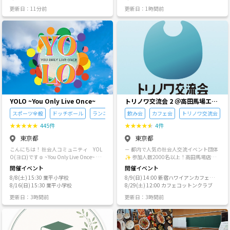
も明るい方が多く、話しやすい雰囲気で
〈禁止事項〉などについては、以下をご
します🙇
かち合えたらと思ってます😁 皆でワイワ
更新日：11分前
更新日：1時間前
とても楽しむことができました。 ✨２０
確認ください。 https://tunagate.com/bl
イできる企画を考えていくので、どしど
代女性✨「★★★★★」 前向きな人が多
ogs/4a0R0n6e ━━ ━━ ━━ ━━ ━━
しご応募ご参加お待ちしております🙋‍♂️
い、楽しい会でした。 緊張してました
━━ ━━ 🌹キャンセルについて🌹 キャ
が、フレンドリーな人が多くて話しやす
ンセルされる場合は、イベントページの
かったです。
参加チケット画面から、ご自身でキャン
セル処理をお願いします。主催者側では
キャンセル処理は行っておりません。よ
ろしくお願いいたします🙇 ━━ ━━ ━
━ ━━ ━━ ━━ ━━ ※他サークルのク
リエーター様のイベントへの参加はお断
りすることがあります。ご了承くださ
い。 ✱メンバー申請やイベントお申込み
YOLO ~You Only Live Once~
トリノワ交流会 2 ＠高田馬場エリ
をしていただいても、プロフィールやア
アなど
イコン、トークルームでの会話などを拝
スポーツ全般
ドッチボール
ランニング・ジョギング
飲み会
カフェ会
トリノワ交流会
見した結果、当サークルに合わないと判
★
★
★
★
★
445件
★
★
★
★
★
4件
断した場合は、参加をお断りすることが
あります。決して個人を否定するもので
東京都
東京都
はありませんので、ご理解のほどよろし
こんにちは！ 社会人コミュニティ YOL
－ 都内で人気の社会人交流イベント団体
くお願いします。理由に関してはお答え
O(ヨロ)です☺ ~You Only Live Once~ の
✨ 参加人数2000名以上！高田馬場店舗
できません。 ━━ ━━ ━━ ━━ ━━ ━
頭文字を取っており、 「人生一度切り！
開業に向けて、色々面白いことを企画し
━ ━━ ≪強制退会について≫ 他のメンバ
開催イベント
開催イベント
楽しんだもん勝ち！」 という意味です！
ちゃいます😆 トリノワ交流会は、都内を
ー様からクレーム等があったメンバー様
8/8(土) 15:30 業平小学校
8/9(日) 14:00 新宿ハワイアンカフェol
YOLOでは、 「一度切りの人生を思い切
中心に毎週開催している社会人向け交流
は、退会していただくことがあります。
8/16(日) 15:30 業平小学校
uolu
8/29(土) 12:00 カフェコットンクラブ
り楽しんで、カラフルな人生にする！
コミュニティです。 飲み会、カフェ会、
その際の詳細などについてはお答え致し
🌈」 をテーマとして、 QOLを上げたい
季節のパーティーなど、アットホームで
ておりません。ご了承下さい。 ━━ ━━
更新日：3時間前
更新日：3時間前
社会人向けに、 ドッジボール、バスケ、
気軽に参加できる場を提供し、20代〜40
━━ ━━ ━━ ━━ ━━ 《ご質問やご相
ランニングなどのスポーツイベントや、
代の幅広い層にご好評をいただいていま
談について》 【質問・問い合わせに行
朝活、女子会、ご飯会など様々なイベン
す。 ■ 開催実績 ⭐️累計イベント数：450
く】ボタンからお気軽にメールしてくだ
トを開催しています❣ 🍀ドッジボールや
回以上 ⭐️累計参加者数：1,700名以上 ⭐️
さい☆彡 できるだけ早めに返信いたしま