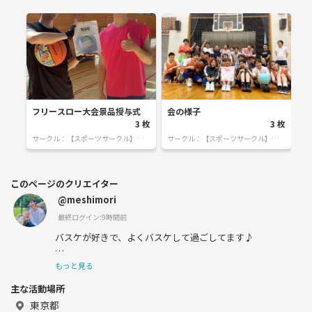
フリースロー大会景品授与式
会の様子
3
枚
3
枚
サークル：
【スポーツサークル】友達
サークル：
【スポーツサークル】友達
作り! スポーツの良さを分かち合い
作り! スポーツの良さを分かち合い
たい！
たい！
このページのクリエイター
@meshimori
最終ログイン:9時間前
バスケが好きで、よくバスケして過ごしてます♪
色んな人と楽しめる場を作るのにハマっていて、皆さんと
もっと見る
ワイワイできたら🙆‍♂️
主な活動場所
共に盛り上げていけたら嬉しいです😆
東京都