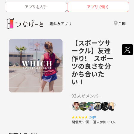
アプリを入手
アプリで開く
全国
趣味友アプリ
【スポーツサ
ークル】友達
作り! スポー
ツの良さを分
かち合いた
い！
92 人がメンバー
★
★
★
★
★
24件
開催数 57回
過去参加 151人