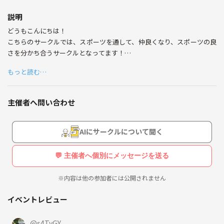
説明
どうもこんにちは！
こちらのサークルでは、スポーツを通して、仲良くなり、スポーツの良
さを分かち合うサークルとなってます！
もっと読む…
そんな僕もバスケが大好きで、スポーツを通してたくさんの人と仲良く
なれたので、その良さを皆さんと分かち合えたらと思ってます😁
皆でワイワイできる企画を考えていくので、どしどしご応募ご参加お待
主催者へ問い合わせ
ちしております🙋‍♂️
AIにサークルについて聞く
💬 主催者へ個別にメッセージを送る
※内容は他の参加者には公開されません
イベントレビュー
@
s4TyGY