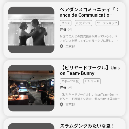
日を参照ください。 （性別） （年齢） （お住
る方を希望しています。 ■活動■：品川目黒
う方、 同じチームを応援する仲間とわいわい
まい） （経験） (連絡先) 折り返し詳細をご連
区内の施設で月１０回程度の活動（平日、週
ペアダンスコミュニティ「D
観戦したい方、 まったり飲みつつ落ち着いて
絡差し上げます。 よろしくお願いいたしま
末）をしています。 ご応募お待ちしておりま
観戦したい方など。 また、球場に１人では行
す。 ＊なお、必要情報等が抜け落ちているメ
ance de Communicatio
す。
きづらいなぁ…という方、 プロ野球に興味あ
ールや、最低限の礼節の欠けるメールには、
n！」
る人が周りにいないという方、 あまり詳しく
お返事は致しておりません。 なお、各日定員
ダンス
社交ダンス
ワークショップ
ないけど、試合を見てみたい！という方、 な
を設けていますので、特に直前等だと参加い
評価
0件
ども大歓迎です。みんなで楽しく観戦しましょ
ただけない場合がございます。ご了承くださ
う！ サークルとして適度な距離感の中で でも
い。
対面での人との交流機会が減っている今、ペ
気の知れた仲間とともに観戦出来たら 楽しい
アダンスを通してインクルーシブに新しい趣
スポーツ観戦になると思います。 ということ
味や人との繋がりの場を楽しめる場をご提供
東京都
で、いろいろ書いてきましたが、 実際すでに
する活動をしています。 新型コロナ感染対策
出来上がってしまってるコミュニティには 入
をしっかり講じながら、安心してご参加いた
りずらいなぁ・・・と思って躊躇しているか
だけることを大切にしています。 ダンス・お
た、 いっそのことサークル作りませんか？ 共
しゃべり・出会いの場... いろいろな楽しみ方
感いただけるかた、 共に創設メンバーとして
【ビリヤードサークル】Unis
でご参加下さい！ ☆ダンスが初めての方大歓
活動していただけるかた！ 今回は立ち上げメ
迎です☆ 「ペアダンスを通じて、異文化コミ
on Team-Bunny
ンバーを募集したいと思います。 興味あるか
ュニケーションを体験したい」 「カジュアル
たは以下のメールアドレスまで お気軽にご連
に気軽に、アットホームな雰囲気でいろいろ
スポーツ全般
ビリヤード
絡くださいませ。 sacla.drops@gmail.com そ
な種類のペアダンスに挑戦してみたい」 「コ
の際に、以下も添えていただけると返信しや
評価
0件
ロナが収束したら、いつかクルーズで踊った
すいです。 ① お名前・性別・年齢 ② お住
り、ウェディングでファーストダンスを踊り
【ビリヤードサークル】Unison Team-Bunny
まい（都道府県レベルで構いません） ③
たい」 「趣味を通じていろいろな人と交流し
ビリヤード練習＆交流会、飲み会他 池袋のbill
（今後の目安として）活動しやすい曜日・時
たい」 という方にぴったりです！ 一緒に群舞
iards & darts BAR Unisonで平日夜や、土日祝
間帯 ④ 好きなチーム（野球・サッカーな
東京都
を踊って下さる仲間も募集しています♪ まず
の日中にまったりとお酒を飲みながらやガッ
ど） ⑤ （あれば）入られてるファンクラブ
はお気軽にお問い合わせください！ 【活動概
ツリ練習などその時の気分で自由にやってま
等 なお、創設メンバー顔合わせとして、 6月1
要】 ☆ストレッチやエクササイズから始め
す。 ビリヤードをやってみたい方や何か趣味
5日（水）ヤクルトvsソフトバンク（神宮） の
て、ペアダンスの簡単なステップを体験して
をお探しの方にはもってこいです！ 初心者の
観戦企画も考えてます。 ※現在キャンセル待
いただきます。初めてダンスをされる方、自信
スラムダンクみたいな夏！
方でも丁寧にお教えできますので、気軽にお
ち中です。ご了承ください 次回開催日は未定
がないな...という方も安心してご参加いただけ
声をかけてくださいな。 また、土曜の夜は池