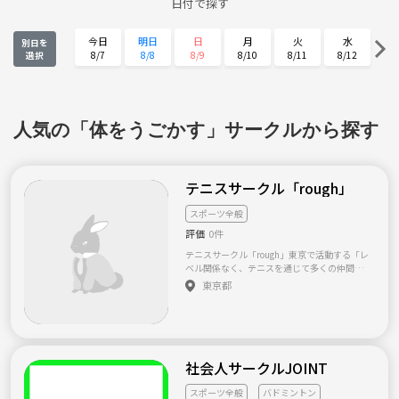
日付で探す
今日
明日
日
月
火
水
別日を
8/7
8/8
8/9
8/10
8/11
8/12
選択
木
金
土
日
月
火
8/13
8/14
8/15
8/16
8/17
8/18
水
木
金
土
日
月
人気の「体をうごかす」サークルから探す
8/19
8/20
8/21
8/22
8/23
8/24
火
水
木
金
土
日
8/25
8/26
8/27
8/28
8/29
8/30
テニスサークル「rough」
月
火
水
木
金
土
スポーツ全般
8/31
9/1
9/2
9/3
9/4
9/5
評価
0件
テニスサークル「rough」東京で活動する「レ
ベル関係なく、テニスを通じて多くの仲間を
作る」ことが目的のテニスサークルです。 練
東京都
習後は居酒屋で反省会も行っています。 合宿
やイベントも開催中！ 現在、20代～30代くら
いまでで、初級～中級の男性、女性の仲間を
募集しています。 まずは体験参加していただ
いて結構です。 ホームページは http://www.r
ough-tennis.com/ です。 ※全くの初心者で、
社会人サークルJOINT
今までに全くテニスをしたことがない方はご
遠慮頂けますでしょうか。大変申し訳ありま
スポーツ全般
バドミントン