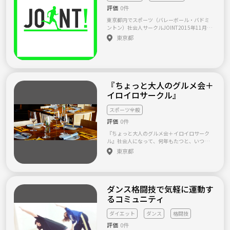
せんが、こちらにも「教える」というコート
評価
0件
も体制もありません。軽くでもラリーが出来
れば結構です。大変申し訳ありません。
東京都内でスポーツ（バレーボール・バドミ
ントン）社会人サークルJOINT2015年11月か
ら活動を開始した、社会人サークルJOINTで
東京都
す！ 東京、埼玉、神奈川県でテニス、フット
サル、バスケ、バドミントン、ドッジボール、
キャンプ...など多種多様なスポーツやアウトド
アをみんなで楽しむサークルです！ JOINTは
スポーツ経験の有無に関係なく、以下のよう
なメンバーを募集しています。 ・スポーツ、
『ちょっと大人のグルメ会＋
アウトドアが好きな方 ・プライベートを充実
イロイロサークル』
させたい方 ・運動不足を解消したい方 ・スポ
ーツを通じて、社外の人と交流したい方 2016
スポーツ全般
年12月現在、約70人のメンバーで楽しく活動
しています！ スポーツやアウトドアをゆるく
評価
0件
楽しみたい方、ぜひぜひ遊びに来てください
『ちょっと大人のグルメ会＋イロイロサーク
(*‘∀‘) 開催が決定しているイベント 1/8(日) 1
ル』社会人になって、何年もたつと、いつの
9-21 バド 1/9(月) 9-11 バド 1/9(月) 12-14 バ
間にかご飯もお酒も、会社の仲間とだけ、っ
東京都
レー 1/10(火) 19-21 バレー 1/14(土) 11-1
て方多いのではないでしょうか？ 何か新しい
3 フットサル 1/14(土) 19-21 バレー 1/15
趣味を見つけたいな、学生時代のスポーツを
(日) 9-11 バド 1/16(月) 19-21 バド 1/19
また始めたいけど一緒に始められる人がいな
(木) 19-21 バレー 1/22(日) 9-11 バド 1/22
い、 仕事がらみではない新しい交友関係作り
(日) 15-17 バレー 1/28(土) 17-19 テニス
ダンス格闘技で気軽に運動す
たいな、なんて思っていても、なかなかチャ
@経験者 1/29(日) 19-21 バド 1/30(月)
ンスがなくて・・・。 そんなこと、結構あり
るコミュニティ
19-21 バレー http://joint-eve.com/ 社会人サ
ませんか？ 『ちょっと大人のグルメ会＋イロ
ークルJOINT 代表 川上剛弘 080-6575-068
イロサークル』では、そんな新しい仲間を求
1 joint.eve@gmail.com
ダイエット
ダンス
格闘技
めている方たちで、 美味しいお店を探索した
評価
0件
り、季節の肴を囲んでお酒を楽しんだり、時