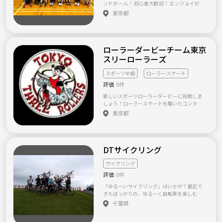
の時も多くあります。 なお、ネットワークビ
ンドボール！ 初心者大歓迎！ エンジョイが1
トサルの他にも、バレー、ボルダリング、バス
ジネス等を目的の方はご遠慮ください。発覚
番ヾ(＠⌒ー⌒＠)ノ ハンドボールと言っても
東京都
ケ、バドミントンなどのスポーツをやっていま
後、即除籍とさせていただくことがございま
やったことない！ やってみたいけどわからな
すが、どれも参加費500円から参加出来ます。
す。 ◆◆初心者向けに「月末ボルダリング
い！ 初心者未経験者でも大丈夫！ ほとんどの
スポーツ、屋内外イベント、季節のイベントな
部」を発足◆◆ https://tunagate.com/circle/
人が経験者ではありません。 初心者にも分か
ど参加費500～2000円から参加出来ます。参
26531 ## よくある質問 ## ・メンバ構成/男女
りやすく簡単なゲームをします！ 1番は、楽し
加費が安く、たくさん参加しやすいのも人気
比はどれくらいですか？ ⇒男性20人、女性
ローラーダービーチーム東京
くやることです(^-^)/ ワイワイやることが好き
の理由です。 もちろん、スポーツ経験者の方
10人です。年齢は20歳～35歳程度です。 ・ボ
ならばご連絡お待ちしております。
スリーローラーズ
も大歓迎です！ ご連絡いただいた方には、詳
ルダリングジムってどんなとこ？ ⇒よく行
〜〜〜〜〜〜〜〜〜〜〜〜〜〜〜〜〜〜〜〜〜〜
しい内容等の情報案内いたします☆ 気軽にご
く秋葉原のジムだと男女比6:4くらいで、小学
質問・参加希望の方は、フルネーム（漢
連絡ください。 【参加の流れ】 募集の内容を
スポーツ全般
ローラースケート
生もちょこちょこ居ます。 みんなムキム
字）、住まい、年齢 を記載してメッセージく
読んでいただいたら「応募」ボタンを選択。
評価
0件
キというわけでもないですし、和気あいあい
ださい！( ^ω^ )
↓↓ お手数ですが、下記を添えてご連絡お願
とした雰囲気ですよー。 ・部員のボルダリン
〜〜〜〜〜〜〜〜〜〜〜〜〜〜〜〜〜〜〜〜〜〜
いします。 ・お名前 ・年齢 ・性別 入力いただ
新しいスポーツローラーダービーに挑戦しま
グのレベルは？ ⇒ボルダリングは10級～1
けると、大変ありがたいです。 ↓↓ 「送信」
しょう！ローラースケートを履いたコンタク
級(一部段位まで)の課題があります。 秋葉
ボタンを押してください。 ↓↓ 応募完了で
トスポーツローラーダービー！スケート初心
東京都
原のジムだと8級～2段くらいまで課題が用意
す。お返事をお待ちください。 お問い合わせ
者から大歓迎！！ ☆16歳以上上限ありませ
されていて、毎月のように課題は変わります。
もお気軽にご連絡ください。 この度は、掲示
ん！ 男女で、格闘技が大好き！コンタクトス
初心者の方でも初日で6級くらいまでいけ
板をご覧いただきまして、ありがとうござい
ポーツが大好き！昔ローラースケートをやっ
ちゃう人もいますが、5級クリアというのが1
ます！ ご参加お待ちしております♪
てた！スポッチャでやった事ある！など普段
つの壁になりますね。 秋葉原ジム基準で
DTサイクリング
の自分を変えてみたい、新しいスポーツをや
すが、部員のレベルは分布で表すと以下の感
ってみたいという方！！是非、新しい事始め
じです。 レベル：人数割合 ～3
てみませんか？ ☆世界にはこれだけあるチー
サイクリング
級：■■■■■ ～4級：■■■
ムのうち http://www.gigapan.com/gigapan
～5級：■■ ～6級：■
評価
0件
s/179700/ 日本のリーグは１つ！ そして、そ
の中でも日本人のチームはほんの数チームで
「ゆるーいサイクリング」はいかが？最近で
す。特に男性はワールドカップ２回目の出場を
きたばっかりの、ゆるーく自転車を楽しむ集
果たしました！！ ☆初心者でも安心、ポイン
団です。 適当にサイクリングに出かけたり、
千葉県
トでしっかり押さえて講習していくので、1か
サイクリングイベントに参加したりしてます。
らローラースケートを履く方でも必ず滑れる
ガチガチの人は今のところいません。 車種に