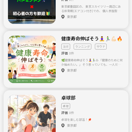
けてます✨なので気軽に来て欲しいと思いま
応募事項が記載されていない場合など、返信
す！宜しくお願い致します（≧∇≦）！
をしない場合もございます。 ※ビジネス、宗
東京都墨田区の、 東京スカイツリー周辺にあ
………………………………………………………
教、などランニング目的以外のご参加は受け
る体育館(エアコン付き)での、 個人参加型の
好きなスキー場：上越国際スキー場、かぐら
付けておりませんのでご応募はお控え下さ
バドミントンの参加者を、 男女募集しており
東京都
スキー場・舞子スキー場、宝台樹スキー場、
い。 ▼最後に INGSは、入退会自由で、参加を
ます🏸 ※当団体は、区の社会教育関係団体で
ノルン水上スキー場、竜王スノーパーク、ハン
強制することもありません。少しでも気にな
す。 当団体は、比較的ゆるいバドミントンで
ターマウンテン塩原、白馬五竜&hakuba47、
った方がいらっしゃいましたらお気軽にご連
すので、 初心者の方、ご年配の方、外国の
斑尾高原スキー場、ルスツ、ニセコ、マンモ
絡下さいませ！ ご一緒に走れること、メンバ
方、 どなたでも参加歓迎です🔰🌏 現状、参加
ス、奥中山高原スキー場...........ect 活動日時：
ーとなることを心より楽しみにしておりま
健康寿命伸ばそう🧘‍♀️🏃‍♂️💪🏻🔥
されている方々は、 20代～50代、初心者～中
土日祝日 移動方法：バスツアー、レンタカ
す！！ ・・・ INGS ・・・
級者、 男女比は、5：5～1：9で日により変動
ー、自家用車 費用：交通費、レンタカー代、
しまして、 女性の方が大半の団体です。 初心
ヨガ
ランニング
サウナ
ツアー代など 活動頻度：スノボ企画 月4前後
者の方が多い団体でして、 ルールは分からな
評価
0件
飲み会企画 月1 連絡方法：グループLINE 宜し
くても大丈夫です🏸 ルールは試合をしながら
くお願い致します(*^^*)！
覚えてもらえればＯＫです。 試合は、ダブル
🌿健康寿命伸ばそう🧘‍♀️🏃‍♂️♨️ 「健康のために何
スで行います。 持ち物は、屋内シューズとラ
か始めたい。」 そう思っていても、一人だと
ケットです👟🏸 ※ラケットの無料レンタルを
なかなか続かなかったりしませんか？😊 この
東京都
していますが、 数に限りがある為、女性の
サークルでは、 🧘 ヨガ 🏃 ゆるラン ♨️ サウ
方のみレンタル可能です🏸 夏場は、飲料水の
ナ・銭湯 🚶 お散歩 🥗 健康ごはん ☕ カフェ
持参をお勧めします🥤 ⚠️下記の方は、参加を
などを通して、 “楽しみながら健康寿命を伸ば
ご遠慮しております｡ ❶各種勧誘(他のサーク
す” ことをテーマに活動しています✨ ⸻
ルへの勧誘、ネットワークビジネス、宗教等)
🌱このサークルを作った理由 主催者は助産師
をされる方。 ❷他のサークルを運営されてい
です👶🏻 助産師の学生時代に学んだ母性看護学
卓球部
る方。
では、 病気になってから治療するだけではな
く、 「健康な人が、より健康に暮らせるよう
卓球
支える」 というウェルネスの考え方を学びま
評価
0件
した。 その考え方にとても共感し、 「健康は
病院だけで守るものではなく、日々の生活や
卓球を楽しむ部活！🏓
習慣の積み重ねなんだ」 と感じるようになり
東京都
ました。 実際に助産師として働く中でも、 健
康を失って初めて、その大切さに気付く人が