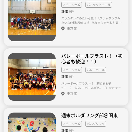
です。 なお、過去にランニングサークル等も
ます。 ☆新しいメンバー同士がお知り合いに
袋など都心のビリヤードサークル同士で交流
スポーツ全般
バスケットボール
立ち上げたこともあります。 自信ないかもと
なりやすいアットホームな活動を心がけてい
会やってます♪ もちろんハンデもありますの
思われるかたもお気軽にご一報ください☆ そ
ます。おひとりでサークルに飛び込むのがご不
評価
0件
で初心者、女性にも優しい形です(^^)v 【サー
れでは、よろしくお願いいたします！ さくら
安な方もお気軽に遊びにいらしてください。
クル設立の想い】 ビリヤードは一人練習をや
どろっぷ
スラムダンクみたいな夏！《スラムダンクみ
☆群舞の作品を一緒に踊っていただける仲間
っていても指標や目標がわかりにくく、また
たいな仲間が欲しい》 だれでもできる！ 高校
も募集中です。 ・お好きなダンスや活動の日
なかなか同じ趣味をお持ちでも交流が少ない
ずっと帰宅部だった女の子もいます。 アキバ
東京都
だけ参加していただけます。 ・経験者、初心
ことが多く、出来るだけレベル差関係のない
系出身の男もいます。 他のスポーツやってた
者共に大歓迎です。 ・お一人でも参加してい
場を作れればと思い設立しました。 【サーク
人もいます。（ここが多い ） バスケ部もちゃ
ただけます。 ・身体を動かすので、適度な運
ル活動について】 他SNSにおいても募集を行
んといます。 そんな人たちでやるバスケがめ
動になり、心身ともにリフレッシュできます。
っておりますので参加される方にはLINEグル
ちゃ盛り上がります！ ミスをしたらめっちゃ
【サークル設立の想い】 まだまだ日本ではペ
ープに入っていただいております。予めご理解
笑顔でフォローします！( ^ω^ ) すごいドリブ
アダンスを踊る機会が少ないのが現状です。
の上ご参加くださいませ。 2020年2月現在95
ルやシュート見るとめちゃ笑顔で喜びます！
バレーボールブラスト！（初
また、オンラインの繋がりの普及や昨今のコ
名となります。
何回も１人で決めに行くのを見ると、少し寂
ロナ禍も加わり、対面での人との交流の場は
心者も歓迎！！）
しいです！www バスケが好き、ワイワイする
さらに少なくなってきています。 でも、初対
のが好き、友達欲しい そんな人たちは是非参
面の人ともリードとフォローで即興で踊れる
スポーツ全般
バレーボール
加ください！！！！
ペアダンスは、言葉のいらない素敵なコミュ
〜〜〜〜〜〜〜〜〜〜〜〜〜〜〜〜〜〜〜〜〜
評価
0件
ニケーションツールです✨ 今はコロナでなか
参加希望の方、質問の方は 名前/年齢/住まい
なか機会がありませんが、映画で見かけるよ
バレーボールブラスト！（初心者も歓
を記載の上、ご連絡ください！！
うな、ウェディングやホームパーティー、ク
迎！！）《バレーボールが熱い！》 だれでも
ルーズのダンスホールなど...少しでもペアダン
できる！ 高校ずっと帰宅部だった女の子もい
東京都
スをたしなんでいれば、コロナが収束した後
ます。 アキバ系出身の男もいます。 他のスポ
の世界で、いろいろな場でみなさんの交流の
ーツやってた人もいます。（ここが多い ） バ
輪は、ぐっと広がります👫👭👬 老若男女国籍
レーボール部は少ない！www そんな人たちで
問わず、インクルーシブに気軽にダンスシーン
やるバレーがめちゃ盛り上がります！ ミスを
を楽しめるような場づくりができれば... そん
週末ボルダリング部＠関東
したらめっちゃ笑顔でフォローします！( ^ω^
な想いからコミュニティを設立し、様々なか
) すごいサーブ打ったらめちゃ笑顔で喜びま
たちでのレッスンやダンスタイム、イベント
す！ 何回もそんなサーブ打ってたら、 「ちょ
スポーツ全般
ボルダリング
などをご提供してまいりました😃 現在はコロ
っとだけ空気読もう？笑」って言います！w
評価
0件
ナへの感染対策を優先し、限定的な活動にな
バレーが好き、ワイワイするのが好き、友達欲