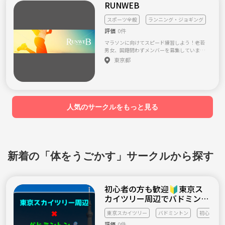
住：東京 私は岩手で生まれ昔からウィンター
も、その中は、会社員、学生、主婦…様々な
らランニングにハマりました。 上京後、一人
RUNWEB
スポーツをやっており茨城転勤後、活動を関
人達で形成されてます。おたがいの生活や環境
で走っていましたが、どんどん怠けてきたの
東に移し冬季は沢山スキー場に行ってました
を尊重しあいながら助け合い、成長していけ
で思い切ってサークルを立ち上げ、現在も楽し
スポーツ全般
ランニング・ジョギング
✨ 始めはやるつもりはなかったのですがショ
たらいいなと思っています。初心者、未経験で
く活動しております！ ▼活動日（2017年6
ップのオーナーと一緒に行く内にハーフパイ
評価
0件
もOK！みんな産まれたての子鹿のような所か
月） 6月は、毎週土曜日開催します！ ※雨天
プにもチャレンジし、攻めて攻めて骨折しま
ら始めました(^ ^) そして！ガチスポーツ頑張
時の場合、中止となります。 ※サークルとし
マラソンに向けてスピード練習しよう！老若
したがまだまだ飽き足らず攻めております。
れる！！良い汗をかきたいと言う方も是非一
ての参加費は不要ですが、ランステの利用料
男女、国籍問わずメンバーを募集していま
挑戦する事が好きなんです(⌒▽⌒)✨このサ
度体験に来てください！ワールドカップに行
(500円)等は各自でお支払ください。 ▼活動の
す！ 毎週水曜日にインターバル走を行ってい
東京都
ークルでは、その人のレベルに合わせて《挑
くチャンスも夢じゃない！！ 体が小さい大き
詳細 ～09:30：各自ランステ集合（日比谷）
ます。年齢層は幅広く、初心者から上級者まで
戦》し、それぞれ達成感を味わえるサークル
い、痩せてる太ってる。ローラーダービーは
～09:50：歩いて皇居へ移動 ～10:10：自己紹
様々な人達がいます。 マラソンのタイム向上
にしたいです。それを酒のアテに（笑）しなが
すべての人が受け入れられるスポーツです。あ
介＆準備運動 ～10:45：１周目終了 ～10:50：
させるためにはスピード練習が大切です！ ぜ
ら飲んだら絶対に楽しい（≧∇≦）！そんな
なたの得意なところが必ず見つけられます。
休憩 ～11:25：２周目終了 ～11:40：ランステ
ひ、一度練習に来て下さい(^^) ※練習場所は
仲間を東京でも作りたく、サークルを作りま
お待ちしております！ まず見学体験無料レッ
へ戻り一旦解散、お着替え ～13:00：希望者で
「神宮外苑周回コース」「夢の島陸上競技
した。 初心者も多いので、皆んなで教え合い
スン！！ （入場、貸し靴料別途） FB: https://
ランチ 1km:6分半～7分くらいのゆったりめな
場」「千葉県君津市大和田・新日鐵住金君津
ながら上手になって行きたいと思ってます✨
www.facebook.com/t3rollers TW:@Tokyo3Ro
人気のサークルをもっと見る
ペース（話せるくらいのペース）で走ってい
グラウンド」などで開催しています。興味があ
スノーボードが大好きだけど周りに一緒に行
llers ローラーダービーワールドカップに向け
ます。 ※2周走るのが厳しいという人は、1周
る方は気軽にメッセをどうぞ。 ちなみに、日
ける人が居ない方は是非一緒に行きましょう‼️
て男性メンバーも頑張ってます！！ メンバー
目のみのご参加、2周目からの参加も受け付け
曜日はペース走(20〜40km)を富津で行ってい
1人だけでなく、皆で思い出を共有していけれ
も随時募集中！！熱い男達が集まってま
ております！ ▼参加者について サークル人数
ます。興味があれば、そちらもどうぞ！
ば楽しいですよね！よろしくお願いします☺️
す！！こちらも応援、お気軽にお問い合わせ
は多いですが、毎回の参加者は５～１０人程
✨
ください☆ FB: https://www.facebook.com/m
度と少なめです。 参加者も毎回変わる為、初
………………………………………………………
rdj.web/ HP: http://www.mensrollerderbyjap
参加の方もお気軽にご参加できます！ メンバ
新着の「体をうごかす」サークルから探す
追記：2016/9/15 シーズンも近づいて来たの
an.com/ https://youtu.be/2kG-K6sSECE お気
ーはフレンドリーな方が多いので楽しんでご
でまた募集を再開していきます(｀_´)ゞ11月1
軽にお問い合わせください☆
参加頂けると思います。 これまでに色々な職
9日（土曜夜）にスノスタ開会式（飲み会で
業の方がご参加されてます！ ▼応募について
す。笑）を開催します✨夏の間に参加された
応募事項記入の上、下記の連絡先、または本
初心者の方も歓迎🔰東京ス
方も多いので、顔合わせも兼ねて冬の始まり
サイトのメッセージ機能からご応募下さいま
を祝い集まりたいと思います♡（Halloween等
カイツリー周辺でバドミント
せ！ 【応募事項】 ・年齢 ・性別 ・職業 ・ラ
のイベントも行います♡） 参加される方々
ン歴（どのくらい走れるかなど） ・参加理由
ン🏸
は、お1人で来られる方がほぼなので、初めま
【連絡先】 run.ings.run2@gmail.com ※応
東京スカイツリー
バドミントン
初心者歓迎
して同士また横ノリ好き同士ですぐに打ち解
募から2日以内の返信を心がけております。 ※
評価
0件