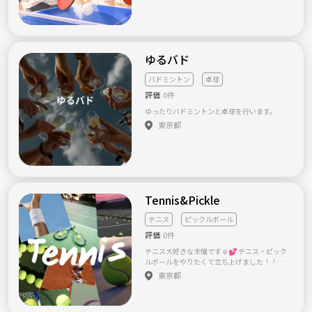
本当に多いことを目の当たりにしました。 だ
からこそ、 元気な今だからこそ、自分の身体
を大切にしてほしい。 そんな想いから、この
サークルを立ち上げました🌿 ⸻ 🌸目指し
たいこと 健康は、 「頑張るもの」 ではなく、
ゆるバド
「楽しみながら続けるもの」 だと思っていま
す😊 一人では続かないことも、 仲間となら自
バドミントン
卓球
然と続けられる。 そんな場所を作って、 「健
康だからこそ、人生をもっと楽しめる。」 そ
評価
0件
う思える人を一人でも増やしたいです。 そし
ゆったりバドミントンと卓球を行います。
て、 “みんなで楽しく健康を目指せる日本” そ
んな文化を、このサークルから少しずつ広げ
東京都
ていけたら嬉しいと思っています🌿 ⸻ 🌱
こんな方におすすめ ✨ 健康的な趣味を見つけ
たい ✨ 運動不足を解消したい ✨ ヨガやラン
ニングを始めたい ✨ サウナ・銭湯が好き ✨
健康を意識した生活を送りたい ✨ 一緒に続け
られる仲間がほしい ✨ 新しい友達を作りたい
⸻ 🌈最後に 運動が得意じゃなくても大丈
Tennis&Pickle
夫😊 初心者・おひとり参加も大歓迎です！ 笑
って、身体を動かして、美味しいものを食べ
テニス
ピックルボール
て。 5年後、10年後も「参加してよかった」
評価
0件
と思える仲間と健康を育てていきましょう✨
皆さんのご参加をお待ちしています🌿
テニス大好きな主催です☺️💕 テニス・ピック
ルボールをやりたくて立ち上げました！！✨
都内のコート、体育館が取れ次第募集をかけ
東京都
ていきます！ 同世代で楽しみたいです🎾 よろ
しくお願いします😊