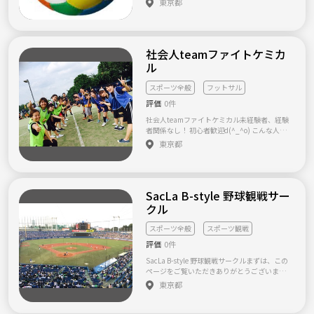
東京都
向のある方や、複数のバドミントンサークル
rin@gmail.com） 迄 直接メールにてご連絡
を掛け持ちされている方はご遠慮ください。
お願いします。 2013年に設立されたエンジョ
■会費■： ありません。一回毎の都度払いに
イ志向のフットサルサークルです。 4月度よ
なります。（シャトル代含め500～700円で
り、新たに定期的に参加できる方を募集させ
す） ■募集■： ２０－５０歳までの男女。経
社会人teamファイトケミカ
ていただきます。 月に4-6回程度の開催で、現
験は一切問いません。レンタルラケット（100
状は各回15-25名程度の参加者がいらっしゃい
ル
円／一回）も ございます。ある程度継続的に
ます。 運動後、任意で食事等に行ったりもす
活動できる方、しっかり出欠連絡等が出来る
るので、1人でもすぐに溶け込めるかと思いま
スポーツ全般
フットサル
方を希望しています。 ■活動■： 品川、目黒
す。 フットサル経験は全く問いませんが、 初
区内の施設で月１０回程度の活動（平日、週
評価
0件
心者、未経験者も多いので、全体のレベルは
末）をしています。 ■参加方法■ :興味のある
あまり高くありません。 経験者の方は、初心
社会人teamファイトケミカル未経験者、経験
方、１度体験参加してみたい方は、サーク
者の方とも一緒に楽しめる方でお願いします。
者関係なし！ 初心者歓迎d(^_^o) こんな人募
ル、希望日のイベントの参加ボタンを押した
極端な競技志向のある方や、複数のフットサ
集してます！ ☆20代 ☆フットサルをやってみ
上で(希望イベントがない場合は押さずに)、下
東京都
ルサークルを掛け持ちされている方はご遠慮
たい ☆バスケをやってみたい ☆バドミントン
記のテンプレを埋めてメールにて直接 ご連絡
ください。 ■会費■： ありません。一回毎の
をやってみたい ☆バレーをやってみたい ☆ボ
ください。 mailto： taririn@gmail.com
都度払いになります。（700円-1000円程度で
ルダリングをやってみたい ☆未経験者、経験
（応募のサークル） バドミントン交流会＠
す） ■募集■： ２０－５０歳までの男女。経
者 ☆運動不足解消したい ☆同い年のぐらい友
つなげーと （お名前） （初回参加希望日）
験は一切問いません。ある程度継続的に活動
SacLa B-style 野球観戦サー
達を作りたい ☆新社会人で東京に友達を作り
タイトルの開催日参照 （性別） （年齢） （お
できる方、しっかり出欠連絡等が出来る方を
たい ☆みんなでワイワイ楽しみたい 参加申し
住まい） （経験） （連絡先） 折り返し詳細を
クル
希望しています。 ■活動■： 品川、目黒区内
込み、質問がある方はご連絡お待ちしてます
ご連絡差し上げます。 よろしくお願いいたし
の施設で月4-6回回程度の活動（平日夜、週
(^ ^) 〜注意事項〜 応募する際は、名前(フル
ます。 ＊なお、必要情報等が抜け落ちている
スポーツ全般
スポーツ観戦
末）をしています。 ■参加方法■ :興味のある
ネーム)、年齢、職業の記入をお願いします！
メールや、最低限の礼節の欠けるメールに
方、１度体験参加してみたい方は、希望日の
評価
0件
また、初めましての方は事前に顔合わせをお
は、お返事は致しておりません。 なお、各日
イベントの参加ボタンを押した上で(希望イベ
願いしています(^ ^)
定員を設けていますので、特に直前等だと参
SacLa B-style 野球観戦サークルまずは、この
ントがない場合は押さずに)、下記のテンプレ
加いただけない場合がございます。ご了承くだ
ページをご覧いただきありがとうございます。
を埋めてメールにて直接 ご連絡ください。
さい。 ■募集■：２０－５０歳までの男女。
SacLa B-style は、野球観戦をメインにした
mailto： taririn@gmail.com （応募のサ
東京都
経験は一切問いません。レンタルラケット（1
スポーツ観戦サークルとなります。 なかなか
ークル） フットサル交流会＠つなげーと
00円／一回）も ございます。ある程度継続的
友人とスポーツ観戦行く時間が取れない方、
（お名前） （初回参加希望日） タイトル開催
に活動できる方、しっかり出欠連絡等が出来
上京して地元チームを応援したいけど…とい