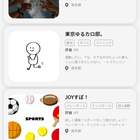
つながれる場所を目指しています。 初参加の
す！
東京都
方や一人参加の方でも楽しめるよう、特定の
グループだけで固まらず、誰でも会話に入りや
すい雰囲気づくりを大切にしています。 参加
するたびに、新しい人や価値観、趣味に出会
えるようなコミュニティにしていきたいと考
えています。 ⸻ 【サークルの特徴】 📌 た
東京ゆるカロ部。
だの飲み会ではありません ワインを飲んで盛
り上がるだけではなく、イベントごとに簡単
散歩
ダンス
ランニング
なトークテーマや企画を設けています。 仕
事、趣味、旅行、人生観など、普段はなかな
評価
0件
か話す機会のないテーマについて交流し、新
運動したい。でも、ガチなのはちょっと違う。
しい価値観や気づきを得られるようなイベン
ジムに通うほどじゃない。 一人でランニング
トを目指しています。 もちろん、堅い勉強会
はなかなか続かない。 でも最近ちょっと運動
東京都
ではありません。 あくまでゆるく楽しみなが
不足だし、身体は動かしたい…！ そんな人た
ら、交流以外にも何か一つ持ち帰ってもらえ
ちで、楽しくゆる〜くカロリー消費するサー
るような場にしたいと考えています。 ⸻
クルです🙌 やることはその日によっていろい
📌 さまざまなイベントを開催します 基本的に
ろ！ 🚶‍♀️ 街をおしゃべりしながらお散歩 💃 流
は、月1〜2回程度、ワイン会などの交流イベ
行りの曲で初心者ダンス 🏃‍♀️ みんなでゆるラン
ントを開催します。 今後は、参加者の興味に
ニング 🌿 季節に合わせて、楽しそうな運動に
JOYすぽ！
合わせて、次のようなイベントも企画してい
も挑戦！ 運動経験や得意・不得意は問いませ
く予定です。 ・ワイン会、食事会 ・ランニン
ん◎ むしろ、「運動苦手だけど、これならや
バレーボール
ドッジボール
初心者歓迎
グ ・フットサル ・その他のスポーツイベント
ってみたい！」という人大歓迎です🔰 速さや
・季節に合わせた体験イベント ・共通の趣味
評価
0件
上手さを競うのではなく、 みんなで楽しむこ
を楽しむ企画 飲み会だけではなく、一緒に身
とが一番！ 遊んで、喋って、楽しんで。 気づ
体を動かしたり、新しい体験に挑戦したりで
楽しく運動！スポーツをして遊びましょう！
いたら今日もちょっとカロリー消費してた🔥
きるコミュニティを目指しています。 ⸻
バレーボール・ドッジボール・アルティメッ
そんな時間を一緒につくれたら嬉しいです☺️
📌 初参加・一人参加も大歓迎です 初めて参加
ト などを中心にいろんなパターンのイベント
東京都
一人参加・初参加も大歓迎！ 一緒にゆる〜く
するイベントに、一人で申し込むのは少し勇
を開催予定中です👟 初心者・女性、大歓迎で
身体動かしましょう🙌
気がいると思います。 このサークルでは、一
す🙌 主催者は スポーツほぼ未経験だけど運動