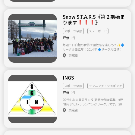
様になります。マンツーマンがご希望の方もお
規定はないです。 練習とかもしてません。 ●
気軽におっしゃってください(^ ^) ☆ローラー
見学 ウェルカム ●持ち物 必要なし！自転車す
ダービーとは ヘルメットにマウスガード、そ
ら必要なし！ ※メンバーに自転車店の店長が
れに膝当てを装着してローラースケートを履
いますので、貸出（有料）で対応できます。
Snow S.T.A.R.S《第２期始ま
き行うコンタクトスポーツです。 ルールは単
※貸出は一日レンタルで、販売価格の5％にな
ります❗️❗️❗️》
純。5人ひとチームでローラースケートでコー
ります。 ●レベル 走力は低くても、モラルは
スを走り、両チームに1人ずついる「ジャマ
高くありたい ●その他 初心者歓迎！むしろ初
スポーツ全般
スノーボード
ー」が集団の最後尾から最前列まで駆け上が
心者しかいません(笑)
ろうとするゲームです。味方ジャマーが相手チ
評価
0件
ーム選手を1人抜くたびに、ポイントが入りま
毎週土日白銀の世界で開放感を楽しもう✨🔷
す。 ジャマー以外の選手は「ブロッカー」と
サークル設立年：2014年 🔷サークル目標：昨
呼ばれ、相手チームのジャマーが追い越そう
年沢山の応募を頂き楽しいサークル活動が出
とするのを阻止し、自チームのジャマーを逆
東京都
来ました！今年は更にサークル活動を飛躍さ
に守る役割です。そして、その中でも女性は独
せたいと考え、メンバー200人越え・リーダー
特のファッションやタトゥーが見られ、一度
を複数立て週2回の活動等を目標にしておりま
や二度ではこのスポーツの見どころを全て発
す！気軽にご連絡下さい✨ 🔷活動時間：基本
見できない位、魅力満載のスポーツです。 ☆
INGS
的に土日祝の開催です✨ 🔷サークル構成メン
そして、私達東京ローラーガールズ及び東京3
バー：男性:75人 女性:60人 🔷サークル平均年
ローラーズでは、スケートを履かないボラン
齢：27歳前後 🔷こんな人を探してます：スノ
スポーツ全般
ランニング・ジョギング
ティアスタッフ、レフリーを募集していま
ーボード好きな方であれば初心者・未経験歓
す！ たくさんの講習を経て、自信が持てるま
評価
0件
迎(*^ω^*)！スノーボードをやった事が無くて
で何度も練習し、責任が持って行える仕事は
も最低限ターン出来るようにレクチャーしま
ルールの勉強にもなり、とてもやり甲斐があ
20代中心の皇居ラン♬(新規参加者募集中)要
す！ 🔷募集年齢：18歳〜40歳程 【↓下記URL
りますよ！ ☆日本で現在活動しているリーグ
“INGS”というランニングサークルです。 2015
スポーツやろうよの引き継ぎ前のページです。
は現在東京と沖縄にあります。 主に米軍基地
年3月1日より活動しております。 ゆったりめ
東京都
昨年の要項も確認でき、こちらからも応募出来
のプレイヤーと戦います。だけど、私達も負け
に参加者同士で併走して会話を楽しみながら
ます。↓】 🔷サークルホームページ http://w
てません！日本人の良さを活かしプレーをし
走るサークルです (・∀・) ※誰かがキツくな
ww.net-menber.com/look/data/21644.html
ています。 ですが、まだまだ人が足りませ
れば歩いたり待ったりすることもあります！
🔷連絡事項や アピールポイント 管理者プロフ
ん！ 正直、練習がキツイ時もあります。人数
▼代表プロフィール IT関連で働く28歳男性で
ィール 性別：男性 年齢：23歳 出身：岩手 在
が足りないので、男女混合で練習もします。で
す。大学の卒業記念でフルマラソンを走ってか