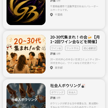
評価
0件
と思います！ 応募が多いため、メッセージ内
月1〜2回開催予定 * 参加人数は4〜8人くらい
容を確認の上、適宜連絡させていただきま
の少人数を想定 * 参加費は施設利用料のみ（5
千葉県船橋市で活動予定の社会人バレーボー
す！ ※ナンパやビジネス/投資/宗教勧誘等は
00円前後を予定） 年齢 20代限定です！ 主催
ルサークルです。
禁止しています。また事前のトラブル防止の観
者も20歳の大学生で、人見知りなところがあ
千葉県
点からマナー等にかけるメッセージへはご案
るので、同世代で気軽に楽しめる場にしたい
内を行わない場合がございます。予めご了承く
と思っています。 勝ち負けよりも「楽しかっ
ださい。 ご応募の際には ＝＝＝＝＝＝＝ お名
た！」と思える時間を一緒に過ごせたら嬉し
前（ニックネームやあだ名可） ご職業 バドミ
いです。 興味があれば、ぜひ気軽に参加して
ントン経験 年齢 ＝＝＝＝＝＝＝ などを記載の
ください！
上、簡単な自己紹介を添えたメッセージにて
20-30代集まれ！の会🍻【月
参加希望の旨またはご質問等をお知らせくだ
1~2回ワイン会などを開催】
さい！ 活動日程の調整をさせて頂きます。 活
動予定 ※人数が集まるまでの当面は奥戸のス
ポーツセンターとなります。 7月25日（土）奥
ワイン会
フットサル
初心者歓迎
戸総合スポーツセンター12時半〜15時 8月1日
評価
0件
（土）奥戸総合スポーツセンター12時半〜15
時 8月22日（土）奥戸総合スポーツセンター1
20〜30代中心のゆるい交流コミュニティ 20〜
2時半〜15時
30代を中心に、ワイン会などの交流イベント
や、ランニング・フットサルといったスポー
東京都
ツイベントを開催しています。 「社会人にな
ってから、新しい友達を作る機会が減った」
「休日を一緒に楽しめる仲間がほしい」 「普
段とは違う人や価値観に出会いたい」 そんな
社会人ボウリング🎳
方が、気軽に参加できる場所を目指していま
す。 メインの参加者は20〜30代ですが、年齢
や性別にかかわらず、40代以上の方も大歓迎
ボウリング
社会人
です。 ⸻ 【コンセプト】 ゆるく、自然に
評価
0件
つながれるコミュニティ 仲良しグループを作
ることだけを目的とするのではなく、興味や
ボウリングが好きな方や得意な方、男女問わ
好奇心をきっかけに、さまざまな人が自然に
ずみんなで行きたい人のためのサークルで