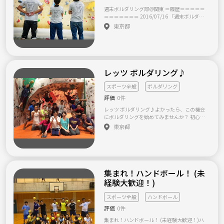
っていますが、今できる範囲でできることを
しい そんな人たちは是非参加くださ
週末ボルダリング部＠関東 ＝履歴＝＝＝＝＝
少しずつ...活動を進めているところです。 ダ
い！！！！
＝＝＝＝＝＝＝ 2016/07/16 「週末ボルダリ
ンスが初めての方も気軽に足を運べる場を、
〜〜〜〜〜〜〜〜〜〜〜〜〜〜〜〜〜〜〜〜〜
ング部」発足 2016/07/18 「第1回イベント開
東京都
これからもみなさんと共有し、ペアダンスの
参加希望の方、質問の方は 名前/年齢/住まい
催」 2016/09/10 ほぼ毎週のように開催中。2
輪が広がっていったら嬉しいです✨ どうぞよ
を記載の上、ご連絡ください！！
0名に達したため、一旦募集停止。 2017/01/0
ろしくお願いします！
1 メンバの追加募集を開始 2017/02/04 メンバ
の追加募集を終了 2017/11/04 メンバの追加
募集を開始 2018/01/11 メンバの追加募集を
終了 2018/02/26 経験者メンバの募集を開始 2
レッツ ボルダリング♪
018/05/12 メンバの追加募集終了 2018/07/2
3 メンバの募集を開始 2018/12/01 メンバの追
スポーツ全般
ボルダリング
加募集終了 2019/03/10 メンバの募集を開始 2
評価
0件
019/04/22 メンバの追加募集終了 2019/10/0
5 メンバの募集を開始 ＝＝＝＝＝＝＝＝＝＝
レッツ ボルダリング♪よかったら、この機会
＝＝＝＝＝ 土日祝日をメインに週1～2回ボル
にボルダリングを始めてみませんか？ 初心者
ダリングに行こう！というサークルです。 場
や女性の方もたくさんいるので参加しやすい
東京都
所は、秋葉原、荻窪、渋谷、品川、高田馬場
環境です★★ 20代の社会人の仲間がたくさん
あたりが中心になります。 他にもボルダリン
いますので、 社会人の仲間作りにもぜひ！ 主
グサークルはありますが、 このサークルは、
に代々木で、ボルダリングを中心に様々なス
「新しい仲間づくり」「行きたい時に気軽に
ポーツをしています。 《私たちのボルダリン
行ける」を趣旨としていますヽ(´ｴ`)ﾉ 大体毎
グが長く続いているの理由は3つあります！》
週やってますが、行きたい時に来てくれればo
【1、女性や初心者でも参加しやすいです。】
集まれ！ハンドボール！ (未
kです！ 当サークルは、スケジュール調整のし
女性や初心者に配慮して、初めての方にはや
経験大歓迎！)
易いLineグループで活動しています。 ・管理
り方をレクチャーするので安心して参加でき
人から月1回は公式開催 ⇒毎回10人前後集
ます。 【2、お一人での参加も安心です。】 社
まります。初心者には上級者の方々が教えるい
スポーツ全般
ハンドボール
会人で、色んな職種の方が集まっていて、お
い雰囲気です( ˘ω˘) ・その他メンバから適宜開
一人で参加される方も多いので安心です。そし
評価
0件
催 ⇒大体毎週土日のどちらかが開催されて
て、お友だちが作りやすいです。 【3、参加費
おり、3人～6人程度集まります。管理人不在
集まれ！ハンドボール！ (未経験大歓迎！)ハ
が安いので、たくさん参加できます。】 フッ