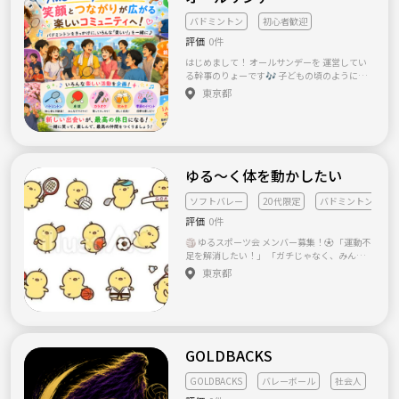
ベル→初心者〜4部くらい 代表は社会人開始で
5年ほどです。 部活経験はないのでガチではな
バドミントン
初心者歓迎
いですが 初心者へは基礎打ちなど楽しくお教
えします🏸 活動頻度→週1回 土日メイン 場所
評価
0件
→葛飾区、墨田区、荒川区などの体育館 【募
はじめまして！ オールサンデーを 運営してい
集要項】 東京に来たばかりで年齢の近い仲間
る幹事のりょーです🎶 子どもの頃のように、
作りをしたい方、楽しく運動したい方はサー
夢中になって遊んで、笑って、 「今日楽しか
東京都
クルに入りづらいという方は是非一度体験に
ったね！」 と言える時間を作りたくて、 この
お越しください！ バドミントン歴のない初心
サークルを始めました✨ オールサンデーのバ
者も大歓迎です🏸 ご質問等も受け付けてます
ドミントン🏸は、 「練習」や「上達」が目的
ので、お気軽にお問い合わせさい！ 【活動詳
ではなく、 【みんなで楽しく遊ぶ】 ためのき
細】 週1回程度市内の学校開放や体育館でバド
っかけだと思っています。 なので、 初心者の
ミントンを行います。人数が集まるまでは一般
方や久しぶりにラケットを握る方、 一人参加
ゆる〜く体を動かしたい
開放で、人数が増えてきたら貸切利用なども
の方も大歓迎です♪ 「運動不足を解消した
検討したいと考えています🙆‍♂️ 初心者や初対面
い」 「新しい趣味を見つけたい」 「仕事以外
ソフトバレー
20代限定
バドミントン
の方もリラックス出来るように以下の流れで
の友達がほしい」 そんな方が気軽に参加でき
活動します 〈活動の流れ〉 ①基礎打ち（活動
評価
0件
る、 ゆるくて居心地の良い場所を目指してい
開始から15分程度） ②挨拶 ③ゲーム＋レッス
ます😊 私自身、人と話すことや、 みんなで笑
ン （ゲームでワイワイするコートと、初心者
🏐 ゆるスポーツ会 メンバー募集！⚽ 「運動不
って過ごす時間が大好きです✨ 参加してくだ
の方へのレッスン用コートに分けます） ④解
足を解消したい！」 「ガチじゃなく、みんな
さった皆さんが、 「また来たい！」 と思える
散→ご飯（飲み会なども🍺） 基本的には他の
で楽しく体を動かしたい！」 そんな人向け
東京都
ような雰囲気づくりを大切にしています。 ぜ
サークルと大きな違いはないかもしれません
の、ゆる〜いスポーツサークルです！ 活動内
ひ気軽に遊びに来てください🏸🌞 ⸻ 趣味
が、「初心者が入りづらい」「特定の人ばか
容 * ソフトバレー * ミニサッカー * バドミント
🏸 バドミントン 🎾 テニス 🀄 健康麻雀 🎲 ボ
りコートに入ってしまう」「既存メンバーで
ン * その他、みんなでできそうな軽いスポーツ
ードゲーム 🍳 料理 ☕ カフェ巡り 🚶 居酒屋巡
固まって初参加の人が参加しづらい」などを
都内の公園や体育館で、2〜3時間ほどゆるく
り、お酒🍻
極力起こらないようにします！ また仲間作り
遊んで解散します😊 こんな人におすすめ！ ・
がコンセプトになってますので、活動後のご
1人参加歓迎！ ・男女問わず歓迎！ ・運動が
GOLDBACKS
飯や飲み会、季節のイベント（スノボ、BBQ
得意じゃなくてもOK！ ・同世代の友達を作り
など）も出来ればと思っています！ 【最後
たい！ 主催者も1人で始めるので、初参加の方
GOLDBACKS
バレーボール
社会人
に】 まずは気軽にお問い合わせいただければ
も気軽に参加してください！ 活動について *