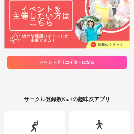
さい！一歩踏み出してよかったと思える時間
をお約束します✨ 🌟 当サークルの4つの安心
ポイント！ ① 参加者の【9割】が1人参加から
スタート！ 最初はみんな緊張しながら1人で来
てくれています。受付からすぐに馴染めるよ
う、主催者やメンバーが全力でフォローしま
す！ ② 【女性6割：男性4割】で女性も参加し
やすい雰囲気 スポーツサークルとしては珍し
く、女性の比率が高めです！優しく、お互い
を尊重し合えるクリーンなメンバーばかりな
ので、女性お1人でも安心してご参加いただけ
ます。 ③ 楽しさ重視！【初心者・未経験者】
大歓迎 フットサルもバレーボールも、ガチな
勝負ではなく「みんなで笑いながら楽しむこ
イベントクリエイターになる
と」を最優先にしています。ミスを責める人は
1人もいません！ルールが分からなくても大丈
夫です。 ④ 終わった後の充実感抜群！ 「アッ
トホームでとにかく楽しい！」と言っていた
だけることが多いです。体を動かしてリフレッ
シュした後は、みんなで「楽しかったね！」
と言い合えるアットホームな空気感が自慢で
す。 🏃‍♂️ 主な活動内容 • 種目： フットサル、バ
サークル登録数No.1の趣味友アプリ
レーボール（その他、季節ごとのイベントも
ゆるく計画中！） • 活動エリア： [ここに主な
活動エリアや駅名、体育館などを記入] • 活動
日時： [例：主に土日祝の午前中 / 平日夜 な
ど] • 対象年齢： 20代の方限定（同世代でリラ
ックスして楽しむため）