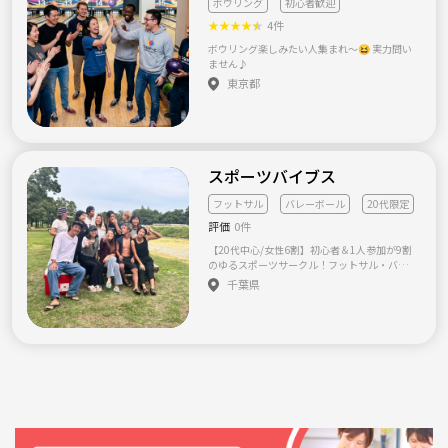
ボウリング
初心者歓迎
活動後はご飯やお酒での交流 【対象】 20代〜
30代前半 / 男女不問 / 経験不問/学生不可 【参
★
★
★
★
★
4件
加条件】 1人参加OK・単発参加OK・他チーム
ボウリング楽しみたい人集まれ〜😆 実力問い
掛け持ちOK
ません♪
東京都
スポーツバイブス
フットサル
バレーボール
20代限定
評価
0件
【20代中心/女性6割】初心者＆1人参加が9割
のゆるスポーツサークル！フットサル・バレ
ーボールで楽しく体動かしませんか？✨ ご覧
千葉県
いただきありがとうございます！ 20代の同世
代メンバーで活動している、社会人スポーツ
サークルです。 「学生時代ぶりに体を動かし
たい！」「新しい趣味や友達を見つけた
い！」というメンバーが集まり、和気あいあ
いと活動しています。 当サークルの最大の特
徴は、**【アットホームで誰も置いていかな
い温かい雰囲気】**です！ 「身内感があって
馴染めなかったらどうしよう…」 「運動神経
に自信がないけど大丈夫かな…」 そんな不安
がある方も、どうぞ安心して遊びに来てくだ