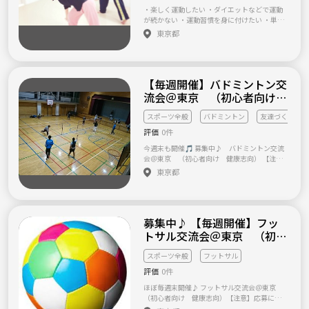
にはテニスやゴルフ・フットサル等 共通の趣
・楽しく運動したい ・ダイエットなどで運動
味友を見つけられればという出会いの機会に
が続かない ・運動習慣を身に付けたい ・単な
と、始めたサークルです。 20代の頃みたいに
る筋トレじゃつまらない そんな人が楽しく運
東京都
沢山飲んで食べれれば良い、ではなくて、 ち
動できるのがこのグループ！ ■ダンス格闘技
ょっと大人の雰囲気を楽しめるようなお店
とは 音楽に合わせて動く点はダンス そして、
で、趣味や恋愛、仕事や家族、 色々な事を楽
相手に向かってキックをする点は格闘技 格闘
しくワイワイ話しながら、世界を広げていき
技と言っても大丈夫！ 攻撃は一切の接触無し
ましょう！って事で、毎回ご好評いただいて
【毎週開催】バドミントン交
痛い思いもせず、相手に当てもしない 安全で
おります！
不思議な格闘技です！ ■ダンス格闘技クラス
流会＠東京 （初心者向け
の内容 主な流れは以下の通り ・ウォームアッ
健康志向）
プ（10分） ・有酸素運動（10分） ・コアトレ
スポーツ全般
バドミントン
友達づくり
ーニング（5分） ・筋力トレーニング（5分）
評価
0件
・ミット打ち（5分） ・ストレッチ（10分）
■日時 毎週火曜19:30～21:00（90分間） ■
今週末も開催🎵 募集中♪ バドミントン交流
持ち物 タオル、水、着替えなど ■服装 動きや
会＠東京 （初心者向け 健康志向） 【注
すい格好（Tシャツ、長いジャージなど）、(あ
意】応募に際して、サークル参加ボタンを押
東京都
れば)室内シューズ ■料金（1回） ・社会人1,0
した後、必ず下記テンプレをを記載の上、（t
00円 ・学生半額 ■場所 東京都渋谷区道玄坂2-
aririn@gmail.com） 迄 直接メールにてご連
10-12 新大宗ビル4号館 9F スタジオミッショ
絡お願いします。 2013年2月度に設立された
ン ■地図 https://goo.gl/maps/gHgAcJgQKCK
バトミントンサークルです。 4月度より、新た
a3Zmf9 その他、不明点、質問ありましたらお
募集中♪ 【毎週開催】フッ
に定期的に参加できる方を募集させていただ
気軽にメッセージください♪
きます。 月に10回程度の開催で、現状は各回1
トサル交流会＠東京 （初心
0-20名程度の参加者がいらっしゃいます。 運
者向け 健康志向）
動後、任意で食事等に行ったりもするので、1
スポーツ全般
フットサル
人でもすぐに溶け込めるかと思います。 バド
評価
0件
経験は全く問いませんが、 初心者、未経験者
も多いので、全体のレベルはあまり高くあり
ほぼ毎週末開催♪ フットサル交流会＠東京
ません。 経験者の方は、初心者の方とも一緒
（初心者向け 健康志向）【注意】応募に際
に楽しめる方でお願いします。 極端な競技志
して、必ず下記テンプレをを記載の上、（tari