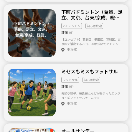
下町バドミントン（葛飾、足
立、文京、台東/京成、総
武、常磐）
バドミントン
初心者歓迎
評価
0件
【コンセプト】 葛飾区、墨田区、荒川区、文
京区で活動する20代、30代向けのバドミント
ンサークルです。経験問わず楽しめる事を大切
東京都
にします。 そのため、競技志向から少し離れ
てまったりと活動したい経験者、初めての競
技にチャレンジしたい方など一緒に楽しめる
ような方に加入頂きたいです。 初心者には基
ミセスもミスもフットサル
礎やルールなどもお教えする時間を設けます
ので気軽にご参加ください！ 初心者コートの
他、初めて参加された方には積極的にコミュ
フットサル
初心者歓迎
ニティーション取らせていただくことも考え
評価
0件
てますので、人見知りで不安な方もご安心く
ださい☺︎ 【代表者】 全国転勤で北海道からこ
夫婦や親子、彼氏彼女などが集まったエンジ
の7月に東京へ来た31歳です。 バドミントン経
ョイ系フットサルチームです
験は社会人から5年ほどゆるくやってます🏸
東京都
転勤で友人のいない方や社会人スタートの初
心者の方の気持ちはよくわかるので、そうし
た方も楽しく活動できかつバドミントンを通
じてコミュニティも広がればと思っています
😊 【サークル概要】 人数→これから 年齢→2
0代後半から40歳くらいを考えています！ レ
オールサンデー