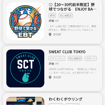
ツを楽しみたい方 ・普段とは違う業界や価値
⚾️【20～30代前半限定】野
観の人と話してみたい方 ・新しい趣味や体験
球でつながる ENJOY BASE
に挑戦したい方 ・一人でも参加しやすいイベ
BALL TEAM 【EBT】 ✨
ントを探している方 ・堅すぎず、ゆるく交流
野球
初心者歓迎
できるコミュニティを探している方 ⸻ 【参
加にあたって】 皆さんが安心して楽しめるコ
評価
0件
ミュニティにするため、以下を目的とした参
【チーム紹介文】 ⚾野球を知りたい人、野球
加はご遠慮ください。 ・宗教、ネットワーク
好きな人、野球にチャレンジしてみたい人、
ビジネス、投資商品等への勧誘 ・自身のイベ
野球観戦してみたい人——みんな大歓迎の野球
東京都
ントやサービスへの営業、集客 ・ナンパや恋
チームです。 野球経験ゼロでもOK、女の子も
愛のみを目的とした参加 ・他の参加者が不快
気軽に参加しやすい雰囲気を大事にしていま
に感じる言動や迷惑行為 ・過度な飲酒の強要
す🔰👩 1人参加も大歓迎🙋メンバーは20代〜
・サークルの雰囲気を乱す行為 参加者同士が
30代前半が中心です。 うまい下手は関係あり
お互いを尊重し、気持ちよく過ごせるコミュ
SWEAT CLUB TOKYO
ません。一緒に楽しい場所を、みんなで作っ
ニティ運営にご協力をお願いします。 ⸻
ていきましょう💫 練習会だけでなく、試合や
【最後に】 ここまで読んでいただき、ありが
バッティングセンター、観戦なども通じて、
バドミントン
初心者歓迎
スポーツ
とうございます。 このサークルは、誰でも気
野球を通して仲を深めていきたいと思ってい
軽に参加でき、新しい人とのつながりが自然に
評価
0件
ます⚾📺 単発参加OK（この日だけの参加でも
生まれる場所を目指しています。 参加者の多
問題ありません）、 他の草野球チームに所属
SWEAT CLUB TOKYOは、「気持ちよく汗をか
くが一人で参加されるため、「知り合いがい
している方の掛け持ち参加もOKです🤝 経験者
く」をテーマにした、大人向けのスポーツコ
ないから不安」という方もご安心ください。
の方は、全体のレベルに合わせていただける
ミュニティです！ 現在はバドミントンをメイ
主催側でも、できるだけ会話しやすい雰囲気
東京都
と助かります。 まずは野球を"楽しむこと"か
ンに活動しています。 経験者だけでなく初心
づくりを心掛けています。 堅苦しいサークル
らスタートして、 気づけばきっと「野球好
者やブランクのある方も大歓迎です！ 「久し
ではないので、ぜひ気軽な気持ちで遊びに来
き」になってる。 そんな出会い方を目指して
ぶりに運動したい」 「健康のために体を動か
ていただけたらうれしいです。 初参加・一人
います😊 いつか東京ドームや神宮球場でイベ
したい」 「新しい趣味や仲間を見つけたい」
参加の方も大歓迎です😊 皆さんとお会いでき
ントができたら—— そんな目標も本気で掲げて
そんな方が気軽に参加できる場所を目指して
ることを楽しみにしています！🍷🏃‍♂️⚽
いるチームです。 【活動内容】 ・月1〜2回、
います。 一緒に気持ちのいい汗を流しましょ
わくわくボウリング
休日に練習・試合 ・バッティングセンターで
う！
の活動もあり ・プロ野球・アマ野球の観戦 ・