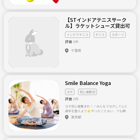
人で参加される方や初参加の方でも自然に会
大好き！ くらいのレベルですので、同じく自
話を始められるよう、主催側でもできるだけ
信ない方でも運動がてらにいらしてください
サポートします。 内輪だけで盛り上がるので
🙌
はなく、参加者全員が居心地よく過ごせる雰
【STインドアテニスサーク
囲気づくりを大切にしています。 ⸻ 📌 年
ル】ラケットシューズ貸出可
齢・性別を問わず参加できます 参加者は20〜
30代の男女が中心です。 ただし、年齢を厳し
インドアテニス
テニス
スポーツ
く限定するサークルではありません。趣旨に
共感いただける方であれば、40代以上の方も
評価
0件
大歓迎です。 年齢や職業にかかわらず、お互
いを尊重しながら交流できる方に参加してい
千葉県
ただければと思います。 ⸻ 【主催者につい
て】 主催者は、北海道出身の26歳です。 上京
した当初、知り合いがほとんどおらず、社会人
になると新しい友達を作る機会が意外と少な
いことを実感しました。 自分自身がなかなか
友達を作れなかった経験から、 「同じように
Smile Balance Yoga
感じている人が、気軽に参加できる交流の場
を作りたい」 「年齢や職業を問わず、さまざ
ヨガ
初心者歓迎
まな人がつながれる場所を増やしたい」 と思
い、このサークルを立ち上げました。 趣味
評価
0件
は、ワイン、登山、バスケットボール、音楽な
ヨガ初心者集まれ！！みんなでヨガして心と
どです。 自分の好きなことだけでなく、参加
身体を整えよう⭐︎ やったことない、でも興味
者の皆さんの趣味や興味も取り入れながら、
あるって方大歓迎！ 服装もヨガウェアでなく
一緒にサークルを作っていけたらと考えてい
東京都
ても動きやすい格好で大丈夫✨普段動かさな
ます。 ⸻ 【こんな方におすすめです】 ・
いところを動かすとスッキリしますよ♪
社会人になってから新しい友達を作る機会が
減った方 ・休日を一緒に楽しめる仲間がほし
い方 ・ワインや食事を楽しみながら交流した
い方 ・ランニングやフットサルなど、スポー