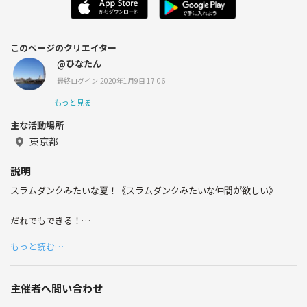
このページのクリエイター
@ひなたん
最終ログイン:2020年1月9日 17:06
もっと見る
主な活動場所
東京都
説明
スラムダンクみたいな夏！《スラムダンクみたいな仲間が欲しい》
だれでもできる！
高校ずっと帰宅部だった女の子もいます。
もっと読む…
アキバ系出身の男もいます。
他のスポーツやってた人もいます。（ここが多い ）
主催者へ問い合わせ