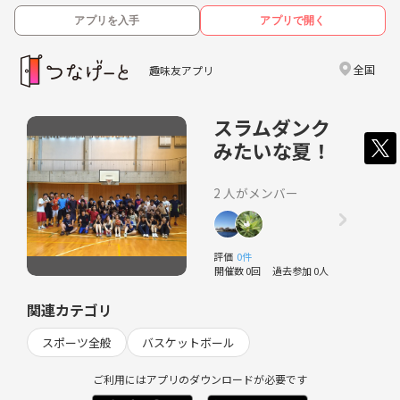
アプリを入手
アプリで開く
全国
趣味友アプリ
スラムダンク
みたいな夏！
2 人がメンバー
評価
0件
開催数 0回
過去参加 0人
関連カテゴリ
スポーツ全般
バスケットボール
ご利用にはアプリのダウンロードが必要です