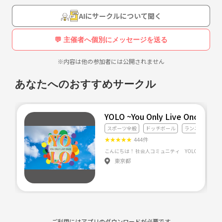
バスケ部もちゃんといます。
AIにサークルについて聞く
そんな人たちでやるバスケがめちゃ盛り上がります！
💬 主催者へ個別にメッセージを送る
ミスをしたらめっちゃ笑顔でフォローします！( ^ω^ )
すごいドリブルやシュート見るとめちゃ笑顔で喜びます！
※内容は他の参加者には公開されません
何回も１人で決めに行くのを見ると、少し寂しいです！www
あなたへのおすすめサークル
バスケが好き、ワイワイするのが好き、友達欲しい
そんな人たちは是非参加ください！！！！
YOLO ~You Only Live Once~
スポーツ全般
ドッチボール
ランニング・ジ
〜〜〜〜〜〜〜〜〜〜〜〜〜〜〜〜〜〜〜〜〜
★
★
★
★
★
444件
参加希望の方、質問の方は
名前/年齢/住まいを記載の上、ご連絡ください！！
東京都
ご利用にはアプリのダウンロードが必要です