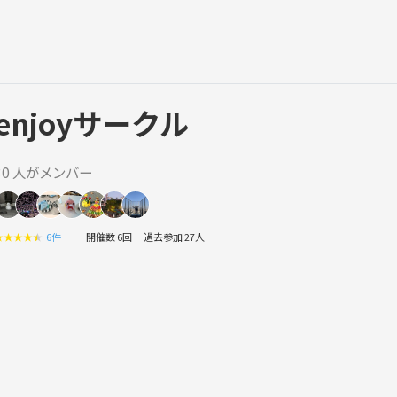
enjoyサークル
30 人がメンバー
★
★
★
★
★
6件
開催数 6回
過去参加 27人