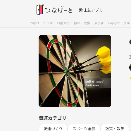
趣味友アプリ
つなげーとTOP
お出かけ
散策・散歩
東京都
enjoyサークル
関連カテゴリ
友達づくり
スポーツ全般
散策・散歩