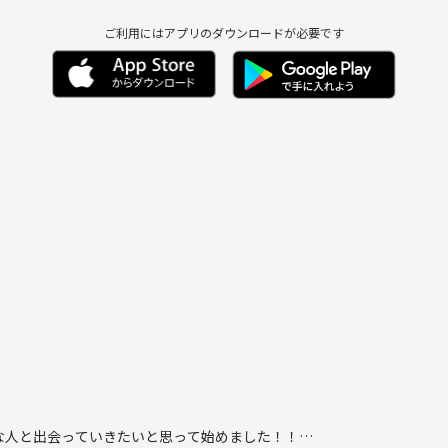
ご利用にはアプリのダウンロードが必要です
験したいです！！
な人と出会っていきたいと思って始めました！！