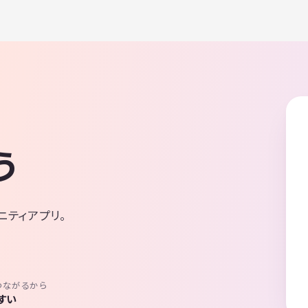
う
ニティアプリ。
つながるから
すい