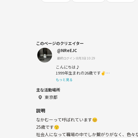
このページのクリエイター
@NReEJC
最終ログイン:8月3日 10:29
こんにちは♪
1999年生まれの26歳です✌️
色々な人に出会って一緒にたくさんのこと体
もっと見る
よろしくお願いします🤲
主な活動場所
東京都
説明
なかむーって呼ばれています😊
25歳です😙
社会人になって職場の中でしか繋がりがなく、色々