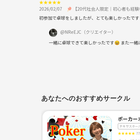
★
★
★
★
★
2026/02/07
🏓 【20代社会人限定｜初心者も経験
初参加で卓球をしましたが、とても楽しかったです
@
NReEJC
（クリエイター）
一緒に卓球できて楽しかったです😆 また一
あなたへのおすすめサークル
ポーカー
テキサスホー
★
★
★
★
★
7