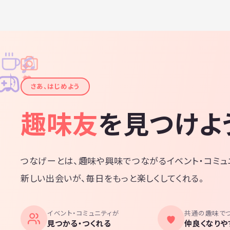
♫
✧
✦
✦
♪
✧
さあ、はじめよう
趣味友
を見つけよ
つなげーとは、趣味や興味でつながるイベント・コミュ
新しい出会いが、毎日をもっと楽しくしてくれる。
イベント・コミュニティが
共通の趣味で
見つかる・つくれる
仲良くなりや