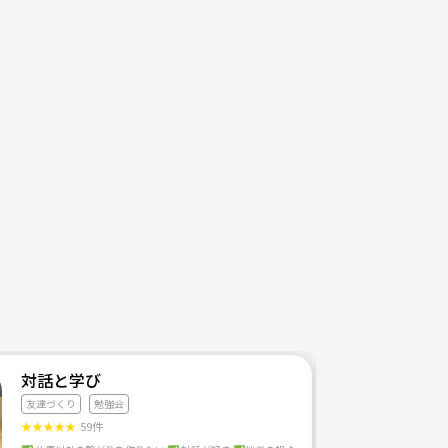
代・40代！女性参加多め！同じ趣味で仲間作り！
対話と学び
友達づくり
勉強会
★
★
★
★
★
59件