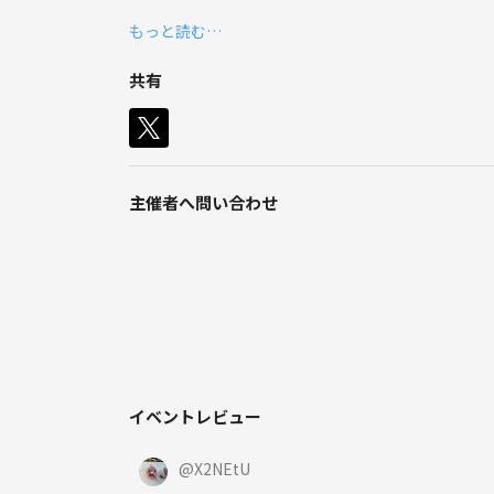
スポーツ、飲み会、観光、お散歩、カフェなど
もっと読む…
やった事がない事もたくさん経験していこうと思って
一緒に沢山経験して思い出作りましょう♪
共有
楽しむことがモットーです🙆‍♀️
他のサークルの注意事項と一緒です！
人が嫌がる事はやめましょう🫷
そして最高に楽しみましょう\(//∇//)\
主催者へ問い合わせ
イベントレビュー
@
X2NEtU