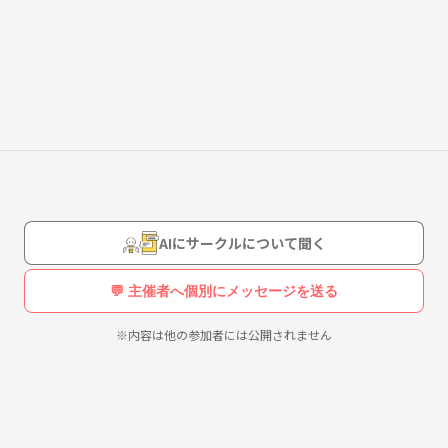
います🔥🔥
AIにサークルについて聞く
💬 主催者へ個別にメッセージを送る
※内容は他の参加者には公開されません