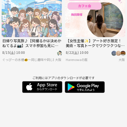
月
火
水
木
金
土
8/31
9/1
9/2
9/3
9/4
9/5
日帰り写真旅♪【何撮るかは決めか
【女性主催✨】アート好き限定！
ねてるよ📷】スマホ参加も見に行
美術・写真トークでワクワクつなが
きたい！でもOK✨
るゆるカフェ会🎨
8/15(土) 10:00
8/22(土) 10:00
ぐっぴーの水槽🐠〜同じ趣味や同じ興味で繋がろう〜
大阪
Harenowaの庭
大阪
ご利用にはアプリのダウンロードが必要です