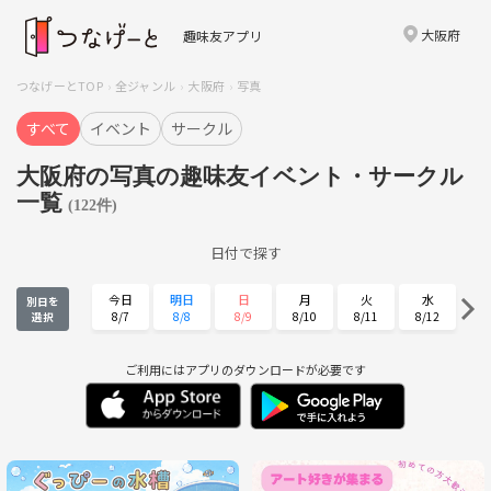
大阪府
趣味友アプリ
つなげーとTOP
全ジャンル
大阪府
写真
すべて
イベント
サークル
大阪府の写真の趣味友イベント・サークル
一覧
(122件)
日付で探す
今日
明日
日
月
火
水
別日を
8/7
8/8
8/9
8/10
8/11
8/12
選択
木
金
土
日
月
火
8/13
8/14
8/15
8/16
8/17
8/18
ご利用にはアプリのダウンロードが必要です
水
木
金
土
日
月
8/19
8/20
8/21
8/22
8/23
8/24
火
水
木
金
土
日
8/25
8/26
8/27
8/28
8/29
8/30