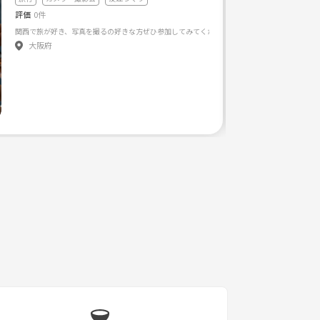
評価
0件
1人でじっくり写真を撮ることは好き！ …でも共有できる人がいたら もっと楽しいだろうな〜！ ふと
大阪府