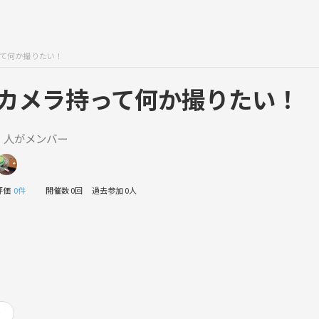
て何か撮りたい！
カメラ持って何か撮りたい！
1 人がメンバー
評価
0件
開催数 0回
過去参加 0人
り