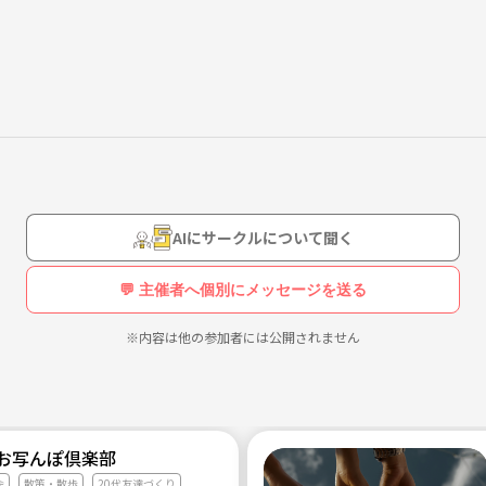
AIにサークルについて聞く
💬 主催者へ個別にメッセージを送る
※内容は他の参加者には公開されません
】お写んぽ倶楽部
会
散策・散歩
20代友達づくり