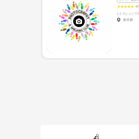
★
★
★
★
★
4
東京都