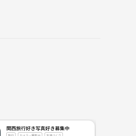
関西旅行好き写真好き募集中
旅行
カメラ・撮影会
友達づくり