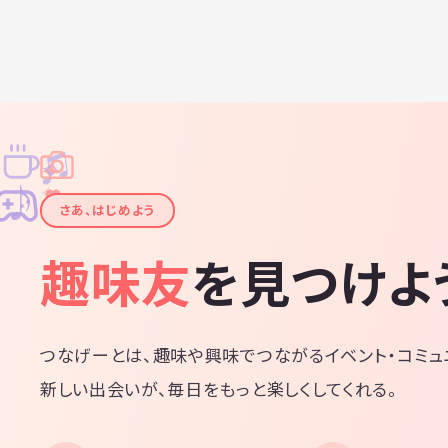
♫
✧
✦
✦
♪
✧
さあ、はじめよう
趣味友
を見つけよ
つなげーとは、趣味や興味でつながるイベント・コミュ
新しい出会いが、毎日をもっと楽しくしてくれる。