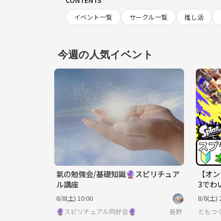
CONTENTS
イベント一覧
サークル一覧
推し活
今週の人気イベント
氣の勉強会/基礎知識🔮スピリチュア
【オン
ル講座
3でわ
ーム初
8/8(土) 10:00
8/8(土) 
🔮スピリチュアル同好会🔮
長野
ともつ