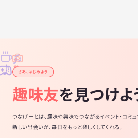
♫
✧
✦
✦
♪
✧
さあ、はじめよう
趣味友
を見つけよ
つなげーとは、趣味や興味でつながるイベント・コミュ
新しい出会いが、毎日をもっと楽しくしてくれる。