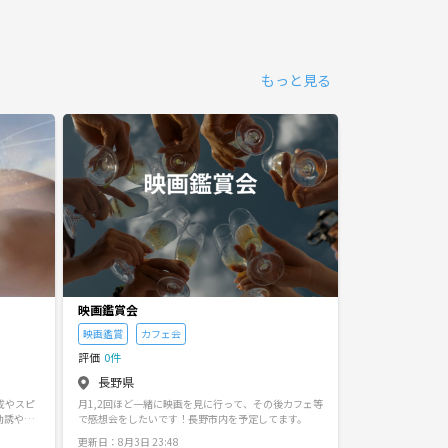
もっと見る
映画鑑賞会
MIRAIE
映画鑑賞
カフェ会
買い物代行
高
評価
0件
評価
0件
長野県
長野県
成やスピ
月1,2回ほど一緒に映画を見に行って、その後カフェ等
農林産業の普及活動
勧誘や他
で感想会をしたいです！長野市内を予定してます。
更新日：7月10日 14
更新日：8月3日 23:48