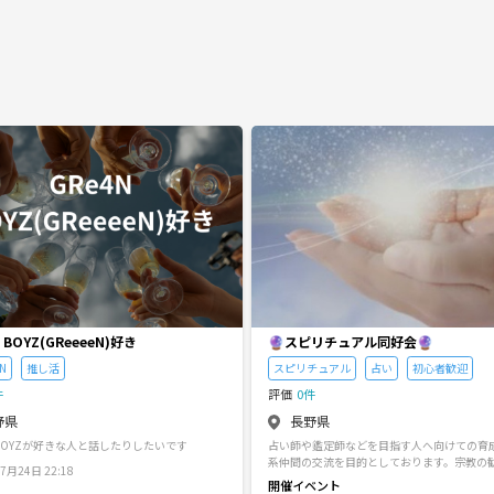
 BOYZ(GReeeeN)好き
🔮スピリチュアル同好会🔮
eN
推し活
スピリチュアル
占い
初心者歓迎
件
評価
0件
野県
長野県
N BOYZが好きな人と話したりしたいです
占い師や鑑定師などを目指す人へ向けての育
系仲間の交流を目的としております。宗教の
月24日 22:18
人の信仰を貶す事はやめましょう。
開催イベント