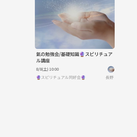
氣の勉強会/基礎知識🔮スピリチュア
ル講座
8/8(土) 10:00
🔮スピリチュアル同好会🔮
長野