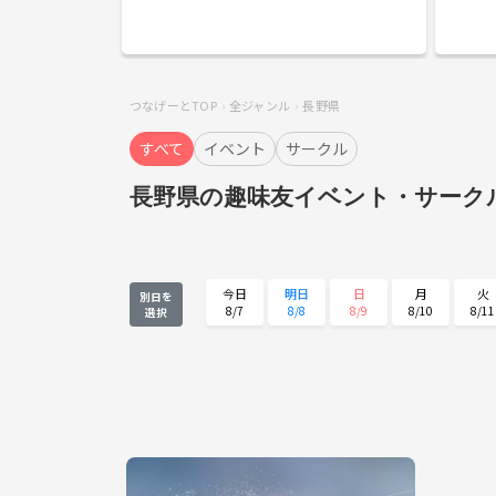
つなげーとTOP
全ジャンル
長野県
すべて
イベント
サークル
長野県の趣味友イベント・サーク
今日
明日
日
月
火
別日を
8/7
8/8
8/9
8/10
8/11
選択
火
水
木
金
土
8/25
8/26
8/27
8/28
8/29