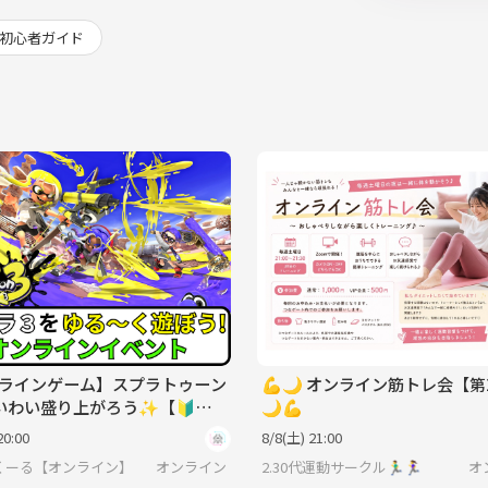
初心者ガイド
ラインゲーム】スプラトゥーン
💪🌙 オンライン筋トレ会【第
いわい盛り上がろう✨【🔰ゲ
🌙💪
心者歓迎】
20:00
8/8(土) 21:00
くーる【オンライン】
オンライン
2.30代運動サークル🏃‍♂️🏃‍♀️
オ