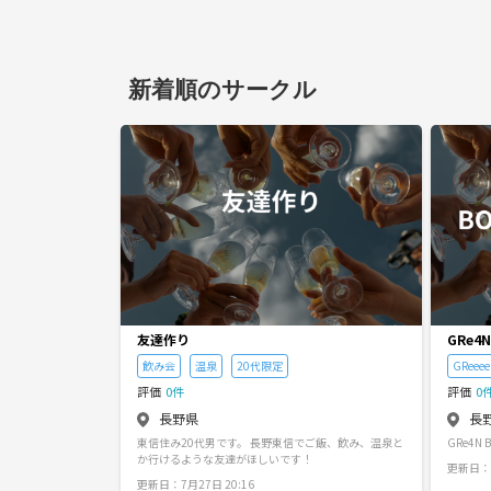
新着順のサークル
友達作り
GRe4N
飲み会
温泉
20代限定
GReee
評価
0件
評価
0
長野県
長
東信住み20代男です。 長野東信でご飯、飲み、温泉と
GRe4
か行けるような友達がほしいです！
更新日：7
更新日：7月27日 20:16