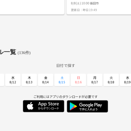
8/8(土) 10:00 飯田市
更新日：昨日 19:49
ル一覧
(136件)
日付で探す
水
木
金
土
日
月
火
水
8/12
8/13
8/14
8/15
8/16
8/17
8/18
8/19
日
月
火
水
木
金
土
8/30
8/31
9/1
9/2
9/3
9/4
9/5
ご利用にはアプリのダウンロードが必要です