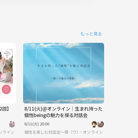
もっと見る
2回】
8/11(火)@オンライン｜生まれ持った
個性beingの魅力を探る対話会
8/11(火) 20:00
ンライン
個性を楽しむ対話会〜環（ワ）〜
オンライン