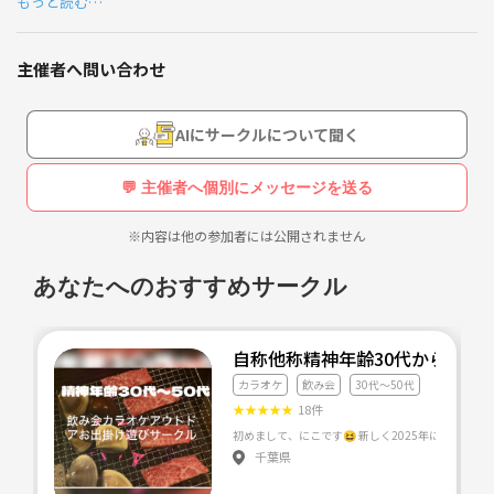
もっと読む…
サークル専用LINEオプチャ内で
オフ会日の投票を取り
主催者へ問い合わせ
投票が多かった日をオフ会日としています。
参加人数は、今のところ
AIにサークルについて聞く
5人を上限とし、こじんまりと開催しています。
💬 主催者へ個別にメッセージを送る
会費は部屋代を参加者で割り勘です。
※内容は他の参加者には公開されません
参加の際は、みんなでシェアできるお菓子1つとご自分の飲み物持参で
お願いします。
あなたへのおすすめサークル
オフ会の途中で
僕が趣味で集めてるボードゲームで
自称他称精神年齢30代から50
30分～1時間ほど遊びます。
カラオケ
飲み会
30代〜50代
★
★
★
★
★
18件
オフ会に2回参加した方に
HEART❤️♣CLUBのLINEオプチャに
千葉県
招待します。