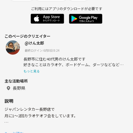
ご利用にはアプリのダウンロードが必要です
このページのクリエイター
@けん太郎
最終ログイン:6月8日 8:24
長野市に住む40代男のけん太郎です
好きなことはカラオケ、ボードゲーム、ダーツなどなど
長野市カラオケサークル
もっと見る
｢HEART❤️♣CLUB｣のオーナーです
主な活動場所
長野県
説明
ジャパンレンタカー長野店で
月に1～2回カラオケオフ会をしています。
13:00～終わりは未定(最高20時まで)