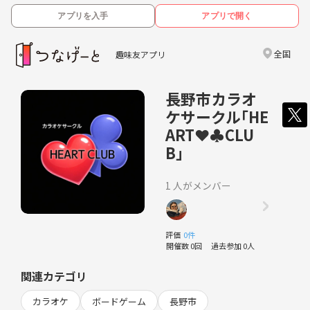
アプリを入手
アプリで開く
全国
趣味友アプリ
長野市カラオ
ケサークル｢HE
ART❤️♣CLU
B｣
1 人がメンバー
評価
0件
開催数 0回
過去参加 0人
関連カテゴリ
カラオケ
ボードゲーム
長野市