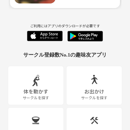
簡単なルール・おねがい
・他の人が歌ってる時は会話を控えましょう。
歌を楽しみましょう。
・歌い終わったら拍手👏
ご利用にはアプリのダウンロードが必要です
・採点モード、後奏カットはしません❌
・女性へのセクハラは厳禁です❌
サークル登録数No.1の趣味友アプリ
《つなげーと上でのLINE IDの交換・聞き出す行為は禁止されています》
体を動かす
お出かけ
サークルを探す
サークルを探す