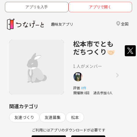
アプリを入手
アプリで開く
全国
趣味友アプリ
松本市でとも
だちつくり🤝🏻
1 人がメンバー
評価
0件
開催数 0回
過去参加 0人
関連カテゴリ
友達づくり
友達募集
松本
ご利用にはアプリのダウンロードが必要です