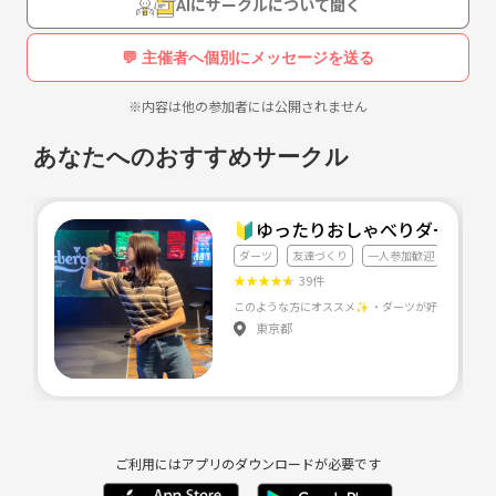
AIにサークルについて聞く
💬 主催者へ個別にメッセージを送る
※内容は他の参加者には公開されません
あなたへのおすすめサークル
🔰ゆったりおしゃべりダーツ🍻
ダーツ
友達づくり
一人参加歓迎
★
★
★
★
★
39件
東京都
ご利用にはアプリのダウンロードが必要です