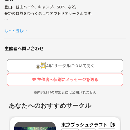
登山、低山ハイク、キャンプ、SUP、など。
長野の自然をゆるく楽しむアウトドアサークルです。
「ひとりでは行きづらい」
もっと読む…
「近場で一緒に歩く仲間がほしい」
「初心者だけど自然遊びを始めたい」
主催者へ問い合わせ
そんな人向けに、無理なく参加できる場を作っています。
ガチ登山より、景色や自然を楽しむゆるめ企画が中心。
AIにサークルについて聞く
初心者・1人参加・久しぶりの参加も歓迎です。
💬 主催者へ個別にメッセージを送る
主に長野県内（北信・中信・東信中心）での活動が主となります。
※内容は他の参加者には公開されません
ゆるハイク・低山歩き
季節の絶景ハイキング
あなたへのおすすめサークル
キャンプ・外ごはん
温泉＋散策企画
地元アウトドア仲間づくり
東京ブッシュクラフト【焚火・