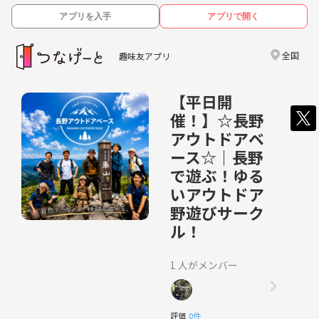
アプリを入手
アプリで開く
全国
趣味友アプリ
【平日開
催！】☆長野
アウトドアベ
ース☆｜長野
で遊ぶ！ゆる
いアウトドア
野遊びサーク
ル！
1 人がメンバー
評価
0件