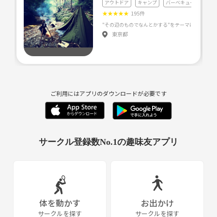
アウトドア
キャンプ
バーベキュー
長野のアウトドアを楽しみたい方の参加を歓迎します！
★
★
★
★
★
195件
【主催のプロフィール】
東京都
東京で長年仕事をしていましたが、現在は地元・長野に戻り、自然に囲
まれたアウトドアライフを楽しんでいます。
長野県内での登山やハイキングはもちろん、国内外を旅する中で改めて
感じた「長野の自然の素晴らしさ」をもっと多くの人に知ってほしいと
ご利用にはアプリのダウンロードが必要です
思い、このアウトドアサークルを立ち上げました。
「1人ではなかなか行きづらい」
「アウトドアを始めてみたい」
サークル登録数No.1の趣味友アプリ
「長野の自然を楽しみたい」
そんな方でも気軽に参加できる、ゆるく楽しいコミュニティを目指して
います。
主催は、長野県内で200名以上が参加する登山サークルの運営経験があ
体を動かす
お出かけ
り、約10年にわたりイベントを開催してきました。
サークルを探す
サークルを探す