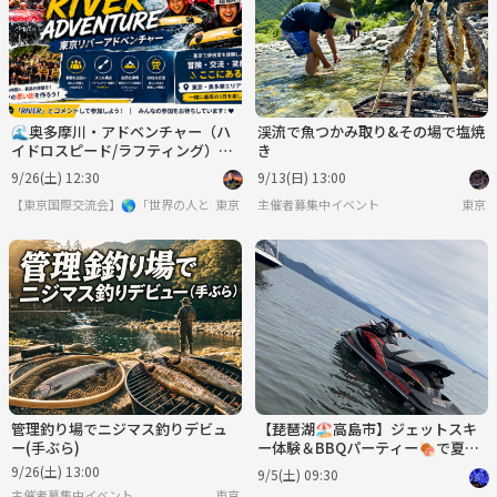
🌊奥多摩川・アドベンチャー（ハ
渓流で魚つかみ取り&その場で塩焼
イドロスピード/ラフティング）｜
き
初心者大歓迎・日帰りBBQ付き 🚣‍♂️
9/26(土) 12:30
9/13(日) 13:00
🔥
【東京国際交流会】🌎「世界の人と繋りたい」違う世界見てみたい方は必見 ※英語喋
東京
主催者募集中イベント
東京
管理釣り場でニジマス釣りデビュ
【琵琶湖🏖️高島市】ジェットスキ
ー(手ぶら)
ー体験＆BBQパーティー🍖で夏を
満喫しよう✨
9/26(土) 13:00
9/5(土) 09:30
主催者募集中イベント
東京