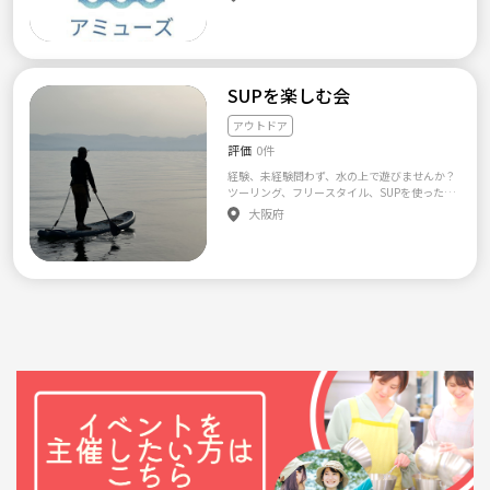
く活動しております！！ 週末楽しく遊びた
い！新しい仲間と遊びたい！といった方大歓
迎です！！ 主に土・日・祝でのイベントを開
催しているのでご興味がありましたら、ぜひ
お待ちしております！( ´∀｀) 【⚠️サークル参
加する上での注意事項⚠️】 ◾️マルチ商法、勧
SUPを楽しむ会
誘、営業、嫌がるナンパ、暴言等は絶対にお
やめ下さい。 万が一発覚した場合は、つなげ
アウトドア
ーとへ報告し当サークルへのイベント参加を
評価
0件
禁止にさせて頂きます。 ◾️お子様を連れての
ご参加はご遠慮ください。 皆様が安心してご
経験、未経験問わず、水の上で遊びませんか？
参加頂けるようご理解とご協力お願い致しま
ツーリング、フリースタイル、SUPを使った遊
す。
び、やってみたい事を水の上でやりません
大阪府
か？私の知らない事は教えて下さい。ご自身
でSUPを持ってる方は自艇で参加、お持ちでな
い方は当方で少し余裕はあるので貸し出しま
す。もちろん料金は要りません。 開催場所の
駐車場代だけご自身でお支払いください。