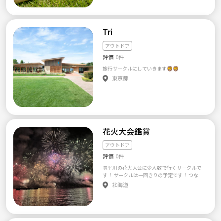
ルなゲーム。 運動が苦手な方でも、お子さん
から年配の方まで一緒に楽しめるのが最大の
魅力です。 【活動内容】 ・大阪市内・近郊の
公園でモルック体験会 ・初心者向けのルール
Tri
説明＆練習会 ・活動後の希望者だけでゆるっ
とカフェ・ご飯会もあり 【こんな方におすす
アウトドア
め】 ・モルックを一度やってみたい方 ・運動
評価
0件
は苦手だけど、体を動かしたい方 ・大阪で新
しい趣味・友達を作りたい方 ・一人参加OKな
旅行サークルにしていきます🦁🦁
落ち着いた雰囲気を探している方 道具はサー
東京都
クルで用意しますので、手ぶらで参加OK。年
齢・性別・経験問わず、初参加大歓迎です！ま
ずはお気軽にご参加ください✨
花火大会鑑賞
アウトドア
評価
0件
豊平川の花火大会に少人数で行くサークルで
す！ サークルは一回きりの予定です！ つなげ
ーと初心者なので至らぬ点もありますが、楽
北海道
しく過ごせるようにと思っています！