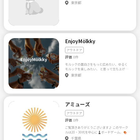
東京都
EnjoyMölkky
アウトドア
評価
0件
モルックの面白さをもっと広めたい、ゆるく
モルックを楽しみたい、 と思って立ち上げま
した！ 初モルックの方には、ルール説明から
東京都
行いますので安心して楽しんでいだだけま
す！ 経験者の方には、戦略やコツをお伝えす
ることでモルックの奥深さをより知ってもら
えると思います。
アミューズ
アウトドア
評価
0件
ご覧頂きありがとうございます♪ このサーク
ルは20・30代を中心に♟️ボードゲーム、🍖B
BQ、🚶ウォーキング、⛰️アウトドアなど 幅広
千葉県