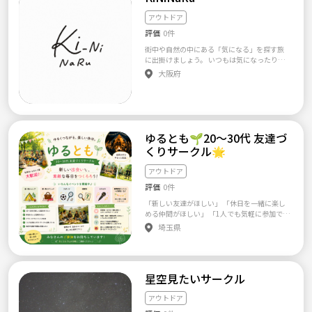
もは目安ですので、該当しない場合はご相談
体のメンバーは多いですが、毎回のイベント
ください）。 釣り好き、お酒が好き、温泉好
アウトドア
は５～１５人くらいなのでご安心くださ
き、登山好きの方、グルメ好き、いづれかに該
い！！ ■+-+-+-+-+-+-+-+-+-+-+-+■ 登山サークル
評価
0件
当する方は特に歓迎です！ 【参加方法】 必
メンバー同士がお互いに顔の見える組織で
ず、下記必要事項を記載のうえ、taririn@gm
街中や自然の中にある「気になる」を探す旅
す！ 登山サークルや山好きのコミュニティは
ail.com迄 ご連絡ください。追ってご連絡い
に出掛けましょう。 いつもは気になったりし
人の入れ替わりが激しかったり、インターネ
たします。 → （名前フルネーム） （年
ている場所、行きづらい場所。 けど誰かと一
ット上だけの希薄なつながりである事が多い
大阪府
齢） （性別） （だいたいの住所） （参
緒なら。 そんな機会を提供します。
ですが、 一定以上増えることはないので、何
加可能な上記のイベント） （連絡先アドレ
度か顔を合わせていればすぐに仲間になりま
ス もしくはラインID） 宜しくお願いしま
す！ ■+-+-+-+-+-+-+-+-+-+-+-+■ 【新規会員の受
す。
付】 初心者大歓迎 初めての登山・仲間探し・
新しい挑戦大歓迎！ 持ち物とかわからない人
は全力でアドバイスします！^^ 【ご応募時の
ゆるとも🌱20〜30代 友達づ
必須記載事項】 1.氏名 2.年齢 3.プロフィール
くりサークル🌟
(できるだけ詳細に) ・職業 ・スポーツ経歴 4.
参加可能時期 5.動機 6.LINE ID 7.車の有無 ※上
アウトドア
記にお伺いした個人情報ことは本サークル以
外では使用いたしません。！ 【注意事項】 た
評価
0件
だし、以下のような方の参加はお断りします。
「新しい友達がほしい」 「休日を一緒に楽し
もし以下のような行為をされたことが発覚し
める仲間がほしい」 「1人でも気軽に参加でき
た場合には、当サークルへのイベントには参
る場所があったらいいな」 そんな方のため
埼玉県
加できなくなります。 ・宗教活動、ネットワ
の、ゆるく楽しめる交流サークルです😊 イベ
ークビジネス等の営業や勧誘行為される方。
ントは、昼・夜ピクニックやキャンプ、スポ
（発覚次第車に乗ってようが降りてもらいま
ーツを中心に、季節イベントや謎解き、カラオ
す。） ・他のサークルやイベントへ勧誘行為
ケなどみんなで楽しめる企画を開催予定！ 初
される方。 ・部長、副部長の指示に従わず勝
星空見たいサークル
参加・おひとり様・イベント初心者も大歓迎
手な行動をされる方。 ・当サークルの考えを
🌱 「人見知りだから不安…」という方でも、
一項でも納得頂けない方。 ・体調管理をしっ
自然と会話できるような雰囲気づくりを大切
アウトドア
かりできない方。 ・ドタキャンするされる
にしています。 無理に盛り上がる必要はあり
方。 ・待ち合わせ時間を守れない方。 ・写真