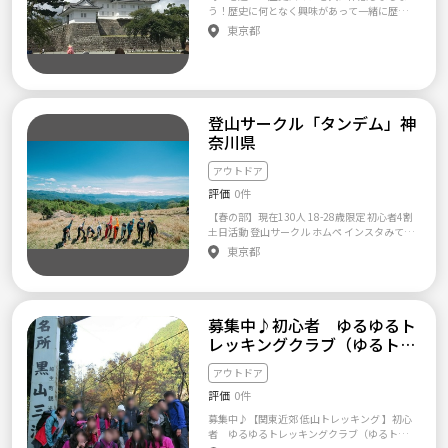
泉に寄って疲れを癒し、親睦も深めています。
う！歴史に何となく興味があって一緒に歴史
5月19日 富士山 中止 5月26日 大菩薩嶺 17名 6
活動内容は東海地方のグループ登山 活動の目
散策をメインに活動しようというアットホー
月2日 宝永山 11名 6月16日 陣馬山 中止飲み会
東京都
標は「登山を通して自然を楽しむ、出会いを
ムでゆるい会ですので、知的好奇心のある歴
26名 6月30日 調布テニス&BBQ会 21名 7月7日
楽しむ」です。 僕自身も登山経験は10回程
史と散策好きであればOK！ これまで一人でお
日光白根山 中止 7月14-16日 八ヶ岳南部縦走 1
度、初級クラスの山々を登ってきました。 メ
城や寺社仏閣に行かれていた方も、同じよう
0名 7月21日 愛鷹山 17名 7月28-29日 箱根オリ
ンバーのレベルを合わせるため、経験の浅い
な仲間がお待ちしております！ 主に首都圏近
エン&キャンプ 雨天中止 8月4日 日光白根山 12
方を募集とさせていただきます。 20代半ば～3
郊の平城、山城、神社仏閣などの史跡巡りを
名 8月25日 鎌倉アルプス 8名 9月8日 北奥仙丈
0代前半のメンバーが集まってます。 慌てず、
メンバーの希望も取り入れて、バラエティに
岳 12名 9月22日 甲斐駒ケ岳 9名 9月29-30日
登山サークル「タンデム」神
ゆっくり頂上を目指しましょう。 毎回2～3名
富んだイベントを企画しています。 ※コロナ
苗場山 荒天中止 9月30日 『親睦飲み会』荒天
奈川県
の初参加メンバーを含みます。 溶け込みやす
禍のため、最近は郊外の中世山城の 訪城が
中止 10月6-7日 奥多摩キャンプ&金峰山 5名 10
い環境を提供できると思います。 自分の都合
メインになっています。 【サークル設立の想
月13日 大霧山 11名 10月27日 塔ノ岳 中止 11
アウトドア
がつくときだけの参加で大丈夫ですよ。 人数
い】 当会では主に身近な史跡やお城巡りを通
月3-4日 大天井岳・常念岳(雪山) 5名 11月10
集まり次第、ライングループでやり取りしま
じてメンバー同士の親睦を図っています。 今
評価
0件
−11日 箱根山々を巡る旅 8名 11月17日 三頭山
しょう。 ※乗り合わせは定員あります。 ※登
後も時代を特定せず、広く歴史ロマンを体感で
4名 11月23-24日 西穂高岳(雪山) 8名 11月25
【春の部】現在130人 18-28歳限定 初心者4割
山サークルの掛け持ち、メンバー同士の交流
きるような活動をイメージしています。 活動
日 奥多摩 川釣りBBQ 10名 12月1日 鍋割山 10
土日活動 登山サークル ホムペ インスタみてく
は自由です。 ２０１７年 第１回：三重県いな
は月１〜2回（土曜メイン）、現在のメンバー
名 12月15日 忘年会 35名 12月29日 水上宝台
ださい❤️ついに東海地方で一番大きな登山・
べ市【藤原岳】 7/22(土) 男性4名女性7名参加
東京都
は25名程(平均年齢は40代)で女性が概ね6割で
樹スキー場スノー会 1月5日 鋸山登山＆大仏初
アウトドアの 社会人・学生サークル「タンデ
(終了) 第２回：長野県駒ヶ根市【木曽駒ヶ
す。 少しでもご興味のある方はお気軽にお問
詣 1月12日 丹沢 大山 1月26-27 竜ヶ岳(雪山初
ム」が東京へやってきました！！ 登山サーク
岳】 8/19(土) 男性3名女性4名参加『初参加3
合せください。
心者向け企画 2月16日 御岳山・日の出山 2月1
ル「タンデム」 について 規模:330人 とにかく
名』(終了) 第３回：三重県鈴鹿市【入道ヶ
6日 御岳山・日の出山 2月23日 スキー・スノ
ホームページ見てください。 登山・アウトド
岳】 9/3(日) 男性3名女性4名参加『初参加3
ボ会 3月2日 霧ヶ峰〜美ヶ原 3月9日 丹沢 大山
募集中♪初心者 ゆるゆるト
アに興味がある方は、ぜひご応募ください。
名』(終了) 中止回：三重県名張市【赤目四十
3月9日−10日 スキー・スノボ会 3月30日 武甲
タンデム東京 ■+-+-+-+-+-+-+-+-+-+-+-+■ 土日祝
八滝渓谷】 9/16(土) 男性3名女性5名参加『初
レッキングクラブ（ゆるト
山 4月6日 お花見 毎日に新たな息吹がほしいひ
日どちらでも参加者の募集してます！！ 性別
参加1名』(雨天中止) 第４回：岐阜県養老郡
と！！ ご応募お待ちしております！（＾∇
レ）
は問いません！！ ◆これまでのイベント実績
【養老山～養老の滝】 10/1(日) 男性3名女性2
アウトドア
＾） 【サークル設立の想い】 縛られず、ただ
御岳山/ 美ヶ原 / 霊仙山 / 両神山 /北岳 /天狗岳
名参加『初参加2名』(終了) 第５回：三重県津
ゆるーく山と温泉旅行と御飯とお酒を楽しむ
評価
0件
/高尾山/ボルダリング/アウトドアビレッジ/上
市【ヒストリーパーク塚原】バーベキュー親
和がほしい！
高地/千畳敷カール/男体山/赤岳/燕岳 初参加の
睦会 10/7(土) 男性4名女性3名参加 (終了) 中止
募集中♪【関東近郊 低山トレッキング 】初心
方はまず画像のQRコードラインまたはメール
回：三重県名張市【赤目四十八滝渓谷(再)】 1
者 ゆるゆるトレッキングクラブ（ゆるト
ください☆ tandemtokyo@gmail.com TANDE
0/22(日) 男性4名女性4名参加『初参加1名』