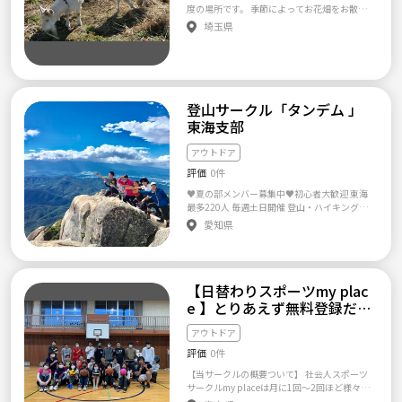
募集条件 ・ドタキャンしない人！ ・体調管理
所を持ち、安全に登山できるように教育にも
度の場所です。 季節によってお花畑をお散歩
しっかりできる人！ ・常識がある人。 ・参加
力を入れています。 メンバーは初心者から熟
したり 田園の中を散歩したりします。
埼玉県
日は終日空けれる人！ サークル紹介PV！ http
練した方まで幅広い構成です。地域も中讃地区
s://www.youtube.com/watch?v=erfg9mL8-do
以外の方も多くおられます。 近年の登山者の
タンデムは“仲間と楽しみを共有する”をモッ
増加によって山岳事故が増加していることに
トーに活動している関東、関西、東海、四
憂慮していて、安全な登山技術の習得に力を
国、中国、九州地方の登山サークルです。 タ
入れています。 いろいろな経験を持った方と
ンデムはバイクで二人乗りすること。 その他
山登りをすることによって色々な知識を得る
登山サークル「タンデム 」
の意味として「二人以上の人が協同してい
ことができます。 日本勤労者山岳連盟に加盟
東海支部
る」という意味があります。 同じ趣向を持っ
し、労山基金という遭難、救助、入院、通院
た人が集まることで自己の向上・周囲との協
の費用をサポートする互助制度もあり、山で
同・地域との協同を目指します。 人と人との
の事故や遭難への備えもできます。 【サーク
アウトドア
つながりを持つことができ、 年代や地域を超
ル設立の想い】 安全登山の普及を目指し、45
評価
0件
えた様々な価値観との出会いや交友関係を広
年前に設立された山の会です。 昨今の山岳事
げることができます。 ■+-+-+-+-+-+-+-+-+-+-+-+
故の多発は目に余るものがあり、安全で、楽
♥夏の部メンバー募集中♥初心者大歓迎 東海
■ メンバーは全員18-29歳！ 初心者9割 社会
しい登山を広めることを目的として活動して
最多220人 毎週土日開催 登山・ハイキングサ
人、大学生、ニート様々な人が集まってるん
います。 我が会ではいろいろな経験を持った
ークルとにかくホームページを見てください
愛知県
です！^^ ・営業マン、事務、フリーター、自
方と山登りをすることによって色々な知識を
★ http://tandemnagoya.com/ 登山サークル
営業、エンジニア、大学生、看護師、医大生、
得ることができます。 日本勤労者山岳連盟に
「タンデム」は”仲間と楽しみを共有する”を
看護学生、営業事務のいろんな職種の方がい
加盟し、労山基金という遭難、救助、入院、
モットーとし 東海地方で活動する若手中心の
ます。 ■+-+-+-+-+-+-+-+-+-+-+-+■ 良い所！とに
通院の費用をサポートする互助制度もあり、
登山、ハイキング、アウトドア、サークルで
かく若い！均年齢が約２４歳の若さは日本
山での事故や遭難への備えもできます。 安全
【日替わりスポーツmy plac
す！ メンバーは全員18-28歳！ 大学生から社
一！ 親ほど年齢が離れている方に気を使った
で楽しい登山を目指していますので、気軽に
会人、様々な人が集まった集まってるんで
e 】とりあえず無料登録だけ
り、会話に困ったりする必要はありません＼
連絡を頂ければ嬉しいです。 労山基金：1000
す！ 活動内容は季節に応じて登山、ハイキン
して好きな時に参加OK!20
(^o^)／ 同世代の社会人、学生なので会話が弾
円～10000円/年 （掛け金に応じて支払われま
グは年中 その他季節に応じたイベント 花見や
アウトドア
代/登録者300名以上/参加費5
みますよ☆ なお、全体のメンバーは多いです
す。）
花火、海、川遊び、BBQ、キャンプ、野外カ
が、毎回のイベントは５～１５人くらいなの
評価
0件
レー作り、ラフティング、天体観測、スノーボ
00円！
でご安心ください！！ ■+-+-+-+-+-+-+-+-+-+-+-+
ード を催してます。 【新規会員の受付】 男女
【当サークルの概要ついて】 社会人スポーツ
■ 登山サークルメンバー同士がお互いに顔の
問わず募集中。 男性は車持ちのみ。 ・フルネ
サークルmy placeは月に1回〜2回ほど様々な
見える組織です！ 登山サークルや山好きのコ
ーム ・電話番号 ・LINE IDまたはメールアドレ
種目のスポーツ全般のイベントを行っており