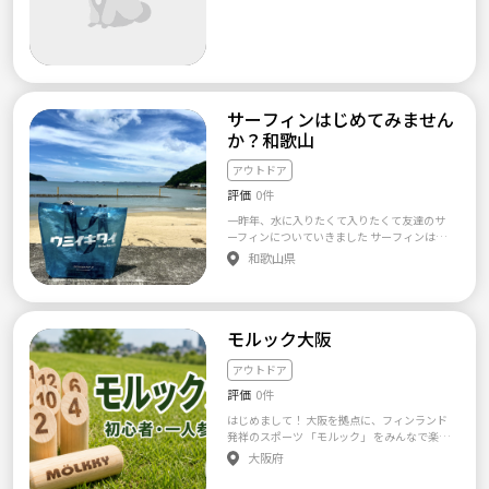
サーフィンはじめてみません
か？和歌山
アウトドア
評価
0件
一昨年、水に入りたくて入りたくて友達のサ
ーフィンについていきました サーフィンは怖
いし怪我しそうだし自分には関係ないと思っ
和歌山県
てたんですが、 海に浸かって喜んでたら、知
らないおじさんに「この子退屈やろ！板貸し
たり！」って言われて1時間のおじさんによる
猛特訓が始まり 結果、1回だけ板の上に立つこ
モルック大阪
とができてハマりました🏄‍♂️ 2年目スポンジボ
ードで20代から30代の男女数名でゆるく練習
やってます はじめて板の上に立つ感動と気持
アウトドア
ちよさを共有したくて最近は押し職人になり
評価
0件
がちです🏄‍♂️ 🌟ボード貸せます 🌟1時間くらい
で板の上に立つ経験できると思います ちょっ
はじめまして！ 大阪を拠点に、フィンランド
と興味あるんだけどーって人も大歓迎です🏄‍♂️
発祥のスポーツ 「モルック」 をみんなで楽し
気軽に一緒に行ける人が増えたらなって募集
むサークルです🎯 モルックは、木の棒（モル
大阪府
します
ック）を投げて番号の書かれたピン（スキッ
トル）を倒し、ちょうど50点を目指すシンプ