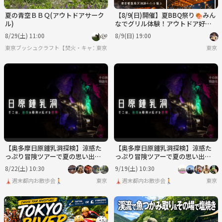
夏の青空ＢＢＱ(アウトドアサーク
【8/9(日)開催】夏BBQ祭り🍖みん
ル)
なでグリル体験！アウトドア好き
限定・毎回満席✨
8/29(土) 11:00
8/9(日) 19:00
東京ブッシュクラフト【焚火・キャンプ・サバイバル】
東京
東京
【奥多摩日原鍾乳洞探検】涼感た
【奥多摩日原鍾乳洞探検】涼感た
っぷり冒険ツアーで夏の思い出作
っぷり冒険ツアーで夏の思い出作
り🌿✨
り🌿✨
8/22(土) 10:30
9/19(土) 10:30
🗼週末都内お散歩会🚶
東京
🗼週末都内お散歩会🚶
東京