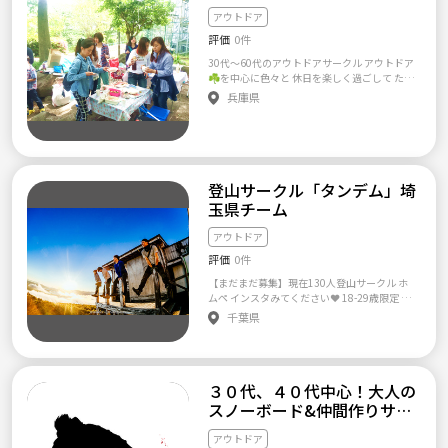
ただし上記は南千住の体育館のみです！ 【参
れない人、お金にルーズな人、自分勝手な行
アウトドア
加者へのフォローと1番大切なルール】 浮いて
動をする人はご遠慮下さい。 ・サークルを妨
いる人がいないか全員分を見ることはできて
害したり、他の参加者に迷惑をかける行為、
評価
0件
おりませんが、当サークルはルールがあり、
他サークルへの勧誘、ナンパは一切禁止いた
30代〜60代のアウトドアサークル アウトドア
一人の人がいたら必ず声をかけあうというこ
します。 こんな感じですが共感できる人は是
☘️を中心に色々と 休日を楽しく過ごして たく
とを参加者の方にお願いしており文化にして
非コミュに参加して下さいね 。 てくてくハイ
さんのお友達作りの場として 季節に合わせた
おります。 また、ミスマッチを防ぐ努力をし
キングサークル代表 ナッキー
兵庫県
イベントを企画開催しております mixiにてメ
てるので同じ意思をお持ちの方が多いため、
ンバー217名 お友達、ご家族お誘い合わせの
仲良くなるスピードがやや早いのも特徴です。
上 是非ご参加下さいませ😁☝️ 【サークル設立
【懇親会について】 新しい参加者の方がたく
の想い】 創立10年😁👍 30代60代が集まって
さん入ってきたら不定期ですが特別企画とし
アウトドアを通して楽しい友達作りの場にと
て懇親会も行っております。 スポーツだけで
設立しました
はなかなかコミュニケーションが足りない方
登山サークル「タンデム」埼
や仲間作りの機会にしてほしいためです。
玉県チーム
【参加費】 年会費などはありませんが、 体育
館イベントの参加費は 一回につき500円とし
アウトドア
ております。 ※他の特別企画は会によって変
動します。 【持ち物について】 ラケットやボ
評価
0件
ールなどはこちらで無料にて貸与いたします。
【まだまだ募集】現在130人登山サークル ホ
体育館シューズと動きやすい格好と参加費だ
ムペ インスタみてください❤️ 18-29歳限定 初
け お持ちください。 お問い合わせのご参加お
心者3割 土日活動 ついに東海地方で一番大き
千葉県
待ちしております！
な登山・アウトドアの 社会人・学生サークル
「タンデム」が東京へやってきました！！ htt
p://tandemnagoya.com/ 登山サークル「タン
デム」 について 規模:330人 とにかくホームペ
３０代、４０代中心！大人の
ージ見てください。 登山・アウトドアに興味
がある方は、ぜひご応募ください。 タンデム
スノーボード&仲間作りサー
東京 http://tandemtokyo.com/ ■+-+-+-+-+-+-+-
クル♡
+-+-+-+-+■ 土日祝日どちらでも参加者の募集し
アウトドア
てます！！ 性別は問いません！！ ◆これまで