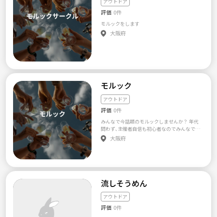
アウトドア
い方 ・新しい趣味を作りたい方 ・人とおしゃ
評価
0件
べりしたい方 ・友達作りたい方...etc ＜会費に
ついて＞ ・初参加割、友達割、席取り割、早
モルックをします
割、通常価格など条件ごとに金額設定してい
大阪府
ます。 ・キャンプ代や、オフ会の飲食代は別
途 ・また、初回参加の場合、つなげーとへの
手数料290円が発生します。 ＜途中参加、欠席
について＞ ・途中参加、途中退出は可能で
す。 ・欠席の際はご連絡をお願いします。
モルック
アウトドア
評価
0件
みんなで今話題のモルックしませんか？ 年代
問わず､主催者自信も初心者なのでみんなでゆ
るーくお話ししながらしたいなあと🌱
大阪府
流しそうめん
アウトドア
評価
0件