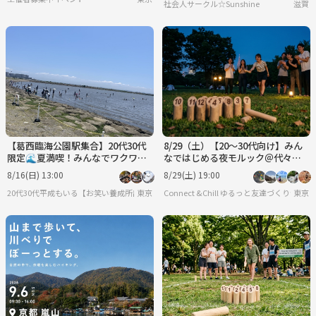
社会人サークル☆Sunshine
滋賀
【葛西臨海公園駅集合】20代30代
8/29（土）【20～30代向け】みん
限定🌊夏満喫！みんなでワクワク
なではじめる夜モルック＠代々木
海水浴DAY
公園
8/16(日) 13:00
8/29(土) 19:00
20代30代平成もいる【お笑い養成所出身】参加しやすさ重視&しゃべりたい😊⭐️行きた
東京
Connect &Chill ゆるっと友達づくり会
東京