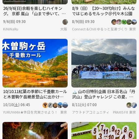
26/9/6(日)余暇を楽しむハイキン
8/9（日）【20～30代向け】みんな
グ。 京都 嵐山 「山まで歩いて、川
ではじめるモルック＠代々木公園
べりでぼーっとする。」
9/6(日) 09:30
8/9(日) 09:30
KiNiNaRu
大阪
Connect &Chill ゆるっと友達づくり会
東京
10/10.11紅葉の季節に千畳敷カール
🏔️ 山の日特別企画 日本百名山「丹
と木曽駒ケ岳絶景登山に出かけよ
沢山」登山チャレンジ この夏、山
う！
の日に百名山へ。
10/10(土) 06:45
8/11(火) 07:00
YURUYAMA★休日を充実させよう！（グループ登山サークル）
東京
アウトドアコミュニティ PRAXIS FIELD
東京