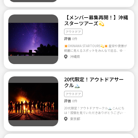
切無料！イベント参加費だけで楽しめるサー
動、ネットワークビジネス等の営業や勧誘行
的な・・・』、もしくは『印象的な・・・』
などの企画をしています⛺ 雪がない季節も楽
クルですので、まずは一度、 気軽に参加して
為される方。（発覚次第車に乗ってようが降
という意味。「・・・」の名詞の部分は、こ
しい時間を過ごしましょうっ(*>∀<*)ﾉ オフシ
みてください♪ 各イベントを通じ、職場以外
りてもらいます。） ・他のサークルやイベン
れからこのグループで見つめて行くものであ
ーズンの企画は、どこで何をするかはメンバ
の方と楽しみながら知り合え、自然に人脈を
トへ勧誘行為される方。 ・部長、副部長の指
【メンバー募集再開！】沖縄
るし、創意工夫により私達で少しでも意味の
ーの希望によって決めます！ アウトドアでも
広げることができますので、自分の活性化や
示に従わず勝手な行動をされる方。 ・当サー
ある『ことば』やもしくは『イメージの世
スターツアーズ💫
インドアでも、みんなで楽しくできることで
可能性につながります。 また運営者が人材コ
クルの考えを一項でも納得頂けない方。 ・体
界』、そして『五感』を使った、気づきへの
あれば何でもOK👌✨ やってみたいことをど
ンサルタントのため、就職・転職・就活のご
調管理をしっかりできない方。 ・ドタキャン
発見があると良いですね。当団体の基本的な
んどん聞かせてください♪ 冬だけの期間限定
アウトドア
相談にも乗りますし、 起業のお手伝いや、転
するされる方。 ・待ち合わせ時間を守れない
スタイルは以下の通りです。 １．感動を分か
の繋がりにはしたくないので、スノボ以外に
職・就職のマッチングやセミナーも行ってお
方。 ・写真撮影、SNS投稿がNGな方。 ・予定
評価
0件
ち合うことを心がけます ２. 創意工夫をもっ
もたくさん遊びたい方、ぜひご連絡ください(*
ります。 同じ趣味の仲間を見つけた、出会い
を事前に空けることができない。 スポーツや
て取り組みます ３. 社会貢献性に努めます
>ω<)b 【メンバー】 メンバーの年代は30代、
✴︎OKINAWA STAR TOURS💫✴︎ 星空や夜景が
と、当サークルには色々なキッカケになるイ
ろうよのメッセージまたは ホームページお問
４. 安全な山行とステップアップへの環境作
40代が中心で、20代後半～50代の方が在籍し
綺麗に見えるスポットをみんなで巡る、ゆっ
ベントが 満載です！ 体験の中でしか得られな
い合わせ、 tandem.nagoya@gmail.com また
り まずは今のボクに出来ること、まだまだ未
ています。 スノーボードのレベルは初中級か
たりと自由なグループです😊 満天の星空をひ
沖縄県
い、感動と喜びを アウトドアなんて言葉はま
は tandemtokyo@gmail.com Instagram http
熟ですが、幼き日から『自然』の中で積み重
ら上級まで色々で、スタイルもフリーランを
たすら眺めたり、 お気に入りの一枚を撮った
だ知らなかったころ 学生時代や、子供の時の
s://www.instagram.com/tandemtokyo_jp T
ねて来たものから少しずつ歩んで行こうと思
メインに、グラトリ、カービングなどまちまち
り、 テーブルを囲んで夜のピクニックをした
ように 真剣な遊びと探究心がセカイに満ちて
witter https://twitter.com/tandemnagoya_jp
います。自分の知らない世界の感動もみなさん
ですが、仲良く一緒に滑っています(*^-^)
り、、 ✴︎星空会の流れ✴︎ ・星がよく見えそう
冒険していた時代が誰しもあったと思います。
よりお願いします。 【サークル設立の想い】
と一緒に探してみたいとも考えております。そ
元々1人で参加した人ばかりで、優しく楽しい
な日に開催します。 ・そのときの気分やリク
学校や教室、家が近い子や、その兄弟や知人
若い人に登山を広めたい。 もっと知ってほし
れでは皆様とお会い出来る日を楽しみにして
メンバーが集まっていますよ😊 メンバーみん
20代限定！アウトドアサー
エストで行く場所が決まります。 ・平日や週
で構成された探検メンバー。 真剣な遊びを軸
いということで設立しました。 気づけば、33
おります。 インプレッシブ 大島毅
なが気心知れた仲になれるよう、こじんまり
末問わず、綺麗に見えそうな日に開催していま
クル🏔
に、それぞれの個性を役割にあてて真剣に冒
0人規模。 その規模は活動型登山サークルでは
としたアットホームなチームを作りたいの
す。 ・来れる人だけが集まります。毎回大体5
険したセカイ。 その体験のかけらは、誰もが
日本一です！ インスタ・ホームページを見て
で、全体の人数は20人～25人程度です。 ※初
人から15人ぐらい🙋‍♂️ ・道中はワイワイたのし
宝物のように今も記憶にあることでしょう。
頂ければ楽しさが伝わると思います^^ まだま
アウトドア
級者の方は、リフトの乗り降りに問題がな
く乗り合わせもしたり ・お菓子やドリンクを
そして現在、あのころ感じたセカイをもう一
だ応募しているので是非これからタンデムと
く、初級者〜中級者コースを普通に滑って降
評価
0件
持ち寄って談笑したり、 ・カメラで色んな写
度体験しませんか。 わたしたちは、自然体験
登山をしましょう。 ━━━━━━━━━━ 1st
りてこられるくらいの方ですと一緒に楽しみ
真を撮ったり、 ・レジャーシートに寝転がっ
を社会人サークルという形で作りたいと考え
6/9 日光白根山 🔰 6/15 瑞牆山 6/16 栗沢山 🌃
20代限定！アウトドアサークル🏔 こんにち
やすいと思います。 上級者の方はサークルの
て星空を眺めたり ・花火をしたり、光文字を
ています。 誰しも幼年期はあり、そして時間
6/22 金峰山-瑞牆縦走 🌃 6/22 仏果三山縦走🚃
は！投稿を見ていただきありがとうございま
趣旨をご理解のうえ、初級者ともペースを合
描いたり、 ・みんなが思い思いの時間を過ご
は流れるもの あのころを共通の経験として持
6/23 丹沢表尾根🚃 6/23 鳳凰三山 🌃 6/29 尾
す！ みなさんは「アウトドア」に興味はあり
東京都
わせて楽しめる方限定でお願いします。 ※メ
します。 ・頃合いを見て解散です🙂 ・たまに
つわたしたちは今だからこそ多くの人と、多
瀬ヶ原〜燧ヶ岳 🌼🔰 6/30 会津駒ケ岳 🌃 6/2
ますか？ アウトドアって言ってもいろいろあ
ンバーは、スノーボードの道具を一式持って
BBQやごはん会もしています。盛り上がってと
くの年代や価値観をもつひとたちと価値のあ
9-30 蝶ヶ岳-常念岳 🌃泊まり ・ ・ 2nd 6/1-2
りますよね。 山登りにピクニック、海水浴、
いるor揃える予定がある方に限定させて貰って
っても楽しいです！ はじめての参加だと色々
る絆を築き、貴重な体験をつくれると重いま
安達太良山🏠🔰♨ 6/1 宝登山🚃🔰or 磐梯山
バーベキュー 都会の街中ではなかなか出来な
います🙏 【応募条件等】 応募条件は以下のと
と不安が多いと思いますが、メンバーの皆さ
す。 時代はSNSやITの時代なので、体験より先
🔰 6/2 尾瀬ヶ原🔰 6/8 奥上高地🔰 6/9 明神ヶ
い活動です。 自然が多い山や、海、川などに
おりです。 メンバーみんなが居心地よく過ご