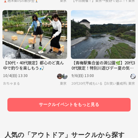
🗼週末都内お散歩会🚶
東京
【平日開催！】東京→長野で遊ぶ！★ノア
東京
【30代・40代限定】都心のど真ん
【青梅駅集合釜の淵公園🌿】20代3
中で釣りを楽しもう🎣
0代限定！特別川遊びデー夏の気分
を満喫しよう
10/4(日) 13:30
9/6(日) 13:00
おちゃまる
東京
20代30代平成もいる【お笑い養成所出身】
東京
サークルイベントをもっと見る
人気の「アウトドア」サークルから探す