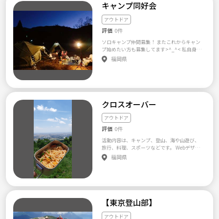
ん気さくな人たちばかりなので、あまり心配
に結果が提示されること珍しくはありませ
岳🚃🔰 or 6/9車山高原🔰 6/15 甘利山🚃🔰 or
キャンプ同好会
いかなきゃいけない。 でも、そうなると 「ハ
せる集まりにするために大切なことなので、
いりません🙆‍♂️ お友達や知り合いとの参加も大
ん。 また、ここにしかない体験、これから築
日光白根山🔰 6/16 金比羅山🚃🔰 6/16 甲武信
ードルが高いんじゃないかな、、、」 「周り
ぜんぶ必須条件です( ・`д・´)b メンバーはお
歓迎ですよ！ NEXT EVENT→ 11/17 しし座
く絆の大切さを同時に感じる時代でもありま
ヶ岳🌃🔰 6/22 海沢三滝🚃🔰or蓼科山🔰 6/23
に一緒にしてくれる友達がいない」 「やりた
アウトドア
客様ではなく、一緒に素敵なコミュニティを
流星群ほしぞら会 @浜比嘉島 12/14 ふた
す。 誰かの体験を後追いすることも、誰かの
丹沢・大山🚃🔰 6/23 甲斐駒ヶ岳 or 白馬岳⛄
いけどどーやって始めればいいんだろう」 な
作っていく仲間だと思っています♪ 受け身で
ご座流星群とほしぞら会 @アダンビーチ こ
評価
0件
複製された経験で新鮮味のないできごととし
🌃 6/29 御岳山🚃🔰 6/30 谷川岳_仙ノ倉🌼
んて思う人も多いのではないでしょうか？ 実
はなく、主体的、積極的にコミュニティ作り
の日程以外にも突発的に星空会を開催します
てしまうのではなく自分だけの貴重な体験を
は、私もその一人なんです。 もう出来上がっ
ソロキャンプ仲間募集！ またこれからキャン
に関わってくれる方を歓迎しますっ＼(^-^)／
し、 他にも、顔合わせ会、飲み会、コテージ
自然の中で築いてみませんか。 自然体験とは
ているサークルに入るのもいいけど、 自分た
プ始めたい方も募集してます>^_^< 私自身も
・理由なくドタキャンしない、音信不通にな
でお泊まり会など色々なイベントを考えてい
一言で言ってもその内容は、 キャンプ、登
ちで試行錯誤しながら新しいことに挑戦する
初心者です(^^) 基本はソロ同士で、ゆったり
らない、出欠の回答をきちんとするなど、最
福岡県
ます💪 離島にも行きたいなと思っています！
山、スキー・スノーボード・渓流釣りなど
のも楽しそうじゃないですか？ 簡単なことか
のんびりを楽しむキャンプサークルです。 サ
低限のマナーは守ってください。 ・他のメン
どんなサークルか気になった方、 なんか興味
様々です。 もちろん、それぞれにアウトドア
ら始めて徐々にレベルアップしていけたらい
ークルといっても、キャンプ自体はソロでや
バー（特にドライバー、企画者）への思いや
あるかも！って方、 ちょっとした質問や相談
の達人がいます。 しかし、それを楽しみ感動
いなと思ってます！ このサークルは管理人が
っているので、基本自分のペースでやられて
りを持って参加してください。 ・一緒に遊ぶ
など、 ぜひメッセージいただければ嬉しいで
へと育てるのはのはあくまでも自分たち。 性
リーダーというわけでなく、みんなで考えて
かまいません。 ・ソロキャンだけど仲間もほ
機会が少ないと、仲良くなるのも難しいの
す😆 現在メンバーが80人ほどいます。 グルー
別はもとより、異年齢交流、異業種交流、育
動いて行きたいと思います。 友達と遊びに行
しい。 ・ソロキャンしたいけど、１人は不
で、夏も冬も定期的に参加できる方(月に1回
プに馴染めるか心配な方もいらっしゃると思
った場所によっては異文化交流のような側面
く時って、みんなで決めて遊びに行きますよ
安、または怖い ・夜の焚き火だけは話し相手
くらい会えると嬉しいです✨)を歓迎します♪
クロスオーバー
います。ですが、皆さんがすぐ仲良くなれるよ
を持ちひらたくいえば、老若男女、誰もがみ
ね？ そんな感覚です。一緒に作り上げていき
がほしい ・困った時に仲間がいれば... ・ソロ
・レスポンスが遅いと、色々な調整の時に困
うなイベントを開催したり、打ち解けられる
んなで楽しめるコミュニティ形成をゴールと
ましょう！ 【主な活動場所】 関東近郊を想定
キャンしたいけど、なにから買っていいのか
ってしまいます💦レスポンスに時間がかかる
アウトドア
ようサポートもしていったりするのでご安心
考えています。 共通の体験を通し作られた人
しています！ 車を運転できるメンバーの方が
わからない などなど きっかけは人それぞれだ
方はお断りすることがあります(>人<;) ・集団
ください👍 ちなみに、天体望遠鏡持っている
間関係、それはちょっと話したくらいではわ
いらっしゃったら、レンタカーを借りて 遠出
評価
0件
と思います。 基本は現地集合現地解散です。
での行動なので、個人個人の自由はある程度
方、星座など詳しい方いれば、とっても大歓
かりえないものがたくさんあります。 人のた
なんかもしていけたらなあって思っていま
車持たれてない方は乗り合いなど調整はしま
制約される場面がありますが、協調性をもっ
迎です！ みなさん、お待ちしております〜！
活動内容は、キャンプ、登山、海や山遊び、
めに何かをしている姿勢。 世代の違う方と視
す！ 【活動内容】 ・森林浴 ・登山 ・ラフティ
す。自分のペースでIn、outされてください。
て参加をお願いします(^^) ・グループライン
【サークル設立の想い】 自分は、沖縄に来て
旅行、料理、スポーツなどです。 Webデザイ
線をあわせた触れ合い方。 モノを教えるこ
ング ・バーベキュー ・キャンプ など、サーク
またご飯などは各自でお願いします。 ただま
での発言など、積極的に他のメンバーとコミ
まだ日が浅いので、 友達や知り合いががほし
ナーの私が SNSや記念写真の撮影のコツ教え
と、教わること。 状況や生活から見えてくる
福岡県
ルメンバーで話し合って決めていけたらなあ
とめて食材買って割り勘する場合もあります。
ュニケーションを取ってもらえると、とって
いな！っていう思いと、 星空や夜景の写真を
ます。 私が3人の子供の父親ですので、パパの
優しさや配慮。 友人を見つけたいという、誰
と思ってます 【注意事項⚠️】 ネットワークビ
また飲み会などもたまにやっていますヽ(^o^)
も嬉しいです(*´▽｀*)✨ 応募の際は、 ・お
撮ることが好きで、 その延長として、みんな
スキル向上には力を入れてます。 独身男性に
かを受け入れる勇気、開かれた心。 性別や世
ジネスや宗教関係の勧誘など他の方の迷惑と
☆メンバー急拡大中につき個別のご連絡はな
名前 ・年齢 ・スノーボード歴、スタイル ・ご
で楽しく星空鑑賞や天体観測をしながら談笑
は男子力強化になると思います。 女性の方は
代、体格などへのフォロー。 人はみなどんな
なる行動 上記発見次第ご連絡ください。対処
かなか追いついておりません。 ツナゲートに
自宅最寄駅 ・車の有無 ・お休みなど ・参加の
できたらいいな！っていう思いから、 沖縄ス
色々体験したり美味しい物食べれると思うの
形であれ、個性があるのがあたりまえです 平
させていただきます。 このサークルは敬語禁
イベント登録しておりますのでそちらで参加
頻度(具体的に) ・応募動機、このチームでや
ターツアーズを設立しました🙇‍♂️ 共感してくだ
で楽しく参加出来ると思います。 一人一人の
均的な人物を平均的に並べられた組織とは違
止にしたいと思っています。 なので上下関係
いただき顔合わせできたらいいなあと考えて
りたいことなど、参加に当たっての意気込み
さる人が、ひとりでも多くいたらとても嬉し
意見交換と知識の交流を目的としています。
【東京登山部】
う、本当のコミュニケーションがここにはあ
を気にする方はご遠慮ください。 参加型のサ
おります 道具持たれてない方は、テント、シ
を教えてくださいm(_ _)m 必要事項を記載せ
い限りです✨
ります。 趣味や嗜好あう人との出会いや情報
ークルではなく、メンバー内で次行く場所や
ュラフなど必要最低限のものはご自身でご用
ずにご連絡いただくことが多いのですが、記
交換、業界や世代、性別の違う人との交流は
アウトドア
やりたいことを 考えていけたらなあと思って
意してください。どれを買っていいのかわか
載がない場合は返信できません💦 応募してい