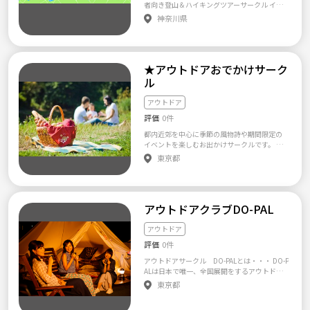
す！^^ ・営業マン、事務、フリーター、自営
者向き登山＆ハイキングツアーサークル イン
ただいた方は、当サークルHPをご覧ください
るにしても待つ時間が少なく有意義な時間を
業、エンジニア、大学生、看護師、医大生、看
プレッシブは『感動』をテーマとし、関東周
☺️ https://otona-snowboardteam.com/ 【コ
神奈川県
過ごせます。 【サークル設立の想い】 コンセ
護学生、営業事務のいろんな職種の方がいま
辺でのイベントを毎週開催しております。当方
ンセプト】 元々のサークル設立のきっかけ
プトは ”「明日からまた頑張ろう」で終わる休
す。 ■+-+-+-+-+-+-+-+-+-+-+-+■ 良い所！とにか
風景写真を専門としているので『自然美への
は、一緒にスノーボードを楽しめる仲間を作
日” 平日休みだと友達と都合が合わなくて暇
く若い！均年齢が約２４歳の若さは日本一！
追求』をテーマとしております。２００６年の
りたい！思ったことですが、それだけで終わ
に1日を過ごしている人も多いと思います。私
親ほど年齢が離れている方に気を使ったり、
設立からメンバーは１８００名です。登山＆温
ってしまうのは物足りない&もったいない💦
も以前はそうでした。 ただ、せっかくの休日
会話に困ったりする必要はありません＼(^o^)
★アウトドアおでかけサーク
泉＆ご当地グルメの三点セットにて週末を満
ということで、スノボを離れてもメンバーそ
を休みが合う人がいないから無駄に過ごして
／ 同世代の社会人、学生なので会話が弾みま
喫しております。 初心者の方や一人参加の方
れぞれの人柄でつながっていける集まりを目
ル
しまうのは非常にもったいないとおもいます。
すよ☆ なお、全体のメンバーは多いですが、
のご参加を随時募集中♪ ご参加表明は以下の
指しています(^^) 30代以降になると、それぞ
自分の身の回りに休みが合う人が少なくて
毎回のイベントは５～１５人くらいなのでご
サイトからお願い致します。 【サークル設立
れの環境の変化などもあって、気軽に遊べる
も、広い範囲で見渡せば同じ思いをしている
アウトドア
安心ください！！ ■+-+-+-+-+-+-+-+-+-+-+-+■ 登
の想い】 わたしたちは日常の些細なことから
友達が減ったり、交流の範囲も狭くなりがち
人はたくさんいます。 仕事に忙殺されただ休
山サークルメンバー同士がお互いに顔の見え
評価
0件
エネルギーの費やすことまで含めて、『感
だと思います💦 冬も冬以外の季節も、積極的
みの日に逃げ込むのではなく 、休日に素敵な
る組織です！ 登山サークルや山好きのコミュ
動』を創り人々に与え、そして、また何かを
にメンバーと交流して、新しい仲間を作りま
予定があるからそれまで仕事が頑張れて、 ま
都内近郊を中心に季節の風物詩や期間限定の
ニティは人の入れ替わりが激しかったり、イ
感じ取り感銘を受けることが出来ます。人の心
しょう♪ そして自分の世界を広げちゃいまし
た素敵な休日を過ごせたから明日からもまた
イベントを楽しむお出かけサークルです。 基
ンターネット上だけの希薄なつながりである
の中には、誰にでも良い面に触りたいと思う
ょうっ＼(^-^)／ 【活動内容】 オンシーズンの
仕事頑張ろうと思える そんな休日を提供でき
本的には実費を除く参加費は無料のお気軽サ
事が多いですが、 一定以上増えることはない
東京都
し、誰の心にも良心があると思う。『感動』と
活動はスノーボード一色です。 頻度は月に2回
るサークルです。 自分とは違う考えや生き方
ークルですが、勧誘等の迷惑行為は厳禁です。
ので、何度か顔を合わせていればすぐに仲間
いう行為はまさに、本来ある純粋な自分自身
くらい、行先は北海道、長野、新潟、群馬、
の人たちと学生の頃のように 単純に楽しい時
もし興味を持っていただけたらお気軽にお問
になります！ ■+-+-+-+-+-+-+-+-+-+-+-+■ 【新規
に出逢え、心の素晴らしい面をつかみだす作
福島など、メンバーの希望に応じて幅広いゲ
間を共有できてその場限りの付き合いではな
い合わせください。 よろしくお願いします。
会員の受付】 初心者大歓迎 初めての登山・仲
業のような気がします。 『感動』は常に人々
レンデに出かけます！ せっかく行くからには
く 継続性のある友人関係を構築できるような
間探し・新しい挑戦大歓迎！ 持ち物とかわか
に大きな生きる活力を与え、そして、感性を
たくさん滑りたいので、土日を利用した1泊2
「場」でありたいと思っています。
アウトドアクラブDO-PAL
らない人は全力でアドバイスします！^^ 【ご
磨き『純粋な自分に出会える一つの契機』の
日がメインです。 スキー場までは車での移動
応募時の必須記載事項】 1.氏名 2.年齢 3.プロ
ような気がします。また私達に夢や希望を与
で、土曜の早朝に都内を出発するスケジュー
アウトドア
フィール(できるだけ詳細に) ・職業 ・スポー
え、そして、勇気を与えてくれます。この『感
ルです🚙💨 車をお持ちでない方は、場所的に
ツ経歴 4.参加可能時期 5.動機 6.LINE ID 7.車の
動』を人と人が少しでも共感することによ
評価
0件
可能であればご自宅までお迎えに行けるよう
有無 ※上記にお伺いした個人情報ことは本サ
り、どんな『未知の世界』へと私達を連れて
に調整します😊 調整できない場合は前日夜の
アウトドアサークル DO-PALとは・・・ DO-P
ークル以外では使用いたしません。！ 【注意
行ってくれるのであろうかと。そして、多く
電車移動をお願いするかもしれませんが、状
ALは日本で唯一、全国展開をするアウトドア
事項】 ただし、以下のような方の参加はお断
の素晴らしい感動を得られるには、今の自分
況に応じて相談させてください🙏 オフシーズ
サークルです。 より気軽に楽しく・安心して
りします。 もし以下のような行為をされたこ
東京都
に何が出来るのかと・・・・・。 Impressive
ンは、月に1～2回くらいの頻度で、都内での
アウトドアと交流を楽しめたら・・・・とい
とが発覚した場合には、当サークルへのイベ
（インプレッシブ）という言葉は、ご存知の
飲み会のほか、キャンプ、パラグライダー、
う思いで作られました。 入会金＆年会費は一
ントには参加できなくなります。 ・宗教活
通り英語の形容詞です。日本語に訳すと『感動
ラフティング、乗馬、SUP、リアル脱出ゲーム