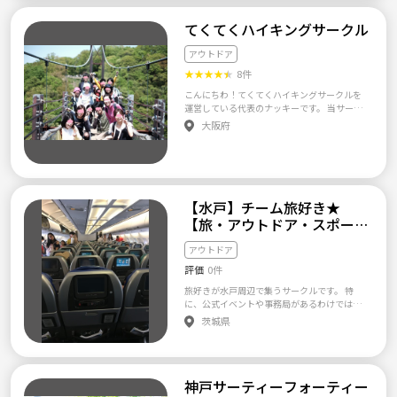
2人～最大でも30人までとしているのが特徴で
p よりお願いします。 【サークル設立の想
ピールポイントはなんですか？ A.4 多くの登
理人の私は近畿圏内の低山ハイキングが趣味
す。 あまり多すぎると親密度が薄くなってし
い】 若い人に登山を広めたい。 もっと知って
山サークルは初めての方・経験者の方で構成
です。 私自身はソロでハイキングにしょっち
てくてくハイキングサークル
まうためです。 【サークルの位置付け】 練習
ほしいということで設立しました。 気づけ
されているかと思います。ハイキングを含め
ゅう行きますがソロでは不安や恐怖で躊躇さ
とかは全くないので遊び感覚で 試合をやるイ
ば、400人規模。 その規模は活動型登山サー
「山へ登る技術」はあっても「人を山へご案
れる方々もたくさんおられると思います。 せ
アウトドア
メージです。 ルールも簡易化しており、誰で
クルでは日本一です！ インスタ・ホームペー
内する技術」がないと難しく、その面では疲
っかくの休日を利用して大自然を味わいたい
もすぐできるように工夫しております。 よっ
ジを見て頂ければ楽しさが伝わると思います^
れさせない山歩きができるかと思います。また
★
★
★
★
★
8件
のに不安で行けない…。 そういった方々のた
て、全力でスポーツをやる方には物足りない
^ まだまだ応募しているので是非これからタン
キャンプ企画も初めての方も楽しめる内容で
めに私が管理人として大自然の中で楽しい１
未経験者、初心者向けのサークルとなります。
こんにちわ！てくてくハイキングサークルを
デムと登山をしましょう。
一人ひとり作業して頂き、キャンプスキルがア
日を味わってもらいたいという強い想いで設
よくある未経験者、初心者歓迎！と募集に記
運営している代表のナッキーです。 当サーク
ップできること間違いなしです。 ■運営者情
立しました。
載があり、 参加してみたら経験者も沢山いら
ルは20代～30代前半の方を中心とした初心者
大阪府
報■ 日本キャンプ協会認定キャンプディレク
っしゃり 未経験や初心者や女性の方など 申し
ハイキングサークルです 。 登山・ハイキン
ターがキャンプ企画を運営実施しております。
訳なさで居辛さを感じたことはございません
グ・歴史散策のイベントを通じて気の合う仲
当サークル企画は大きな事故等が生じた場
か？ 未経験者からしてみればサークル参加が
間ができればいいなぁという目的で2013年8
合、保証できる範囲で保険の適応がされてい
不安になりますよね。。 下記のURLから動画
月8日にSNSサイトでサークルを立ち上げたの
ます！（怪我等を補償するものではございま
をみてレベルを確認してみてください！ 経験
がキッカケです。 主に大阪近郊で4時間程度の
せん）また年会費入会金がない分参加費のみ
者の方はレベルの加減を女性や未経験者・初
ゆるい日帰りハイキングイベントを企画して
【水戸】チーム旅好き★
（ボランティア活動でなく）の運営となって
心者にも臨機応変に合わせられる方であれば
います。 それ以外にもBBQ、飲み会等アウト
おります。無料イベント企画へご参加希望の方
【旅・アウトドア・スポーツ
参加OKです！ 【活動風景動画から雰囲気が確
ドア全般をメンバー同士で楽しめるサークル
は、無料で実施しているイベントや町内イベ
総合】
認できます！】 ・・・活動動画のところから
にしていきたいと思います 。 特にこんな人に
ントへご参加下さい。 ※事務手続き縮小と連
アウトドア
でも見れます！ 「ミニバスケ」 https://yout
おススメです 。 ​・ゆる～く登山＆ハイキング
絡多数の運営負担軽減の為、【現在催行予定
u.be/UPOlT9luV5U 「バドミントン」 https://
に行きたい人 ・景色が綺麗な場所に行ったり
評価
0件
企画へご参加希望者さん】のみご連絡お待ち
youtu.be/5IP9erpnqao 「フットサル」 http
自然を満喫したい人 ・体力に自信はないけれ
しております。ご理解の程よろしくお願いしま
旅好きが水戸周辺で集うサークルです。 特
s://youtu.be/879YTcvDeBI 「ドッチボール&ド
ど歩くのが苦にならない人 ・サークルを通じ
す。 ■現在催行予定企画■ 【8月28日】日光
に、公式イベントや事務局があるわけではな
ッジビー」 https://youtu.be/Z16uxeHJms8
て同年代の友達を作りたい人 楽しく、快適に
赤薙山トレッキング企画！天空回廊を巡る初
く、メンバー１人１人が自由かつ主体的に主
「ソフトテニス」 https://youtu.be/n1kRoDg
茨城県
参加してもらいたいので簡単なルールを作り
心者向け企画 現在5名参加予定 【8月29日】
宰したり、楽しめる箱のようなものをイメー
UbUQ 「トランポリン・ボルダリング・走り
ました 。 ・サークルへの参加対象年齢は18歳
日光男体山トレッキング企画！夏の日本百名
ジしていただければと思います！ 管理人は時
鬼」 https://youtu.be/B0OgJz1AYi0 【バスケ
～35歳までとします。(20代前半～30代前半の
山を歩こう！ 満席 どんなご質問でも気軽に
間が合えば主宰したり参加すると思います
は特に難易度低め】 コートが通常コートより
方が多いです) ・参加費は運営費用・下見費用
ご連絡お待ちしております。休日の余暇活動に
が、バタバタしているため返事が遅れること
も小さめになっており、 ゴールが低めで設定
として男性のみ500円頂いてます。登録料や年
身体を動かしてみませんか？ 詳しくはHPに
神戸サーティーフォーティー
が多いです(^^; よろしくお願いします！
しておりますので女性でも活躍ができます！
会費はありません。 ・出欠の連絡、時間を守
て。https://www.totigi-hiking.xyz/