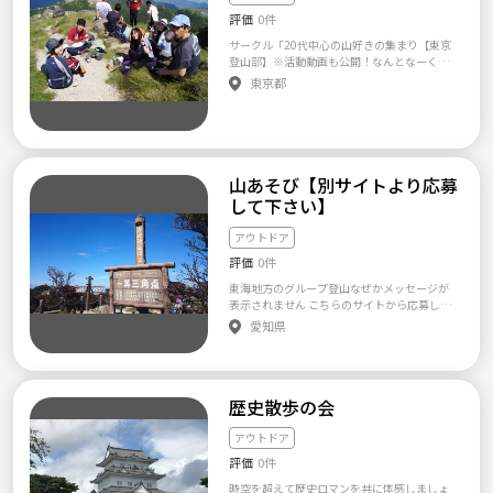
気づかなかった視点を得ることで、ものの考
ます🚗 浅い関係ではなく、今後ずっと仲良く
んない...って方も相談にはのりますので遠慮な
ただいたあと、少し個別におしゃべりをし、
評価
0件
え方や人間的な成長につながる人もいるでし
できるような関係を築きたいです！ ぜひご連
く言ってくださいね(^-^)
お互いのことを色々とお話させてください(^^
ょう。 人と人のつながりの中で自分が大事に
絡お待ちしています♪( ´▽｀)
サークル「20代中心の山好きの集まり【東京
*) その後、一度都内でゴハンでも食べながら
思われていると感じる絆を。 人と人の中で、
登山部】※活動動画も公開！なんとなーく自
直接お話しする機会を作り、その結果お互い
自分がかかわる全ての人が楽しいと感じてい
然を歩きたい人！日帰り登山を楽しみたい
東京都
にサークルに入りたい＆入ってほしいという
ることに喜びを。 ともに分かち合い、築き上
人！ 真剣登山派な人！遊び仲間がほしい人！
ことだったら、企画にお試しで参加して、実
げる場所を創ります。 ランドセルを玄関に放
登山サークルメンバー募集です！＼(^o^)／ 応
際の雰囲気を確認してもらえればと思ってい
り投げ、日が落ちるまで遊んだあの気持ちが、
募の際は、 氏名、年齢、性別、職業、参加で
ます😊 それで問題なさそうなら、正式にメン
永遠に続くようなセカイをDO-PALは真剣に創
きる曜日、登山経験、好きなもの、サークル
バーに加わってもらう流れです！ 最後まで読
ろうとしています。 そんな気持ちをお持ちの
に求めるもの等教えてください！ ※応募状況
んでいただいてありがとうございました(^^*)
方、または感じた方がいましたら、この会に
によってメンバーを選定させていただくこと
山あそび【別サイトより応募
一緒に楽しい時間を過ごせる仲間ができれば
ご参加いただけたらと思います。 アウトドア
があります。 ※登山時のカメラ係、先頭を歩
と思っていますので、お気軽にご連絡お待ち
して下さい】
クラブDOPAL 代表 堂脇昌則
きたい人、そのうち集団登山の企画をやって
しています✨
みたい人、打ち上げの幹事は任せろ！という
アウトドア
人、 読図ができる人、応急手当ができる人、
歓迎します！(⌒▽⌒) 他サークルとの違い、
評価
0件
特徴 年会費なし、20代中心、未経験〜上級者
東海地方のグループ登山なぜかメッセージが
まで歓迎、凝り固まったルールがなく好きな
表示されません こちらのサイトから応募して
時に参加できます。 開催実績 2015年9月〜 20
ください http://www.net-menber.com/look/d
愛知県
17年 9月30日 ボルダリング 13名 9月30日 金
ata/76057.html 初めまして。 昨年に活動を開
峰山 10名 10月8日 天城山 4名 10月28日 三頭
始した登山会も2年目を迎えました。 12月の
山 10名 11月3日 筑波山 9名 12月9日 鍋割山 1
活動を終えて4ヵ月、再度メンバーの招集と同
2名 12月16日 忘年会 45名 12月29日 スノーボ
時に新規メンバーを10名程度増やす予定で
ード会 3名 2018年 1月13−14日 丹沢縦走 7名
歴史散歩の会
す。 よくある大人数での登山会ではなく、参
1月20日 新年会 22名 1月27-28日 スノーボー
加希望者先着10名程度で乗り合わせて、遠足
ド会 11名 2月3日 宝登山 9名 2月18日 氷上ワ
のような会です。 車2台乗り合わせ＋現地集合
アウトドア
カサギ釣り 12名 2月24日 鋸山 7人 3月10日 大
希望者にて… 適当な人数なので、「解散して
野山 14人 3月24-25日 赤岳・硫黄岳 3名 4月7
評価
0件
から名前も聞いてない！」なんてこともな
聖蹟桜ヶ丘BBQ 26名 4月21日 両神山 20名 4月
く、仲のいい友人ができますよ。 下山後は温
時空を超えて歴史ロマンを共に体感しましょ
28-29日 読図合宿 14名 5月12日 六ッ石山 12名