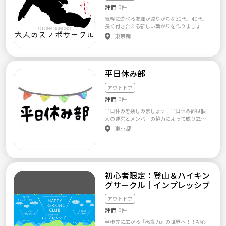
評価
0件
のイベント実績 御岳山/ 美ヶ原 / 霊仙山 / 両神
山 /北岳 /天狗岳 /高尾山/ボルダリング/アウト
気軽に遊べる友達が減りがちな30代、40代、
ドアビレッジ/上高地/千畳敷カール/男体山/赤
長く付き合える新しい繋がりを作りましょう
岳/燕岳 初参加の方はまず画像のQRコードラ
っ(*>∀<*)ﾉ 閲覧ありがとうございます(* >ω
東京都
インまたはメールください☆ tandemtokyo@g
<)✨ 東京、近隣県の東京寄りのエリアに在住
mail.com TANDEM TOKYOの雰囲気を知って
の、30代、40代のメンバーが中心となって、
いただき、入部を検討していただけたら嬉しい
冬のスノーボードを軸に、春から秋もインド
です☆ 1st 6/9 日光白根山 🔰 6/15 瑞牆山 6/1
ア、アウトドア問わず、メンバーが交流できる
6 栗沢山 🌃 6/22 金峰山-瑞牆縦走 🌃 6/22 仏
平日休み部
活動をしているチームです！ 1年間をとおして
果三山縦走🚃 6/23 丹沢表尾根🚃 6/23 鳳凰三
遊べる、気のおけない仲間を作ることを目標
山 🌃 6/29 尾瀬ヶ原〜燧ヶ岳 🌼🔰 6/30 会津
に活動をしています(^^) 9月に入っても暑い日
アウトドア
駒ケ岳 🌃 6/29-30 蝶ヶ岳-常念岳 🌃泊まり ・
が続きますねー！ スノーボードはオフシーズ
・ 2nd 6/1-2 安達太良山🏠🔰♨ 6/1 宝登山🚃
評価
0件
ンですが、当サークルは夏も元気に活動中で
🔰or 磐梯山🔰 6/2 尾瀬ヶ原🔰 6/8 奥上高地🔰
す。 今回は、オフシーズン中に顔合わせやサ
平日休みを楽しみましょう！平日休み部は個
6/9 明神ヶ岳🚃🔰 or 6/9車山高原🔰 6/15 甘利
ークルの企画へのお試し参加をしていただき、
人の運営とメンバーの協力によって成り立っ
山🚃🔰 or 日光白根山🔰 6/16 金比羅山🚃🔰
25-26シーズンを一緒に楽しめるメンバーを募
ている平日休みの20代、30代が集まるメンバ
東京都
6/16 甲武信ヶ岳🌃🔰 6/22 海沢三滝🚃🔰or蓼
集します。 一緒にスノーボードを楽しむ仲間
ー制社会人コミュニティです。 平日休みの人
科山🔰 6/23 丹沢・大山🚃🔰 6/23 甲斐駒ヶ岳
が欲しい方、スノーボードだけではなく、オ
を繋げるコミュニティを目指し、企画やイベ
or 白馬岳⛄🌃 6/29 御岳山🚃🔰 6/30 谷川岳_
フシーズンもたくさん遊びたいという方、お
ントを開催しています。 平日休み部は一般的
仙ノ倉🌼 ◆募集条件 ・ドタキャンしない人！
客様ではなく積極的、主体的に参加をしてく
な社会人サークルとは違い、「運営側」がい
・体調管理しっかりできる人！ ・常識がある
れる意欲の高い方、ぜひぜひご連絡くださ
ません。 月末に予定を出し合い、日程を調節
人。 ・参加日は終日空けれる人！ サークル紹
い！ ある程度メッセージでやりとりができた
し、日毎に幹事を決め、全員で協力して企
初心者限定：登山＆ハイキン
介PV！ https://www.youtube.com/watch?v=
応募者の方々とは、10/4に顔合わせ会を予定
画・運営をしています。 活動内容としてはレ
erfg9mL8-do TANDEM NAGOYAは”仲間と楽し
グサークル｜インプレッシブ
しています😊 サークルの雰囲気や、メンバ
ンタルスペースを借りて皆で料理やボードゲ
みを共有する”をモットーとし 東海地方で活動
ー、活動内容などざっくばらんにお話できた
ームをしたり、春には花見、夏にはキャン
する若手中心の登山、ハイキング、アウトド
アウトドア
らと思ってます。 顔合わせ後、10月、11月に
プ、秋には登山、冬にはスノーボードのよう
ア、サークルです！ ■+-+-+-+-+-+-+-+-+-+-+-+■
予定されている企画へのお試し参加も可能で
にインドアからアウトドアまで幅広くいろん
評価
0件
メンバーは全員18-28歳！ 初心者9割 社会人、
すので、ご興味ある方はお早めにご連絡くだ
なことをやっています。 平日だとどこに行っ
大学生、ニート様々な人が集まってるんで
半歩先に広がる『感動力』の世界へ！！初心
さいませ！ メンバーの募集に興味を持ってい
ても土日祝日に比べて人が少ないので何をや