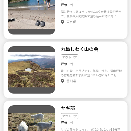
"福寿草"🚃 3/15 大楠山"菜の花"🚃🍙 3/20 筑
に囚われず、お互いの趣味をやってみたり、み
か？」 A.ウェア、タオル、着替え、シュー
波山 "梅×桜"🚃 3/21 都留アルプス"ミツマ
評価
0件
んなでやったら楽しそうな事を企画して仲を
ズ 楽しむ気持ち！ Q.「一人だと不安で
タ"🚃 3/22 檜洞丸 "ミツマタ"🚃 3/28 ミツバ
深める事に重きを置いています！ まだ立ち上
す。。。」 A.お友達もご一緒にどうぞ♪もち
海に行って息抜きしませんか?自分は海が好き
岳"ミツマタ"🚃 3/29 弘法山"桜"🚃🍙 ▷雪山
げて間もないサークルだからこそみんなで作
ろんお一人でも参加しやすいように最初に挨
で、仕事や人間関係で落ち込んだ時に海にボ
初心者🔰⛄ 3/1 車山高原[憲] 3/7 八ヶ岳 / 竜
り上げる楽しみもあると思います！ぜひ一度
拶したり、パス練などで和めるようにします
ーッとしに行きます。 そこで他のサイトで同
東京都
源橋〜双子山 × 名古屋コラボ [滝] 3/14 和田
遊びに来てみて下さい🙌 ＊宗教活動、ネット
♪ その他、ご質問等があればお気軽に担当ス
じような、ただ海が好きな方、”旅人さん”を
峠〜和田山〜三峰山 × 名古屋コラボ[滝] 3/15
ワークビジネス、マルチ等の営業や勧誘行為
タッフまでどうぞ♪ 【サークル設立の想い】
募集して活動を始めました。 社会人になって
八ヶ岳 / すずらん峠〜蓼科山 × 名古屋コラボ
が発覚した場合、参加をお断りさせて頂きま
楽しくをモットーに活動しています。 フット
しまって海や川に行く機会が少なくなったの
[滝] 3/21 入笠山[憲] 3/28 北横岳[憲] ▷深夜発
す。
サル以外もみんなの意見をもとにスポーツ体
で、良かったら私たちと一緒に、 都合の良い
🌃⛄ 3/1 会津駒ヶ岳 [伊藤けーた]⛏ 3/7 西穂
験会を開いたり、飲み会で盛り上がったりし
時に海に行ってくださる旅人さんを募集しま
高岳⛏ 3/8 西吾妻山[ゆき] 3/15 唐松岳 [のり]
ています。 スポーツで初心者も女性も楽しめ
す。 他にも機会があれば、親睦会、交流会や
丸亀しわく山の会
⛏ 3/22 根子岳 BC 3/28 御嶽山⛏ 3/29 鳳凰三
る環境を作っていきたいと思います。
旅行なども行っていきます! 日程は不定期です
山 [のり]⛏ 3/29 日向倉山 [木南] ▷登山初心
が、プチイベントも含め、月一ぐらいで開催
アウトドア
者🔰 4/4 塔ノ岳/ヤビツ峠→大倉🚃 4/11 光城
していく予定です。 良かったらご参加お待ち
山🍙🌸 4/12 弘法山公園🍙🌸🚃 4/18 生藤山~
評価
0件
しています!
陣馬山🚃 4/18 浅間隠山 4/19 金時山🚗🚃 4/2
5 妙義山🌸 4/26 伊豆ヶ岳+羊山公園の芝桜🌸
香川の登山クラブです。年齢、性別、登山経験
🚃 4/29 棒ノ嶺🌸🚃 ▷深夜発🌃 4/4 日向倉山
の有無を問わず山に登りたい方どなたでも大
4/12 焼岳⛏⛄ 4/12 将棋頭山(中央アルプス)
丈夫です。登山に興味がある方は、ぜひご応募
香川県
伊那コース ⛄👪 4/18 松手山〜平標山~仙ノ倉
ください！ハイキングから無雪期、日本アル
山 縦走⛄ 4/26 巻機山 or 越後駒ヶ岳⛏⛄ ▷泊
プス、冬山登山まで幅広い活動をしています。
まり🏠⛺ 4/11-12 雲取山 三条の湯♨🚃 4/25-
月2回の例会と月2～3回の登山を実施していま
26 硫黄岳山荘 [a:美濃戸口往復 / b:赤岳~阿弥
す。 年に2回は四国や中国地方の山に日帰りの
陀岳] 👪 4/29-30 (祝水-木) 燕山荘 [ a:中房温泉
バスハイキング・登山を行っています。 定例
往復 / b:大天井 or 槍ヶ岳 ] 👪 アクティビティ
の登山では里山から四国内の山、九州や中国
ヤギ部
4/5 TOKYO ALL 全員集まれ花見 in 武蔵野公園
地方の山、日本アルプスや本州の山々まで
📷🌸 4/11-12 TANDEM Camp Vol.1⛺ 4/11 O
色々な山に登っています。 岩登りや、冬山登
アウトドア
FF THE GRID 2020 (ギア展) 夜親睦会するかも
山も実施しています。 メンバーの体力や経験
評価
0件
しれません...! 4/11 大室山〜さくらの里まつり
に応じた山登りが出来るように毎年年間計画
#カメラ旅 📷🌸 4/12 スキー・スノボ🎿🏂 ◆
を立てています。 拠点として丸亀市内に事務
ヤギの散歩をします。 浦和からバスで15分程