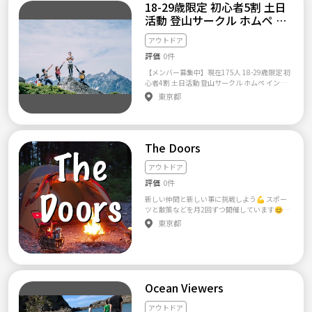
18-29歳限定 初心者5割 土日
す。 ・フットサルはガチプレーは基本ナシ！
ツを皆さんとできたらと考えています。 ​たく
・ランニングもゆっくり♪ ・テニスは経験者
活動 登山サークル ホムペ イ
さんの方のご参加をお待ちしています。 よろ
が丁寧に♪ ・ボードゲームはトランプから♪
ンスタみてください❤️
しくお願いしますm(__)m ★サークルTSCグル
和気あいあいといった感じです♪♪ ドッと疲
アウトドア
ープ★ ●TSC〜travel&sports circle〜 一年中
れるというよりは、”今日もいい汗かいた
活動している旅行やスポーツを中心としたサ
評価
0件
～”となれるようなサークル！ 初めての方もす
ークルです。（月3回程度の活動） https://tu
ぐ馴染めます(^o^) スポーツで汗を流したあと
【メンバー募集中】現在175人 18-29歳限定 初
nagate.com/circle/20905 ●summer friends
は軽くご飯や、呑みにも行ったりします☆ 定
心者4割 土日活動 登山サークル ホムペ インス
毎年夏のみ開催しているサークルです。 夏の
期的にイベントも開催中♪ 月に一回、ボード
タみてください❤️ついに東海地方で一番大き
様々なイベントをシーズン中に15〜20回程度
東京都
ゲーム、ハイキング、そしてキャンプにも行き
な登山・アウトドアの 社会人・学生サークル
開催します。 https://tunagate.com/circle/22
ます✨ 夏はBBQ、冬はスノボーなども開催！
「タンデム」が東京へやってきました！！ htt
221 ●冬友〜fuyutomo〜 毎年冬のみ開催して
※コロナ対策を万全の体制で行っております。
p://tandem-group.jp 登山サークル「タンデ
いるサークルです。 スノボ旅行を中心に、シ
★アピールポイント☆ ・各会場は駅近！アク
ム」 について 規模:500人 とにかくホームペー
ーズン中に8回程度開催します。 https://tuna
セスが便利！（例 渋谷：徒歩5分、錦糸町：
The Doors
ジ見てください。 登山・アウトドアに興味が
gate.com/circle/26187 ●Dolphin〜ドルフィ
徒歩3分など） ・時間帯は基本平日夜or土日メ
ある方は、ぜひご応募ください。 登山サーク
ン〜 ダイビング初級者を中心とした、ダイビ
インなので、社会人の方も参加可能！もちろ
ル「タンデム」 http://tandem-group.jp ■+-+
アウトドア
ングやシュノーケリングを中心としたサーク
ん、学生さんも♪ ・シャワールーム完備！ロ
-+-+-+-+-+-+-+-+-+-+■ 土日祝日どちらでも参加
ルです。 夏を中心に年間5回程度開催します。
ッカーもご利用ください。※デオドラント系
評価
0件
者の募集してます！！ 性別は問いません！！
https://tunagate.com/circle/65947
は良ければ貸します笑 ★FAQ☆ Q.「見学して
◆これまでのイベント実績 御岳山/ 美ヶ原 / 霊
新しい仲間と新しい事に挑戦しよう💪 スポー
もいいですか？」 A.いつでもウェルカム！
仙山 / 両神山 /北岳 /天狗岳 /高尾山/ボルダリ
ツと散策などを月2回ずつ開催しています😊ア
お気軽にどうぞ♪もちろん無料です！ Q.「初
ング/アウトドアビレッジ/上高地/千畳敷カー
ウトドアな人もインドアな人もみんな集まれ
東京都
心者なんですが入れますか？」 A.もちろん
ル/男体山/赤岳/燕岳 初参加の方はまず画像の
ー🙌 インスタにも活動の様子を載せていま
です！初心者のほうが多いですｗ Q.「参加費
QRコードラインまたはメールください☆ info
す！ @the_doors_0908 私たちは１つのコン
は？」 A.フットサル、ランニング、テニ
@tandem-group.jp タンデムの雰囲気を知っ
テンツに囚われず、お互いの趣味をやってみた
ス、ボドゲ、全部1,500円♪ ※レンタルなど
ていただき、入部を検討していただけたら嬉し
り、みんなでやったら楽しそうな事を企画し
する場合は別途かかります。 （シューズ500
いです☆ ---------- 関東支部3-4月_仮スケジュー
て仲を深める事に重きを置いています！ 【サ
円,ウェア上下600円、ラケット500円） Q.
ル - - - - - - - - - - - - - - - ▷電車登山🔰 3/1 奥多摩d
ークル設立の想い】 会社や大学の枠を超えて
Ocean Viewers
「サークルのレベルは？」 A.エンジョイ・
e氷瀑in海沢三滝 🚃[木南] 3/7 鍋割山〜塔ノ岳
和気あいあいと楽しみたい思ってThe Doorsを
ミックスです！ ※強いシュートやラフプレ
🚃 3/8 松田山 "河津桜"🚃🍙 3/14 四阿屋山
立ち上げました！ 私たちは１つのコンテンツ
アウトドア
ーは禁止(´･_･`) Q.「持ち物は何が必要です