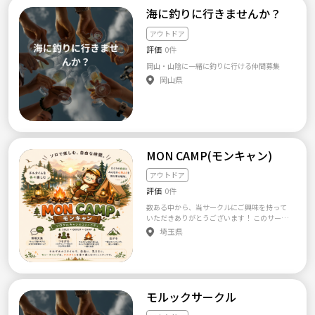
海に釣りに行きませんか？
アウトドア
評価
0件
岡山・山陰に一緒に釣りに行ける仲間募集
岡山県
MON CAMP(モンキャン)
アウトドア
評価
0件
数ある中から、当サークルにご興味を持って
いただきありがとうございます！ このサーク
ルは、 『各々、チル時間を楽しむ』をコンセ
埼玉県
プトに活動するソログルキャンのコミュニテ
ィです♪ ゆるーくソログルキャンしたり、キ
ャンプ・アウトドア好きが集まるオフ会など
も定期的に開催していきます☺️ 埼玉、千葉な
ど関東近郊キャンプ場でソログルキャンを開
催していければと思っております♪ ＜こんな
モルックサークル
方大歓迎です＞ ・キャンプ好きな方、興味あ
る方 ・ソログルキャンのコミュニティ入りた