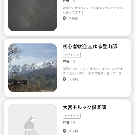
評価
0件
ません。 自分のペースで楽しみながら、少し
撮影、SNS投稿がNGな方。 ・予定を事前に空
ずつ友達の輪を広げていけるサークルを目指
定期的に色々なところへ星空を見に行きたい
けることができない。 スポーツやろうよのメ
しています✨ 🌼 こんな方におすすめ ・20〜3
と思ってます！
ッセージまたは ホームページお問い合わせ、
0代で新しい友達を作りたい ・休日をもっと充
よりお願いします。 【サークル設立の想い】
東京都
実させたい ・アウトドアやイベントが好き ・
若い人に登山を広めたい。 もっと知ってほし
1人でも参加しやすいサークルを探している ・
いということで設立しました。 気づけば、33
地元や近場で気軽に交流したい 一緒に楽しい
0人規模。 その規模は活動型登山サークルでは
思い出を作りましょう！ 皆さんのご参加をお
日本一です！ インスタ・ホームページを見て
待ちしています😊
頂ければ楽しさが伝わると思います^^ まだま
だ応募しているので是非これからタンデムと
初心者歓迎⛰️ゆる登山部
登山をしましょう。 ━━━━━━━━━━ 1st
6/9 日光白根山 🔰 6/15 瑞牆山 6/16 栗沢山 🌃
アウトドア
6/22 金峰山-瑞牆縦走 🌃 6/22 仏果三山縦走🚃
評価
0件
6/23 丹沢表尾根🚃 6/23 鳳凰三山 🌃 6/29 尾
瀬ヶ原〜燧ヶ岳 🌼🔰 6/30 会津駒ケ岳 🌃 6/2
関西の山を中心に、ゆるくハイクしていきま
9-30 蝶ヶ岳-常念岳 🌃泊まり ・ ・ 2nd 6/1-2
す！ 低山〜3000m級まで幅広く登っていきた
安達太良山🏠🔰♨ 6/1 宝登山🚃🔰or 磐梯山
いと思います！ 初心者の方も、スニーカーで
大阪府
🔰 6/2 尾瀬ヶ原🔰 6/8 奥上高地🔰 6/9 明神ヶ
登れる山から提案させていただきますので、
岳🚃🔰 or 6/9車山高原🔰 6/15 甘利山🚃🔰 or
ご遠慮なくご参加ください！
日光白根山🔰 6/16 金比羅山🚃🔰 6/16 甲武信
ヶ岳🌃🔰 6/22 海沢三滝🚃🔰or蓼科山🔰 6/23
丹沢・大山🚃🔰 6/23 甲斐駒ヶ岳 or 白馬岳⛄
🌃 6/29 御岳山🚃🔰 6/30 谷川岳_仙ノ倉🌼
大宮モルック倶楽部
アウトドア
評価
0件
埼玉県