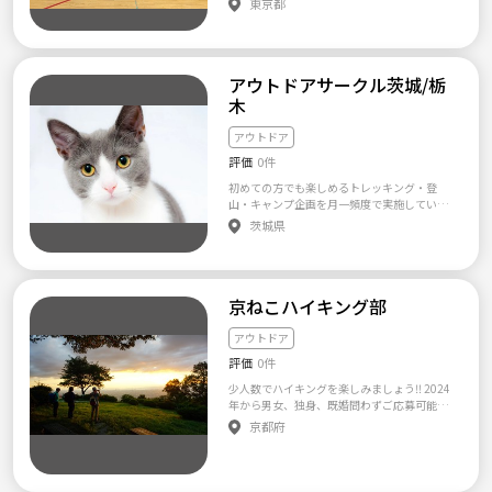
東京都
ミュニティは人の入れ替わりが激しかった
ス ・月一必須参加について問題ないか？（繁
ます。 ※うちのサークルイベントは募集する
り、インターネット上だけの希薄なつながり
忙期を除く） ・車の有無、最寄駅（イベント
とその日には埋まってしまうのでとりあえず
である事が多いですが、 一定以上増えること
乗り合わせのため）をメッセージに記載の上
登録だけしておくと 行きたい時に行けるので
はないので、何度か顔を合わせていればすぐ
メールをください。 →最近イタズラやイベン
オススメです！ すぐ埋まるのでここで原則イ
に仲間になります！ ■+-+-+-+-+-+-+-+-+-+-+-+■
ト、ワークショップ当日にドタキャンをされ
アウトドアサークル茨城/栃
ベントページの 作成はしておりません。 主に
【新規会員の受付】 初心者大歓迎 初めての登
る方がいるためこのように細かく伺っており
「バドミントン」「バスケ」、「フットサ
木
山・仲間探し・新しい挑戦大歓迎！ 持ち物と
ます。 ※上記にお伺いした個人情報ことは本
ル」、ドッチビー、ドッチボール、バレーボ
かわからない人は全力でアドバイスします！^
サークル以外では使用いたしません。 つなげ
ール、卓球、ソフトテニスを行い「」がつい
^ 【ご応募時の必須記載事項】 1.氏名 2.年齢
アウトドア
ーとのメッセージまたは 公式LINEより、ホー
ている種目は開催頻度が高めの種目です。 活
3.プロフィール(できるだけ詳細に) ・職業 ・
ムページお問い合わせよりお願いします✨ ■I
評価
0件
動場所のメインは千葉県の流山市・野田市・
スポーツ経歴 4.参加可能時期 5.動機 6.LINE ID
nstagram https://www.instagram.com/takk
市川市と東京都荒川区の体育館がメインでの
7.車の有無 ※上記にお伺いした個人情報こと
初めての方でも楽しめるトレッキング・登
i0710 https://www.instagram.com/tandemn
活動となりますが荒川区の体育館ではバドミ
は本サークル以外では使用いたしません。！
山・キャンプ企画を月一頻度で実施している
agoya https://www.instagram.com/tandemt
ントン、ミニバスケがメイン開催となり他の種
【注意事項】 ただし、以下のような方の参加
社会人サークルです。休日の余暇活動に大自然
okyo_jp ■Twitter https://twitter.com/tande
茨城県
目は原則行いません。 年会費などはありませ
はお断りします。 もし以下のような行為をさ
を舞台にアウトドアアクティビティを楽しん
m_com ■土曜日チーム 6/15 甘利山&千頭星山
んが1回の開催につき500円いただいておりま
れたことが発覚した場合には、当サークルへ
でみませんか？ ＜よくある質問＞ Q.1 登山
🔰 🌃 6/22 金峰山🌃 6/22 霊仙山🔰 6/29-30
す。 【参加方法】 つなげーとよりメンバー申
のイベントには参加できなくなります。 ・宗
がはじめてなんですが初心者でも大丈夫です
白馬三山縦走🌃 6/29 霧ヶ峰&牧場で乗馬🔰🏇
請をしておけば登録完了！ 行う時はイベント
教活動、ネットワークビジネス等の営業や勧
か？ A.1 登山が初めての方でも楽しめる内容
■日曜日チーム 6/16 山頂ホットサンド🔰 6/1
告知を行います！ ここから下はサークルの
誘行為される方。（発覚次第車に乗ってよう
京ねこハイキング部
でイベント企画を行っております。 Q.2 サー
6 白山 or 常念岳 🌃 6/23 金勝山 🔰 6/23 甲斐
「特徴」となります。 サークルと参加者のミ
が降りてもらいます。） ・他のサークルやイ
クルのレベルは高くありませんか？ A.2 ほと
駒ケ岳 🌃 6/30 編笠山 🔰 【サークル設立の想
スマッチをなるべく 減らして同じ思考を持っ
ベントへ勧誘行為される方。 ・部長、副部長
んどの参加者さんは初心者さんで、年間120名
アウトドア
い】 若い人に登山を広めたい。 もっと知って
た人を集めて 全員にとっての「良いサーク
の指示に従わず勝手な行動をされる方。 ・当
以上の方を山へご案内しております。歩くペー
ほしいということで設立しました。 気づけ
ル」にするために 記載しております。 【参加
評価
0件
サークルの考えを一項でも納得頂けない方。
ス配分はもちろんのこと、参加者さんのレベ
ば、330人規模。 その規模は活動型登山サー
者年齢層と男女比】 男性女性メンバーほぼ
・体調管理をしっかりできない方。 ・ドタキ
ルに合わせて企画を行っております。 Q.3 キ
クルでは日本一です！ インスタ・ホームペー
少人数でハイキングを楽しみましょう‼ 2024
半々です！ 原則20歳〜30歳までの方を募集し
ャンするされる方。 ・待ち合わせ時間を守れ
ャンプをはじめてみたいのですが道具があり
ジを見て頂ければ楽しさが伝わると思います^
年から男女、独身、既婚問わずご応募可能に
ているので 26歳くらいが平均年齢となりま
ない方。 ・写真撮影、SNS投稿がNGな方。 ・
ません。 A.3 道具を含めて全て運営がご準備致
^ https://www.instagram.com/tandemnagoy
なりました‼ 2017年、社会人のためのハイキ
京都府
す！ 31〜33歳くらいの方はお問い合わせ時に
予定を事前に空けることができない。 スポー
します。また日本キャンプ協会認定キャンプデ
a まだまだ応募しているので是非これからタン
ング部を立ち上げました。 募集年齢は20代～
ご相談ください。 【開催時間】 土日がメイン
ツやろうよのメッセージまたは ホームページ
ィレクター有資格により、キャンプ企画を実
デムと登山をしましょう。
40代。おひとり様大歓迎です‼ 京都府以外か
です。 12時か18時から３時～ほどでやること
お問い合わせ、 info@tandem-group.jp Insta
施しております。レクチャーを含め初心者さん
らの参加ももちろん可能です。 まずはお気軽
が多いです。 【少人数制】 １回の開催につき1
gram https://www.instagram.com/tandem_j
でも楽しめる内容となっております。 Q.4 ア
にご連絡下さい。 【サークル設立の想い】 管