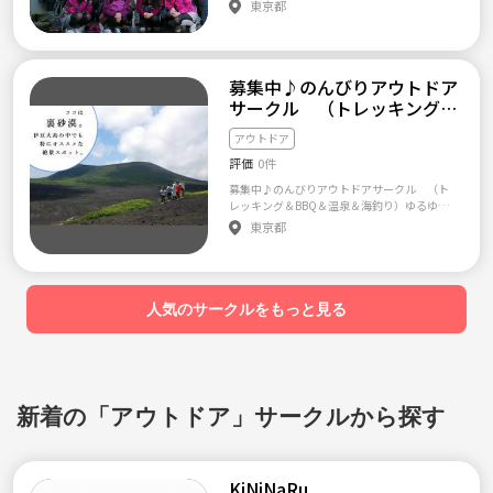
レ） 【応募はメールでのみ受け付けており
東京都
M TOKYOの雰囲気を知っていただき、入部を
(雨天中止) 第６回：三重県三重郡【御在所
ます。参加方法は下記です】 こちらは、初心
検討していただけたら嬉しいです☆ 3/2 杓子
岳】 11/19(日) 男性3名女性3名参加『初参加4
者による、初心者の為のトレッキングサーク
山 [ 初級 ]（朝発） 3/2 蛭ヶ岳 [ 初中級 ] （朝
名』 (終了) 第７回：三重県名張市【赤目四十
ルになります。 「トレッキング、登山」と看
発） 3/3 宝登山 お花登山（ろうばいえん） [
八滝渓谷(再々)】 12/2(土) 男性3名女性3名参
板を掲げると敷居が高く感じてしまいます
初級 ] 3/3 巻機山 [ 中級 ] （朝発） 3/10 金峰山
加『初参加2名』(終了) ２０１８年 第８回：三
募集中♪のんびりアウトドア
が、当サークルは、温泉に立ち寄ったり、写
or 瑞牆山 [ 中級 ] （朝発） 3/10 日向山 [ 初級 ]
重県三重郡【鎌ヶ岳】 6/3(日) 男性4名女性5
真を撮ったり、お話しながら登ったりと（ハ
サークル （トレッキング＆
（朝発） 3/16 両神山 [ 中級 ] （深夜発) 3/1
名参加『初参加3名』（終了） 中止回：岐阜県
イキング、散歩、等も含め、） 初心者でも遠
BBQ＆温泉＆海釣り）
7 木曽駒ケ岳 [ 中級 ]（深夜発） 3/17 美ヶ原高
郡上市【大日ヶ岳】 6/30(土) 男性3名女性2名
慮なく参加頂けるよう、「ゆるく」やってい
アウトドア
原 スノーシュー [ 初級 ] （朝発） 3/23 山梨_
参加 (雨天中止) 今後の活動予定（メンバー
きたいと思います。 経験者の方は物足りない
竜ヶ岳 [ 初中級 ]（朝発） 3/24 縞枯山_雪山入
募集中） 8月下旬 富士見台高原 9月初旬 大
評価
0件
とは思いますが、他の本格的な「登山サーク
門 [ 初級 ]（朝発） 3/24 北八ヶ岳_縞枯山〜茶
日ヶ岳
ル」に参加頂くなり、初心者に合わせる形で
募集中♪のんびりアウトドアサークル （ト
臼山 [ 初級 ]（朝発） 3/30 北八ヶ岳_北横岳 [
ご参加頂くなり、その点を十分考慮の上、各
レッキング＆BBQ＆温泉＆海釣り）ゆるゆる
初級 ]（朝発） 3/31 弘法山 [ 初級 ]（朝発） ◆
自ご判断のほうお願いします。 ＊ 登る山
アウトドアサークル （トレッキング＆BBQ
募集条件 ・ドタキャンしない人！ ・体調管理
東京都
は 基本的に、関東近郊の日帰りできる山、
＆温泉＆海釣り） 【注意】 こちらはよくあ
しっかりできる人！ ・常識がある人。 ・参加
スニーカーでも登れる山、を基準としていま
るスポーツ、アウトドア系の出会い系サーク
日は終日空けれる人！ サークル紹介PV！ TAN
す。 【参加方法】 応募はメールでのみ受け付
ル、営利団体等とは違いますので、その点は
DEM NAGOYAは”仲間と楽しみを共有する”を
けております。 サークル参加に興味、質問等
予めご了承ください。 純粋にアウトドアを
モットーとし 東海地方で活動する若手中心の
ある方はお手数ですが、 必要事項記載の上、
楽しみたい方、アウトドアを通じて仲間を増
登山、ハイキング、アウトドア、サークルで
人気のサークルをもっと見る
メールアドレスtaririn@gmail.com 迄 直接
やしたい方の募集です。 直近のイベントはタ
す！ ■+-+-+-+-+-+-+-+-+-+-+-+■ メンバーは全員
ご連絡ください。こちらに応募頂いても、お
イトルに記載されています。 毎回だいたい10-
18-28歳！ 初心者9割 社会人、大学生、ニート
返事出来ない場合がございます。 ・応募サー
20名ほどの参加者がいます。（メンバー、初
様々な人が集まってるんです！^^ ・営業マ
クル ゆるトレ＠つなげーと ・お名前 ・年齢
参加の方はだいたい半々くらいです） 友達
ン、事務、フリーター、自営業、エンジニア、
・性別 ・だいたいのお住まいの場所（待ち合
が友達を呼ぶ形で集まっているので、お互い
大学生、看護師、医大生、看護学生、営業事
わせ等で参考にさせてもらいます） ・初回参
初見の方もいらっしゃるので、初めての方、
務のいろんな職種の方がいます。 ■+-+-+-+-+-+-
新着の「アウトドア」サークルから探す
加希望日 並びに イベント ・連絡先
一人での参加でも全然大丈夫だと思います。
+-+-+-+-+-+■ 良い所！とにかく若い！均年齢が
特に年齢性別にこだわりは無いので、アウト
約２４歳の若さは日本一！ 親ほど年齢が離れ
ドア好きで、楽しいことが好きな社交的な方
ている方に気を使ったり、会話に困ったりす
であればどなたでも結構です。 一応 25-40
る必要はありません＼(^o^)／ 同世代の社会
KiNiNaRu
才までの男女でお願いします（年齢あくまで
人、学生なので会話が弾みますよ☆ なお、全