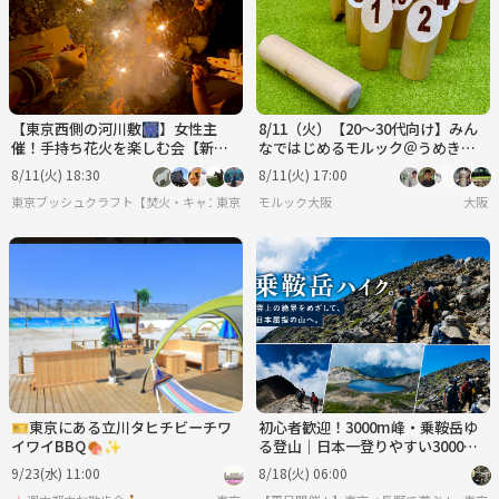
【東京西側の河川敷🎆】女性主
8/11（火）【20～30代向け】みん
催！手持ち花火を楽しむ会【新宿
なではじめるモルック＠うめきた
から30分】
公園
8/11(火) 18:30
8/11(火) 17:00
東京ブッシュクラフト【焚火・キャンプ・サバイバル】
東京
モルック大阪
大阪
🎫東京にある立川タヒチビーチワ
初心者歓迎！3000m峰・乗鞍岳ゆ
イワイBBQ🍖✨
る登山｜日本一登りやすい3000m
級へ！（長野駅から車で4名まで乗
9/23(水) 11:00
8/18(火) 06:00
り合わせOK！）