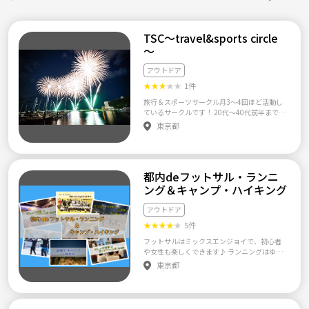
TSC～travel&sports circle
～
アウトドア
★
★
★
★
★
1件
旅行＆スポーツサークル月3～4回ほど活動し
ているサークルです！ 20代～40代前半まで幅
広い方が所属しているサークルで、現在80名
東京都
ほどの方がいます！ これから更にたくさんの
仲間を増やしていきたいと思っています！ ご
参加はお一人での参加の方がほとんどです！
ご興味のある方、お気軽にご連絡くださいね
都内deフットサル・ランニ
(^▽^) 【今後のスケジュール】 ☆11/23
（土）『昼』ボウリング大会in水道橋 ☆11/23
ング＆キャンプ・ハイキング
（土）『夜』TSC交流会in水道橋 ☆12/7(土)
忘年会2024 ☆1/25（土）～26（日） 温泉&サ
アウトドア
ウナ旅行in福島県 ☆2/21（金）夜〜23(日) ス
★
★
★
★
★
5件
キースノボ旅行in長野県 他にも皆さんの意見
を取り入れて企画していきたいと思いま
フットサルはミックスエンジョイで、初心者
す！！ 【サークル設立の想い】 本サークルの
や女性も楽しくできます♪ ランニングはゆっ
斎藤は国内旅行好きで現在40都道府県を制
くり皆で話したりしながら走ります♪ テニス
東京都
覇！まだまだ国内の魅力を探しつつ、たくさ
は経験者が優しく教えてくれます♪ ボードゲ
んの仲間と巡りたいという思いから2018年11
ームはトランプや人狼など、みんなも知って
月に本サークルを立ち上げました！ またスポ
いるゲームを中心に♪ ★サークルの特徴☆ 女
ーツも好きなため、旅行とスポーツを組み合
性も初心者も参加しやすい環境になっていま
わせた企画や、身近で手軽に楽しめるスポー