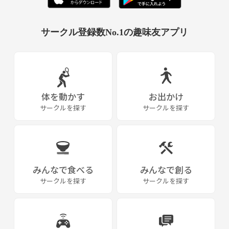
10月28日 三頭山 10名
11月3日 筑波山 9名
12月9日 鍋割山 12名
サークル登録数No.1の趣味友アプリ
12月16日 忘年会 45名
12月29日 スノーボード会 3名
2018年
1月13−14日 丹沢縦走 7名
1月20日 新年会 22名
体を動かす
お出かけ
1月27-28日 スノーボード会 11名
サークルを探す
サークルを探す
2月3日 宝登山 9名
2月18日 氷上ワカサギ釣り 12名
2月24日 鋸山 7人
3月10日 大野山 14人
3月24-25日 赤岳・硫黄岳 3名
みんなで食べる
みんなで創る
4月7 聖蹟桜ヶ丘BBQ 26名
サークルを探す
サークルを探す
4月21日 両神山 20名
4月28-29日 読図合宿 14名
5月12日 六ッ石山 12名
5月19日 富士山 中止
5月26日 大菩薩嶺 17名