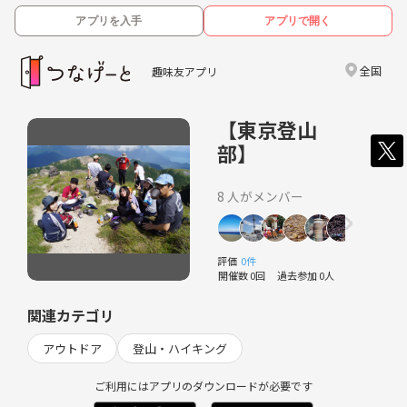
アプリを入手
アプリで開く
全国
趣味友アプリ
【東京登山
部】
8 人がメンバー
評価
0件
開催数 0回
過去参加 0人
関連カテゴリ
アウトドア
登山・ハイキング
ご利用にはアプリのダウンロードが必要です