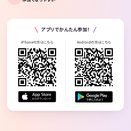
ご応募お待ちしております！（＾∇＾）
【サークル設立の想い】
縛られず、ただゆるーく山と温泉旅行と御飯とお酒を楽しむ和がほし
い！
アプリでかんたん参加！
iPhoneの方はこちら
Androidの方はこちら