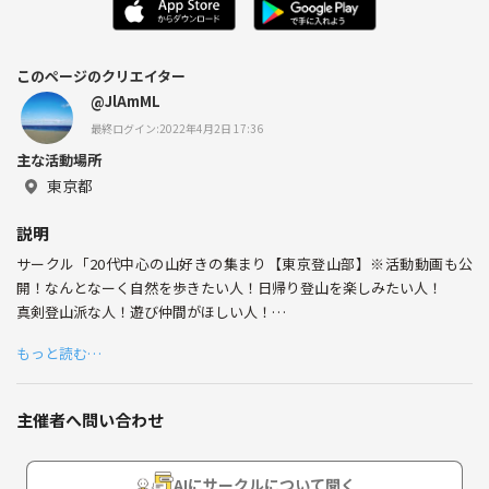
このページのクリエイター
@JlAmML
最終ログイン:2022年4月2日 17:36
主な活動場所
東京都
説明
サークル「20代中心の山好きの集まり【東京登山部】※活動動画も公
開！なんとなーく自然を歩きたい人！日帰り登山を楽しみたい人！
真剣登山派な人！遊び仲間がほしい人！
登山サークルメンバー募集です！＼(^o^)／
もっと読む…
応募の際は、
氏名、年齢、性別、職業、参加できる曜日、登山経験、好きなもの、サ
主催者へ問い合わせ
ークルに求めるもの等教えてください！
※応募状況によってメンバーを選定させていただくことがあります。
AIにサークルについて聞く