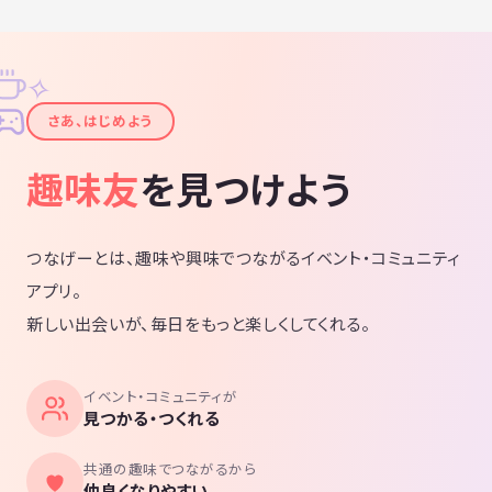
11月25日 奥多摩 川釣りBBQ 10名
12月1日 鍋割山 10名
12月15日 忘年会 35名
✧
✦
12月29日 水上宝台樹スキー場スノー会
さあ、はじめよう
1月5日 鋸山登山＆大仏初詣
1月12日 丹沢 大山
趣味友
を見つけよう
1月26-27 竜ヶ岳(雪山初心者向け企画
2月16日 御岳山・日の出山
2月16日 御岳山・日の出山
2月23日 スキー・スノボ会
つなげーとは、趣味や興味でつながるイベント・コミュニティ
3月2日 霧ヶ峰〜美ヶ原
アプリ。
3月9日 丹沢 大山
新しい出会いが、毎日をもっと楽しくしてくれる。
3月9日−10日 スキー・スノボ会
3月30日 武甲山
4月6日 お花見
イベント・コミュニティが
見つかる・つくれる
共通の趣味でつながるから
毎日に新たな息吹がほしいひと！！
仲良くなりやすい