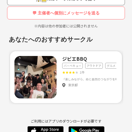
※登山時のカメラ係、先頭を歩きたい人、そのうち集団登山の企画をや
💬 主催者へ個別にメッセージを送る
ってみたい人、打ち上げの幹事は任せろ！という人、
読図ができる人、応急手当ができる人、
※内容は他の参加者には公開されません
歓迎します！(⌒▽⌒)
あなたへのおすすめサークル
他サークルとの違い、特徴
年会費なし、20代中心、未経験〜上級者まで歓迎、凝り固まったルール
ジビエBBQ
がなく好きな時に参加できます。
バーベキュー
アウトドア
グルメ・料理全般
★
★
★
★
★
1件
東京都
開催実績
2015年9月〜
2017年
9月30日 ボルダリング 13名
9月30日 金峰山 10名
ご利用にはアプリのダウンロードが必要です
10月8日 天城山 4名