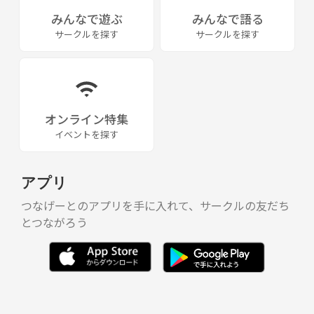
6月2日 宝永山 11名
みんなで遊ぶ
みんなで語る
6月16日 陣馬山 中止飲み会 26名
サークルを探す
サークルを探す
6月30日 調布テニス&BBQ会 21名
7月7日 日光白根山 中止
7月14-16日 八ヶ岳南部縦走 10名
7月21日 愛鷹山 17名
7月28-29日 箱根オリエン&キャンプ 雨天中止
オンライン特集
8月4日 日光白根山 12名
イベントを探す
8月25日 鎌倉アルプス 8名
9月8日 北奥仙丈岳 12名
9月22日 甲斐駒ケ岳 9名
アプリ
9月29-30日 苗場山 荒天中止
9月30日 『親睦飲み会』荒天中止
つなげーとのアプリを手に入れて、サークルの友だち
10月6-7日 奥多摩キャンプ&金峰山 5名
とつながろう
10月13日 大霧山 11名
10月27日 塔ノ岳 中止
11月3-4日 大天井岳・常念岳(雪山) 5名
11月10−11日 箱根山々を巡る旅 8名
11月17日 三頭山 4名
11月23-24日 西穂高岳(雪山) 8名