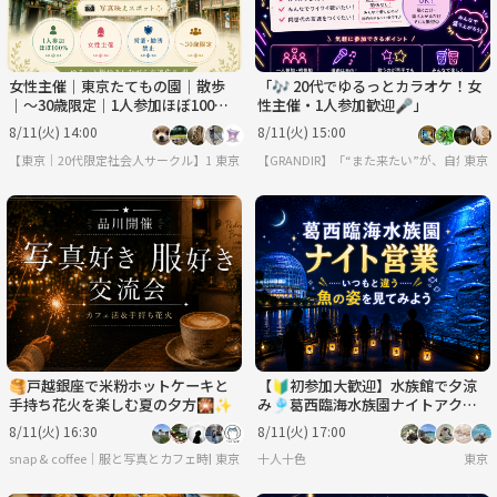
女性主催｜東京たてもの園｜散歩
「🎶 20代でゆるっとカラオケ！女
｜〜30歳限定｜1人参加ほぼ100%
性主催・1人参加歓迎🎤」
｜友達作り
8/11(火) 14:00
8/11(火) 15:00
【東京｜20代限定社会人サークル】1人参加ほぼ100％｜少人数ゆる交流会
東京
【GRANDIR】「“また来たい”が、自然と
東京
🥞戸越銀座で米粉ホットケーキと
【🔰初参加大歓迎】水族館で夕涼
手持ち花火を楽しむ夏の夕方🎇✨
み🎐葛西臨海水族園ナイトアクア
リウム【特別回】
8/11(火) 16:30
8/11(火) 17:00
snap & coffee｜服と写真とカフェ時間
東京
十人十色
東京