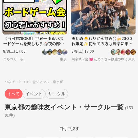
【当日参加OK‼️】世界一ゆるいボ
恵比寿🐣わりかん飲み会🍻20-30
ードゲームを楽しもう🎲夜の部
代限定✨初めての方も気楽に来て
【🔰初心者大歓迎】【ルール説明
ね✨
8/8(土) 17:00
8/8(土) 17:00
あり⭐️】【友達作り！】
ともつくーる
東京
東京オフ会 💓 初めてさん歓迎の飲み会
東京
つなげーとTOP
全ジャンル
東京都
すべて
イベント
サークル
東京都の趣味友イベント・サークル一覧
(153
01件)
日付で探す