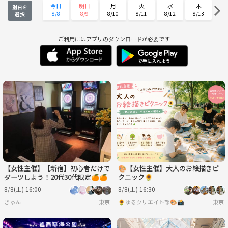
今日
明日
月
火
水
木
別日を
8/8
8/9
8/10
8/11
8/12
8/13
選択
金
土
日
月
火
水
8/14
8/15
8/16
8/17
8/18
8/19
ご利用にはアプリのダウンロードが必要です
木
金
土
日
月
火
8/20
8/21
8/22
8/23
8/24
8/25
水
木
金
土
日
月
8/26
8/27
8/28
8/29
8/30
8/31
火
水
木
金
土
日
9/1
9/2
9/3
9/4
9/5
9/6
【女性主催】【新宿】初心者だけで
🎨【女性主催】大人のお絵描きピ
ダーツしよう！20代30代限定🍊🍊
クニック🌻
8/8(土) 16:00
8/8(土) 16:30
きゅん
東京
🌻ゆるクリエイト部🎨📸
東京