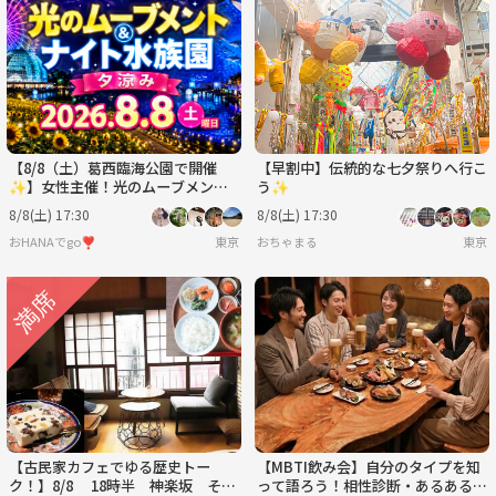
【8/8（土）葛西臨海公園で開催
【早割中】伝統的な七夕祭りへ行こ
✨】女性主催！光のムーブメント
う✨
＆ナイト水族園体験でリフレッシュ
8/8(土) 17:30
8/8(土) 17:30
夕涼みイベント🌊限定開催
おHANAでgo❣️
東京
おちゃまる
東京
【古民家カフェでゆる歴史トー
【MBTI飲み会】自分のタイプを知
ク！】8/8 18時半 神楽坂 そよ
って語ろう！相性診断・あるあるト