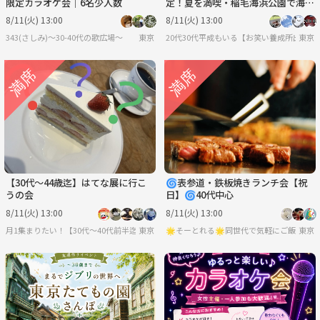
限定カラオケ会｜6名少人数
定！夏を満喫・稲毛海浜公園で海水
浴ピクニック✨
8/11(火) 13:00
8/11(火) 13:00
343(さしみ)〜30-40代の歌広場〜
東京
20代30代平成もいる【お笑い養成所出身】
東京
【30代〜44歳迄】はてな展に行こ
🌀表参道・鉄板焼きランチ会【祝
うの会
日】🌀40代中心
8/11(火) 13:00
8/11(火) 13:00
月1集まりたい！【30代〜40代前半迄】
東京
🌟そーとれる🌟同世代で気軽にご飯会
東京