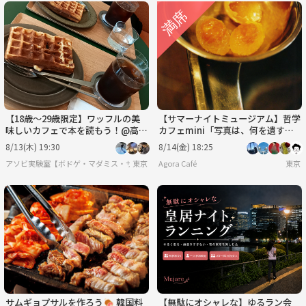
【18歳〜29歳限定】ワッフルの美
【サマーナイトミュージアム】哲学
味しいカフェで本を読もう！@高輪
カフェmini「写真は、何を遺すの
ゲートウェイ
か？」@ 東京写真美術館※年齢制
8/13(木) 19:30
8/14(金) 18:25
限有
アソビ実験室【ボドゲ・マダミス・サバゲー】
東京
Agora Café
東京
サムギョプサルを作ろう🍖 韓国料
【無駄にオシャレな】ゆるラン会