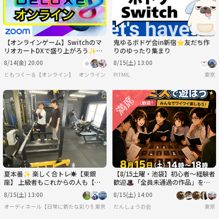
【オンラインゲーム】Switchのマ
鬼ゆるボドゲ会in新宿⭐友だち作
リオカートDXで盛り上がろう✨
りのゆったり集まり
【🔰ゲーム初心者歓迎】
8/14(金) 20:00
8/15(土) 13:00
ともつくーる【オンライン】
オンライン
PITMIL
東京
夏本番✨ 楽しく合トレ☀️【東銀
【8/15土曜・池袋】初心者〜経験者
座】 上級者もこれからの人も【設
歓迎🎩「全員未通過の作品」をそ
備◎2h】【＆少々ミット打ち🥊】
の場で選んで遊ぶマダミス会【前日
8/15(土) 13:00
8/15(土) 14:00
ｷｬﾝｾﾙ返金OK】
オーディネール【日常に新たな彩りを/20代後半〜30代中心(40代少々)の集い】
東京
だんしょうの会
東京