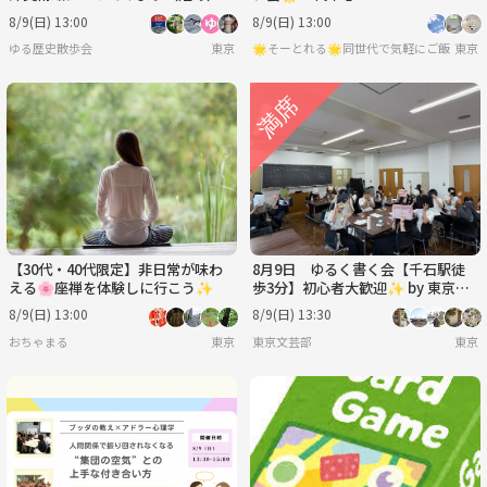
8/9(日) 13:00
8/9(日) 13:00
ゆる歴史散歩会
東京
🌟そーとれる🌟同世代で気軽にご飯会
東京
【30代・40代限定】非日常が味わ
8月9日 ゆるく書く会【千石駅徒
える🌸座禅を体験しに行こう✨
歩3分】初心者大歓迎✨ by 東京文
芸部
8/9(日) 13:00
8/9(日) 13:30
おちゃまる
東京
東京文芸部
東京