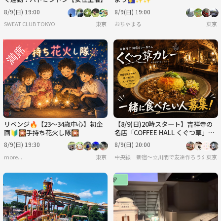
8/9(日) 19:00
8/9(日) 19:00
SWEAT CLUB TOKYO
東京
おちゃまる
東京
リベンジ🔥【23～34歳中心】初企
【8/9(日)20時スタート】吉祥寺の
画🔰🎇手持ち花火し隊🎇
名店「COFFEE HALL くぐつ草」
で、一緒にカレーを食べませんか？
8/9(日) 19:30
8/9(日) 20:00
🍛
more...
東京
中央線 新宿〜立川間で友達作ろうの会
東京