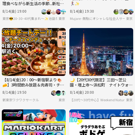
理食べながら新生活の季節...新社会
🏃‍♀️✨
もベテランも皆で交流しちゃおう
8/14(金) 19:00
8/14(金) 19:30
🌸
東京
Mujare -無駄にオシャレな社会人サークル-
東京
【8/14(金)20：00〜新宿駅より🍖
🌙【20代30代限定】三田〜芝公
🧀】3時間飲み放題＆肉寿司・チー
園・増上寺〜浜松町 ナイトウォー
ズフォンデュ食べ放題で気軽に友達
クを通して友達を作ろうの会🌙🌉
8/14(金) 19:50
8/14(金) 20:00
作り✨
新東京ワクワクサークル
東京
【20代〜30代中心】Weekend Nature
東京