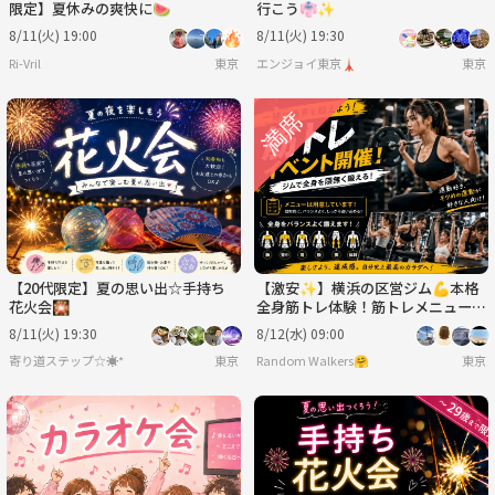
限定】夏休みの爽快に🍉
行こう👘✨
8/11(火) 19:00
8/11(火) 19:30
Ri-Vril
東京
エンジョイ東京🗼
東京
【20代限定】夏の思い出☆手持ち
【激安✨️】横浜の区営ジム💪本格
花火会🎇
全身筋トレ体験！筋トレメニューを
覚えて実践！少しキツめですが達成
8/11(火) 19:30
8/12(水) 09:00
感MAX✨
寄り道ステップ☆☀︎*
東京
Random Walkers🤗
東京