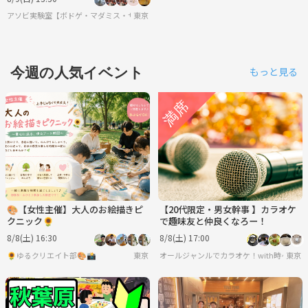
アソビ実験室【ボドゲ・マダミス・サバゲー】
東京
今週の人気イベント
もっと見る
🎨【女性主催】大人のお絵描きピ
【20代限定・男女幹事 】カラオケ
クニック🌻
で趣味友と仲良くなろー！
8/8(土) 16:30
8/8(土) 17:00
🌻ゆるクリエイト部🎨📸
東京
オールジャンルでカラオケ！with時々遊ぶ
東京