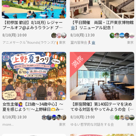
【初参加 歓迎】8/10(月) レジャー
【平日開催 両国・江戸東京博物館
プールオフ@よみうりランド プー
🏛️】リニューアル記念！
ルWAI ☀️
8/10(月) 10:00
8/10(月) 13:30
アニメサークル"Rounds(ラウンズ)"🙆
東京
室内冒険会🏃‍♀️🏛
東京
女性主催🙋‍♀️【23歳～34歳中心】～
【原宿開催】第140回テーマを決め
夏を感じよう🕊️～上野縁日🫶みん
てゆる対話をやってみようの会（人
なで夏祭りにいき隊🏮🍧🫶
は環境で変われるのか？）
8/10(月) 18:30
8/10(月) 19:00
more...
東京
ゆるい哲学的な対話をする会
東京