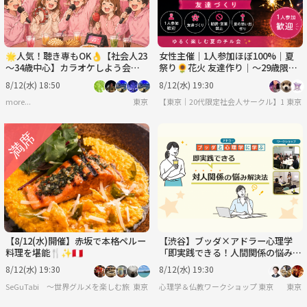
🌟人気！聴き専もOK👌【社会人23
女性主催｜1人参加ほぼ100%｜夏
～34歳中心】カラオケしよう会🎤
祭り🌻花火 友達作り｜〜29歳限
【初めまして大歓迎🔰】
定 友達作り
8/12(水) 18:50
8/12(水) 19:30
more...
東京
【東京｜20代限定社会人サークル】1人参加
東京
【8/12(水)開催】赤坂で本格ペルー
【渋谷】ブッダ×アドラー心理学
料理を堪能🍴✨🇵🇪
「即実践できる！人間関係の悩み解
決法」ワークショップ‐東京
8/12(水) 19:30
8/12(水) 19:30
SeGuTabi 〜世界グルメを楽しむ旅 in Tokyo〜
東京
心理学＆仏教ワークショップ 東京
東京