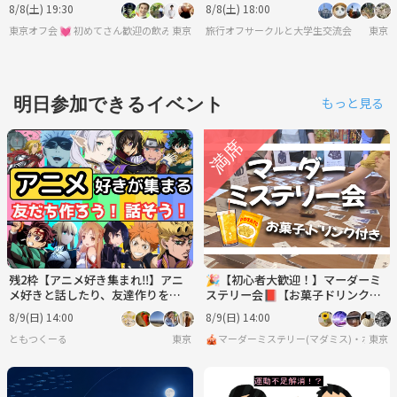
時間飲み放題 🍷
せんか🎵20代社会人と大学生限
8/8(土) 19:30
8/8(土) 18:00
定。
東京オフ会 💓 初めてさん歓迎の飲み会です 💓 男女関係なく純粋に友達作りをしよ
東京
旅行オフサークルと大学生交流会
東京
明日参加できるイベント
もっと見る
残2枠【アニメ好き集まれ‼️】アニ
🎉【初心者大歓迎！】マーダーミ
メ好きと話したり、友達作りをし
ステリー会📕【お菓子ドリンク
よう✨️【🔰新規大歓迎】【20代30
付】【ボードゲーム、マダミス】
8/9(日) 14:00
8/9(日) 14:00
代】
ともつくーる
東京
🎪マーダーミステリー(マダミス)・ボード
東京