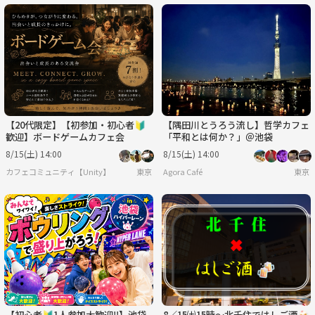
【20代限定】【初参加・初心者🔰
【隅田川とうろう流し】哲学カフェ
歓迎】ボードゲームカフェ会
「平和とは何か？」＠池袋
8/15(土) 14:00
8/15(土) 14:00
カフェコミュニティ【Unity】
東京
Agora Café
東京
【初心者🔰1人参加大歓迎‼️】池袋
8／15㈯15時〜北千住ではしご酒🍻