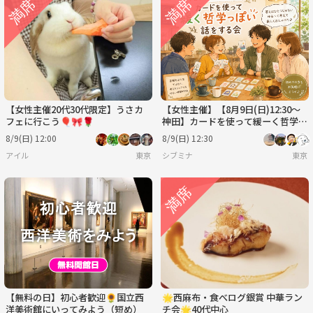
【女性主催20代30代限定】うさカ
【女性主催】【8月9日(日)12:30～
フェに行こう🎈🎀🌹
神田】カードを使って緩ーく哲学っ
ぽい事を話す会
8/9(日) 12:00
8/9(日) 12:30
アイル
東京
シブミナ
東京
【無料の日】初心者歓迎🌻国立西
🌟西麻布・食べログ銀賞 中華ラン
洋美術館にいってみよう（短め）
チ会🌟40代中心