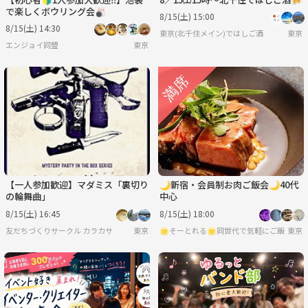
で楽しくボウリング会🎳
8/15(土) 15:00
8/15(土) 14:30
東京(北千住メイン)ではしご酒
東京
エンジョイ同盟
東京
【一人参加歓迎】マダミス「裏切り
🌙新宿・会員制お肉ご飯会🌙40代
の輪舞曲」
中心
8/15(土) 16:45
8/15(土) 18:00
友だちづくりサークル カラカサ
東京
🌟そーとれる🌟同世代で気軽にご飯会
東京