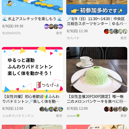
🌊 水上アスレチックを楽しもう 🌊
🏸8/9（日）11:30〜14:30｜中央区
立総合スポーツセンター｜ゆるバド
8/9(日) 09:30
ミントン🏸
8/9(日) 11:30
BUENAVISTA
東京
せんバド
東京
【女性共催】初心者歓迎🔰ふんわ
【女性主催20代30代限定】唯一無
りバドミントン🏸楽しく体を動か
二のメロンパンケーキを食べに行こ
そう！
う〜🍒🎈
8/9(日) 12:00
8/9(日) 12:00
ふんわりバドミントン
東京
clover🍀
東京