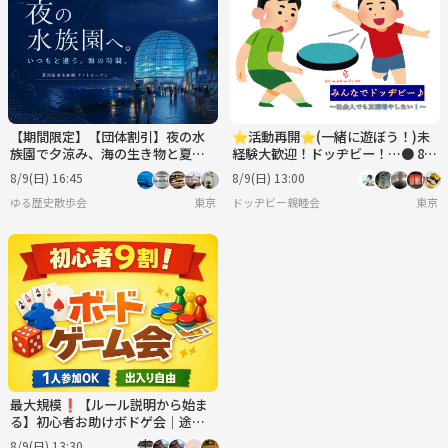
【期間限定】【団体割引】夜の水
⭐︎活動再開⭐︎(一緒に遊ぼう！)未
族園で夕涼み、海の生き物と夏の
経験大歓迎！ドッヂビー！…● 8月
ひんやり時間を楽しもう🐟✨
9日(日)13:00〜
8/9(日) 16:45
8/9(日) 13:00
ゆる歴史散歩会
東京
ドッヂビー親睦会
東京
最大規模❗️【ルール説明から始ま
る】初心者お助けボドゲ会｜途中
参加OK 8/9
8/9(日) 13:30