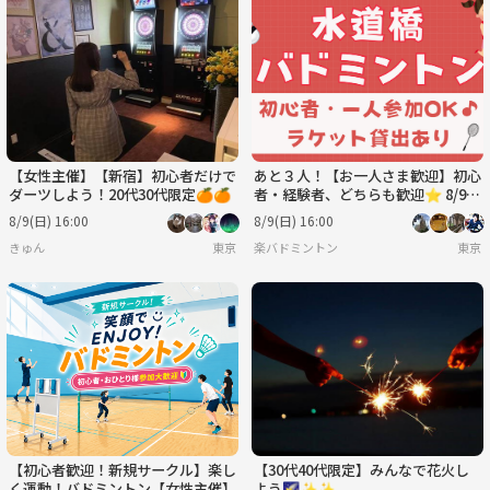
【女性主催】【新宿】初心者だけで
あと３人！【お一人さま歓迎】初心
ダーツしよう！20代30代限定🍊🍊
者・経験者、どちらも歓迎⭐︎ 8/9
（日）16時〜 水道橋でバドミン
8/9(日) 16:00
8/9(日) 16:00
トン⭐︎
きゅん
東京
楽バドミントン
東京
【初心者歓迎！新規サークル】楽し
【30代40代限定】みんなで花火し
く運動！バドミントン【女性主催】
よう🌠✨✨