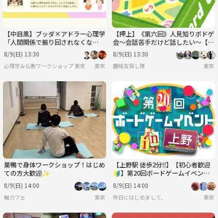
【中目黒】ブッダ×アドラー心理学
【押上】《第六回》人見知りボドゲ
「人間関係で振り回されなくな
会～会話苦手だけど話したい～【一
る、“集団の空気”との上手な付き
人参加・初心者大歓迎】《軽ゲーメ
8/9(日) 13:30
8/9(日) 13:30
合い方」ワークショップ-東京
イン》
心理学＆仏教ワークショップ 東京
東京
趣味友探し隊
東京
巣鴨で身体ワークショップ！はじめ
【上野駅 徒歩2分‼️】【初心者歓迎
ての方大歓迎✨
🔰】第20回ボードゲームイベント
🎲
8/9(日) 14:00
8/9(日) 14:00
軸カフェ
東京
休日にはじめまして、
東京