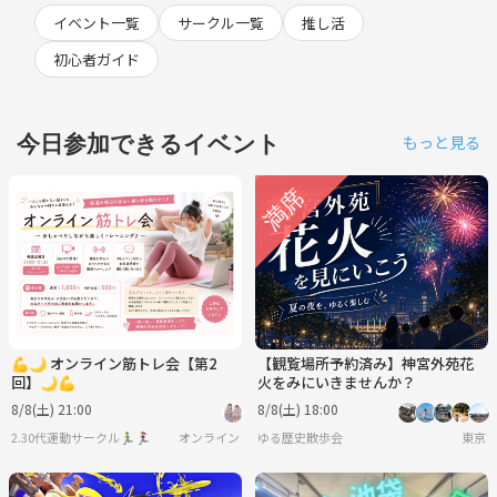
イベント一覧
サークル一覧
推し活
初心者ガイド
今日参加できるイベント
もっと見る
💪🌙 オンライン筋トレ会【第2
【観覧場所予約済み】神宮外苑花
回】🌙💪
火をみにいきませんか？
8/8(土) 21:00
8/8(土) 18:00
2.30代運動サークル🏃‍♂️🏃‍♀️
オンライン
ゆる歴史散歩会
東京