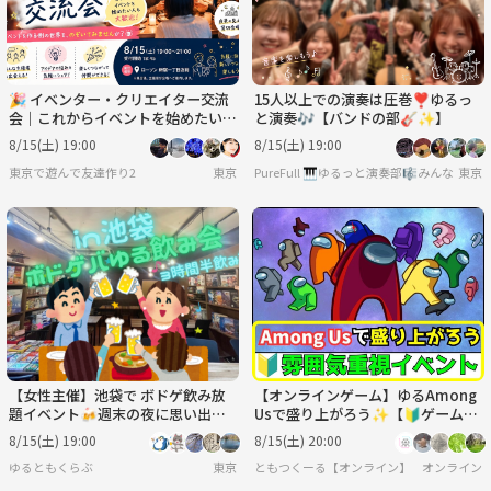
🎉 イベンター・クリエイター交流
15人以上での演奏は圧巻❣️ゆるっ
会｜これからイベントを始めたい方
と演奏🎶【バンドの部🎸✨️】
も歓迎！
8/15(土) 19:00
8/15(土) 19:00
東京で遊んで友達作り2
東京
PureFull 🎹ゆるっと演奏部🎼みんなで
東京
【女性主催】池袋で ボドゲ飲み放
【オンラインゲーム】ゆるAmong
題イベント🍻週末の夜に思い出作
Usで盛り上がろう✨【🔰ゲーム初
り✨ 新規大歓迎！！
心者歓迎】
8/15(土) 19:00
8/15(土) 20:00
ゆるともくらぶ
東京
ともつくーる【オンライン】
オンライン