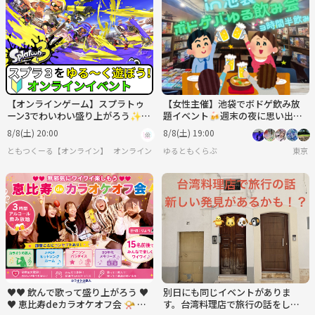
【オンラインゲーム】スプラトゥ
【女性主催】池袋でボドゲ飲み放
ーン3でわいわい盛り上がろう✨
題イベント🍻週末の夜に思い出作
【🔰ゲーム初心者歓迎】
り✨ 新規大歓迎！！
8/8(土) 20:00
8/8(土) 19:00
ともつくーる【オンライン】
オンライン
ゆるともくらぶ
東京
♥♥ 飲んで歌って盛り上がろう ♥
別日にも同じイベントがありま
♥ 恵比寿deカラオケオフ会 📯 ３
す。台湾料理店で旅行の話をしま