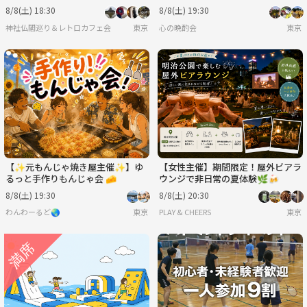
や江戸端【参加費還元！】
ークで盛り上がる夜🍻
8/8(土) 18:30
8/8(土) 19:30
神社仏閣巡り＆レトロカフェ会
東京
心の晩酌会
東京
【✨元もんじゃ焼き屋主催✨】ゆ
【女性主催】期間限定！屋外ビアラ
るっと手作りもんじゃ会 🧀
ウンジで非日常の夏体験🌿‬🍻
8/8(土) 19:30
8/8(土) 20:30
わんわーるど🌏
東京
PLAY & CHEERS
東京