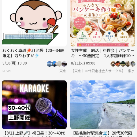
わくわく卓球🏓at池袋【20〜34歳
女性主催｜朝活｜料理会｜パンケー
限定】残りわずか🎐
キ｜〜30歳限定｜ 1人参加ほぼ10
0% ｜友達作り
8/10(月) 19:30
8/11(火) 09:00
Ri-Vril
東京
【東京｜20代限定社会人サークル】1人参加
東京
【8/11 上野🎤】祝日昼！30〜40代
【稲毛海岸駅集合🌊】20代30代限