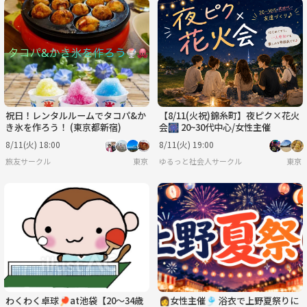
祝日！レンタルルームでタコパ&か
【8/11(火祝)錦糸町】夜ピク×花火
き氷を作ろう！ (東京都新宿)
会🎆 20~30代中心/女性主催
8/11(火) 18:00
8/11(火) 19:00
旅友サークル
東京
ゆるっと社会人サークル
東京
わくわく卓球🏓at池袋【20〜34歳
👩女性主催🎐 浴衣で上野夏祭りに