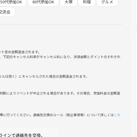
50代参加OK
60代参加OK
大塚
料理
グルメ
交流会
ント含め全額返金されます。
、下記のキャンセル料率がキャンセル料になり、決済金額とポイントのそれぞれ
ンセルは除く）にキャンセルされた場合は全額返金されます。
判断によりイベントが中止される場合があります。その場合、参加料金は全額返
慎重に行ってください。連絡先交換のルール（禁止事項等）について詳しくは
こち