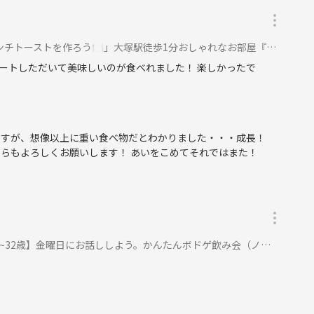
ストを作ろう🍽️」大塚駅徒歩1分おしゃれなお部屋『初参加大歓迎』に参加
ートしただいて美味しいのが食べれました！ 楽しかったで
ですが、想像以上に重い食べ物だとわかりました・・・成長！
らもよろしくお願いします！ あいをこめてそれではまた！
歳】金曜日にお話ししよう。かんたんボドゲ飲み会（ノンアルOK）に参加