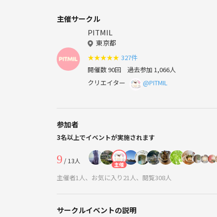
主催サークル
PITMIL
東京都
★
★
★
★
★
327件
開催数 90回
過去参加 1,066人
クリエイター
@PITMIL
参加者
3名以上でイベントが実施されます
9
/ 13人
主催
主催者1人、お気に入り21人、閲覧308人
サークルイベントの説明