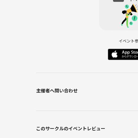
・みんながおなかいっぱいになっている風景
・遅れてきた人にもウェルカムな風景
・「ちょっとみんなで買い出しに行かない？」って
イベント
💬フレンチトーストのほかに副菜もつくりませんか？
副菜もぜひ
できることは山ほどあります。
冷蔵庫も大きいですよ。
主催者へ問い合わせ
💬ネームプレートあります💬
PITMILでは「名前で呼ぶ」を大切にしています
このサークルのイベントレビュー
綺麗なネームプレートを作りますので