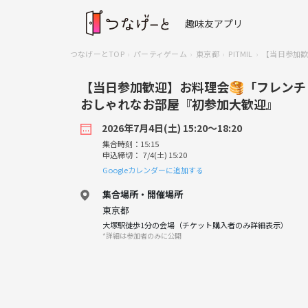
趣味友アプリ
つなげーとTOP
パーティゲーム
東京都
PITMIL
【当日参加歓
【当日参加歓迎】お料理会🥞「フレンチ
おしゃれなお部屋『初参加大歓迎』
2026年7月4日(土) 15:20〜18:20
集合時刻：15:15
申込締切： 7/4(土) 15:20
Googleカレンダーに追加する
集合場所・開催場所
東京都
大塚駅徒歩1分の会場（チケット購入者のみ詳細表示）
*詳細は参加者のみに公開