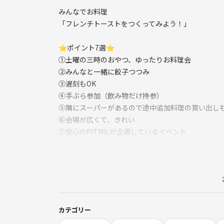
みんなでお料理
「フレンチトーストをつくってみよう！」
⭐ポイント7選⭐
①土曜の三時のおやつ、ゆったりお料理会
②みんなと一緒に餃子つつみ
③遅刻もOK
④手ぶら参加（飲み物だけ持参）
⑤隣にスーパーがあるので途中追加料理の買い出し
⑥会場が広くて、きれい
⑦安心のPITMILが企画しているイベント
-----------------------------------------
『PITMILお料理会について』
⏰
カテゴリー
日時：