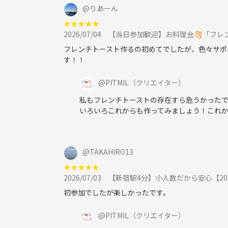
初参加の方もご安心ください
@
りあーん
★
★
★
★
★
2026/07/04
【当日参加歓迎】お料理会🥞「フレンチトー
💬MBTIトークしませんか？💬
フレンチトースト作るの初めてでしたが、色々サポ
す！！
初対面の人との話のきっかけに
MBTI性格診断の結果をお話ししましょう！
@
PITMIL
（クリエイター）
私もフレンチトーストの存在すら危うかった
-----------------------------------------
いろいろこれからも作ってみましょう！これか
❔よくある質問❔
・お料理苦手でも大丈夫ですか？
@
TAKAHIRO13
→もちろんです！
★
★
★
★
★
協力して作りましょう！
2026/07/03
【新宿駅4分】小人数だから安心【20~32
初参加でしたが楽しかったです。
・女性の一人参加でも大丈夫ですか？
→もちろんです！
@
PITMIL
（クリエイター）
今回のお料理会はPITMILの