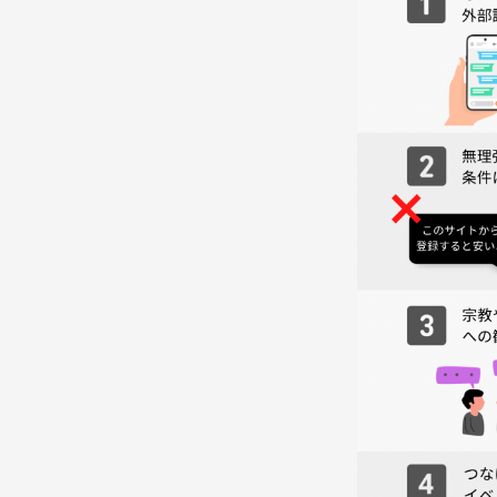
※現地で追加料金はいただきません
つなげーとのチケット料金のみです
👜
持ち物：
🫗飲み物を持参してください、
隣にスーパーがあるので
いつでも買いにはいけます！
お酒ももちろんOKですよ。
（食材はこちらで用意します、手ぶらで大丈夫です
（持ち込みOKですので、お土産ある方は大歓迎❣）
-----------------------------------------
💬こんな風景を目指しています💬
・楽しくフレンチトーストを作っている風景