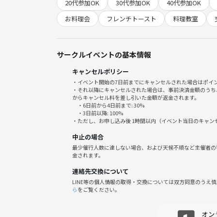
20代参加OK
30代参加OK
40代参加OK
2026年7月4日（土）
15:20 開場
お料理会
フレンチトースト
料理教室
15:35 集合完了
（遅刻大丈夫ですが、できれば間に合うように！）
15:35 お料理開始
サークルイベントの基本情報
18:20 完全終了予定
キャンセルポリシー
・イベント開始の7日前までにキャンセルされた場合はポイ
・それ以降にキャンセルされた場合は、事前決済金額のうち
🏠
からキャンセル料を差し引いた金額が返金されます。
・6日前から4日前まで: 30%
会場：
・3日前以降: 100%
大塚駅 徒歩1分の綺麗なレンタルスペース
・ただし、お申し込み後 1時間以内（イベント当日のキャ
（場所の詳細は参加者のみお伝えします）
中止の場合
最少催行人数に達しない場合、および天候不順など主催者の
👪
金されます。
最大定員：15名程度
連絡先交換について
LINE等の個人情報の取得・交換については双方同意のうえ
💰
ら
をご覧ください。
参加費：
3,000円～（材料費・会場費込み）