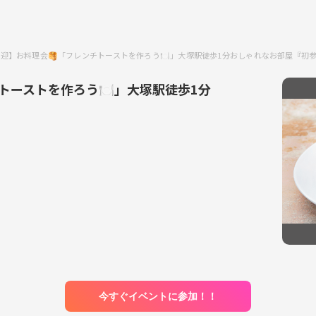
迎】お料理会🥞「フレンチトーストを作ろう🍽️」大塚駅徒歩1分おしゃれなお部屋『初
トーストを作ろう🍽️」大塚駅徒歩1分
今すぐイベントに参加！！