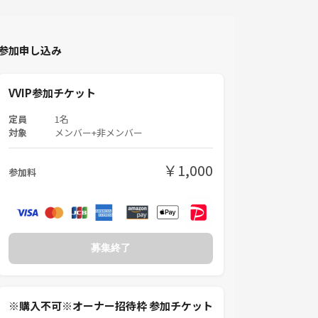
参加申し込み
VVIP参加チケット
定員
1名
対象
メンバー+非メンバー
￥1,000
参加料
募集終了
※購入不可※オーナー招待枠 参加チケット