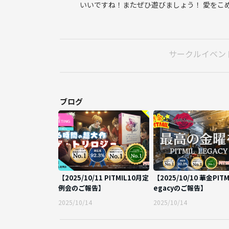
いいですね！またぜひ遊びましょう！ 愛をこ
女性メンバーが企画してくれましたので
女性一人参加でも大丈夫です
・遅刻するかもしれないんですけど・・・
サークルイベン
→安心してください
平日ですから考慮しますよ
お気をつけてお越しください
ブログ
・PITMILってなに？
→純粋な友だち同士のサークルです
BBQをしたりボドゲをしたりカラオケをしたり
趣味の枠に囚われない、
友だちと会える場所です。
【2025/10/11 PITMIL10月定
【2025/10/10 華金PITM
-----------------------------------------
例会のご報告】
egacyのご報告】
2025/10/14
2025/10/14
【重要・禁止事項】
🚫営業・ビジネス目的の参加者NG🚫