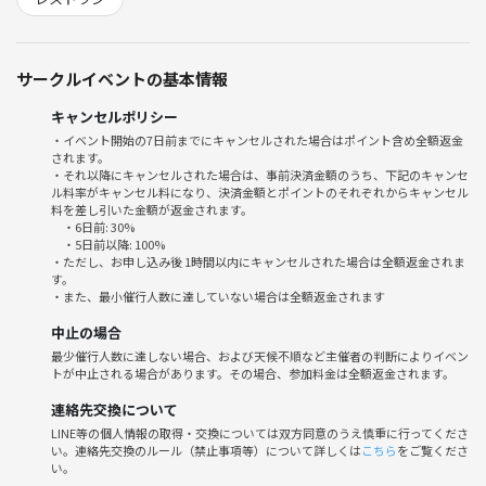
駅』5b出口徒歩約9分
サークルイベントの基本情報
メニューは事前予約制なので、みんなで１番人気の【リアルバランバー
ガー】2780円を食べようと思います (ハンバーガーにはポテトとコール
キャンセルポリシー
スローが付いてます)🍰
・イベント開始の7日前までにキャンセルされた場合はポイント含め全額返金
されます。
・それ以降にキャンセルされた場合は、事前決済金額のうち、下記のキャンセ
ル料率がキャンセル料になり、決済金額とポイントのそれぞれからキャンセル
料を差し引いた金額が返金されます。
予約できるのが２週間前からなので、イベント時間が多少変更になるか
・6日前: 30%
もしません
・5日前以降: 100%
・ただし、お申し込み後 1時間以内にキャンセルされた場合は全額返金されま
す。
・また、最小催行人数に達していない場合は全額返金されます
中止の場合
最少催行人数に達しない場合、および天候不順など主催者の判断によりイベン
最高のハンバーガーを食べてみたいので、みなさんと行けたら嬉しいで
トが中止される場合があります。その場合、参加料金は全額返金されます。
す🌿
連絡先交換について
LINE等の個人情報の取得・交換については双方同意のうえ慎重に行ってくださ
い。連絡先交換のルール（禁止事項等）について詳しくは
こちら
をご覧くださ
い。