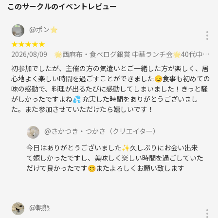
このサークルのイベントレビュー
@
ポン⭐︎
★
★
★
★
★
2026/08/09
🌟西麻布・食べログ銀賞 中華ランチ会🌟40代中心に参加
初参加でしたが、主催の方の気遣いとご一緒した方が楽しく、居
心地よく楽しい時間を過ごすことができました😊食事も初めての
味の感動で、料理が出るたびに感動してしまいました！きっと騒
がしかったですよね💦 充実した時間をありがとうございまし
た。また参加させていただけたら嬉しいです！
@
さかつき・つかさ
（クリエイター）
今日はありがとうございました✨久しぶりにお会い出来
て嬉しかったですし、美味しく楽しい時間を過ごしていた
だけて良かったです😊またよろしくお願い致します
@
朝熊