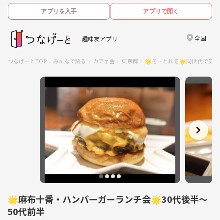
アプリを入手
アプリで開く
全国
趣味友アプリ
つなげーとTOP
みんなで語る
カフェ会
東京都
🌟そーとれる🌟同世代で気
🌟麻布十番・ハンバーガーランチ会🌟30代後半〜
50代前半