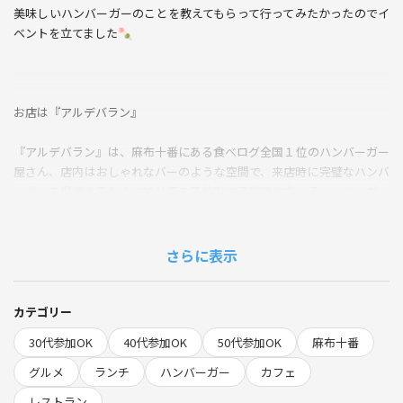
美味しいハンバーガーのことを教えてもらって行ってみたかったのでイ
ベントを立てました🍡
お店は『アルデバラン』
『アルデバラン』は、麻布十番にある食べログ全国１位のハンバーガー
屋さん、店内はおしゃれなバーのような空間で、来店時に完璧なハンバ
ーガーを提供するために15分毎の予約制で予約時に食べるハンバーガー
も決める形です、価格は3000円ほどですが 味は全国１位に違わず最高
のハンバーガーで、人気No.１のリアルバランバーガーはバター風味が
香るカリカリのバンズに黒毛和牛の肉汁溢れるパティ、飴色で甘めのロ
さらに表示
ーストオニオンに半熟卵、チェーダーチーズ、これら全てのバランスが
素晴らしく美食の書籍でも賞賛されるほどです🍭
カテゴリー
30代参加OK
40代参加OK
50代参加OK
麻布十番
東京都港区麻布十番3-3-1 三喜ビル 3F
https://tabelog.com/tokyo/A1307/A130702/13278678/
グルメ
ランチ
ハンバーガー
カフェ
南北線『麻布十番駅』1番出口徒歩約４分・都営大江戸線『麻布十番
レストラン