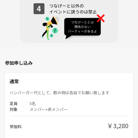
🪴禁止事項🪴
営業・勧誘・ナンパ
他の参加者が不快に思うこと
連絡なしの不参加
参加申し込み
諸事情により参加をお断りする場合がございますのでご了承ください
通常
ハンバーガー代として、飲み物は各自でお願い致します
定員
5名
対象
メンバー+非メンバー
￥3,280
参加料