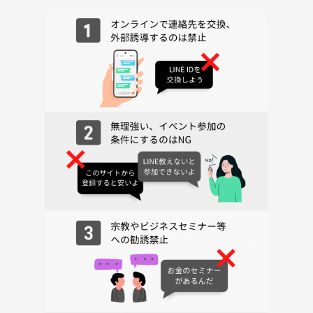
🪴お知らせ🪴
年齢幅は30代後半〜50代前半です
女性が１人にならないようにした方がいいと思うので参加される方は性
別の表示をお願いします
あと待ち合わせのときに名前がわかった方がいいので、名前が初期設定
の方は当日に呼んで欲しい呼び方を教えてください
友達感覚がいいし不慣れな部分や至らぬ点があると思いますので、参加
費の500円はいただきません
イベント直前にキャンセルが発生した場合は最少催行人数に関わらずイ
ベントを実施 致しますのでご了承ください
少人数のサークルなのでキャンセルは出来るだけ直前にならないように
してください