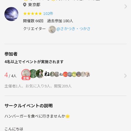
東京都
★
★
★
★
★
102件
開催数 66回
過去参加 180人
クリエイター
@さかつき・つかさ
参加者
4名以上でイベントが実施されます
4
/ 4人
主催
主催者1人、お気に入り9人、閲覧209人
サークルイベントの説明
ハンバーガーを食べに行きませんか🌟
こんにちは