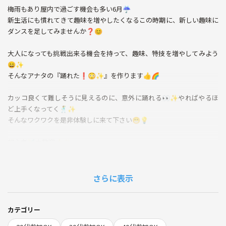
梅雨もあり屋内で過ごす機会も多い6月☔️
新生活にも慣れてきて趣味を増やしたくなるこの時期に、新しい趣味に
ダンスを足してみませんか❓😊
大人になっても挑戦出来る機会を持って、趣味、特技を増やしてみよう
😄✨
そんなアナタの『踊れた❗️😳✨』を作ります👍🌈
カッコ良くて難しそうに見えるのに、意外に踊れる👀✨やればやるほ
ど上手くなってく🕺✨
そんなワクワクを是非体験しに来て下さい😁💡
初心者🔰大歓迎👍✨
「ダンスってこんなに楽しかったんだ😊」
「思ったよりも簡単だった⭐️」
「簡単なのにカッコ良く踊れてテンションあがった」などの声が多数
さらに表示
😍✨
ちょっとダンスに興味がある人、ダンスを始めてみたい人、ダンスを再
開したい人
カテゴリー
そんな人達の為の『ダンススタジオその前に』のダンスレッスン✨