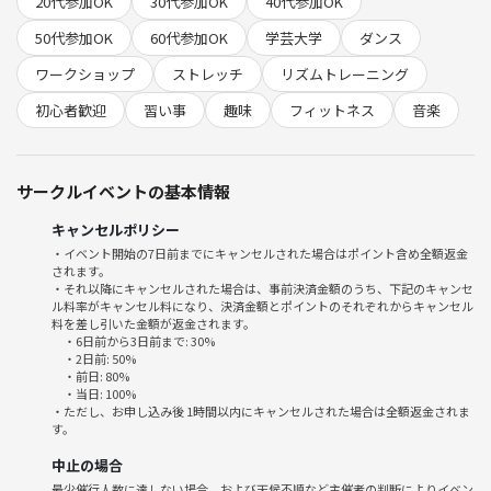
20代参加OK
30代参加OK
40代参加OK
参加費1000円👌✨
50代参加OK
60代参加OK
学芸大学
ダンス
(つなげーと手数料別🙏)
ワークショップ
ストレッチ
リズムトレーニング
簡単なのにカッコ良い、をテーマに
ストレッチ
初心者歓迎
習い事
趣味
フィットネス
音楽
アイソレーション
リズムトレーニング
振付レクチャー
サークルイベントの基本情報
とガッツリ1時間半レッスンやります😊🎶
キャンセルポリシー
・イベント開始の7日前までにキャンセルされた場合はポイント含め全額返金
されます。
事前に希望が有れば希望のジャンルの基礎や振付をレッスンに取り入れ
・それ以降にキャンセルされた場合は、事前決済金額のうち、下記のキャンセ
ることも可能👍✨
ル料率がキャンセル料になり、決済金額とポイントのそれぞれからキャンセル
料を差し引いた金額が返金されます。
・6日前から3日前まで: 30%
日時:
・2日前: 50%
6/27(土)11:00〜13:00
・前日: 80%
・当日: 100%
場所:東横線学芸大学駅 徒歩12分スタジオ
・ただし、お申し込み後 1時間以内にキャンセルされた場合は全額返金されま
す。
気さくな人達が多めなので、初めての人もお一人様も楽しめますので、
中止の場合
是非お気軽にご参加下さい😁✨
最少催行人数に達しない場合、および天候不順など主催者の判断によりイベン