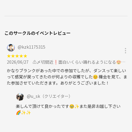
このサークルのイベントレビュー
@
kzk1175315
★
★
★
★
★
2026/06/27
⚠️〆切間近❗️面白いくらい踊れるようになる😍✨ 🕺6/27(土) 11:00〜ダンスワークショップに参加
かなりブランクがあった中での参加でしたが、ダンスって楽しい
って感覚が戻ってきたのが何よりの収穫でした😊 機会を見て、ま
た参加させていただきます。ありがとうございました！
@
u_sk
（クリエイター）
楽しんで頂けて良かったです🥹✨また是非お越し下さい
🌈✨✨