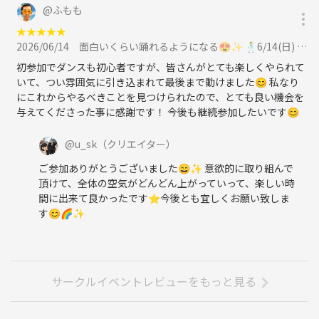
@
ふもも
★
★
★
★
★
2026/06/14
面白いくらい踊れるようになる😍✨ 🕺6/14(日) 11:00〜ダンスワークショップに参加
初参加でダンスも初心者ですが、皆さんがとても楽しくやられて
いて、つい雰囲気に引き込まれて最後まで動けました😊 私なり
にこれからやるべきことを見つけられたので、とても良い機会を
与えてくださった事に感謝です！ 今後も継続参加したいです😊
@
u_sk
（クリエイター）
ご参加ありがとうございました😄✨ 意欲的に取り組んで
頂けて、全体の空気がどんどん上がっていって、楽しい時
間に出来て良かったです⭐️今後とも宜しくお願い致しま
す😊🌈✨
サークルイベントレビューをもっと見る