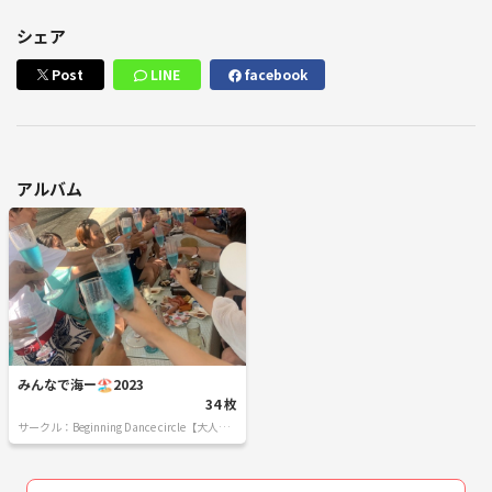
シェア
Post
LINE
facebook
アルバム
みんなで海ー🏖️2023
34 枚
サークル：Beginning Dance circle【大人も
ダンスを楽しみ隊】