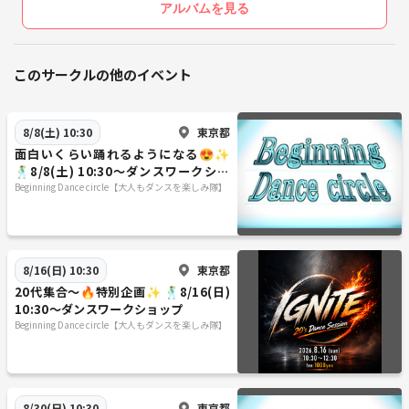
アルバムを見る
このサークルの他のイベント
東京都
8/8(土) 10:30
面白いくらい踊れるようになる😍✨
🕺8/8(土) 10:30〜ダンスワークショ
ップ
Beginning Dance circle【大人もダンスを楽しみ隊】
東京都
8/16(日) 10:30
20代集合〜🔥特別企画✨ 🕺8/16(日)
10:30〜ダンスワークショップ
Beginning Dance circle【大人もダンスを楽しみ隊】
東京都
8/30(日) 10:30