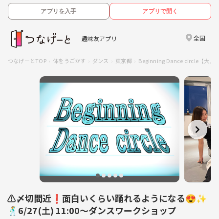
アプリを入手
アプリで開く
全国
趣味友アプリ
つなげーとTOP
体をうごかす
ダンス
東京都
Beginning Dance circl
⚠️〆切間近❗️面白いくらい踊れるようになる😍✨
🕺6/27(土) 11:00〜ダンスワークショップ