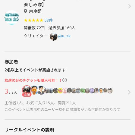
楽しみ隊】
東京都
★
★
★
★
★
53件
開催数 72回
過去参加 169人
クリエイター
@u_sk
参加者
2名以上でイベントが実施されます
友達の分のチケットも購入可能！！
3
/ 8人
主催
主催者1人、お気に入り15人、閲覧211人
このイベントは表示中のユーザー以外に参加者がいる可能性があります
サークルイベントの説明