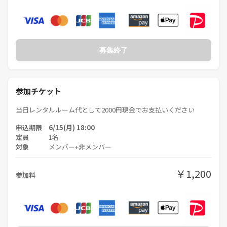
はぁって言うゲーム
ナンジャモンジャ
ペンギンパーティ
UNO
募集終了
ブロックス
その他
トークテーマトランプ
参加チケット
🎒おすすめのゲームがあれば、持ち込みも大歓迎です！
当日レンタルルーム代として2000円現金でお支払いください
⚠️注意事項
申込期限 6/15(月) 18:00
宗教やネットワークビジネス等の勧誘行為は禁止です
定員
1名
過度なナンパ・迷惑行為などは禁止です
対象
メンバー+非メンバー
SNS等への無断撮影・投稿もご遠慮ください
皆さんが安心して過ごせる空間づくりにご協力をお願いします。
￥1,200
参加料
連絡先交換は合意のもと行ってください、主催者から声掛けはしませ
ん。
ちょっとしたきっかけから、
普段とは違う世界に触れたり、新しい出会いが生まれるかもしれませ