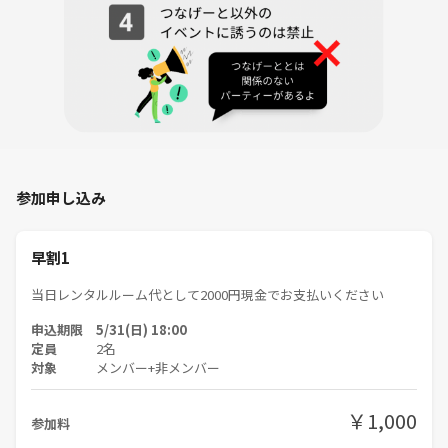
犯人は踊る
タイムボム
みんなで空気読み。究極の二択
インサイダー
🎨 お絵かき・大喜利系
みんなでぽんこつペイント
ITO
キャット＆チョコレート
参加申し込み
おじさんメッセージ
正気の沙汰じゃない犯行予告
早割1
👀 反射・リアルタイム系
音速飯店
当日レンタルルーム代として2000円現金でお支払いください
DOBBLE（ドラえもんVer）
申込期限 5/31(日) 18:00
バランスゲーム ドラえもんだらけ
定員
2名
対象
メンバー+非メンバー
👧👦 ファミリー・子どもと遊べる定番系
ニムト
￥1,000
参加料
ひらがじゃん
カタカナーシ