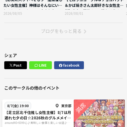
たい女性主催】神様はそんなにいじ
＆かば焼きさん太郎好きな女性主
わるじゃない☆日頃の小さな幸せに
催】大人の夏休み？！流しそうめん
2026/08/05
2026/08/01
感謝☆水曜はこの日ラスト
＆懐かし駄菓子×ボドゲ☆
ブログをもっと見る
シェア
Post
LINE
facebook
このサークルの他のイベント
東京都
8/7(金) 19:00
【足立区北千住推し女性主催】8/7は月
遅れ七夕の日☆2026秋のグルメメイト
募集中☆茨城人気イタリアン待望の北
around40•50中心♪美味しい食事と楽しい会話♪＋
40代50代で思うこと