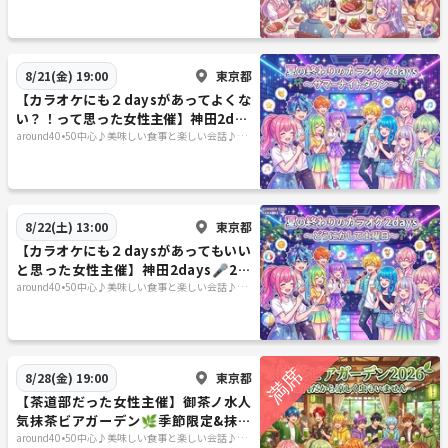
千住進出！
東京都
8/21(金) 19:00
【カラオケにも２daysがあってよくな
い？！って思った女性主催】神田2day
s🎤サマーナイトタウン金曜日編☆
around40•50中心♪美味しい食事と楽しい会話♪＋
40代50代で思うこと
東京都
8/22(土) 13:00
【カラオケにも２daysがあってもいい
と思った女性主催】神田2days🎤2Ｄ
ａｙどうにかして土曜日？！土曜日編
around40•50中心♪美味しい食事と楽しい会話♪＋
40代50代で思うこと
☆
東京都
8/28(金) 19:00
【茶道部だった女性主催】御茶ノ水人
気抹茶ビアガーデン🌿季節限定&抹茶
の魅力堪能✨
around40•50中心♪美味しい食事と楽しい会話♪＋