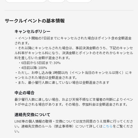
そんな方にぴったりの、ゆる知的ボードゲーム会です🎉
🃏イベントの雰囲気
サークルイベントの基本情報
初心者でも楽しめるボードゲームを中心に
わいわいしすぎず、落ち着いた大人の空気感
キャンセルポリシー
運と直感、ちょっとした論理も楽しめるラインナップ
・イベント開始の7日前までにキャンセルされた場合はポイント含め全額返金
普段あまり話す機会のない人と自然に話せる交流の場
されます。
主催はボドゲ初心者寄りなので、安心してご参加ください🎶
・それ以降にキャンセルされた場合は、事前決済金額のうち、下記のキャンセ
ル料率がキャンセル料になり、決済金額とポイントのそれぞれからキャンセル
料を差し引いた金額が返金されます。
💡ほとんどの方が「おひとり参加」です。
・6日前から5日前まで: 30%
女性の方も気軽に参加されており、
・4日前以降: 100%
・ただし、お申し込み後 1時間以内（イベント当日のキャンセルは除く）にキ
落ち着いた雰囲気で交流できるよう心がけています。
ャンセルされた場合は全額返金されます。
おひとりでも、女性でも安心してご参加いただけます！
・また、最小催行人数に達していない場合は全額返金されます
中止の場合
📚ちなみに普段は、家でも家族と一緒にボードゲームを楽しんでいま
最少催行人数に達しない場合、および天候不順など主催者の判断によりイベン
す。
トが中止される場合があります。その場合、参加料金は全額返金されます。
そんな日常の延長として、「誰でも楽しめる時間を共有したい」と思
連絡先交換について
い、今回の企画に至りました。
LINE等の個人情報の取得・交換については双方同意のうえ慎重に行ってくださ
い。連絡先交換のルール（禁止事項等）について詳しくは
こちら
をご覧くださ
🕰当日の流れ（予定）
い。
13:30 集合／軽く自己紹介（ニックネーム＋簡単な自己紹介）