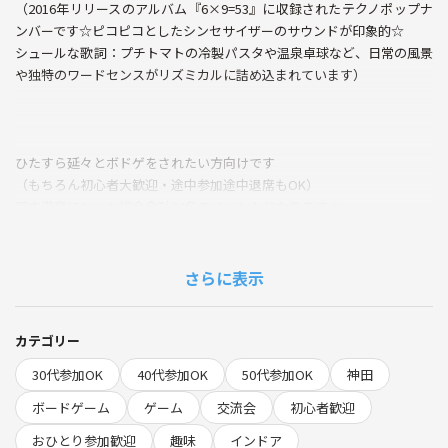
（2016年リリースのアルバム『6×9=53』に収録されたテクノポップナ
ンバーです☆ピコピコとしたシンセサイザーのサウンドが印象的☆
シュールな歌詞：プチトマトの冷製パスタや温泉卓球など、日常の風景
や独特のワードセンスがリズミカルに詰め込まれています）
ひたすら延々とボドゲをされたい方向けです
（もちろん初心者大歓迎・途中参加途中退席もOK）
双方満席になった場合合計24名のイベントになります☆
さらに表示
こんにちは。
東京はボドゲサークルが多いため、今回は30代中盤以上の初心者向けと
させてください。持ち込みも歓迎です。たっぷり超5時間とってますの
カテゴリー
で色々できると思います。途中参加退出もOK☆
30代参加OK
40代参加OK
50代参加OK
神田
ボードゲーム
ゲーム
交流会
初心者歓迎
「気軽に人と話したい」「ちょっと頭を使って遊びたい」
おひとり参加歓迎
趣味
インドア