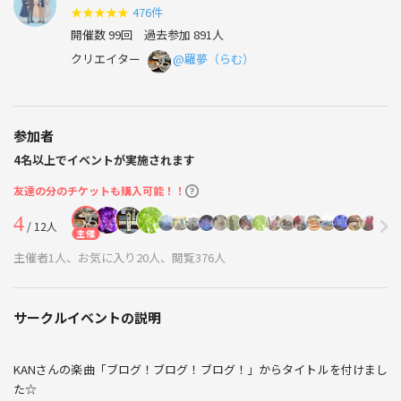
★
★
★
★
★
476件
開催数 99回
過去参加 891人
クリエイター
@羅夢（らむ）
参加者
4名以上でイベントが実施されます
友達の分のチケットも購入可能！！
4
/ 12人
主催
主催者1人、お気に入り20人、閲覧376人
サークルイベントの説明
KANさんの楽曲「ブログ！ブログ！ブログ！」からタイトルを付けまし
た☆