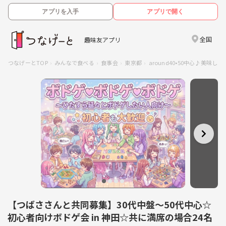
アプリを入手
アプリで開く
全国
趣味友アプリ
つなげーとTOP
みんなで食べる
食事会
東京都
around40•50中心♪美味
【つばささんと共同募集】30代中盤～50代中心☆
初心者向けボドゲ会 in 神田☆共に満席の場合24名