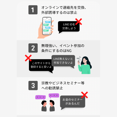
13:40〜 ボードゲームタイム（途中休憩あり）
18:20〜 感想シェア・雑談など
18:30 撤収
※途中参加・早退OK、見学のみも歓迎です！
📍場所・参加費
神田駅近くのレンタルスペースで開催します。個別に連絡します。
落ち着いた空間／椅子・テーブル・空調・Wi-Fi完備
飲み物とちょっとしたお菓子をご用意しています☕🍪
💴参加費： 会場でレンタルルーム代として現金2000円をお支払いく
ださい。
🎓年齢制限について
ボドゲ会は若い年齢の集まりが多いため、この集まりはミドルエイジ以
上でボドゲに興味があるけど入るのに躊躇している方などを対象とした
く、30代中盤以上としています。
🎲手持ちゲーム紹介（一部）
🕵️‍♂️ 心理戦・推理系