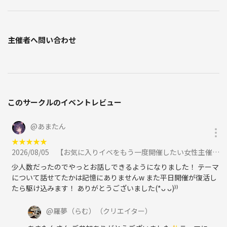
主催者へ問い合わせ
このサークルのイベントレビュー
@
あまたん
★
★
★
★
★
2026/08/05
【お気に入りイベをもう一度開催したい女性主催】神様はそんなにいじわるじゃない☆日頃の小さな幸せに感謝☆水曜はこの日ラストに参加
少人数だったのでやっとお話しできるようになりました！ テーマ
について話せてたかは記憶にありませんw また平日開催が復活し
たら駆け込みます！ ありがとうございました(*ᴗ ᴗ)⁾⁾
@
羅夢（らむ）
（クリエイター）