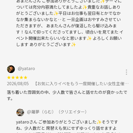
あまたんさん ご参加ありがとうございました✨テーマに
ついては充分内容満たしてましたよ✨貴重なお話しあり
がとうございました✨平日はお仕事も翌日有とかでなか
なか集まらないかなと‥と 一旦企画はおやすみさせてい
ただきますが、 あまたんさんが復活したら駆け込みま
す！なんて仰ってくださってますし、頃合いを見てまた イ
ベント開催出来たらいいなと思います✨ よろしくお願い
します ありがとうございます✨
@
yataro
★
★
★
★
★
2026/08/05
【お気に入りイベをもう一度開催したい女性主催】神様はそんなにいじわるじゃない☆日頃の小さな幸せに感謝☆水曜はこの日ラストに参加
落ち着いた雰囲気の中、少人数で皆さんと話せたのが良かったで
す。
@
羅夢（らむ）
（クリエイター）
yataroさん ご参加ありがとうございました✨そうです
ね、少人数だと 席替えも気にせずゆっくり話せますよ