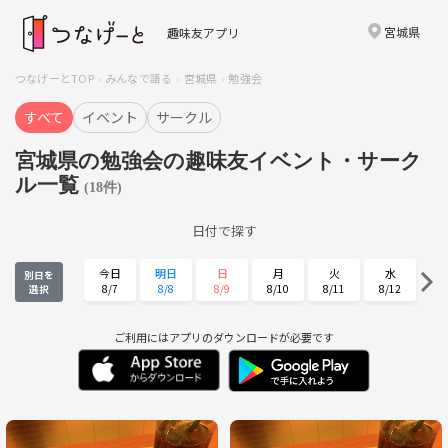
宮城県
趣味友アプリ
つなげーとTOP
みんなで語る
宮城県
勉強会
すべて
イベント
サークル
宮城県の勉強会の趣味友イベント・サーク
ル一覧
(18件)
日付で探す
今日
明日
日
月
火
水
別日を
8/7
8/8
8/9
8/10
8/11
8/12
選択
木
金
土
日
月
火
8/13
8/14
8/15
8/16
8/17
8/18
ご利用にはアプリのダウンロードが必要です
水
木
金
土
日
月
8/19
8/20
8/21
8/22
8/23
8/24
火
水
木
金
土
日
8/25
8/26
8/27
8/28
8/29
8/30