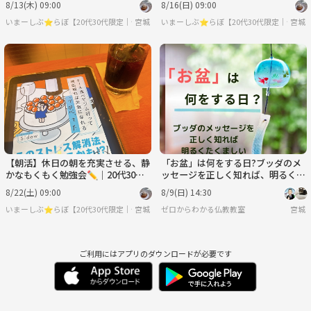
8/13(木) 09:00
8/16(日) 09:00
いまーしぶ⭐︎らぼ【20代30代限定｜仙台・朝活・もくもく会】
宮城
いまーしぶ⭐︎らぼ【20代30代限定｜仙台
宮城
【朝活】休日の朝を充実させる、静
「お盆」は何をする日?ブッダのメ
かなもくもく勉強会✏️｜20代30代
ッセージを正しく知れば、明るくた
限定
くましい人生が拓けます
8/22(土) 09:00
8/9(日) 14:30
いまーしぶ⭐︎らぼ【20代30代限定｜仙台・朝活・もくもく会】
宮城
ゼロからわかる仏教教室
宮城
ご利用にはアプリのダウンロードが必要です