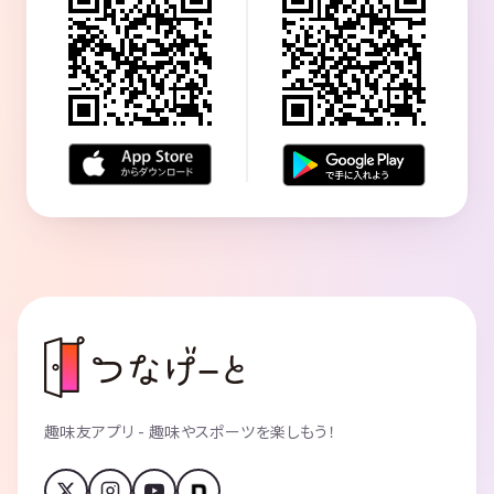
趣味友アプリ - 趣味やスポーツを楽しもう！