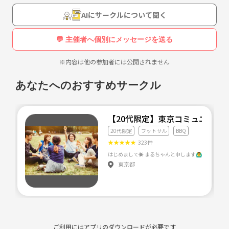
AIにサークルについて聞く
💬 主催者へ個別にメッセージを送る
※内容は他の参加者には公開されません
あなたへのおすすめサークル
【20代限定】東京コミュニティ
20代限定
フットサル
BBQ
★
★
★
★
★
323件
東京都
ご利用にはアプリのダウンロードが必要です