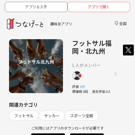
アプリを入手
アプリで開く
全国
趣味友アプリ
フットサル福
岡・北九州
1 人がメンバー
評価
0件
開催数 0回
過去参加 0人
関連カテゴリ
フットサル
サッカー
スポーツ全般
ご利用にはアプリのダウンロードが必要です