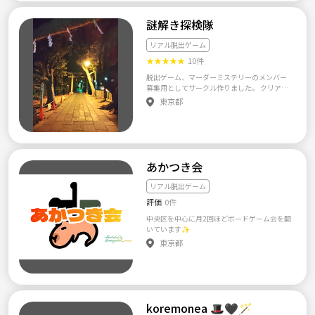
他】 ゆるく楽しく交流できる方お待ちしてま
す。 マルチ、ナンパ、勧誘などボドゲ以外の
謎解き探検隊
目的の方は許しまへん。
リアル脱出ゲーム
★
★
★
★
★
10件
脱出ゲーム、マーダーミステリーのメンバー
募集用としてサークル作りました。 クリアよ
りも楽しむことを目的としているので、ガチ
東京都
勢お断りです(笑)
あかつき会
リアル脱出ゲーム
評価
0件
中央区を中心に月2回ほどボードゲーム会を開
いています✨
東京都
koremonea 🎩🖤🪄