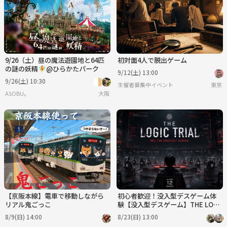
9/26（土）昼の魔法遊園地と64匹
初対面4人で脱出ゲーム
の謎の妖精🧚@ひらかたパーク
9/12(土) 13:00
9/26(土) 10:30
主催者募集中イベント
東京
ASOBU。
大阪
【京阪本線】電車で移動しながら
初心者歓迎！没入型デスゲーム体
リアル鬼ごっこ
験【没入型デスゲーム】THE LOGI
C TRIAL ～知略で生き残れ～
8/9(日) 14:00
8/23(日) 13:00