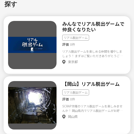
探す
みんなでリアル脱出ゲームで
仲良くなりたい
リアル脱出ゲーム
評価
0件
リアル脱出ゲームを楽しめる仲間を増やしま
しょう！ まずはご覧いただきありがとうござ
います！ リアル脱出ゲームを楽しめる人と仲
東京都
良くなれればと思ってサークルを作ってみま
した。 初心者大歓迎なのでぜひ脱出をめざし
つつみんなで仲良くなりましょう！ また、脱
出ゲーム参加後はぜひみんなで飲み会などに
【岡山】リアル脱出ゲーム
行って感想戦をしてみたいです！ ※一度も行
ったことのない人も全然OKです！ ※基本的に
SCRAP主催の脱出ゲームに行く予定です
リアル脱出ゲーム
評価
0件
SCRAP主催のリアル脱出ゲームを楽しみませ
んか！ 岡山県内でリアル脱出ゲームがお好き
な方・興味がある方いませんか？ リアル脱出
岡山県
ゲームを楽しめる人と仲良くなれれば、また
クリア率があがるようにみんなで考えながら
回数を重ねて行ければと思ってます。 初心者
大歓迎なのでぜひ脱出をめざしつつみんなで