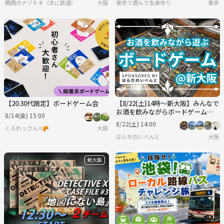
関西のナゾトキ（主に鉄道）
大阪
東京で遊んで友達作り
東京
【20.30代限定】ボードゲーム会
【8/22(土)14時～新大阪】みんなで
お酒を飲みながらボードゲーム会
8/14(金) 15:00
✨
8/22(土) 14:00
くろわっさん Ⅱ🥐
大阪
はらだのいべんと
大阪