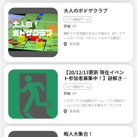
仲良くなりましょう！ 一度も行ったことのな
い人も全然OKです！ 経験者も初心者もみんな
大人のボドゲクラブ
でワイワイ楽しめるような方針でやって行き
たいです。 ぜひ一緒にいろんな公演に参加し
リアル脱出ゲーム
て色んなところから脱出しましょう！ 男女、
評価
0件
年齢問いません（社会人・大学生から） 直近
は1~3ヶ月に一回くらいのペースで開催できれ
🐶ボドゲ未経験の社会人が始めた【ボードゲ
ばと思ってます。 開催はみなさんの都合や希
ームサークル】です☆彡 どなたでも歓迎！ボ
望に合わせて調整を行って決めていきます。
ードゲームサークル♪ お菓子を食べながらボ
東京都
都合が合うようでした参加して頂けたら幸い
ードゲームで遊びます！わいわいできるゲー
です。 ただし、ドタキャン等がありますと、
ムからじっくり考えるゲームまで幅広く楽し
他の方にも迷惑が掛かりますので、ご連絡等
めます😊 学生の方も多いので是非お気軽にご
はきちんと出来るようお約束下さい。 また基
参加ください(^^)/ サークルの雰囲気としては
本的な常識・マナーのある人、脱出ゲームに
あまりパリピな人はおらず、管理人含めて落ち
あたってのルールを守れる方のみ募集します。
着いた雰囲気の方が多いと思います。 管理人
【20/12/13更新 現在イベン
社会人サークル（大学生可）とはいえ気楽な
自身人見知りなところがあるので、そういっ
ト参加者募集中！】謎解き・
感じでゲームに参加・楽しんでいければと思
た人でも楽しめるように工夫して運営してい
います。
脱出ゲームサークル
ます(^^♪ 参加しようか迷っている方がいらっ
リアル脱出ゲーム
しゃいましたら、とりあえず是非一度活動に
ご参加してみていただればと思います また、
評価
0件
何か疑問点等ありましたら細かいことでも是
このサークルは謎解きゲーム、リアル脱出ゲ
非メッセージでお問合せくださいませ！ ご覧
ームにともに挑む戦士を募るサークルです。
いただきありがとうございます😊 ボドゲクラ
既にある同種のサークルが稼働してないので
東京都
ブはボードゲームや謎解きなどのサブカルチ
新設しました！ ◆当サークルはこんな方々を
ャーを中心とした、 友達、仲間づくりのため
歓迎します！ ・謎解き・脱出ゲームが大好
のサークルです。 休日など暇な時に遊びた
き！な方 ・謎解き・脱出ゲームが好きだけど
い！ 新しい友達が欲しい！ みんなでゲームを
一緒に行く人がいない方 ・一緒に行く人はい
したら楽しそう！ と思い、サークルを作りま
暇人大集合！
るけどたまには違う人と謎解きしてみたい方
した（＾_＾） 毎回初回の方が5〜10人はいら