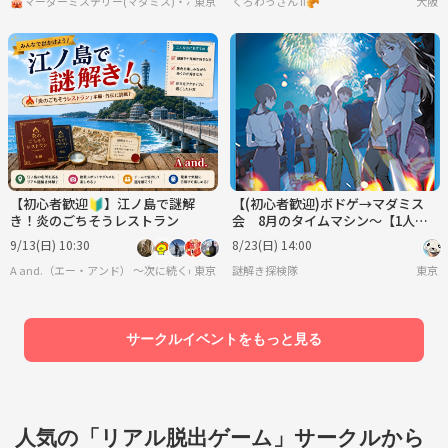
🎪マーダーミステリー(マダミス)・ボードゲーム・脱出ゲーム サークル🎲
東京
くろわっさん Ⅱ🥐
大阪
【初心者歓迎🔰】江ノ島で謎解
【(初心者歓迎)ボドゲ→マダミス
き！炎のごちそうレストラン
会 8月のタイムマシン～【1人参
加歓迎】
9/13(日) 10:30
8/23(日) 14:00
A and.（エー・アンド） 〜次に続くのは、あなたの発見〜
東京
謎解き探検隊
東京
サークルイベントをもっと見る
人気の「リアル脱出ゲーム」サークルから