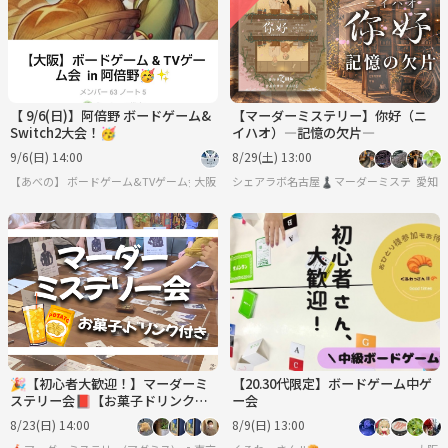
【 9/6(日)】阿倍野 ボードゲーム&
【マーダーミステリー】你好（ニ
Switch2大会！🥳
イハオ）―記憶の欠片―
9/6(日) 14:00
8/29(土) 13:00
【あべの】 ボードゲーム&TVゲーム会🥳
大阪
シェアラボ名古屋♟️マーダーミステリー/
愛知
🎉【初心者大歓迎！】マーダーミ
【20.30代限定】ボードゲーム中ゲ
ステリー会📕【お菓子ドリンク
ー会
付】【ボードゲーム、マダミス】
8/23(日) 14:00
8/9(日) 13:00