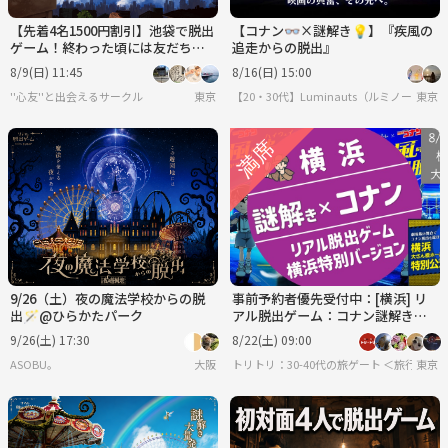
【先着4名1500円割引】池袋で脱出
【コナン👓×謎解き💡】『疾風の
ゲーム！終わった頃には友だち😆!!
追走からの脱出』
大人になっても青春を過ごそう🌼
8/9(日) 11:45
8/16(日) 15:00
''心友''と出会えるサークル
東京
【20・30代】Luminauts（ルミノーツ）︎✨
東京
9/26（土）夜の魔法学校からの脱
事前予約者優先受付中：[横浜] リ
出🪄@ひらかたパーク
アル脱出ゲーム：コナン謎解き・
横浜特別バージョン！
9/26(土) 17:30
8/22(土) 09:00
ASOBU。
大阪
トリトリ：30-40代の旅ゲート ＜旅行・
東京