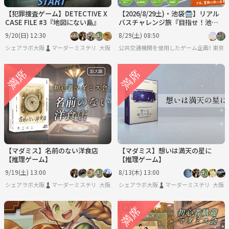
【犯罪捜査ゲーム】DETECTIVE X
【2026/8/29土)・池袋🚍】リアル
CASE FILE #3『地図にない島』
バスチャレンジ旅『目指せ！池
袋！ローカル路線バスチャレンジ
9/20(日) 12:30
8/29(土) 08:50
旅』
シェアラボ大阪♟️マーダーミステリー/ボードゲーム/友達作り
大阪
公共交通機関を使用したゲーム企画をしたい
東京
【マダミス】名前のない洋食店
【マダミス】想いは満天の星に
【推理ゲーム】
【推理ゲーム】
9/19(土) 13:00
8/13(木) 13:00
シェアラボ大阪♟️マーダーミステリー/ボードゲーム/友達作り
大阪
シェアラボ大阪♟️マーダーミステリー/ボー
大阪