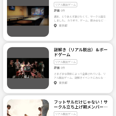
・謎解き・脱出ゲームやった事ないから怖い
っしゃるので、安心してご参加いただけると
な～怖いな～でも興味あるな～って方 ・謎解
リアル脱出ゲーム
思います\( ˆoˆ )/ 特に初心者の方や人見知りの
き・脱出ゲーム好き同士交流してみたい方 ◆
方のサポートは手厚くしています🔰👌 また、
評価
0件
開催頻度 基本的には土、日、祝日で月1～2程
比較的女性のメンバーも多いため、初めてで
度を予定してます ◆参加条件 ・20～30代の方
週末、とりあえず遊びたくて、サークル設立
も安心して参加いただけると思います😊✨ 年
・最低限度のマナー・良識のある方 ・マル
しました。 カラオケ、ゲーム、飲み会など、
齢制限は特に設けていないため、過去に退会
チ・宗教・その他のあらゆる勧誘、迷惑行為
気軽に集まって、遊びたい方、 一緒に楽しみ
処分を受けた方などでなければ、 基本的には
東京都
をしない方（発覚した場合は強制退会処理＆
ましょう。 運動したいとかも全然ありです！
どなたでもご参加いただけます！ まだ設立し
つなげーとへ通報させて頂きます）
サークルですが、企画などがメインというよ
て間もないため、身内感などやグループなど
りは、気軽集まれる仲間の 集まりみたいな感
も全くありません！ わいわい楽しくがモット
じが理想です。 週末、少しでも暇をしてる方
ーです！！ 【サークル設立の想い】 ボードゲ
は、是非とも一緒に遊びましょう！！ 募集は
ームを通じて友達を作りたい！ 趣味の合う仲
老若男女問いません。 とりあえず、誰でも仲
間とわいわい楽しみたい！ 若いうちに沢山遊
謎解き（リアル脱出）＆ボー
良くしてほしいです。 ただし、宗教やNWビジ
んで思い出を作って色々なことをしてみた
ドゲーム
ネスの勧誘はお断りです！
い！ といった気持ちで始めました\( ˆoˆ )/ 【サ
ークルメンバー所有のボードゲーム一覧】 カ
リアル脱出ゲーム
タン、モノポリー、ナンジャモンジャ、ゴキブ
評価
0件
リポーカー ツォルキン、ディプロマシー、デ
ウス、インサイダーゲーム はげたかのえじ
さまざまな団体によって企画されている、リ
き、タイムボム、ディクシット、ITO モダンア
アル脱出ゲーム、謎解きイベントにみんなで
ート、私の世界の見方、レジスタンスアヴァ
参加しようというサークルです。 また、ボー
東京都
ロン 街コロ、5本のキュウリ、タイムストーリ
ドゲームもメンバー内でやれたらなと思いま
ーズ、お邪魔者 他多数 ～～～以下注意事項等
す。 初心者、経験者関係なくみんなでワイワ
～～～ ※必ずご一読いただきますようお願い
イ楽しめるような感じにしたいと思っていま
いたしますm(__)m ━━━━━━━━━━━
す！ ・謎解きイベントに興味はあるけど1人で
━━━━━━━━━━ ◇ボドゲクラブの参加
フットサルだけじゃない！サ
行くのは不安💦(初心者大歓迎) ・誘われて自
条件 ━━━━━━━━━━━━━━━━━━
分はハマったけど友達は飽きてきた ・イベン
ークル立ち上げ期メンバー募
━━━ ・勧誘・営業目的ではない方 ・出会い
ト後にみんなでトークで盛り上がりたい など
目的ではない方 ・時間やマナーを厳守できる
集
など、いろんな方の参加をお待ちしてます！
リアル脱出ゲーム
方 ━━━━━━━━━━━━━━━━━━━