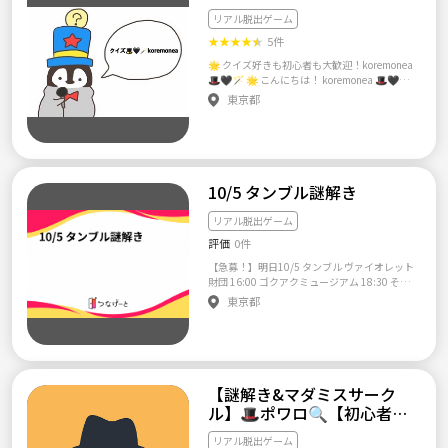
リアル脱出ゲーム
★
★
★
★
★
5件
🌟 クイズ好きも初心者も大歓迎！koremonea
🎩🖤🪄 🌟 こんにちは！ koremonea 🎩🖤🪄
は、クイズ未経験の方でも気軽に参加できる
東京都
クイズサークルです。 社会人になると新しい
出会いや気軽に楽しめる仲間が作りにくいで
すよね…。 そんなあなたにピッタリ！クイズ
を通じて楽しい時間を過ごし、新しい趣味や
友達を見つけてみませんか？ 主催者はクイズ
大会に出場するほどのクイズ好きですが、未
10/5 タンブル謎解き
経験の方でも楽しめる企画やサポートを大切
にしています！ 気軽に楽しめる雰囲気なの
リアル脱出ゲーム
で、まずはお気軽にご参加ください✨ 🌟 kore
評価
0件
moniaの活動内容 🌟 1. クイズイベント さまざ
まな形式のクイズで楽しく交流できます！ •早
【急募！】明日10/5 タンブル ヴァイオレット
押しクイズ：イントロクイズ、画像クイズ、
財団 16:00 ゴクアクミュージアム 18:30 それ
読み上げ問題などを含むスリリングな形式！ •
ぞれ一人探しております。 続けてでも片方で
東京都
筆記クイズ：紙に答えを書いて発表する形式
も大丈夫です！
で、じっくり考えられます。 •選択肢クイズ：
あらかじめ用意された答えから選ぶ形式。初
心者にもおすすめ！ •一斉回答クイズ：みんな
で同時に答えを出す形式で、盛り上がり必
至！ 2. 謎解き＆脱出ゲーム •クイズだけでな
【謎解き&マダミスサーク
く、謎解きイベントやリアル脱出ゲームも企
ル】🎩ポワロ🔍【初心者歓
画しています！ •頭を使いながらチームで協力
して謎を解くのは、達成感も楽しさも満点✨
迎】
3. マーダーミステリー •話題の体験型推理ゲー
リアル脱出ゲーム