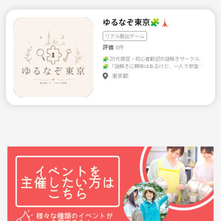
非常識な言動や行動 【注意事項】 ・サークル
メンバー同士や参加者同士のトラブルをはじ
ゆるなぞ東京🧩🗼
め、いかなるトラブルの発生についても当サ
ークルは一切の責任を負いません ・問題があ
リアル脱出ゲーム
ると判断されたメンバーは、サークルの秩序
を保つため退会とさせていただきます 【キャ
評価
0件
ンセルについて】 つなげーとのキャンセルポ
🧩 20代限定・初心者歓迎の謎解きサークル
リシーに準じます 【※1その他】 ・つなげー
🧩 「謎解きに興味はあるけど、一人で参加す
と内外におきまして、イベント（規模は問わ
るのは不安…」 「初心者でも楽しめるイベン
ず）を企画・実施・主催等されている方につ
東京都
トに行ってみたい！」 そんな人のための、ゆ
きましては、本サークルイベントへのご参加
るく楽しむ謎解きサークルです✨ みんなで協
はご遠慮ください。今後もこのサークルを継
力して謎を解きながら、自然と会話が生まれ
続していく上での苦渋の決断であることを何
るので、初参加や一人参加、謎解きが初めて
卒ご理解いただきますよう宜しくお願いいた
の方も大丈夫です🍀 【こんな人におすすめ】
します。 ・サークルおよびサークルイベント
・謎解き・リアル脱出ゲームが好き ・初心者
において、運営の仕方や企画の内容にご賛同
だけどやってみたい ・一緒に遊べる友達を作
いただけない方 （個人的な見解も含め）につ
りたい ・休日を楽しく過ごしたい ・一人参加
きましては、つなげーとにおけるブロック機
でも安心して参加したい 【活動内容】 リアル
能を有効的に活用させていただきます。ご自身
脱出ゲームやボードゲームなど、サークル内
に合ったサークル様を見つけていただけまし
でやりたいと思ったことを企画していきま
たら幸いです。何卒ご理解いただきますよう宜
す！ また、希望者でイベント後にカフェやご
しくお願いいたします。 【ご質問など】 本ペ
飯も☕️ 【サークルの雰囲気】 「謎を解くこ
ージ下部にある【質問・問い合わせに行く】
と」だけでなく、「一緒に楽しめる仲間を作
ボタンからお気軽にコメントください。 ※返
ること」を大切にしています。 初心者・経験
信にはお時間をいただく場合があります。予め
者問わず、お互いに教え合いながら楽しく遊び
ご了承ください ♪主催者コメント♪ 主催者の
ましょう！ 気軽に、一緒に謎解きを楽しみま
ゆかと申します♥ごくふつうの会社員です（^
しょう😊
^；； 趣味は... 食べること・お笑いが大好きで
す！ 最近は... カフェの新規開拓にハマってい