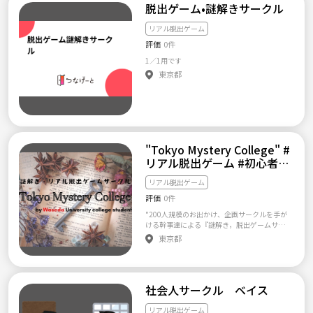
加してほしいか 世にない新しい遊びを実践す
脱出ゲーム•謎解きサークル
KUCHO STATION/府中町) https://g.co/kgs/D
る場ですので、面白くないゲームが出来上が
u2cD8 JR向洋駅南口から徒歩１分にあるレン
っても、そんな状況も楽しむようなスタンス
リアル脱出ゲーム
タルスペースです。広島市内の方はもちろんで
でお願いします。
すが、東広島や呉方面からも電車１本で来れ
評価
0件
ます！ ■イベント時の持ち物 特にないので、
手ぶらでお越しください☺️ ※みんなで遊べる
1／1用です
ボードゲームやNintendo Switchなどの持ち込
東京都
みもOKです👌 ■『よりみちゲーム🎮️広島』
ってどんなサークル？ ・ゲームと名のつくも
のは全てやります！ ボードゲーム／TVゲーム
（Switch、PS4、64、スーパーファミコンな
ど）／謎解き／リアル脱出ゲーム／人狼／マ
ーダーミステリー／TRPGなど ・どんな雰囲気
なのかな？と気になった方は、写真を載せて
"Tokyo Mystery College" #
いますのでそちらをご覧ください！😄 ※Twitt
リアル脱出ゲーム #初心者大
er(@YorimichiGame)もあります。 ⚠️注意点
多数 #友達作り
⚠️ 下記に該当した方は主催者の判断で脱退し
リアル脱出ゲーム
てもらう可能性がありますので、ご了承下さ
い。 ✖️宗教やネットワークビジネスの勧誘行
評価
0件
為 ✖️別イベントへの勧誘行為 ✖️イベントを無
"200人規模のお出かけ、企画サークルを手が
断で欠席された方 ✖️開始直前でのキャンセル
ける幹事達による『謎解き，脱出ゲームサー
連絡 ✖️他メンバーへの迷惑行為やトラブル行
クル』" ☆初心者大歓迎✨✨ 大多数が初心者
為 ✖️連絡が著しく取れない方 ✖️暴言や、著し
東京都
の上、ヒラメキや協力が試されるイベントの
く乱暴な言動 ✖️礼儀やマナーを守れない方 ✖️
ため、未経験の方にも御気軽に参加して頂け
マスクの着用拒否 😷コロナウイルス対策😷 ・
ます❗️ ☆大人気謎解きをチームの皆と❗️🔎 5
体温37.5度を超える方はイベント参加不可 ・
人前後の班員と協力しながら今流行りの謎解
体調不良の方はイベント参加不可 ・到着時の
社会人サークル ベイス
きに挑みましょう⚡️ 土日開催の脱出ゲームは,
手洗い推奨 ・定期的なアルコール除菌推奨 ・
班で謎を解きながら街歩き，食べ歩きを堪能
マスク着用必須 ・換気の徹底 初心者や女性の
🍮‪𓂃 𓈒𓏸通常の脱出ゲームよりさらに仲を深め
リアル脱出ゲーム
方も在籍していますので、初めての方でも安