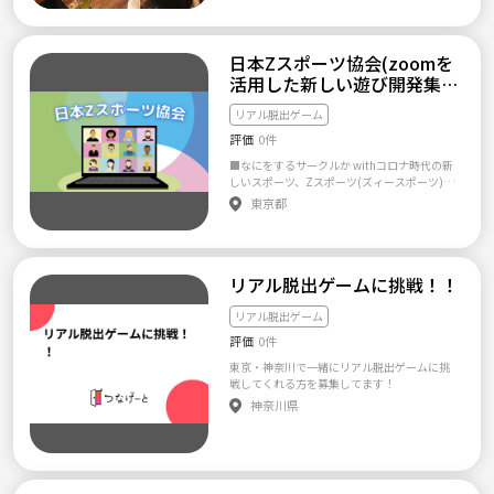
新しい趣味を見つけたい！ ◇共通の趣味の人
参加者全員が楽しめるよう配慮をお願いしま
が周りにいない😢 ◇ボードゲームやゲームに
す。自分だけルールがわかっているからといっ
興味がある ◇もっと色んなゲームで遊びた
て勝手に始めるのはやめましょう。 ・ネット
日本Zスポーツ協会(zoomを
い！ ◇友達を作りたい！ ◇学校、会社以外の
ワークビジネス（MLM）の勧誘・営業をしな
新しいコミュニティーに入りたい！ そんな方
いこと。 ・保険、不動産、投資などの勧誘・
活用した新しい遊び開発集
にぜひ参加してもらいたいです！ みんなで楽
営業をしないこと。 ・出会い、ナンパ目的で
団)
しみたい、これから色々なゲームを知ってい
の参加をしないこと。 ・他の参加者に迷惑行
リアル脱出ゲーム
きたい！という人向けかもしれません。 サー
為（セクハラ、暴力など）をしないこと。 ・
評価
0件
クル参加は 【質問、お問い合わせページ】に
写真を撮影する時は相手の同意を得てくださ
て 「参加希望です！」とご連絡ください。 追
い。 ・出来るだけ当日のキャンセルはおやめ
■なにをするサークルか withコロナ時代の新
って返信させていただきますので、気軽に申
ください。ペナルティはありませんが悪質な
しいスポーツ、Zスポーツ(ズィースポーツ)。
請をしてくださいね🙋 ★イベント情報【過去
場合は退会していただきます。 参加する際は
Zスポーツとは、zoom(ビデオ通話)を用いて
東京都
5回】★ ○【終了】2023年2月26日(日) 親睦
これらのルールを承諾したものとみなします。
行う娯楽、競技、スポーツ全般を指す言葉で
ボードゲーム会 場所:コワーキングスペース向
迷惑行為・不快に感じる行為があった場合は
ある。 当協会は、そんなZスポーツを新たに企
洋 ⇒8名参加（男性6名、女性2名） ○【終
管理人までご連絡ください。
画・開発し、一緒に取り組んでいくコミュニ
了】2023年2月4日(土) マーダーミステリー会
ティです。コロナ禍であっても、友達や家族、
場所:コワーキングスペース向洋 ⇒5名参加
リアル脱出ゲームに挑戦！！
職場の同僚との遊びや研修でも活用できるZス
（男性3名、女性2名） ○【終了】2023年1月
ポーツの輪を広げていきましょう！ ■活動方
28日(土) 親睦ボードゲーム会 場所:コワーキン
針や頻度 サークルの掲示板で新たなZスポーツ
リアル脱出ゲーム
グスペース向洋 ⇒8名参加（男性8名） ○【終
案を募集し、実際にメンバーシップイベント
了】2023年1月14日(土) 親睦ボードゲーム会
評価
0件
として開催して楽しみます。掲示板への投稿頻
場所:コワーキングスペース向洋 ⇒6名参加
度は月に4回以上、メンバーで行うZスポーツ
東京・神奈川で一緒にリアル脱出ゲームに挑
（男性2名、女性4名） ○【限定】2022年12
会を１ヶ月に２〜３回程度開きます！(基本無
戦してくれる方を募集してます！
月23日(金) X'masイベント 場所:コワーキング
料ですが、費用がかかる企画については都度
神奈川県
スペース向洋 ⇒12名参加（メンバー限定イベ
実費での参加となります) ■どんな人に来てほ
ント） ■募集内容 ・18歳〜35歳の方（大学生
しいか 新しいもの好きな人、趣味が欲しい
の方もOK🙆‍♂️） ・みんなで楽しく遊びたい方
人、新しい遊びを考えるのが好きな人、友達
・新しい趣味を探している方 ・新しいコミュ
が欲しい人、Wi-Fi環境が強力な人(笑)、老若
ニティーに入りたい方 ・友だちを作りたい方
男女どなたでも大歓迎です！ ■どのように参
■活動拠点 コワーキングスペース向洋(SHIRA