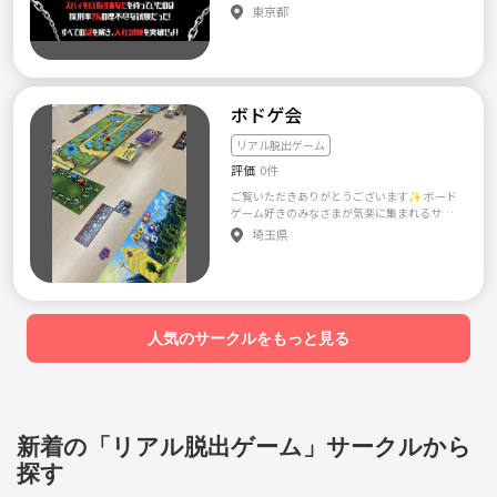
参加したり、 場所を借りてイベントを作った
いします 🌟 初心者の声も大切に 🌟 「クイズ
東京都
りします！ 謎解き好きも初心者さんも、大歓
なんてやったことないけど、大丈夫かな？」
迎！ 一緒に遊びに行きましょう！
そんな不安がある方も、まずは気軽にご参加
ください！ クイズ未経験者がほとんどなの
で、すぐに楽しさが分かるはずです✨ 私たち
は「楽しむこと」を一番の目標にしていま
ボドゲ会
す！ あなたと一緒に、素敵な思い出を作れる
のを楽しみにしています😊 お問い合わせ＆参
加希望はお気軽にどうぞ💌 一緒に楽しい時間
リアル脱出ゲーム
を過ごしましょう！
評価
0件
ご覧いただきありがとうございます✨ ボード
ゲーム好きのみなさまが気楽に集まれるサー
クルです(ﾟ∀ﾟ) ボードゲーム、脱出ゲーム、
埼玉県
マダミスetc 定期的に企画・開催していきま
す！ サークルを始めたばかりなため、至らな
い点もあるかと思いますがみなさまと楽しい
時間を共有できたらと思っています✨ 初参加
の方、大歓迎です☆ お1人での参加率は100%
です🐶 それでもお一人での参加が不安な方も
人気のサークルをもっと見る
いらっしゃると思います... そのお気持ちとっ
ても分かります... だからこそ主催者が丁寧に
フォローいたしますのでどうぞお気軽にご参
加ください。 【サークルメンバー申請条件※
1】 基本的にどなたでもOKです 【イベント参
加対象者※1】 ・性別を『公開』にしている方
新着の「リアル脱出ゲーム」サークルから
※マイページ、右上の歯車を押し、1番上の
『登録情報設定』から性別の公開・非公開を
探す
選択できます。 【禁止事項】 ・あらゆる勧
誘、ナンパを目的とした参加 ・社会人として