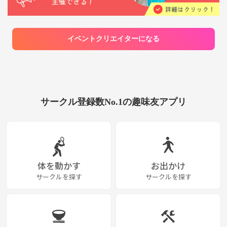
ます 毎日、会社と自宅の往復ばかりで、正直
なかなか気軽に誘える友人が少ないです（_；
そこで気楽に集まれる場があったらいいなと
思い、このサークルを作りました（^^） ご参
加いただいた皆さまに、イベントに参加して
イベントクリエイターになる
良かった！楽しかったなと思っていただける
よう努めてまいります！ 皆さまとお会いして
色々なお話したい主催者です どうぞ、宜しく
お願いいたします 最後までお読みいただき、
ありがとうございました。お会いできる日を
楽しみにしております。
サークル登録数No.1の趣味友アプリ
体を動かす
お出かけ
サークルを探す
サークルを探す