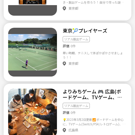
人間。 貴方は一軒家に隠された謎や数々の試
き・脱出ゲームを作ろう！ 自分で作った謎解
たい方はメッセージをお願い致します！ ━━
練を乗り越え、この呪われた家から脱出しな
きを他の方に解いてもらいませんか？ ━━━
━━━━━━━━━━━━━━━━━━━ 基
東京都
くてはなりません。 ただし、この家には数々
━━━━━━━━━━━━━━━━━━ 👭サ
本的には1日以内にお返事を致します(^^) ここ
の人間を殺害してきた凶悪犯がいます。 住人
ークルの詳細👬 ━━━━━━━━━━━━━
まで見て頂き、ありがとうございます！ あな
に気づかれぬ様、ミッションを遂行してくだ
━━━━━━━━ ・開催頻度：月1回程度（土
たのご参加をお待ちしております！
さい。 もし、気づかれてしまうと、、、、。
日祝） ・開催場所：東京 ・開催店舗：イベン
さあ、史上最恐のスニーキングミッション
東京🎾プレイヤーズ
ト毎にご確認ください ・開催時間：イベント
（かくれんぼ）のスタートです。 ＜一番こわ
毎にご確認ください ・参加人数：各イベント
いのは、ニンゲン＞ 今回のオバケンはお化け
2〜5名くらい ・参加資格：良識のある方 ・参
リアル脱出ゲーム
屋敷ではなく人間屋敷。殺人鬼のいる家から
加費：イベント毎にご確認ください ・持ち
無事生還してください。 是非、ホラー映画の
評価
0件
物：不要 ━━━━━━━━━━━━━━━━
主人公になった気分でお楽しみください。
━━━━━ 👭こんな方にオススメです！👬 ━
寒い時期、テニスして体ぽかぽかさせましょ
（所要時間：トータル60分 説明・移動込み）
━━━━━━━━━━━━━━━━━━━━
う！！
貴方はこの家から無事生還することができる
・謎解きや脱出ゲームが好き ・頭の中の構想
東京都
か？ {上記HPより抜粋}
を形にしたい ・自分で考えたものを他の人に
解いてほしい ・オフライン(対面)が好き ━━
━━━━━━━━━━━━━━━━━━━ 👭
イベント参加の流れ👬 ━━━━━━━━━━
━━━━━━━━━━━ 〜〜〜〜〜〜〜 前
日まで 〜〜〜〜〜〜〜 ①管理人がイベント
よりみちゲーム 🎮️ 広島(ボ
を作ります。開催日時を確認のうえ申し込みく
ードゲーム、TVゲーム、リ
ださい。 〜〜〜〜〜〜〜 当日
アル脱出etc)
〜〜〜〜〜〜〜 ②開始時刻に会場に集合し
リアル脱出ゲーム
てください。 ③謎解きや脱出ゲームを楽しみ
ます！ ④イベント終了後、近くの飲食店で交
評価
0件
流会(任意)をします。参加されない方はその場
💡2023年3月2日更新📶 ボードゲームを中心
で解散となります。 ━━━━━━━━━━━
に、TVゲーム(Switch/PS4/レトロゲーム)、リ
━━━━━━━━━━ ⚠️注意事項⚠️ ━━━━
アル脱出ゲーム、マーダーミステリーなど、
━━━━━━━━━━━━━━━━━ 下記の
広島県
みんなで楽しく遊ぶゲームサークルです☺️ ◇
ルールをよく読んで頂き、ご参加下さい。 ・