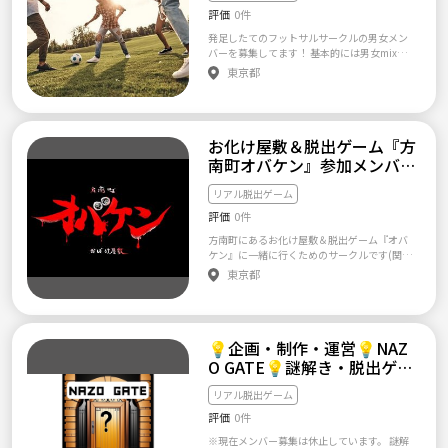
●開催頻度● 月3程度で土日祝日に開催予定
━━ ◇キャンセルについて。 ━━━━━━━
評価
0件
●サークル参加資格● ・年齢18〜35歳 ・良識
━━━━━━━━━━━━━━ キャンセル自
のある方 ・マルチ、宗教等の勧誘等、他の方
体は全く問題ありません！ ただし、キャンセ
発足したてのフットサルサークルの男女メン
への迷惑行為は厳禁です。 ●参加申請時の注
ルされる際は、必ずご連絡下さい。 連絡なし
バーを募集してます！ 基本的には男女mixのフ
意点● 1. 簡単なプロフィール(年齢、性別、脱
のキャンセルは次回以降の参加をお断りする
ットサルをしながら、 メンバーがやりたいと
東京都
出ゲーム歴等)つけて頂けると助かります(◕ᴗ◕
ことがあります。 キャンセル待ちの方がいら
思ったことをなんでもやってみるサークルで
✿) 2. サークル活動参加後メッセージのやり取
っしゃる場合はもありますので、 可能な限り
す(シュミレーションゴルフ、ボードゲーム、
りはlineで行いますのでご了承ください。
お早めにご連絡いただきますようお願いいた
脱出ゲームなど) 初心者もいるので未経験も大
します。 ━━━━━━━━━━━━━━━━
歓迎です。 ご質問があればお気軽にご連絡お
お化け屋敷＆脱出ゲーム『方
━━━━━ ◇途中参加、途中退室について。
願いします⚽ 活動内容:フットサルメイン 活動
━━━━━━━━━━━━━━━━━━━━
頻度:月1程度 活動日:第3土曜日 会費:都度 活動
南町オバケン』参加メンバー
━ 途中参加、途中退室はされても、全く問題
場所:大井町周辺 まだメンバーが少ないので、
募集！
ありません。 ご予定に合わせて、参加して頂
一緒に作り上げて行きましょう！！ よろしく
リアル脱出ゲーム
ければと思います。 途中参加、途中退室の時
お願いします。
評価
0件
間を事前にご連絡下さい。 ━━━━━━━━
━━━━━━━━━━━━━ ◇禁止事項につ
方南町にあるお化け屋敷＆脱出ゲーム『オバ
いて。 ━━━━━━━━━━━━━━━━━
ケン』に一緒に行くためのサークルです(関係
━━━━ 下記の行為は禁止です。 １回のみで
者ではなく純粋なファンですのでご安心くだ
東京都
も退会とさせていただくことがあります。 ・
さい)。 当方オバケン第一章に参加してハマっ
サークルの雰囲気を乱すような言動。基本的
てしまいました。 一緒に行った友達は怖すぎ
に初対面の方や仲良くない方とは敬語で話し
て次はいけないとのこと(>_<) 僕含め3名以上
ましょう。 ・サークル内でのグループの作成
揃えば日程合わせて参加しようと思います🙌
や運営、他グループ、サークル、イベント等
💡企画・制作・運営💡NAZ
第一章なんとかクリアーしました(経験者が参
への勧誘。 ・連絡無しのキャンセル 何かトラ
加者にいたのでラッキーでした)が怖すぎて記
O GATE💡謎解き・脱出ゲー
ブルなどありましたら、小さなことでも管理
憶飛んでいるので初参加の人がいたら第一章
ムを作ろう💡
人までご連絡お願い致します。 また、上記以
から一緒に参加したいと思います😄 オバケン
リアル脱出ゲーム
外の理由でもサークル運営に支障をきたすと
以外でもおすすめの脱出ゲーム、お化け屋敷
判断した場合は、管理人の権限で退会処分と
評価
0件
があればメンバー集いますので教えてくださ
させていただく場合があります。 ━━━━━
い(^^)/ 『オバケン』とは、、 一番怖いのは、
※現在メンバー募集は休止しています。 謎解
━━━━━━━━━━━━━━━━ ◇参加し