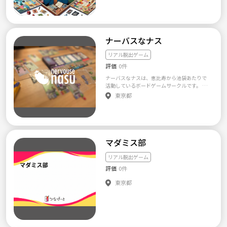
ナーバスなナス
リアル脱出ゲーム
評価
0件
ナーバスなナスは、恵比寿から池袋あたりで
活動しているボードゲームサークルです。 現
在は30名ほどで活動しております。 弊サーク
東京都
ルで、初めて本格的にボードゲームを遊んだ
という方が多く、初心者歓迎な雰囲気です！
【活動内容】 ・毎月第2土曜日 月例のボード
ゲーム会 ・臨時の脱出ゲーム会、マダミス
会、重ゲ会 ・ディスコードサーバーによるオ
ンライン会 月一度の月例会以外にも、メンバ
マダミス部
ーの希望によって別途で遊びに行ったりして
います。 ディスコードではBoard Game Aren
リアル脱出ゲーム
a、UZUなどのアプリで遊ぶこともあります。
評価
0件
参加・出入りは自由です。 【活動場所】 新宿
方面のレンタルスペース等 (実績としては新
東京都
宿、四ツ谷、渋谷、東中野、蒲田など) 【活動
費】 第2土曜日の会 ・5時間まで: 500円 ・5時
間以上: 1000円 (安めに設定してありますが、
代わりに代表が制作するボードゲームのテス
トプレイをお願いすることがあります。) その
他の回 ・会場費、チケット代等を等分 【その