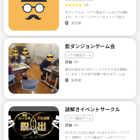
ムも定期開催！ •役になりきって推理する楽し
★
★
★
★
★
1件
さは、まるでドラマの主人公気分！ 4. 街歩き
イベント •気になるエリアを散策しながら、軽
当サークルは、リアル脱出ゲームなどの謎解
いクイズやおしゃべりを楽しむイベントで
きや、マーダーミステリーをメインで皆さん
す！ 🌼 koremoniaの魅力 🌼 •初心者も安心！
で遊ぶサークルです！ 初心者も楽しめるゆる
東京都
未経験の方がほとんどなので、丁寧にサポー
い感じで、あくまで脱出成功や犯人確保にこ
トします。 •アットホームな雰囲気！ 初対面で
だわるのではなく、みんなで楽しむことを大
もすぐ打ち解けられる環境です。 •幅広い企
事にできる方の参加をお待ちしてます✨ 🗓️開
画！ クイズだけでなく、謎解きや街歩きなど
催頻度：土日で月1〜2回 👥年代：20〜30代
多彩なイベントを楽しめます。 •知識や思い出
髭ダンジョンゲーム会
の方 ⚠️お断りする方：マルチ／宗教の勧誘／
をシェアできる仲間が増える！ 💡 こんな方に
セクハラ／ナンパ／過度に威圧的なプレイス
おすすめ 💡 •クイズに興味があるけどやった
タイル／その他、イベント進行を阻害する迷
リアル脱出ゲーム
ことがない初心者さん。 •知識を増やしたい、
惑行為をされる方 🙌迷惑行為をお見かけにな
評価
0件
頭を使う趣味を見つけたい方。 •謎解きや脱出
った方は主催者へお知らせください。それぞ
ゲームが好きな方。 •気軽に楽しいイベントに
れ対応させていただきます。悪質な場合は相談
都内杉並区内で月1ペースでボドゲ会を開催し
参加し、新しい友達を作りたい方。 📍 活動場
の上、イベント途中退場・以降サークル活動
ています！ その他不定期で色々なゲーム会も
所＆頻度 •活動場所：東京都内（駅近くのレン
参加禁止となり、返金もありませんのでご了
企画しています！
東京都
タルルームやカフェが中心） •活動頻度：月に
承ください。
1回程度（週末や祝日に開催予定） 💰 参加費
＆キャンセルポリシー •参加費：イベント内容
によって異なりますが、事前にお知らせしま
す。 •キャンセルポリシー：当日キャンセルは
キャンセル料をお願いしています（PayPay対
謎解きイベントサークル
応） ⚠️ 注意事項 みんなが楽しく過ごせるよ
う、以下のルールを守ってください： 1.ビジ
リアル脱出ゲーム
ネスや外部イベントへの勧誘は禁止 2.他の参
加者への迷惑行為（しつこいナンパなど）はN
評価
0件
G 3.無断キャンセルや当日キャンセルが多い場
2024/11/21日に始まったばかりのサークルで
合は参加をお断りすることがあります 4.イベ
す！ 謎解き・リアル脱出ゲームのイベントに
ント外でのトラブルは自己責任で対応をお願