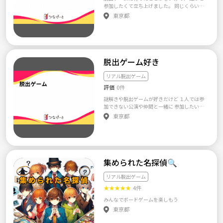
つ、ワイワイ楽しく脱出ゲームしましょう！
参加したくて立ち上げました。 同じくらいの
変換してください。
✨
初心者同士で、 一緒に参加しませんか？
東京都
脱出ゲーム好き
リアル脱出ゲーム
評価
0件
謎解きや脱出ゲームが好きだけど １人では参
加できない公演や仲間と一緒に 参加したい公
演をメンバー募集して 共に脱出するサークル
東京都
です!
集められた名探偵🔍
リアル脱出ゲーム
★
★
★
★
★
4件
みんなでボードゲームを楽しもう
東京都