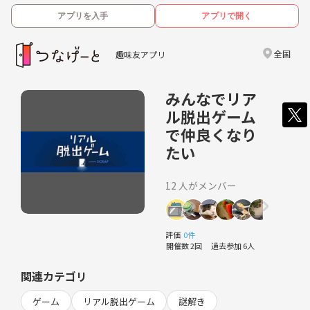
アプリを入手
アプリで開く
全国
趣味友アプリ
みんなでリア
ル脱出ゲーム
で仲良くなり
たい
12 人がメンバー
評価
0件
開催数 2回
過去参加 6人
関連カテゴリ
ゲーム
リアル脱出ゲーム
謎解き