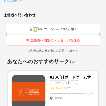
もっと読む…
リアル脱出ゲームを楽しめる人と仲良くなれればと思ってサークルを作
ってみました。
初心者大歓迎なのでぜひ脱出をめざしつつみんなで仲良くなりましょ
主催者へ問い合わせ
う！
また、脱出ゲーム参加後はぜひみんなで飲み会などに行って感想戦をし
AIにサークルについて聞く
てみたいです！
💬 主催者へ個別にメッセージを送る
※一度も行ったことのない人も全然OKです！
※基本的にSCRAP主催の脱出ゲームに行く予定です
※内容は他の参加者には公開されません
あなたへのおすすめサークル
82BG’s[ボードゲームサークル]
ボードゲーム
ゲーム
★
★
★
★
★
137件
東京都