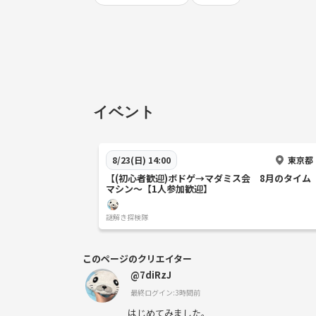
イベント
東京都
8/23(日) 14:00
【(初心者歓迎)ボドゲ→マダミス会 8月のタイム
マシン～【1人参加歓迎】
謎解き探検隊
このページのクリエイター
@7diRzJ
最終ログイン:3時間前
はじめてみました。