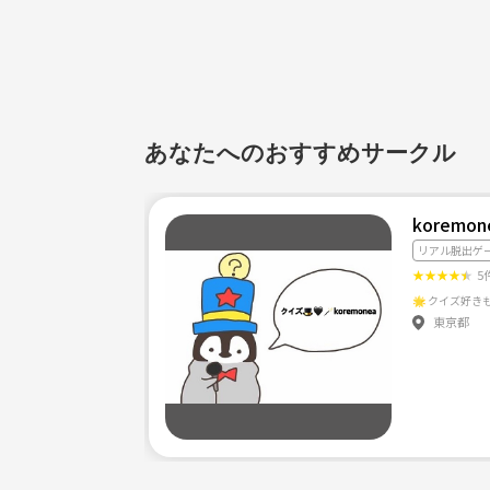
あなたへのおすすめサークル
koremon
リアル脱出ゲ
★
★
★
★
★
5
東京都