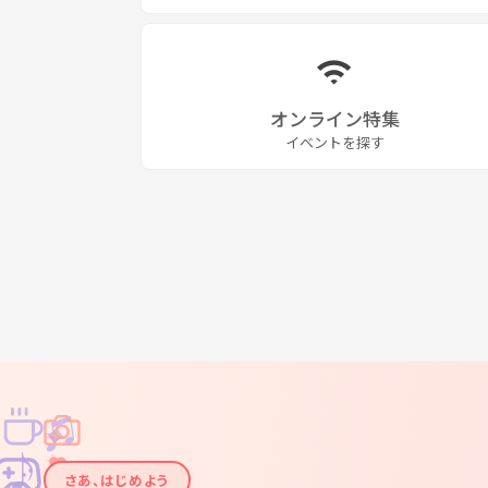
オンライン特集
イベントを探す
♫
✧
✦
✦
♪
✧
さあ、はじめよう