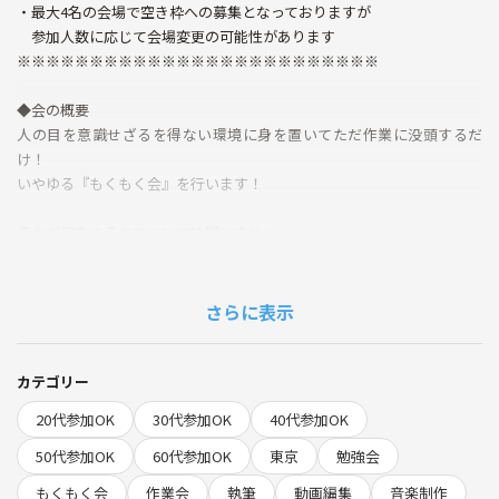
・最大4名の会場で空き枠への募集となっておりますが
参加人数に応じて会場変更の可能性があります
※※※※※※※※※※※※※※※※※※※※※※※※※
◆会の概要
人の目を意識せざるを得ない環境に身を置いてただ作業に没頭するだ
け！
いやゆる『もくもく会』を行います！
各々が何をやるかについては問いません
発せられる音、匂い、振動などが良識の範囲内ならなんでもござれです
学校の勉強、資格の勉強、動画編集、作曲、執筆、編み物なんなら家計
さらに表示
簿付けでもOK
募集主はひたすらPCで物語の執筆など、文章作成を行います
カテゴリー
20代参加OK
30代参加OK
40代参加OK
◆タイムテーブル
以前は1時間おき位に休憩を入れていましたが最近は参加者が集まった
50代参加OK
60代参加OK
東京
勉強会
タイミングで軽く自己紹介を行う小休止を入れる程度です。
もくもく会
作業会
執筆
動画編集
音楽制作