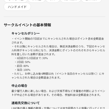
その後は終了時刻まで参加者皆様のペースに任せて作業と休憩を取って
いただいています。
ハンドメイド
◆作業
ただ黙々と作業するのみ
サークルイベントの基本情報
集中力が切れたらストレッチしたり周辺を歩いてくるなど各自で対応し
てください
キャンセルポリシー
無為な雑談は控えましょう
・イベント開始の7日前までにキャンセルされた場合はポイント含め全額返金
されます。
※だらだらしなければよいので作業を継続しながら世間話くらいはOK
・それ以降にキャンセルされた場合は、事前決済金額のうち、下記のキャンセ
です)
ル料率がキャンセル料になり、決済金額とポイントのそれぞれからキャンセル
料を差し引いた金額が返金されます。
・6日前から3日前まで: 30%
・2日前: 50%
・前日: 80%
・当日: 100%
・ただし、お申し込み後 6時間以内（イベント当日のキャンセルは除く）にキ
ャンセルされた場合は全額返金されます。
中止の場合
最少催行人数に達しない場合、および天候不順など主催者の判断によりイベン
トが中止される場合があります。その場合、参加料金は全額返金されます。
連絡先交換について
LINE等の個人情報の取得・交換については双方同意のうえ慎重に行ってくださ