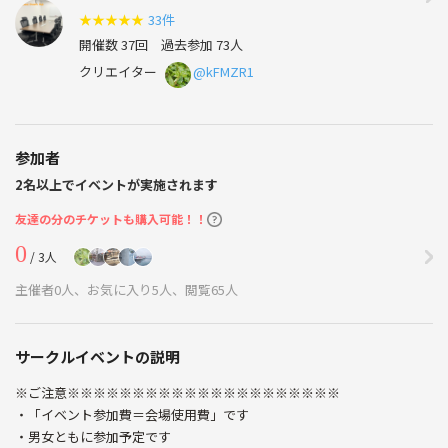
★
★
★
★
★
33件
開催数 37回
過去参加 73人
クリエイター
@kFMZR1
参加者
2名以上でイベントが実施されます
友達の分のチケットも購入可能！！
0
/ 3人
主催者0人、お気に入り5人、閲覧65人
サークルイベントの説明
※ご注意※※※※※※※※※※※※※※※※※※※※※
・「イベント参加費＝会場使用費」です
・男女ともに参加予定です