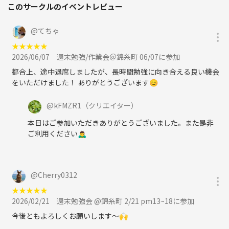
このサークルのイベントレビュー
@
てちゃ
★
★
★
★
★
2026/06/07
週末勉強/作業会＠錦糸町 06/07に参加
都合上、途中退席しましたが、長時間勉強に向き合える良い機会
をいただけました！ ありがとうございます😊
@
kFMZR1
（クリエイター）
本日はご参加いただきありがとうございました。また是非
ご利用ください🙇‍♂️
@
Cherry0312
★
★
★
★
★
2026/02/21
週末勉強会 @錦糸町 2/21 pm13~18に参加
今後ともよろしくお願いします〜🙌