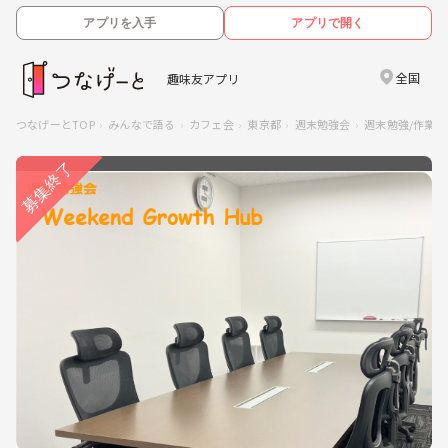
アプリを入手
アプリで開く
全国
趣味友アプリ
つなげーとTOP
みんなで語る
カフェ会
東京都
週末勉強会
週末勉強/作業会