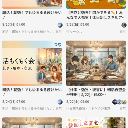
朝活！朝勉！でもゆるゆる続けたい
【自然と勉強仲間ができる✏️】み
♪
んなで大充実！休日朝活スキルアッ
プ会！💻※IT関係者以外も大歓
8/10(月) 07:00
9/13(日) 09:00
迎！🔰
朝活！朝勉！でもゆるゆる続けたい♪
東京
YTサークル
東京
朝活！朝勉！でもゆるゆる続けたい
【仕事・勉強・読書に】朝活自習会
♪
＠神田｜8/22(土)9:00〜
8/24(月) 07:00
8/22(土) 09:00
朝活！朝勉！でもゆるゆる続けたい♪
東京
休日朝活自習・ボドゲ会＠東京
東京