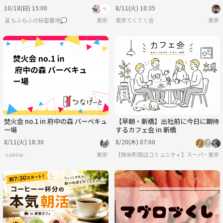
袋】【🤗初心者さん歓迎🔰✨】
をめぐる街歩き～
10/18(日) 15:00
8/11(火) 10:35
🐰もふもふの秘密基地💭
東京
東京てくてく会
東京
焚火会 no.1 in 府中の森 バーベキュ
【早朝・新橋】出社前に今日に期待
ー場
するカフェ会 in 新橋
8/11(火) 18:30
8/20(木) 07:00
-calma-
東京
【錦糸町周辺コミュニティ】スーパーレト
東京