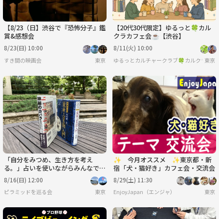
【8/23（日】渋谷で『恐怖分子』鑑
【20代30代限定】ゆるっと🍀カル
賞&感想会
クラカフェ会☕️【渋谷】
8/23(日) 10:00
8/11(火) 10:00
すき間の映画会
東京
ゆるっとカルチャークラブ🍀カルクラ🍀
東京
「自分をみつめ、生き方を考え
✨ 今月オススメ ✨東京都・新
る。」占いを使いながらみんなでシ
宿「犬・猫好き」カフェ会・交流会
ェアしよう！
8/16(日) 12:00
8/29(土) 11:30
ピラミッドを巡る会
東京
EnjoyJapan（エンジャ）
東京