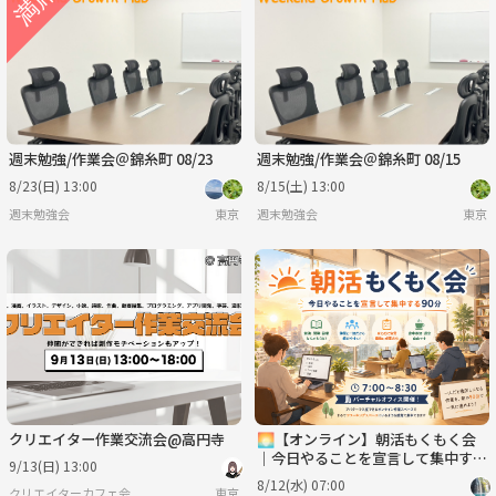
水
木
金
土
日
月
9/2
9/3
9/4
9/5
9/6
9/7
週末勉強/作業会＠錦糸町 08/23
週末勉強/作業会＠錦糸町 08/15
8/23(日) 13:00
8/15(土) 13:00
週末勉強会
東京
週末勉強会
東京
クリエイター作業交流会@高円寺
🌅【オンライン】朝活もくもく会
｜今日やることを宣言して集中する
9/13(日) 13:00
90分
8/12(水) 07:00
クリエイターカフェ会
東京