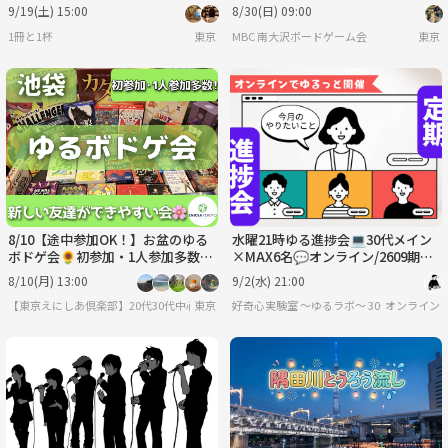
棚カフェバー＊女性主催(男女歓迎)
迎【8/30(日) 9:00-17:00】
9/19(土) 15:00
8/30(日) 09:00
22〜40歳
1冊と1杯
東京
MBC 南大沢ボードゲーム会
東京
8/10【途中参加OK！】お盆のゆる
水曜21時ゆる進捗会💻30代メイン
ボドゲ会🌻初参加・1人参加多数✨
×MAX6名💬オンライン/2609期生
夏の交流イベント♫
募集/好奇心実験室ゆるラボ🧪
8/10(月) 13:00
9/2(水) 21:00
【東京えにしあ倶楽部】20代30代中心！社会人のための“もうひとつの居場所”
東京
好奇心実験室 ～ゆるラボ～ 30代メイン
オンライン