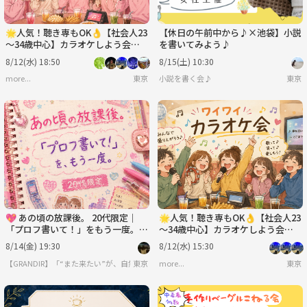
🌟人気！聴き専もOK👌【社会人23
【休日の午前中から♪×池袋】小説
～34歳中心】カラオケしよう会🎤
を書いてみよう♪
【初めまして大歓迎🔰】
8/12(水) 18:50
8/15(土) 10:30
more...
東京
小説を書く会♪
東京
💖 あの頃の放課後。 20代限定｜
🌟人気！聴き専もOK👌【社会人23
「プロフ書いて！」をもう一度。平
～34歳中心】カラオケしよう会🎤
成プロフ帳交換会
【初めまして大歓迎🔰】
8/14(金) 19:30
8/12(水) 15:30
【GRANDIR】「“また来たい”が、自然と増えていくコミュニティ
東京
more...
東京