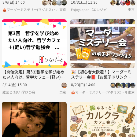
9/6(日) 14:00
10/31(土) 11:30
🎪マーダーミステリー(マダミス)・ボードゲーム・脱出ゲーム サークル🎲
東京
EnjoyJapan（エンジャ）
東京
【開催決定】第3回哲学を学び始め
🎉【初心者大歓迎！】マーダーミ
たい人向け、哲学カフェ＋(軽い)哲
ステリー会📕【お菓子ドリンク
学勉強会「浮気はどこからが浮気？
付】【ボードゲーム、マダミス】
8/14(金) 15:30
8/23(日) 14:00
(仮)」
雑談と(軽い)学びの会
東京
🎪マーダーミステリー(マダミス)・ボード
東京