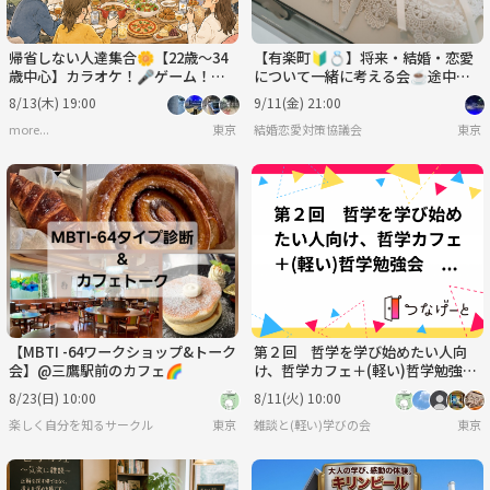
帰省しない人達集合🌼【22歳～34
【有楽町🔰💍】将来・結婚・恋愛
歳中心】カラオケ！🎤ゲーム！🎮
について一緒に考える会☕️途中参
飲み！🍻みんなでワイワイする会
加可♪20代〜40代✨
8/13(木) 19:00
9/11(金) 21:00
🗣️💕
more...
東京
結婚恋愛対策協議会
東京
【MBTI -64ワークショップ&トーク
第２回 哲学を学び始めたい人向
会】@三鷹駅前のカフェ🌈
け、哲学カフェ＋(軽い)哲学勉強
会 テーマ「自分が動かされた言葉
8/23(日) 10:00
8/11(火) 10:00
（仮題）」
楽しく自分を知るサークル
東京
雑談と(軽い)学びの会
東京