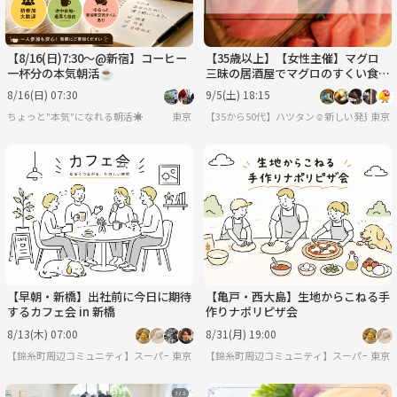
【8/16(日)7:30〜@新宿】コーヒー
【35歳以上】【女性主催】マグロ
一杯分の本気朝活☕️
三昧の居酒屋でマグロのすくい食い
を体験する会【中野】
8/16(日) 07:30
9/5(土) 18:15
ちょっと"本気"になれる朝活☀️
東京
【35から50代】ハツタン☺️新しい発見探索
東京
【早朝・新橋】出社前に今日に期待
【亀戸・西大島】生地からこねる手
するカフェ会 in 新橋
作りナポリピザ会
8/13(木) 07:00
8/31(月) 19:00
【錦糸町周辺コミュニティ】スーパーレトリバー
東京
【錦糸町周辺コミュニティ】スーパーレト
東京