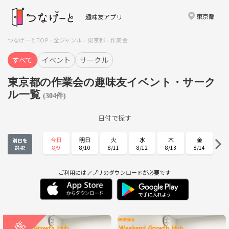
東京都
趣味友アプリ
つなげーとTOP
全ジャンル
東京都
作業会
すべて
イベント
サークル
東京都の作業会の趣味友イベント・サーク
ル一覧
(304件)
日付で探す
今日
明日
火
水
木
金
別日を
8/9
8/10
8/11
8/12
8/13
8/14
選択
土
日
月
火
水
木
8/15
8/16
8/17
8/18
8/19
8/20
ご利用にはアプリのダウンロードが必要です
金
土
日
月
火
水
8/21
8/22
8/23
8/24
8/25
8/26
木
金
土
日
月
火
8/27
8/28
8/29
8/30
8/31
9/1