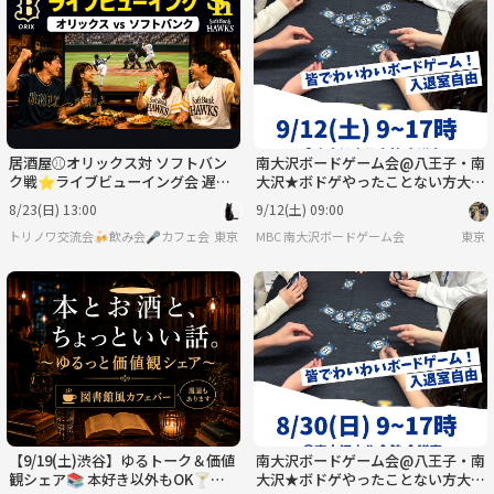
居酒屋⚾️オリックス対 ソフトバン
南大沢ボードゲーム会@八王子・南
ク戦⭐ライブビューイング会 遅刻
大沢★ボドゲやったことない方大歓
OK・お気軽1人参加✨みずほPayPa
迎【9/12(土) 9:00-17:00】
8/23(日) 13:00
9/12(土) 09:00
yドーム✨
トリノワ交流会🍻飲み会🎤カフェ会☕️カラオケ会☕️など👨‍👩‍👧🐦
東京
MBC 南大沢ボードゲーム会
東京
【9/19(土)渋谷】ゆるトーク＆価値
南大沢ボードゲーム会@八王子・南
観シェア📚 本好き以外もOK🍸本
大沢★ボドゲやったことない方大歓