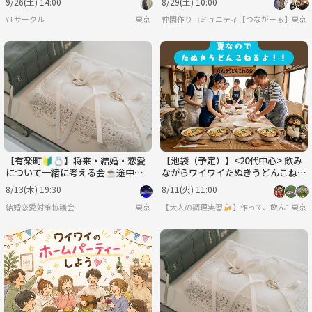
9/26(土) 14:00
8/29(土) 10:00
YTサークル
東京
仲間作りコミュニティ【つながーる】だぞ
東京
【有楽町🔰💍】将来・結婚・恋愛
【池袋（予定）】<20代中心> 飲み
について一緒に考える会☕️途中参
ながらワイワイたぬきうどんこねる
加可♪20代〜40代✨
会🌈 vol.9
8/13(木) 19:30
8/11(火) 11:00
結婚恋愛対策協議会
東京
【大人の調理実習🍻】作って、飲んで、喋
東京