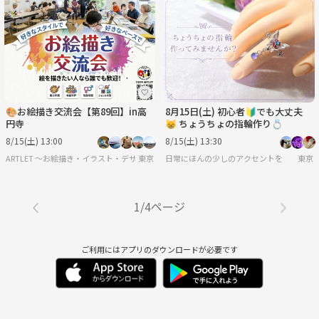
🎨お絵描き交流会【第89回】in高
8月15日(土) 初心者🔰でも大丈夫
円寺
😸 ちょうちょの指輪作り💍
8/15(土) 13:00
8/15(土) 13:30
ARTLET 〜お絵描き・イラスト・デザイン・映画・漫画・アニメ・アート・クリエイティ
東京
日常にほんの少しのアクセントを
東京
1/4ページ
ご利用にはアプリのダウンロードが必要です