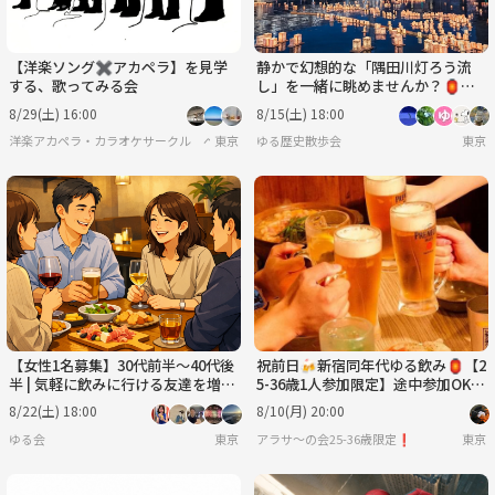
【洋楽ソング✖️アカペラ】を見学
静かで幻想的な「隅田川灯ろう流
する、歌ってみる会
し」を一緒に眺めませんか？🏮🏮
🌙
8/29(土) 16:00
8/15(土) 18:00
洋楽アカペラ・カラオケサークル ペリーズ
東京
ゆる歴史散歩会
東京
【女性1名募集】30代前半〜40代後
祝前日🍻新宿同年代ゆる飲み🏮【2
半 | 気軽に飲みに行ける友達を増や
5-36歳1人参加限定】途中参加OK
す少人数の飲み会🍻
🙆‍♀️早割🉐ノンアルOK
8/22(土) 18:00
8/10(月) 20:00
ゆる会
東京
アラサ〜の会25-36歳限定❗️
東京