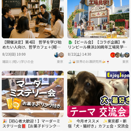
【開催決定】第4回 哲学を学び始
🐉【ビール会】【コラボ企画】キ
めたい人向け、哲学カフェ＋(軽い)
リンビール横浜100周年工場見学に
哲学勉強会テーマ「古典を学ぶ意義
行こう🍺 二次会やります❣️🎊🍻
8/23(日) 10:00
8/22(土) 14:30
はある？（仮題）」
雑談と(軽い)学びの会
東京
🍶🥃世界のお酒研究所🍻🍷
東京
🎉【初心者大歓迎！】マーダーミ
✨ 今月オススメ ✨東京都・新
ステリー会📕【お菓子ドリンク
宿「犬・猫好き」カフェ会・交流会
付】【ボードゲーム、マダミス】