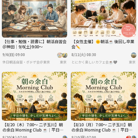
【仕事・勉強・読書に】朝活自習会
【女性主催】🌞朝活☕ 後回し卒業
＠神田｜9/6(土)9:00〜
会✏️
9/6(日) 09:00
8/11(火) 08:30
休日朝活自習・ボドゲ会＠東京
東京
とにかく楽しいカフェ会☕️🩶
東京
【8/20（木）7:00～ 二子玉川】朝
【8/10（月）7:00～ 二子玉川】朝
の余白 Morning Club ☕️｜平日の
の余白 Morning Club ☕️｜平日の
朝、自分の時間をつくる朝活
朝、自分の時間をつくる朝活
8/20(木) 07:00
8/10(月) 07:00