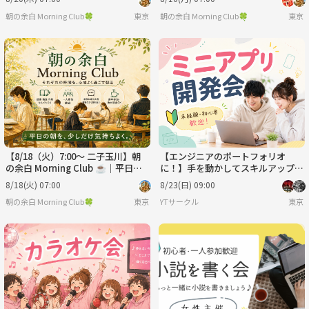
朝の余白 Morning Club🍀
東京
朝の余白 Morning Club🍀
東京
【8/18（火）7:00～ 二子玉川】朝
【エンジニアのポートフォリオ
の余白 Morning Club ☕️｜平日の
に！】手を動かしてスキルアップ
朝、自分の時間をつくる朝活
💪ミニアプリ開発会💻※IT目指す
8/18(火) 07:00
8/23(日) 09:00
方も歓迎🔰
朝の余白 Morning Club🍀
東京
YTサークル
東京