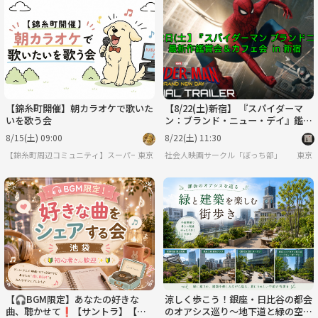
【錦糸町開催】朝カラオケで歌いた
【8/22(土)新宿】 『スパイダーマ
いを歌う会
ン：ブランド・ニュー・デイ』鑑賞
＆カフェ会
8/15(土) 09:00
8/22(土) 11:30
【錦糸町周辺コミュニティ】スーパーレトリバー
東京
社会人映画サークル「ぼっち部」
東京
【🎧BGM限定】あなたの好きな
涼しく歩こう！銀座・日比谷の都会
曲、聴かせて❗️【サントラ】【池
のオアシス巡り～地下道と緑の空間