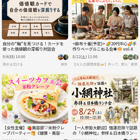
自分の“軸”を見つける！カードを
<麻布十番(予定)> 🌈20代中心🌈手
使った価値観の深堀り対話会
作りベーグルこねる会☀️🥯 vol.4
9/6(日) 10:00
8/22(土) 11:00
深める広げる
東京
【大人の調理実習🍻】作って、飲んで、喋
東京
【女性主催】🍓美容部♡米粉クレ
【一人参加大歓迎】強運厄除で話題
ープパーティー🥞《健康・美容情
の「小網神社」参拝＆日本橋ランチ
報交換スイーツ会》
会✨