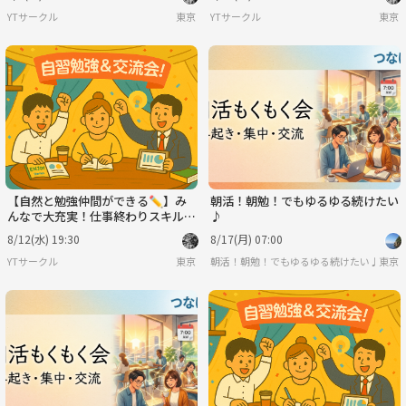
迎！🔰
迎！🔰
YTサークル
東京
YTサークル
東京
【自然と勉強仲間ができる✏️】み
朝活！朝勉！でもゆるゆる続けたい
んなで大充実！仕事終わりスキルア
♪
ップ会！💻※IT関係者以外も大歓
8/12(水) 19:30
8/17(月) 07:00
迎！🔰
YTサークル
東京
朝活！朝勉！でもゆるゆる続けたい♪
東京