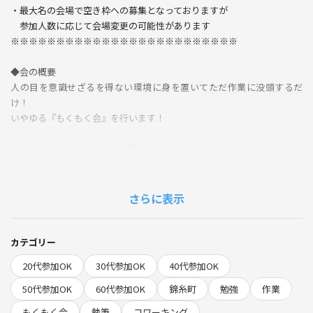
・最大名の会場で空き枠への募集となっておりますが
参加人数に応じて会場変更の可能性があります
※※※※※※※※※※※※※※※※※※※※※※※※※
◆会の概要
人の目を意識せざるを得ない環境に身を置いてただ作業に没頭するだ
け！
いやゆる『もくもく会』を行います！
各々が何をやるかについては問いません
発せられる音、匂い、振動などが良識の範囲内ならなんでもござれです
学校の勉強、資格の勉強、動画編集、作曲、執筆、編み物なんなら家計
さらに表示
簿付けでもOK
募集主はひたすらPCで物語の執筆など、文章作成を行います
カテゴリー
20代参加OK
30代参加OK
40代参加OK
◆タイムテーブル
以前は1時間おき位に休憩を入れていましたが最近は参加者が集まった
50代参加OK
60代参加OK
錦糸町
勉強
作業
タイミングで軽く自己紹介を行う小休止を入れる程度です。
もくもく会
執筆
コワーキング