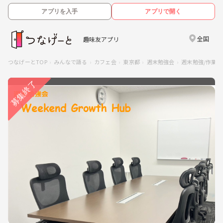
アプリを入手
アプリで開く
全国
趣味友アプリ
つなげーとTOP
みんなで語る
カフェ会
東京都
週末勉強会
週末勉強/作業会