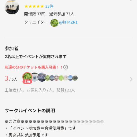
★
★
★
★
★
33件
開催数 37回
過去参加 73人
クリエイター
@kFMZR1
参加者
2名以上でイベントが実施されます
友達の分のチケットも購入可能！！
3
/ 5人
主催
主催者1人、お気に入り7人、閲覧122人
サークルイベントの説明
※ご注意※※※※※※※※※※※※※※※※※※※※※
・「イベント参加費＝会場使用費」です
・男女共に参加予定です