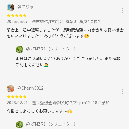
@
てちゃ
★
★
★
★
★
2026/06/07
週末勉強/作業会＠錦糸町 06/07に参加
都合上、途中退席しましたが、長時間勉強に向き合える良い機会
をいただけました！ ありがとうございます😊
@
kFMZR1
（クリエイター）
本日はご参加いただきありがとうございました。また是非
ご利用ください🙇‍♂️
@
Cherry0312
★
★
★
★
★
2026/02/21
週末勉強会 @錦糸町 2/21 pm13~18に参加
今後ともよろしくお願いします〜🙌
@
kFMZR1
（クリエイター）