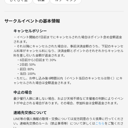
その後は終了時刻まで参加者皆様のペースに任せて作業と休憩を取って
いただいています。
サークルイベントの基本情報
◆作業
ただ黙々と作業するのみ
キャンセルポリシー
集中力が切れたらストレッチしたり周辺を歩いてくるなど各自で対応し
・イベント開始の7日前までにキャンセルされた場合はポイント含め全額返金
てください
されます。
無為な雑談は控えましょう
・それ以降にキャンセルされた場合は、事前決済金額のうち、下記のキャンセ
ル料率がキャンセル料になり、決済金額とポイントのそれぞれからキャンセル
※だらだらしなければよいので作業を継続しながら世間話くらいはOK
料を差し引いた金額が返金されます。
です)
・6日前から3日前まで: 30%
・2日前: 50%
・前日: 80%
・当日: 100%
・ただし、お申し込み後 6時間以内（イベント当日のキャンセルは除く）にキ
ャンセルされた場合は全額返金されます。
中止の場合
最少催行人数に達しない場合、および天候不順など主催者の判断によりイベン
トが中止される場合があります。その場合、参加料金は全額返金されます。
連絡先交換について
LINE等の個人情報の取得・交換については双方同意のうえ慎重に行ってくださ
い。連絡先交換のルール（禁止事項等）について詳しくは
こちら
をご覧くださ
い。