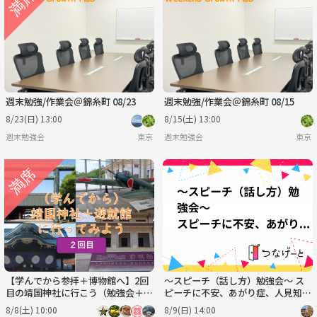
日
月
火
水
木
金
8/30
8/31
9/1
9/2
9/3
9/4
週末勉強/作業会＠錦糸町 08/23
週末勉強/作業会＠錦糸町 08/15
8/23(日) 13:00
8/15(土) 13:00
週末勉強会
東京
週末勉強会
東京
【学んでから参拝＋博物館へ】2回
～スピーチ（話し方）勉強会～ ス
目の靖国神社に行こう（勉強会＋史
ピーチに不安、あがり症、人見知
料館見学）
り、、、も克服して、コミュニュケ
8/8(土) 10:00
8/9(日) 14:00
ーション力アップを！