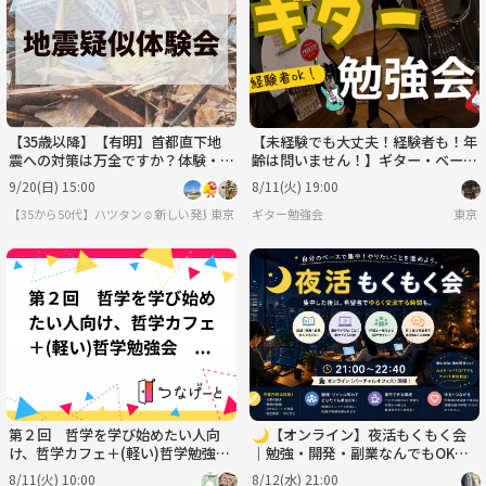
【35歳以降】【有明】首都直下地
【未経験でも大丈夫！経験者も！年
震への対策は万全ですか？体験・勉
齢は問いません！】ギター・ベース
強会【女性主催】
交流会🎸
9/20(日) 15:00
8/11(火) 19:00
【35から50代】ハツタン☺️新しい発見探索コミュ
東京
ギター勉強会
東京
第２回 哲学を学び始めたい人向
🌙【オンライン】夜活もくもく会
け、哲学カフェ＋(軽い)哲学勉強
｜勉強・開発・副業なんでもOK！
会 テーマ「自分が動かされた言葉
交流会あり
8/11(火) 10:00
8/12(水) 21:00