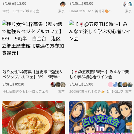
をみんなで飲み比べ〜
8/16(日) 13:00
9/19(土) 09:00
20代・30代でご飯する会！
東京
Hand Of Muse 〜美術部🎨〜
東京
残り女性1枠募集【歴史館で勉強＆
【🍷@五反田15時〜】みんなで楽
ベジタブルカフェ】8/9 9時半
しく学ぶ初心者ワイン会
白金台 港区立郷土歴史館【常連の
8/9(日) 09:30
8/16(日) 15:00
方参加費還元】
神社仏閣巡り＆レトロカフェ会
東京
20-30代集まれ！の会🍻【月1~2回ワイン
東京