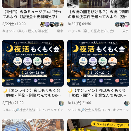
【1回目】戦争ミュージアムに行っ
【戦後の闇を覗ける？】戦後占領期
てみよう（勉強会＋史料館見学）
の未解決事件を知ってみよう（勉強
会）
8/22(土) 10:00
8/30(日) 09:50
れきシル（楽しく歴史を知る会）
東京
れきシル（楽しく歴史を知る会）
東京
🌙【オンライン】夜活もくもく会
🌙【オンライン】夜活もくもく会
｜勉強・開発・副業なんでもOK！
｜勉強・開発・副業なんでもOK！
交流会あり
交流会あり
8/7(金) 21:00
8/14(金) 21:00
シルミル🔎社会人勉強コミュニティ
オンライン
シルミル🔎社会人勉強コミュニティ
オンライン