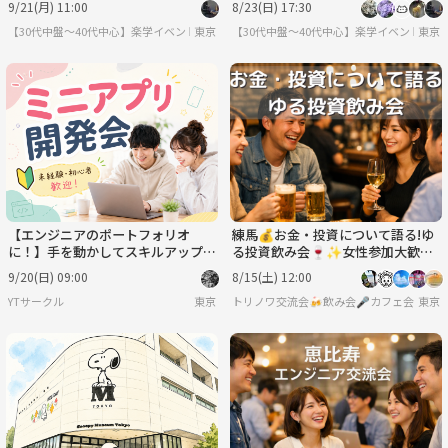
9/21(月) 11:00
8/23(日) 17:30
【30代中盤〜40代中心】楽学イベント・勉強会コミュニティ
東京
【30代中盤〜40代中心】楽学イベント・
東京
【エンジニアのポートフォリオ
練馬💰お金・投資について語る!ゆ
に！】手を動かしてスキルアップ
る投資飲み会🍷✨女性参加大歓迎
💪ミニアプリ開発会💻※IT目指す
🙆‍♀️お気軽1人参加OK
9/20(日) 09:00
8/15(土) 12:00
方も歓迎🔰【女性主催】
YTサークル
東京
トリノワ交流会🍻飲み会🎤カフェ会☕️カラオケ会☕
東京