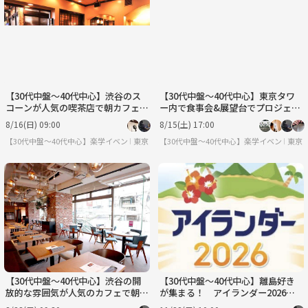
【30代中盤〜40代中心】渋谷のス
【30代中盤〜40代中心】東京タワ
コーンが人気の喫茶店で朝カフェ会
ー内で食事会&展望台でプロジェク
&卵かけご飯がおかわり自由の定食
ションマッピング見学
8/16(日) 09:00
8/15(土) 17:00
屋でランチ会
【30代中盤〜40代中心】楽学イベント・勉強会コミュニティ
東京
【30代中盤〜40代中心】楽学イベント・
東京
【30代中盤〜40代中心】渋谷の開
【30代中盤〜40代中心】離島好き
放的な雰囲気が人気のカフェで朝カ
が集まる！ アイランダー2026見
フェ会&おばんざいビッフェが付く
学&池袋でランチ🏝️