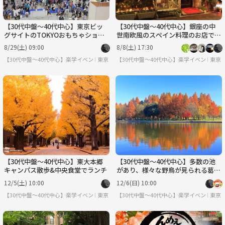
【30代中盤〜40代中心】東京ビッ
【30代中盤〜40代中心】銀座の中
グサイトのTOKYOおもちゃショー2
世南欧風のスペイン料理のお店で食
026見学
事会
8/29(土) 09:00
8/8(土) 17:30
【30代中盤〜40代中心】楽学イベント・勉強会コミュニティ
東京
【30代中盤〜40代中心】楽学イベント・
東京
【30代中盤〜40代中心】東大本郷
【30代中盤〜40代中心】多数の池
キャンパス散歩&中央食堂でランチ
があり、様々な野鳥が見られる葛飾
区の水元公園を散策しよう🦆
12/5(土) 10:00
12/6(日) 10:00
【30代中盤〜40代中心】楽学イベント・勉強会コミュニティ
東京
【30代中盤〜40代中心】楽学イベント・
東京