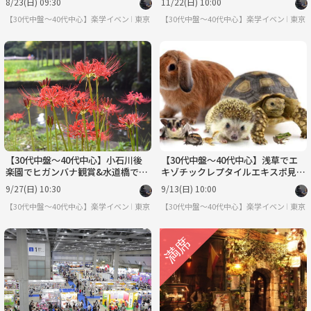
8/23(日) 09:30
11/22(日) 10:00
定食屋でランチ会
【30代中盤〜40代中心】楽学イベント・勉強会コミュニティ
東京
【30代中盤〜40代中心】楽学イベント・
東京
【30代中盤〜40代中心】小石川後
【30代中盤〜40代中心】浅草でエ
楽園でヒガンバナ観賞&水道橋でラ
キゾチックレプタイルエキスポ見学
ンチ
&もんじゃランチ
9/27(日) 10:30
9/13(日) 10:00
【30代中盤〜40代中心】楽学イベント・勉強会コミュニティ
東京
【30代中盤〜40代中心】楽学イベント・
東京