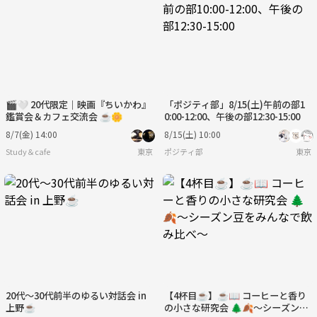
🎬🤍 20代限定｜映画『ちいかわ』
「ポジティ部」8/15(土)午前の部1
鑑賞会＆カフェ交流会 ☕🌼
0:00-12:00、午後の部12:30-15:00
8/7(金) 14:00
8/15(土) 10:00
Study＆cafe
東京
ポジティ部
東京
20代〜30代前半のゆるい対話会 in
【4杯目☕️】☕📖 コーヒーと香り
上野☕
の小さな研究会 🌲🍂〜シーズン豆