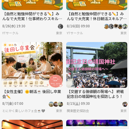
【自然と勉強仲間ができる✏️】み
【自然と勉強仲間ができる✏️】み
んなで大充実！仕事終わりスキルア
んなで大充実！休日朝活スキルアッ
ップ会！💻※IT関係者以外も大歓
プ会！💻※IT関係者以外も大歓
8/26(水) 19:30
8/16(日) 09:00
迎！🔰
迎！🔰
YTサークル
東京
YTサークル
東京
【女性主催】🌞朝活☕ 後回し卒業
【交錯する価値観の現場へ】 終戦
会✏️
記念日の靖国神社を探訪しよう！
8/7(金) 07:00
8/15(土) 09:30
とにかく楽しいカフェ会☕️🩶
東京
関東歴史探訪会
東京