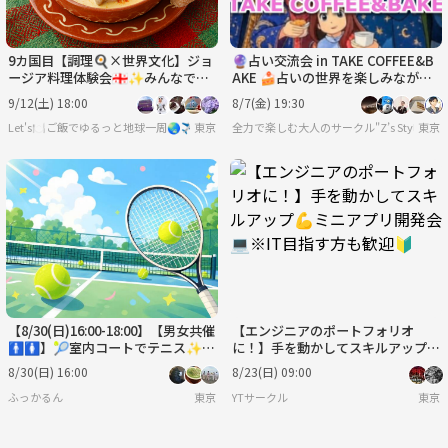
9カ国目【調理🍳×世界文化】ジョ
🔮占い交流会 in TAKE COFFEE&B
ージア料理体験会🇬🇪✨みんなで作
AKE 🍰占いの世界を楽しみなが
って食べて交流！初参加・一人参加
ら、新しい出会いを見つけよう！
9/12(土) 18:00
8/7(金) 19:30
大歓迎
☕
Let's🍽️ご飯でゆるっと地球一周🌏✈️
東京
全力で楽しむ大人のサークル"Z’s Style"
東京
【8/30(日)16:00-18:00】【男女共催
【エンジニアのポートフォリオ
🚹️🚺️】🎾室内コートでテニス✨超
に！】手を動かしてスキルアップ
初心者の方向けテニス企画😄
💪ミニアプリ開発会💻※IT目指す
8/30(日) 16:00
8/23(日) 09:00
方も歓迎🔰
ふっかるん
東京
YTサークル
東京