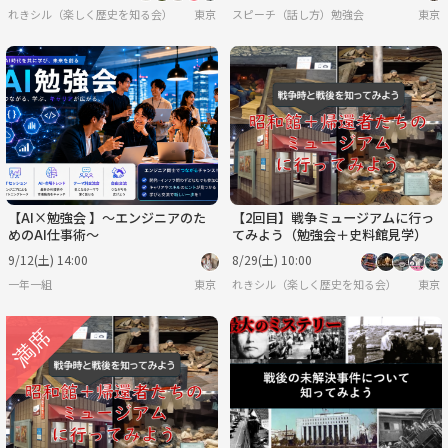
れきシル（楽しく歴史を知る会）
東京
スピーチ（話し方）勉強会
東京
【AI×勉強会 】〜エンジニアのた
【2回目】戦争ミュージアムに行っ
めのAI仕事術〜
てみよう（勉強会＋史料館見学）
9/12(土) 14:00
8/29(土) 10:00
一年一組
東京
れきシル（楽しく歴史を知る会）
東京