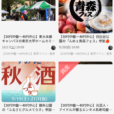
【30代中盤〜40代中心】東大本郷
【30代中盤〜40代中心】日比谷公
キャンパスの東京大学ホームカミン
園の「んめぇ青森フェス」参加🍎
グデー見学
10/17(土) 10:00
9/20(日) 10:00
【30代中盤〜40代中心】楽学イベント・勉強会コミュニティ
東京
【30代中盤〜40代中心】楽学イベント・
東京
【30代中盤〜40代中心】錦糸公園
【30代中盤〜40代中心】元芸人・
の「ふるさとグルメてらす」参加
アイドルが握るエンタメ系寿司屋を
🍴
楽しもう！