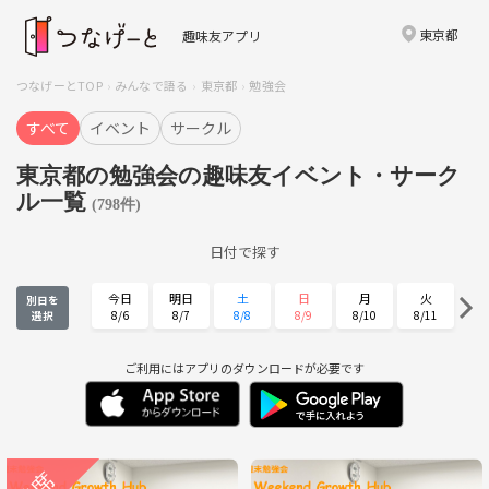
東京都
趣味友アプリ
つなげーとTOP
みんなで語る
東京都
勉強会
すべて
イベント
サークル
東京都の勉強会の趣味友イベント・サーク
ル一覧
(798件)
日付で探す
今日
明日
土
日
月
火
別日を
8/6
8/7
8/8
8/9
8/10
8/11
選択
水
木
金
土
日
月
8/12
8/13
8/14
8/15
8/16
8/17
ご利用にはアプリのダウンロードが必要です
火
水
木
金
土
日
8/18
8/19
8/20
8/21
8/22
8/23
月
火
水
木
金
土
8/24
8/25
8/26
8/27
8/28
8/29