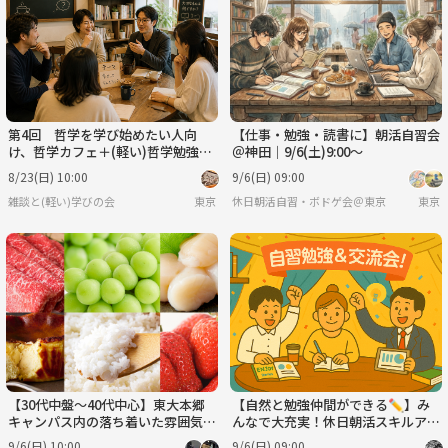
第4回 哲学を学び始めたい人向
【仕事・勉強・読書に】朝活自習会
け、哲学カフェ＋(軽い)哲学勉強
＠神田｜9/6(土)9:00〜
会 テーマ「古典を学ぶ意義はあ
8/23(日) 10:00
9/6(日) 09:00
る？（仮題）」
雑談と(軽い)学びの会
東京
休日朝活自習・ボドゲ会＠東京
東京
【30代中盤〜40代中心】東大本郷
【自然と勉強仲間ができる✏️】み
キャンパス内の落ち着いた雰囲気の
んなで大充実！休日朝活スキルアッ
カフェでふるさと納税制度勉強会
プ会！💻※IT関係者以外も大歓
9/6(日) 10:00
9/6(日) 09:00