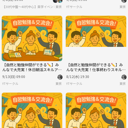
迎！🔰
【30代中盤〜40代中心】楽学イベント・勉強会コミュニティ
東京
YTサークル
東京
【自然と勉強仲間ができる✏️】み
【自然と勉強仲間ができる✏️】み
んなで大充実！休日朝活スキルアッ
んなで大充実！仕事終わりスキルア
プ会！💻※IT関係者以外も大歓
ップ会！💻※IT関係者以外も大歓
9/13(日) 09:00
8/12(水) 19:30
迎！🔰
迎！🔰
YTサークル
東京
YTサークル
東京