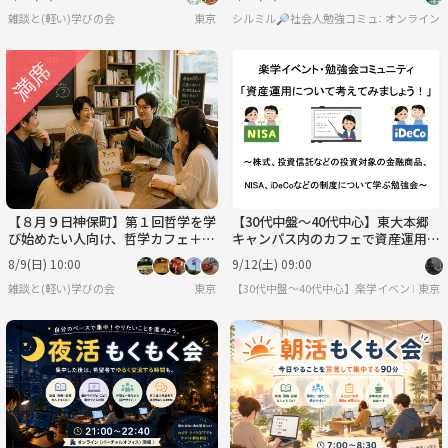
（仮題）」
雑談と(軽い)学びの会
東京
シルミル🔎社会人勉強コミュニティ
オンライン
【８月９日神保町】第１回哲学を学
【30代中盤〜40代中心】東大本郷
び始めたい人向け、哲学カフェ＋
キャンパス内のカフェで資産運用勉
(軽い)哲学勉強会「時間とお金があ
強会
8/9(日) 10:00
9/12(土) 09:00
ったなら（仮）」
雑談と(軽い)学びの会
東京
【30代中盤〜40代中心】楽学イベント・
東京