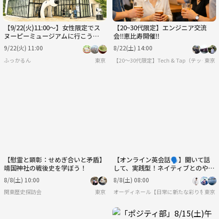
【9/22(火)11:00〜】女性限定でス
【20~30代限定】エンジニア交流
ヌーピーミュージアムに行こう🐩
会‼️恵比寿開催‼️
🐾🦴
9/22(火) 11:00
8/22(土) 14:00
ふっかるん
東京
【20～30代限定】Tech & Tap（テック＆
東京
【慰霊と顕彰：せめぎ合いと矛盾】
【オンライン英会話🗣️】聞いて話
靖国神社の戦後史を学ぼう！
して、実践型！ネイティブとのやり
とりで学ぶ英会話🌿
8/8(土) 10:00
8/8(土) 08:00
関東歴史探訪会
東京
オーディネール【日常に新たな彩りを/20代後
東京