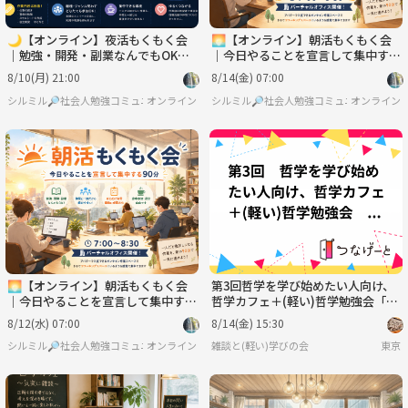
🌙【オンライン】夜活もくもく会
🌅【オンライン】朝活もくもく会
｜勉強・開発・副業なんでもOK！
｜今日やることを宣言して集中する
交流会あり
90分
8/10(月) 21:00
8/14(金) 07:00
シルミル🔎社会人勉強コミュニティ
オンライン
シルミル🔎社会人勉強コミュニティ
オンライン
🌅【オンライン】朝活もくもく会
第3回哲学を学び始めたい人向け、
｜今日やることを宣言して集中する
哲学カフェ＋(軽い)哲学勉強会「浮
90分
気はどこからが浮気？許せるライン
8/12(水) 07:00
8/14(金) 15:30
はある？(仮)」
シルミル🔎社会人勉強コミュニティ
オンライン
雑談と(軽い)学びの会
東京