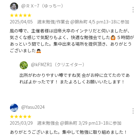
@
ＲＸ−7（ゆっちー）
★
★
★
★
★
2025/04/05
週末勉強/作業会 @錦糸町 4/5 pm13~18に参加
風の噂で、主催者様は旧帝大卒のインテリだと伺いましたが、
気さくな感じで気配りもよく、快適な勉強会でした🙆🏻 ５時間が
あっという間でした。集中出来る場所を提供頂き、ありがとう
ございました🙇🏻
@
kFMZR1
（クリエイター）
出所がわかりやすい噂ですね笑 会がお枠に立てたのであ
ればよかったです！ またよろしくお願いいたします！
@
Yasu2024
★
★
★
★
★
2025/03/29
週末勉強会 @錦糸町 3/29 pm13~18に参加
ありがとうございました。集中して勉強に取り組めました！