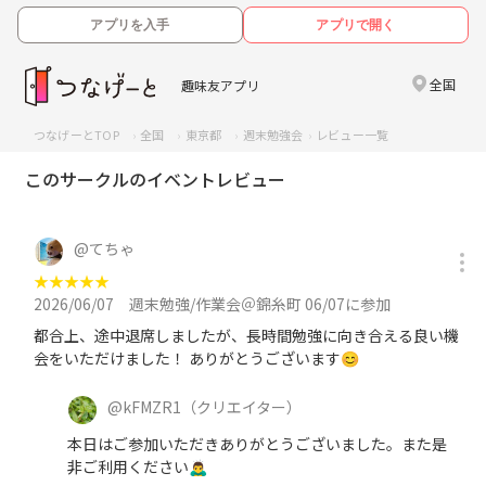
アプリを入手
アプリで開く
全国
趣味友アプリ
つなげーとTOP
全国
東京都
週末勉強会
レビュー一覧
このサークルのイベントレビュー
@
てちゃ
★
★
★
★
★
2026/06/07
週末勉強/作業会＠錦糸町 06/07に参加
都合上、途中退席しましたが、長時間勉強に向き合える良い機
会をいただけました！ ありがとうございます😊
@
kFMZR1
（クリエイター）
本日はご参加いただきありがとうございました。また是
非ご利用ください🙇‍♂️