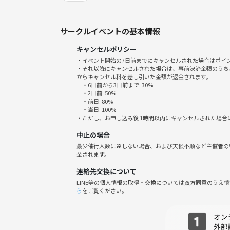
・当日 1,000円（現金払い）
⏱ タイムスケジュール
サークルイベントの基本情報
12:50 集合＆受付
キャンセルポリシー
13:00 ボドゲスタート！
・イベント開始の7日前までにキャンセルされた場合はポイ
15:30 席替え＆二次会の希望者確認
・それ以降にキャンセルされた場合は、事前決済金額のうち
からキャンセル料を差し引いた金額が返金されます。
17:00 解散！（希望者のみ二次会へ🍻予算：約3,0
・6日前から3日前まで: 30%
・2日前: 50%
・前日: 80%
✅ 遊びたいボードゲーム持ち込みOK✨
・当日: 100%
✅ 軽食＆飲み物持ち込みOK🍪🥤（買い出しもラク
・ただし、お申し込み後 1時間以内にキャンセルされた場合
✅ 途中参加・退出もOK！（途中参加は事前にメッ
中止の場合
最少催行人数に達しない場合、および天候不順など主催者の
🚨 禁止事項
金されます。
・マルチ商法 宗教の勧誘、営業・ナンパ禁止！
連絡先交換について
・ 他の人を不快にさせる言動禁止！
LINE等の個人情報の取得・交換については双方同意のうえ
・ボドゲの故意破損禁止！(事故であればお申し出く
ら
をご覧ください。
・連絡なしのドタキャン禁止！
上記の行為を発見、伝達された場合はサークル内で