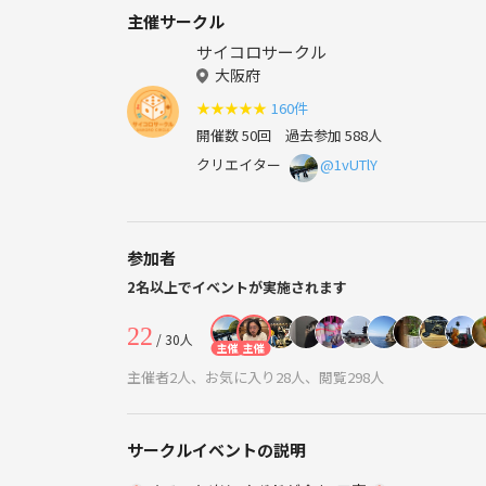
主催サークル
サイコロサークル
大阪府
★
★
★
★
★
160件
開催数 50回
過去参加 588人
クリエイター
@1vUTlY
参加者
2名以上でイベントが実施されます
22
/ 30人
主催
主催
主催者2人、お気に入り28人、閲覧298人
サークルイベントの説明