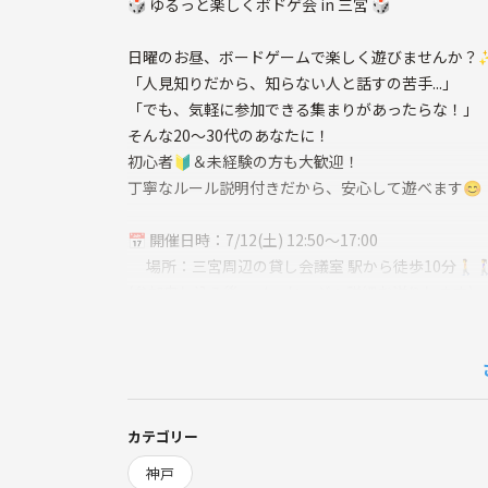
🎲 ゆるっと楽しくボドゲ会 in 三宮 🎲
日曜のお昼、ボードゲームで楽しく遊びませんか？
「人見知りだから、知らない人と話すの苦手...」
「でも、気軽に参加できる集まりがあったらな！」
そんな20～30代のあなたに！
初心者🔰＆未経験の方も大歓迎！
丁寧なルール説明付きだから、安心して遊べます😊
📅 開催日時：7/12(土) 12:50〜17:00
場所：三宮周辺の貸し会議室 駅から徒歩10分🚶🚶‍♀
(参加申し込み後、メッセージへ詳細お送りします)
設備：同フロアに綺麗な男女別お手洗い＆
自販機あり🍹
上階に硬貨返却式ロッカーあり✨
徒歩1分でローソンも♪
カテゴリー
💰 参加費：
神戸
・事前 500円（アプリ決済）