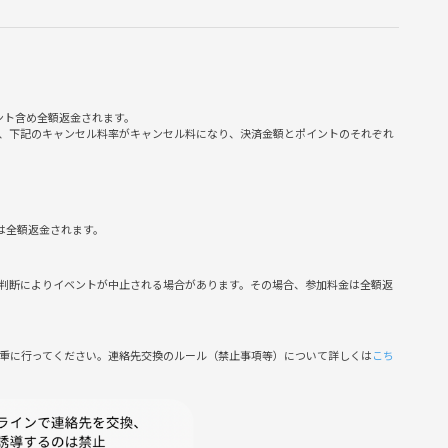
ント含め全額返金されます。
、下記のキャンセル料率がキャンセル料になり、決済金額とポイントのそれぞれ
00円）
ラク！）
は全額返金されます。
セージにてご連絡ください📩）
判断によりイベントが中止される場合があります。その場合、参加料金は全額返
慎重に行ってください。連絡先交換のルール（禁止事項等）について詳しくは
こち
ださい！)
情報共有をした上で出入り禁止措置を執らせていただきます。