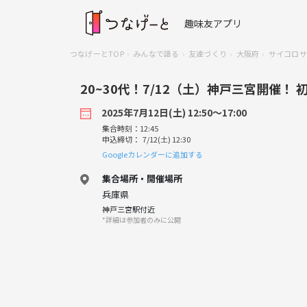
趣味友アプリ
つなげーとTOP
みんなで語る
友達づくり
大阪府
サイコロサ
20~30代！7/12（土）神戸三宮開催！
2025年7月12日(土) 12:50〜17:00
集合時刻：12:45
申込締切： 7/12(土) 12:30
Googleカレンダーに追加する
集合場所・開催場所
兵庫県
神戸三宮駅付近
*詳細は参加者のみに公開