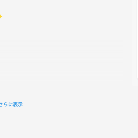
✨
️
さらに表示