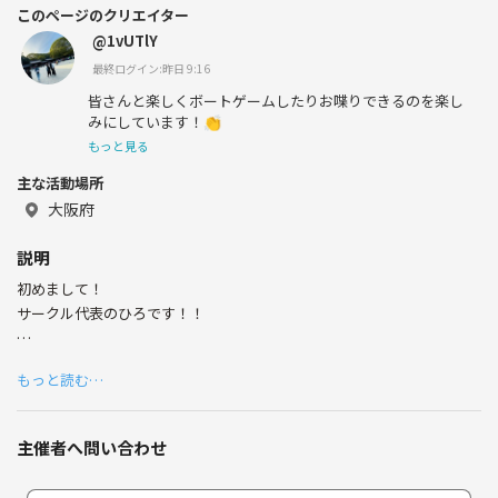
このページのクリエイター
@1vUTlY
最終ログイン:昨日 9:16
皆さんと楽しくボートゲームしたりお喋りできるのを楽し
みにしています！👏
もっと見る
主な活動場所
大阪府
説明
初めまして！
サークル代表のひろです！！
このサークルは大人になってから趣味の合う人や友達を作りたいと思い
もっと読む…
作りました。
いろんな人と出会うことで知らない世界をみんなで共有していけたら嬉
主催者へ問い合わせ
しいと思っています！