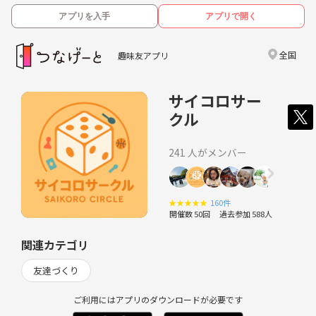
アプリを入手
アプリで開く
全国
趣味友アプリ
サイコロサー
クル
241 人がメンバー
★
★
★
★
★
160件
開催数 50回
過去参加 588人
関連カテゴリ
友達づくり
ご利用にはアプリのダウンロードが必要です