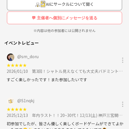
興味があるイベントがあればぜひご参加お願いします！！
AIにサークルについて聞く
💬 主催者へ個別にメッセージを送る
※内容は他の参加者には公開されません
イベントレビュー
@
sm_doru
★
★
★
★
★
2026/01/10
第3回！シャトル見えなくても大丈夫バドミントン🏸に参加
すごく楽しかったです！また参加したいです
@
S1nqkj
★
★
★
★
★
2025/12/13
年内ラスト！！20~30代！12/13(土) 神戸三宮開催！初心者向けボードゲーム会！に参加
初参加でしたが、皆さん優しく楽しくボードゲームができてよか