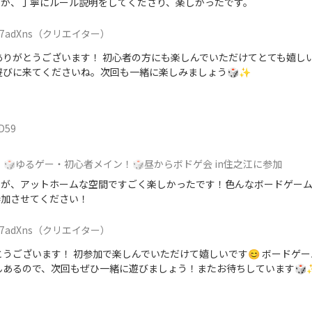
たが、丁寧にルール説明をしてくださり、楽しかったです。
7adXns
（クリエイター）
ありがとうございます！ 初心者の方にも楽しんでいただけてとても嬉しい
遊びに来てくださいね。次回も一緒に楽しみましょう🎲✨
D59
🎲ゆるゲー・初心者メイン！🎲昼からボドゲ会 in住之江に参加
たが、アットホームな空間ですごく楽しかったです！色んなボードゲー
参加させてください！
7adXns
（クリエイター）
とうございます！ 初参加で楽しんでいただけて嬉しいです😊 ボードゲ
んあるので、次回もぜひ一緒に遊びましょう！またお待ちしています🎲