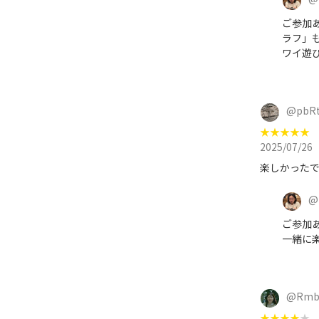
ご参加
ラフ」
ワイ遊
@
pbRt
★
★
★
★
★
2025/07/26
楽しかった
@
ご参加
一緒に
@
Rmb
★
★
★
★
★