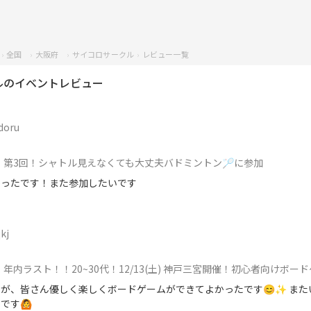
全国
大阪府
サイコロサークル
レビュー一覧
ルのイベントレビュー
doru
第3回！シャトル見えなくても大丈夫バドミントン🏸に参加
かったです！また参加したいです
kj
年内ラスト！！20~30代！12/13(土) 神戸三宮開催！初心者向けボード
が、皆さん優しく楽しくボードゲームができてよかったです😊✨ また
です🙆