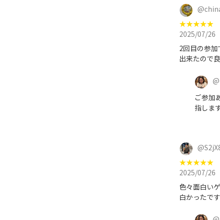
@
chin
★
★
★
★
★
2025/07/26
2回目の参加
出来たので良
@
ご参加
指しま
@
S2jX
★
★
★
★
★
2025/07/26
色々面白いゲ
白かったで
@