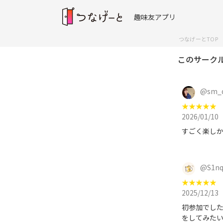
趣味友アプリ
つなげーとTOP
このサーク
@
sm_
★
★
★
★
★
2026/01/10
すごく楽し
@
S1nq
★
★
★
★
★
2025/12/13
初参加でした
をしてみたい