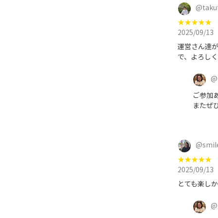
@
taku
★
★
★
★
★
2025/09/13
運営さん達が
で、よろしくお
@
ご参加
またぜひ
@
smi
★
★
★
★
★
2025/09/13
とても楽しか
@