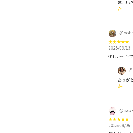
嬉しい
✨
@
nob
★
★
★
★
★
2025/09/13
楽しかった
@
ありがと
✨
@
naok
★
★
★
★
★
2025/09/06