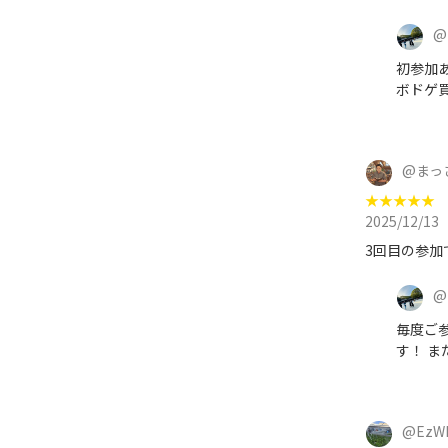
@
初参加
ボドゲ
@
まっさ
★
★
★
★
★
2025/12/13
3回目の参加
@
毎度ご
す！ 
@
EzW