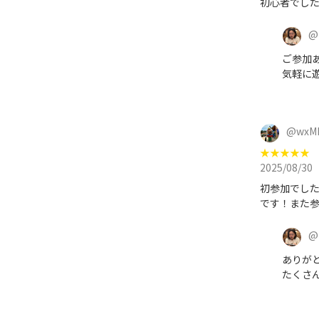
初心者でし
@
ご参加
気軽に
@
wxM
★
★
★
★
★
2025/08/30
初参加でし
です！また
@
ありが
たくさ