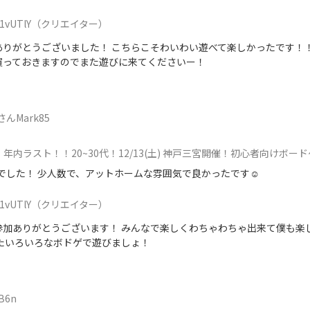
1vUTlY
（クリエイター）
ありがとうございました！ こちらこそわいわい遊べて楽しかったです！！
買っておきますのでまた遊びに来てくださいー！
んMark85
年内ラスト！！20~30代！12/13(土) 神戸三宮開催！初心者向けボード
でした！ 少人数で、アットホームな雰囲気で良かったです☺️
1vUTlY
（クリエイター）
参加ありがとうございます！ みんなで楽しくわちゃわちゃ出来て僕も楽
またいろいろなボドゲで遊びましょ！
B6n