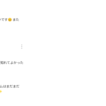
です😊 また
ム知れてよかった
ームはまだまだ
✨