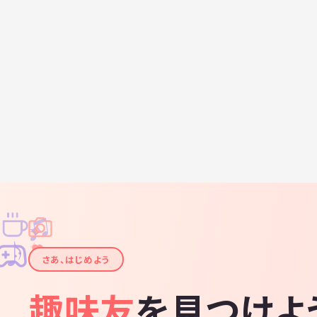
♫
✧
✦
✦
♪
✧
さあ、はじめよう
趣味友
を見つけよ