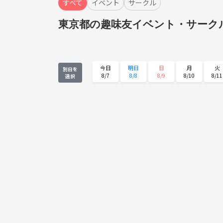
すべて
イベント
サークル
東京都の趣味友イベント・サーク
今日
明日
日
月
火
別日を
8/7
8/8
8/9
8/10
8/11
選択
火
水
木
金
土
8/25
8/26
8/27
8/28
8/29