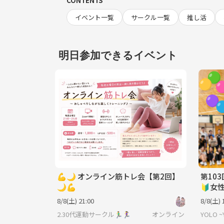
CONTENTS
イベント一覧
サークル一覧
推し活
明日参加できるイベント
💪🌙 オンライン筋トレ会【第2回】
第10
🌙💪
🔰女
国際交
8/8(土) 21:00
8/8(土) 
2.30代運動サークル🏃‍♂️🏃‍♀️
オンライン
YOLO ~Y