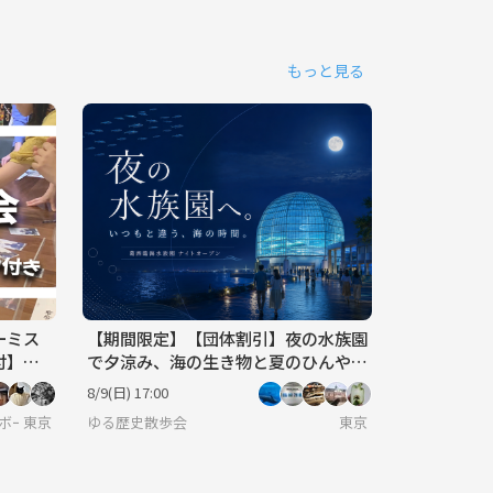
もっと見る
ーミス
【期間限定】【団体割引】夜の水族園
付】
で夕涼み、海の生き物と夏のひんやり
時間を楽しもう🐟✨
8/9(日) 17:00
・ボードゲーム・脱出ゲーム サークル🎲
東京
ゆる歴史散歩会
東京