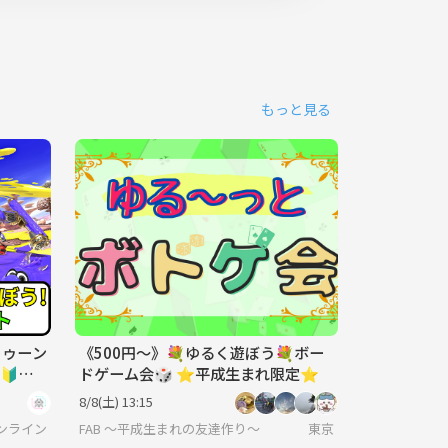
もっと見る
トゥーン
《500円〜》💐ゆるく遊ぼう💐ボー
🔰ゲ
ドゲーム会🎲 ⭐︎平成生まれ限定⭐︎
8/8(土) 13:15
ンライン
FAB 〜平成生まれの友達作り〜
東京