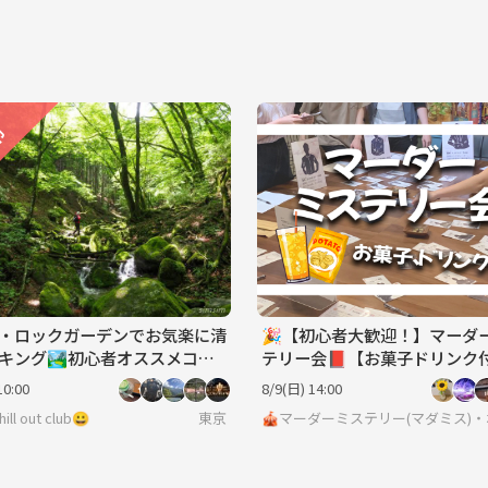
・ロックガーデンでお気楽に清
🎉【初心者大歓迎！】マーダ
キング🏞初心者オススメコー
テリー会📕【お菓子ドリンク
【ボードゲーム、マダミス】
10:00
8/9(日) 14:00
ill out club😀
東京
🎪マーダーミステリー(マダミス)