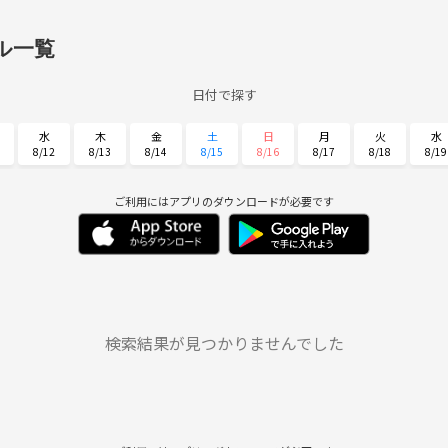
ル一覧
日付で探す
水
木
金
土
日
月
火
水
8/12
8/13
8/14
8/15
8/16
8/17
8/18
8/19
日
月
火
水
木
金
土
8/30
8/31
9/1
9/2
9/3
9/4
9/5
ご利用にはアプリのダウンロードが必要です
検索結果が見つかりませんでした