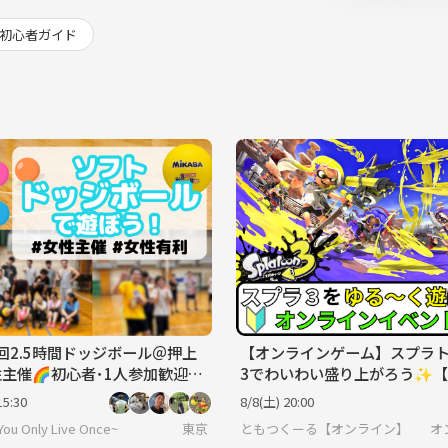
初心者ガイド
3回2.5時間ドッジボール＠押上
【オンラインゲーム】スプラ
性主催🌈初心者･1人参加歓迎│
3でわいわい盛り上がろう✨【
流🉑
ーム初心者歓迎】
15:30
8/8(土) 20:00
ou Only Live Once~
東京
ともつくーる【オンライン】
オ