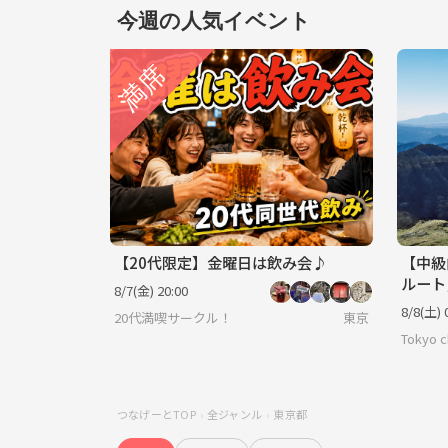
今週の人気イベント
【20代限定】金曜日は飲み会♪
【中級
ルート
8/7(金) 20:00
達成感
8/8(土) 
20代満喫サークル！
東京
Tokyo ch
つなげーとTOP
全ジャンル
東京都