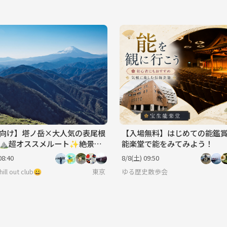
向け】塔ノ岳×大人気の表尾根
【入場無料】はじめての能鑑
⛰️超オススメルート✨絶景と
能楽堂で能をみてみよう！
の登山へ⭐️
08:40
8/8(土) 09:50
ill out club😀
東京
ゆる歴史散歩会