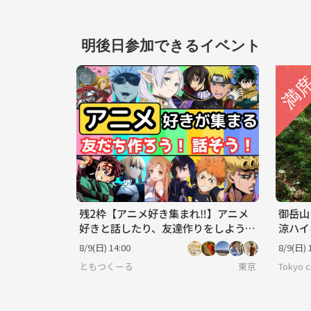
明後日参加できるイベント
残2枠【アニメ好き集まれ‼️】アニメ
御岳山
好きと話したり、友達作りをしよう
涼ハイ
✨️【🔰新規大歓迎】【20代30代】
ス🔰
8/9(日) 14:00
8/9(日) 
ともつくーる
東京
Tokyo ch