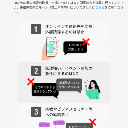
LINE等の個人情報の取得・交換については双方同意のうえ慎重に行ってくださ
絶妙な辛味の台湾麻婆豆腐、濃厚なコクの紅焼牛肉麺、風味豊かな牡蠣
い。連絡先交換のルール（禁止事項等）について詳しくは
こちら
をご覧くださ
オムレツなど、お腹を満たす本格フードが勢揃い。食後に嬉しい台湾か
い。
き氷やタピオカミルクティーなどの絶品スイーツまで、本場の味を余す
ところなく堪能できます。
【触覚】「手持ち提灯」の温もりと、昔懐かしい夜市遊び体験
来場者特典として全員に「手持ち提灯」をプレゼント。自らの手で灯り
を持ち歩く没入感をご体験ください。さらに、台湾の伝統的な「お面作
り」や、昔懐かしい夜市遊びの定番「輪投げ」など、大人も子どもも直
接触れて夢中になれる体験コンテンツも充実しています。（※小学生以
下は入場無料です）
【熱気溢れる台湾料理が登場！】
定番のガッツリ飯から話題のスイーツまで。究極の台湾グルメが大集
結！
濃厚なコクが自慢の「紅焼牛肉麺」や風味豊かな「牡蠣オムレツ」、そ
して名店が贈る「台湾小吃」の数々。お腹を満たした後は、ふわふわの
「台湾かき氷」や「タピオカミルクティー」で甘いひとときを。選びき
れないほどのラインナップで、あなただけの“美味しい台湾”が見つかり
ます。