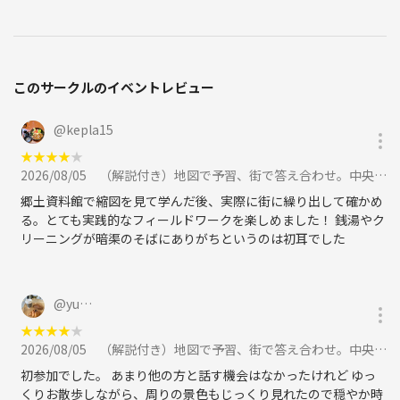
このサークルのイベントレビュー
@
kepla15
★
★
★
★
★
2026/08/05
（解説付き）地図で予習、街で答え合わせ。中央区の昔と今をつなぐ歴史散歩に参加
郷土資料館で縮図を見て学んだ後、実際に街に繰り出して確かめ
る。とても実践的なフィールドワークを楽しめました！ 銭湯やク
リーニングが暗渠のそばにありがちというのは初耳でした
@
yu…
★
★
★
★
★
2026/08/05
（解説付き）地図で予習、街で答え合わせ。中央区の昔と今をつなぐ歴史散歩に参加
初参加でした。 あまり他の方と話す機会はなかったけれど ゆっ
くりお散歩しながら、周りの景色もじっくり見れたので穏やか時