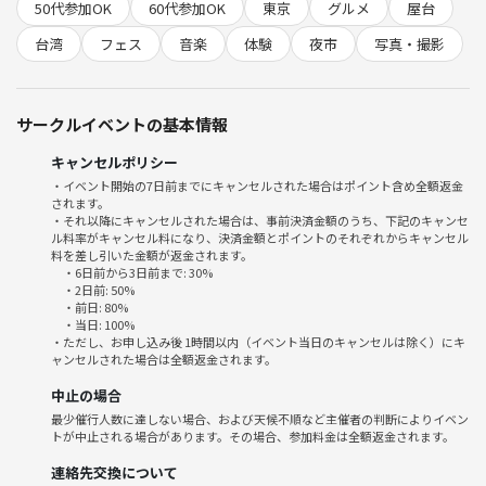
味わえる仕掛けが用意されています。
50代参加OK
60代参加OK
東京
グルメ
屋台
台湾
フェス
音楽
体験
夜市
写真・撮影
【視覚】入口には大迫力の巨大台湾ドラゴン。会場を埋め尽くす赤い提
灯の灯りと、特定日限定で夜空に舞い上がる100基のスカイランタン
は、光に包まれる幻想的な光景です。さらに会場内には大迫力の「巨大
サークルイベントの基本情報
台湾ドラゴン」が出現！思わず写真を撮りたくなる、SNS映え間違いな
しの圧倒的なスケールで皆様をお出迎えします。
キャンセルポリシー
・イベント開始の7日前までにキャンセルされた場合はポイント含め全額返金
【嗅覚】食欲をそそる、本場台湾スパイスの魅惑的な香り。
されます。
会場に一歩足を踏み入れると漂うのは、八角のスパイスが香る魯肉飯
・それ以降にキャンセルされた場合は、事前決済金額のうち、下記のキャンセ
ル料率がキャンセル料になり、決済金額とポイントのそれぞれからキャンセル
（ルーローハン）や、香ばしく焼き上がる割包（グアパオ）など本格的
料を差し引いた金額が返金されます。
な屋台グルメの香り。一歩足を踏み入れれば、そこはもう台湾の夜市。
・6日前から3日前まで: 30%
立ち上る湯気とスパイスの香りが、あなたを異国の地へと誘います。
・2日前: 50%
・前日: 80%
・当日: 100%
【聴覚】熱狂のステージライブと、食欲を刺激する美味しい「音」
・ただし、お申し込み後 1時間以内（イベント当日のキャンセルは除く）にキ
ャンセルされた場合は全額返金されます。
会場では、台湾出身アーティストによる熱いステージライブを開催！本
場の音楽でフェスの熱気を最高潮に盛り上げます。さらに、大鶏排（ダ
中止の場合
ージーパイ）を頬張ったときの「サクッ！」という軽快な音など、ライ
最少催行人数に達しない場合、および天候不順など主催者の判断によりイベン
ブ感あふれる喧騒が会場全体を包み込みます。
トが中止される場合があります。その場合、参加料金は全額返金されます。
連絡先交換について
【味覚】定番から最新まで！究極の絶品屋台グルメが大集結