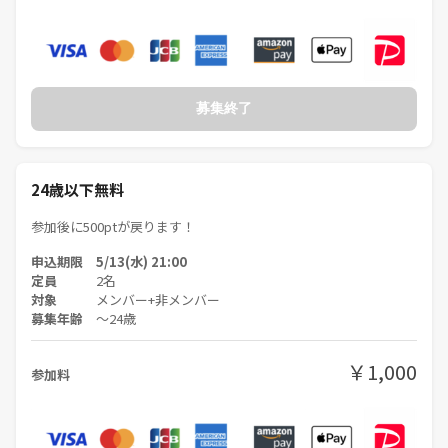
がなかまつまでご連絡ください。
※キャンセルの場合はメッセージではなくイベントのチケット選択画面
でしてください。
※適宜イベントの様子を撮影いたします。
※営業、勧誘、迷惑行為がある場合はつなげーとに報告の上、今後のイ
募集終了
ベント参加が不可となります。
イベントの過去の様子は下の画像をご覧ください🙂
24歳以下無料
《つなげーと上でのLINE IDの交換・聞き出す行為は禁止されています》
参加後に500ptが戻ります！
申込期限 5/13(水) 21:00
定員
2名
対象
メンバー+非メンバー
募集年齢
〜24歳
￥1,000
参加料