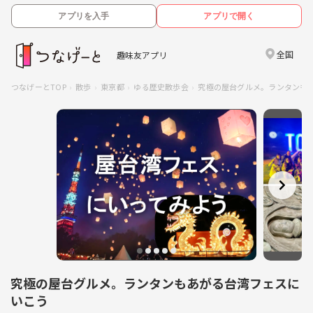
アプリを入手
アプリで開く
全国
趣味友アプリ
つなげーとTOP
散歩
東京都
ゆる歴史散歩会
究極の屋台グルメ。ランタンも
究極の屋台グルメ。ランタンもあがる台湾フェスに
いこう