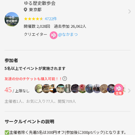
ゆる歴史散歩会
東京都
★
★
★
★
★
4722件
開催数 2,028回
過去参加 26,062人
クリエイター
@なかまつ
参加者
5名以上でイベントが実施されます
友達の分のチケットも購入可能！！
45
/ 上限なし
主催
主催者1人、お気に入り77人、閲覧709人
サークルイベントの説明
✅主催者除く先着5名は300円オフ(参加後に300ptバック)となります。